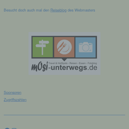
Informationen gesondert aufbewahrt werden
und technischen und organisatorischen
Besucht doch auch mal den
Reiseblog
des Webmasters
Maßnahmen unterliegen, die gewährleisten,
dass die personenbezogenen Daten nicht
einer identifizierten oder identifizierbaren
natürlichen Person zugewiesen werden.
g) Verantwortlicher oder für die
Verarbeitung Verantwortlicher
Verantwortlicher oder für die Verarbeitung
Verantwortlicher ist die natürliche oder
juristische Person, Behörde, Einrichtung
oder andere Stelle, die allein oder
gemeinsam mit anderen über die Zwecke
und Mittel der Verarbeitung von
Sponsoren
personenbezogenen Daten entscheidet.
Zugriffszahlen
Sind die Zwecke und Mittel dieser
Verarbeitung durch das Unionsrecht oder
das Recht der Mitgliedstaaten vorgegeben,
so kann der Verantwortliche
beziehungsweise können die bestimmten
Facebook
Instagram
Kriterien seiner Benennung nach dem