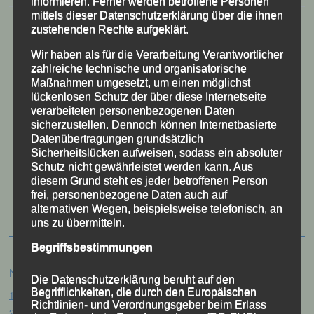
informieren. Ferner werden betroffene Personen
mittels dieser Datenschutzerklärung über die ihnen
zustehenden Rechte aufgeklärt.
Wir haben als für die Verarbeitung Verantwortlicher
zahlreiche technische und organisatorische
Maßnahmen umgesetzt, um einen möglichst
lückenlosen Schutz der über diese Internetseite
verarbeiteten personenbezogenen Daten
sicherzustellen. Dennoch können Internetbasierte
Datenübertragungen grundsätzlich
Sicherheitslücken aufweisen, sodass ein absoluter
Schutz nicht gewährleistet werden kann. Aus
50 Jahre LG Passau
diesem Grund steht es jeder betroffenen Person
Festzschrift
frei, personenbezogene Daten auch auf
alternativen Wegen, beispielsweise telefonisch, an
uns zu übermitteln.
Begriffsbestimmungen
Neueste Beiträge
Die Datenschutzerklärung beruht auf den
Begrifflichkeiten, die durch den Europäischen
15. Pörndorfer Sommernachtslauf – Pörndorf, 01.08.2026
Richtlinien- und Verordnungsgeber beim Erlass
20. Goldener Steig-Lauf – Stozec/Tusset, 01.08.2026