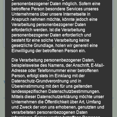
Meldungen sind nach Einzahlung/Überweisung der
personenbezogener Daten möglich. Sofern eine
betroffene Person besondere Services unseres
Startgebühren (5,00 Euro pro Disziplin auf Konto IBAN
Unternehmens über unsere Internetseite in
DE 11 7405 0000 0240 0037 64 bei der Sparkasse
Anspruch nehmen möchte, könnte jedoch eine
Passau) an Sportfestleiter Siegfried Kapfer zu senden.
Verarbeitung personenbezogener Daten
erforderlich werden. Ist die Verarbeitung
Veröffentlicht
in
Aktuelles
,
Archiv 2026
|
Markiert mit
personenbezogener Daten erforderlich und
Behördensportfes
,
Behördensportfest Passau
,
Passau
besteht für eine solche Verarbeitung keine
gesetzliche Grundlage, holen wir generell eine
Einwilligung der betroffenen Person ein.
Die Verarbeitung personenbezogener Daten,
beispielsweise des Namens, der Anschrift, E-Mail-
Adresse oder Telefonnummer einer betroffenen
Beitragsnavigation
Person, erfolgt stets im Einklang mit der
Datenschutz-Grundverordnung und in
Termine:
Übereinstimmung mit den für uns geltenden
landesspezifischen Datenschutzbestimmungen.
Mittels dieser Datenschutzerklärung möchte unser
Unternehmen die Öffentlichkeit über Art, Umfang
und Zweck der von uns erhobenen, genutzten und
verarbeiteten personenbezogenen Daten