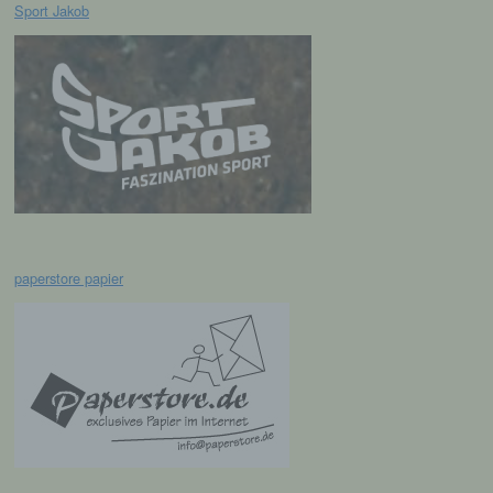
Profiling ist jede Art der automatisierten
Sport Jakob
Verarbeitung personenbezogener Daten, die
darin besteht, dass diese
personenbezogenen Daten verwendet
werden, um bestimmte persönliche Aspekte,
die sich auf eine natürliche Person beziehen,
zu bewerten, insbesondere, um Aspekte
bezüglich Arbeitsleistung, wirtschaftlicher
Lage, Gesundheit, persönlicher Vorlieben,
Interessen, Zuverlässigkeit, Verhalten,
Aufenthaltsort oder Ortswechsel dieser
natürlichen Person zu analysieren oder
vorherzusagen.
paperstore papier
f) Pseudonymisierung
Pseudonymisierung ist die Verarbeitung
personenbezogener Daten in einer Weise,
auf welche die personenbezogenen Daten
ohne Hinzuziehung zusätzlicher
Informationen nicht mehr einer spezifischen
betroffenen Person zugeordnet werden
können, sofern diese zusätzlichen