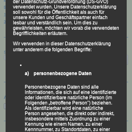
der Datenschutz-Grundverordnung (DS-GVO)
61. Bergsportfest – Ortenburg, 26.07.2026
verwendet wurden. Unsere Datenschutzerklärung
soll sowohl für die Öffentlichkeit als auch für
12. Loser Berglauf – Altaussee/Österreich, 25.07.2026
unsere Kunden und Geschäftspartner einfach
32. Sommerbiathlon – Passau, 18.07.2026
lesbar und verständlich sein. Um dies zu
gewährleisten, möchten wir vorab die verwendeten
Begrifflichkeiten erläutern.
Wir verwenden in dieser Datenschutzerklärung
unter anderem die folgenden Begriffe:
Suchen
a) personenbezogene Daten
Personenbezogene Daten sind alle
Informationen, die sich auf eine identifizierte
Archiv
oder identifizierbare natürliche Person (im
Folgenden „betroffene Person") beziehen.
Archiv
Als identifizierbar wird eine natürliche
Person angesehen, die direkt oder indirekt,
insbesondere mittels Zuordnung zu einer
Kennung wie einem Namen, zu einer
Kennnummer, zu Standortdaten, zu einer