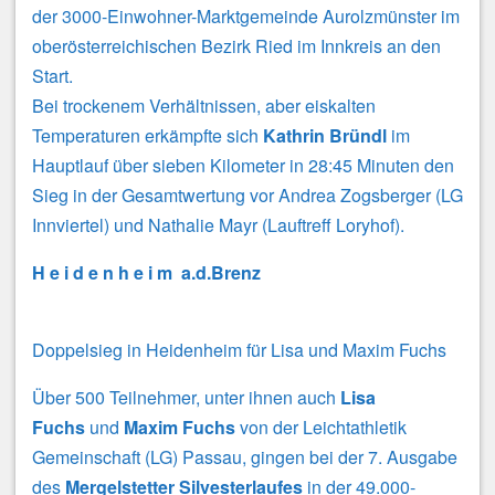
der 3000-Einwohner-Marktgemeinde Aurolzmünster im
oberösterreichischen Bezirk Ried im Innkreis an den
Start.
Bei trockenem Verhältnissen, aber eiskalten
Temperaturen erkämpfte sich
Kathrin
Bründl
im
Hauptlauf über sieben Kilometer in 28:45 Minuten den
Sieg in der Gesamtwertung vor Andrea Zogsberger (LG
Innviertel) und Nathalie Mayr (Lauftreff Loryhof).
H e i d e n h e i m a.d.Brenz
Doppelsieg in Heidenheim für Lisa und Maxim Fuchs
Über 500 Teilnehmer, unter ihnen auch
Lisa
Fuchs
und
Maxim Fuchs
von der Leichtathletik
Gemeinschaft (LG) Passau, gingen bei der 7. Ausgabe
des
Mergelstetter Silvesterlaufes
in der 49.000-