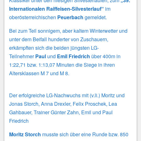
Klassiker unter den hiesigen Silvesterläufen, zum
„39.
Internationalen Raiffeisen-Silvesterlauf“
im
oberösterreichischen
Peuerbach
gemeldet.
Bei zum Teil sonnigem, aber kaltem Winterwetter und
unter dem Beifall hunderter von Zuschauern,
erkämpften sich die beiden jüngsten LG-
Teilnehmer
Paul
und
Emil Friedrich
über 400m in
1:22,71 bzw. 1:13,07 Minuten die Siege in ihren
Altersklassen M 7 und M 8.
Der erfolgreiche LG-Nachwuchs mit (v.li.) Moritz und
Jonas Storch, Anna Drexler, Felix Proschek, Lea
Gahbauer, Trainer Günter Zahn, Emil und Paul
Friedrich
Moritz Storch
musste sich über eine Runde bzw. 850