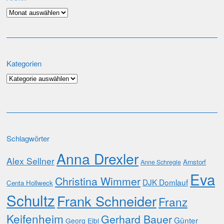
Archiv
Kategorien
Kategorien
Schlagwörter
Anna Drexler
Alex Sellner
Arnstorf
Anne Schregle
Eva
Christina Wimmer
DJK Domlauf
Centa Hollweck
Schultz
Frank Schneider
Franz
Keifenheim
Gerhard Bauer
Günter
Georg Eibl