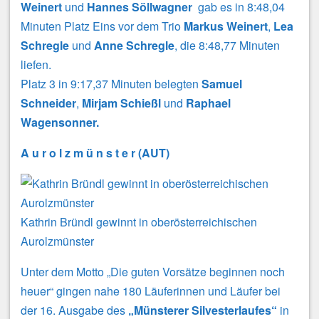
Weinert
und
Hannes Söllwagner
gab es in 8:48,04
Minuten Platz Eins vor dem Trio
Markus Weinert
,
Lea
Schregle
und
Anne Schregle
, die 8:48,77 Minuten
liefen.
Platz 3 in 9:17,37 Minuten belegten
Samuel
Schneider
,
Mirjam Schießl
und
Raphael
Wagensonner.
A u r o l z m ü n s t e r (AUT)
Kathrin Bründl gewinnt in oberösterreichischen
Aurolzmünster
Unter dem Motto „Die guten Vorsätze beginnen noch
heuer“ gingen nahe 180 Läuferinnen und Läufer bei
der 16. Ausgabe des
„Münsterer Silvesterlaufes“
in