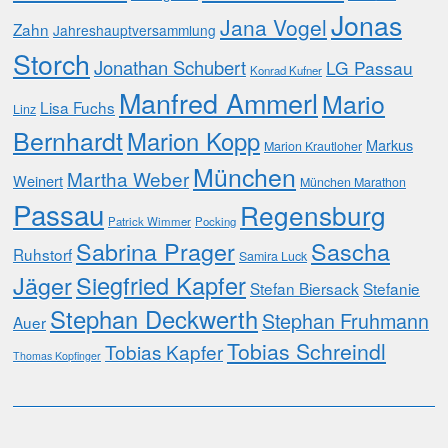
Jonas
Jana Vogel
Zahn
Jahreshauptversammlung
Storch
Jonathan Schubert
LG Passau
Konrad Kufner
Manfred Ammerl
Mario
Lisa Fuchs
Linz
Bernhardt
Marion Kopp
Markus
Marion Krautloher
München
Martha Weber
Weinert
München Marathon
Passau
Regensburg
Patrick Wimmer
Pocking
Sabrina Prager
Sascha
Ruhstorf
Samira Luck
Jäger
Siegfried Kapfer
Stefan Biersack
Stefanie
Stephan Deckwerth
Stephan Fruhmann
Auer
Tobias Schreindl
Tobias Kapfer
Thomas Kopfinger