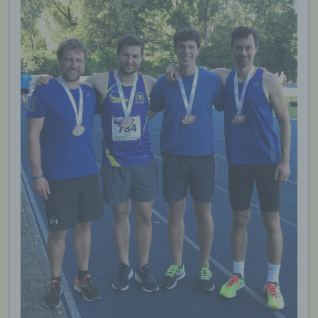
genutzten Internetbrowsers verhindern und damit
der Setzung von Cookies dauerhaft
widersprechen. Ferner können bereits gesetzte
Cookies jederzeit über einen Internetbrowser oder
andere Softwareprogramme gelöscht werden. Dies
ist in allen gängigen Internetbrowsern möglich.
Deaktiviert die betroffene Person die Setzung von
Cookies in dem genutzten Internetbrowser, sind
unter Umständen nicht alle Funktionen unserer
Internetseite vollumfänglich nutzbar.
Erfassung von allgemeinen Daten und
Informationen
Die Internetseite erfasst mit jedem Aufruf der
Internetseite durch eine betroffene Person oder ein
automatisiertes System eine Reihe von
allgemeinen Daten und Informationen. Diese
allgemeinen Daten und Informationen werden in
den Logfiles des Servers gespeichert. Erfasst
werden können die (1) verwendeten Browsertypen
und Versionen, (2) das vom zugreifenden System
verwendete Betriebssystem, (3) die Internetseite,