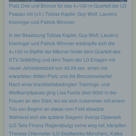
von welcher ein zugreifendes System auf unsere
Platz Drei und Bronze für das 4×100-m-Quartett der LG
Internetseite gelangt (sogenannte Referrer), (4) die
Unterwebseiten, welche über ein zugreifendes
Passau mit (v.li.) Tobias Kapfer, Guy Wolf, Laurenz
System auf unserer Internetseite angesteuert
Kieninger und Patrick Wimmer.
werden, (5) das Datum und die Uhrzeit eines
Zugriffs auf die Internetseite, (6) eine Internet-
Protokoll-Adresse (IP-Adresse), (7) der Internet-
In der Besetzung Tobias Kapfer, Guy Wolf, Laurenz
Service-Provider des zugreifenden Systems und
Kieninger und Patrick Wimmer erkämpfte sich die
(8) sonstige ähnliche Daten und Informationen, die
der Gefahrenabwehr im Falle von Angriffen auf
4×100-m-Staffel der Männer hinter dem Quartett des
unsere informationstechnologischen Systeme
STV Gräfelfing und dem Team der LG Erlagen mit
dienen.
neuer Jahresbestzeit von 45,09 sec. einen nie
Bei der Nutzung dieser allgemeinen Daten und
erwarteten dritten Platz und die Bronzemedaille!
Informationen ziehen wird keine Rückschlüsse auf
Nach einer krankheitsbedingten Trainings- und
die betroffene Person. Diese Informationen werden
vielmehr benötigt, um (1) die Inhalte unserer
Wettkampfpause ging Lisa Fuchs über 5000 m der
Internetseite korrekt auszuliefern, (2) die Inhalte
Frauen an den Start, wo sie sich zusammen mit einem
unserer Internetseite sowie die Werbung für diese
Trio von Beginn an etwas vom Feld absetzte.
zu optimieren, (3) die dauerhafte
Funktionsfähigkeit unserer
Während sich die spätere Siegerin Svenja Ojstersek
informationstechnologischen Systeme und der
(LG Telis Finanz Regensburg) vorne weg lief, kämpften
Technik unserer Internetseite zu gewährleisten
Theresa Ortenreiter (LG Stadtwerke München), Katka
sowie (4) um Strafverfolgungsbehörden im Falle