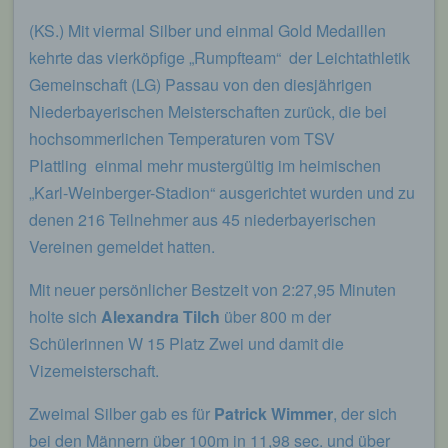
sogenannten Blogposts niederschreiben können.
(KS.) Mit viermal Silber und einmal Gold Medaillen
Die Blogposts können in der Regel von Dritten
kommentiert werden.
kehrte das vierköpfige „Rumpfteam“ der Leichtathletik
Gemeinschaft (LG) Passau von den diesjährigen
Hinterlässt eine betroffene Person einen
Kommentar in dem auf dieser Internetseite
Niederbayerischen Meisterschaften zurück, die bei
veröffentlichten Blog, werden neben den von der
hochsommerlichen Temperaturen vom TSV
betroffenen Person hinterlassenen Kommentaren
Plattling einmal mehr mustergültig im heimischen
auch Angaben zum Zeitpunkt der
Kommentareingabe sowie zu dem von der
„Karl-Weinberger-Stadion“ ausgerichtet wurden und zu
betroffenen Person gewählten Nutzernamen
denen 216 Teilnehmer aus 45 niederbayerischen
(Pseudonym) gespeichert und veröffentlicht.
Ferner wird die vom Internet-Service-Provider
Vereinen gemeldet hatten.
(ISP) der betroffenen Person vergebene IP-
Adresse mitprotokolliert. Diese Speicherung der
Mit neuer persönlicher Bestzeit von 2:27,95 Minuten
IP-Adresse erfolgt aus Sicherheitsgründen und für
holte sich
Alexandra Tilch
über 800 m der
den Fall, dass die betroffene Person durch einen
Schülerinnen W 15 Platz Zwei und damit die
abgegebenen Kommentar die Rechte Dritter
verletzt oder rechtswidrige Inhalte postet. Die
Vizemeisterschaft.
Speicherung dieser personenbezogenen Daten
erfolgt daher im eigenen Interesse des für die
Zweimal Silber gab es für
Patrick Wimmer
, der sich
Verarbeitung Verantwortlichen, damit sich dieser
bei den Männern über 100m in 11,98 sec. und über
im Falle einer Rechtsverletzung gegebenenfalls