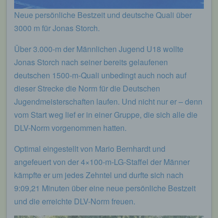
möglich wären.
Neue persönliche Bestzeit und deutsche Quali über
Mittels eines Cookies können die Informationen
3000 m für Jonas Storch.
und Angebote auf unserer Internetseite im Sinne
des Benutzers optimiert werden. Cookies
Über 3.000-m der Männlichen Jugend U18 wollte
ermöglichen uns, wie bereits erwähnt, die
Benutzer unserer Internetseite wiederzuerkennen.
Jonas Storch nach seiner bereits gelaufenen
Zweck dieser Wiedererkennung ist es, den
deutschen 1500-m-Quali unbedingt auch noch auf
Nutzern die Verwendung unserer Internetseite zu
dieser Strecke die Norm für die Deutschen
erleichtern. Der Benutzer einer Internetseite, die
Cookies verwendet, muss beispielsweise nicht bei
Jugendmeisterschaften laufen. Und nicht nur er – denn
jedem Besuch der Internetseite erneut seine
vom Start weg lief er in einer Gruppe, die sich alle die
Zugangsdaten eingeben, weil dies von der
DLV-Norm vorgenommen hatten.
Internetseite und dem auf dem Computersystem
des Benutzers abgelegten Cookie übernommen
Optimal eingestellt von Mario Bernhardt und
wird. Ein weiteres Beispiel ist das Cookie eines
Warenkorbes im Online-Shop. Der Online-Shop
angefeuert von der 4×100-m-LG-Staffel der Männer
merkt sich die Artikel, die ein Kunde in den
kämpfte er um jedes Zehntel und durfte sich nach
virtuellen Warenkorb gelegt hat, über ein Cookie.
9:09,21 Minuten über eine neue persönliche Bestzeit
Die betroffene Person kann die Setzung von
und die erreichte DLV-Norm freuen.
Cookies durch unsere Internetseite jederzeit
mittels einer entsprechenden Einstellung des