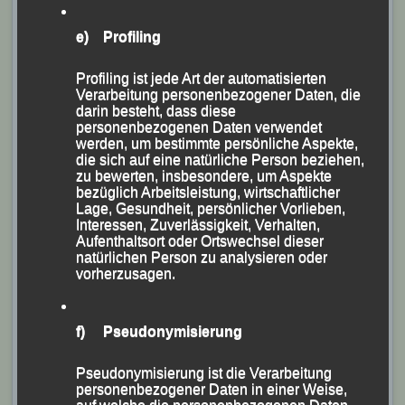
-LG Passau zum Trainingslager in Lazise-
e) Profiling
Profiling ist jede Art der automatisierten
Verarbeitung personenbezogener Daten, die
darin besteht, dass diese
personenbezogenen Daten verwendet
werden, um bestimmte persönliche Aspekte,
die sich auf eine natürliche Person beziehen,
zu bewerten, insbesondere, um Aspekte
bezüglich Arbeitsleistung, wirtschaftlicher
Lage, Gesundheit, persönlicher Vorlieben,
Interessen, Zuverlässigkeit, Verhalten,
Aufenthaltsort oder Ortswechsel dieser
natürlichen Person zu analysieren oder
vorherzusagen.
Unter der Leitung von Stadtrat Siegfried Kapfer, dem
Vorsitzenden der Leichtathletik Gemeinschaft (LG)
Passau (stehend 1. v. re.), der auch für die gesamte
f) Pseudonymisierung
Vorbereitung, Organisation und den Ablauf
verantwortlich zeichnete, verbrachten 50 Kinder,
Pseudonymisierung ist die Verarbeitung
personenbezogener Daten in einer Weise,
Jugendliche und Erwachsene der LG Passau in den