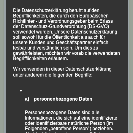
Bei Dauerregen und für die Jahreszeit zu kalten
Temperaturen hatte sich das ehemalige Sprint-Quartett,
Die Datenschutzerklärung beruht auf den
Begrifflichkeiten, die durch den Europäischen
das früher über 4 x 100 m und 4 x400 m unterwegs
Richtlinien- und Verordnungsgeber beim Erlass
war, für den 4 x 2,5-km-Wettbewerb entschieden, bei
der Datenschutz-Grundverordnung (DS-GVO)
verwendet wurden. Unsere Datenschutzerklärung
dem für die 11 Staffeln ein relativ flacher, aber etwas
soll sowohl für die Öffentlichkeit als auch für
„eckiger“ Rundkurs durch den oberbayerischen
unsere Kunden und Geschäftspartner einfach
lesbar und verständlich sein. Um dies zu
Wallfahrtsort mit Start an der Justus-von-Liebig-Straße
gewährleisten, möchten wir vorab die verwendeten
und Ziel im „Ludwig-Kellerer-Sportstadion“ zu
Begrifflichkeiten erläutern.
bewältigen war. Startläufer Dr. Andreas Feldschmid
Wir verwenden in dieser Datenschutzerklärung
brachte das Quartett vom Start weg in Führung, die von
unter anderem die folgenden Begriffe:
Stefan Biersack und Patrick Wimmer kontinuierlich
ausgebaut wurde und Schlussläufer Tobias Kapfer
brachte den Sieg dann sicher „nach Hause“. Mit 37:18
a) personenbezogene Daten
Minuten verwiesen die LG`ler ihre Mitkonkurrenten mit
Personenbezogene Daten sind alle
über drei Minuten auf die weiteren Plätze.
Informationen, die sich auf eine identifizierte
Bei der Siegerehrung auf der Altöttinger Hofdult war
oder identifizierbare natürliche Person (im
Folgenden „betroffene Person") beziehen.
sich das Quartett sicher, baldmöglichst die nächste