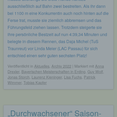
begangene Straftaten aufzuklären. Insofern ist die
ausschließlich auf Bahn zwei bestreiten. Als ihr dann
Speicherung dieser Daten zur Absicherung des für
bei 1100 m eine Konkurrentin auch noch hinten auf die
die Verarbeitung Verantwortlichen erforderlich.
Eine Weitergabe dieser Daten an Dritte erfolgt
Ferse trat, musste sie ziemlich abbremsen und das
grundsätzlich nicht, sofern keine gesetzliche
Führungsfeld ziehen lassen. Trotzdem steigerte sie
Pflicht zur Weitergabe besteht oder die Weitergabe
ihre persönliche Bestzeit auf nun 4:39,34 Minuten und
der Strafverfolgung dient.
belegte in diesem Rennen, das Daja Michel (TuS
Die Registrierung der betroffenen Person unter
Traunreut) vor Linda Meier (LAC Passau) für sich
freiwilliger Angabe personenbezogener Daten
dient dem für die Verarbeitung Verantwortlichen
entschied einen sehr guten sechsten Platz!
dazu, der betroffenen Person Inhalte oder
Leistungen anzubieten, die aufgrund der Natur der
Veröffentlicht
in
Aktuelles
,
Archiv 2022
|
Markiert mit
Anna
Sache nur registrierten Benutzern angeboten
Drexler
,
Bayerischen Meisterschaften in Erding
,
Guy Wolf
,
werden können. Registrierten Personen steht die
Jonas Storch
,
Laurenz Kieninger
,
Lisa Fuchs
,
Patrick
Möglichkeit frei, die bei der Registrierung
Wimmer
,
Tobias Kapfer
angegebenen personenbezogenen Daten
jederzeit abzuändern oder vollständig aus dem
Datenbestand des für die Verarbeitung
Verantwortlichen löschen zu lassen.
„Durchwachsener“ Saison-
Der für die Verarbeitung Verantwortliche erteilt
jeder betroffenen Person jederzeit auf Anfrage