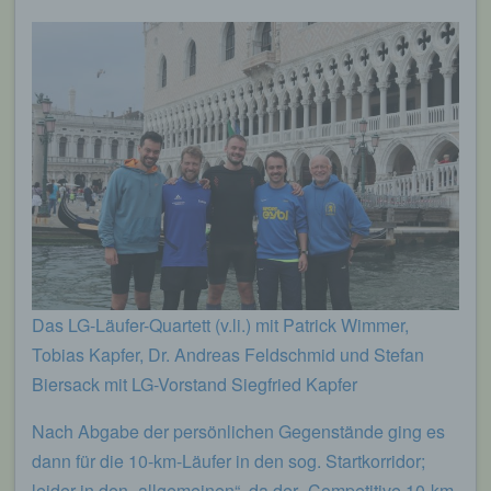
Das LG-Läufer-Quartett (v.li.) mit Patrick Wimmer,
Tobias Kapfer, Dr. Andreas Feldschmid und Stefan
Biersack mit LG-Vorstand Siegfried Kapfer
Nach Abgabe der persönlichen Gegenstände ging es
dann für die 10-km-Läufer in den sog. Startkorridor;
leider in den „allgemeinen“, da der „Competitive 10-km-