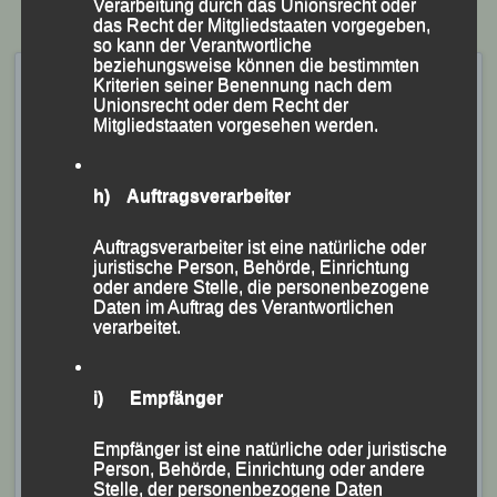
Verarbeitung durch das Unionsrecht oder
das Recht der Mitgliedstaaten vorgegeben,
so kann der Verantwortliche
beziehungsweise können die bestimmten
Südbayerische
Kriterien seiner Benennung nach dem
Unionsrecht oder dem Recht der
Hallenmeisterschaften
Mitgliedstaaten vorgesehen werden.
15.01.2023 – München
Veröffentlicht am
15. Januar 2023
von
lgpassau
h) Auftragsverarbeiter
„Trainingstag unter
Auftragsverarbeiter ist eine natürliche oder
juristische Person, Behörde, Einrichtung
Wettkampfbedingungen“
oder andere Stelle, die personenbezogene
Daten im Auftrag des Verantwortlichen
verarbeitet.
KS.) Da man heuer keine extra Hallensaison bestreitet,
aber seinen Athletinnen und Athleten trotzdem die
Möglichkeit geben will, an diversen Hallenwettkämpfen
i) Empfänger
teilzunehmen, war Siegfried Kapfer, Vorsitzender und
Empfänger ist eine natürliche oder juristische
Trainer der Leichtathletik Gemeinschaft Passau mit
Person, Behörde, Einrichtung oder andere
einer Athletengruppe zu den Südbayerischen
Stelle, der personenbezogene Daten