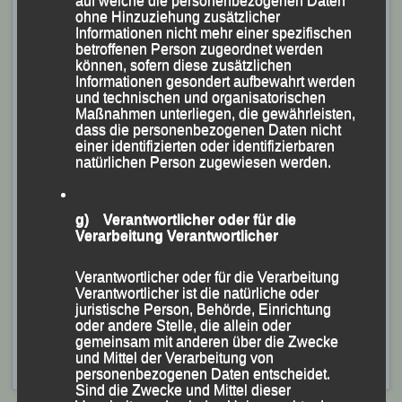
auf welche die personenbezogenen Daten
Osterferien bei durchwachsenen Wetter-Verhältnissen
ohne Hinzuziehung zusätzlicher
Informationen nicht mehr einer spezifischen
eine Trainingswoche in Lazise am Gardasee.
betroffenen Person zugeordnet werden
können, sofern diese zusätzlichen
Neben einer Vielzahl von Trainingseinheiten, die der
Informationen gesondert aufbewahrt werden
und technischen und organisatorischen
LG-Vorsitzende und die engagierten Übungsleiter
Maßnahmen unterliegen, die gewährleisten,
Stefan Biersack, Dr. Andreas Feldschmid, Tobias
dass die personenbezogenen Daten nicht
einer identifizierten oder identifizierbaren
Kapfer, Thomas Scharinger, Dilara Seidenschwarz,
natürlichen Person zugewiesen werden.
Raphael Wagensonner und Patrick Wimmer vor Ort, im
Kraftraum und im Sportstadion in Bussolengo als
g) Verantwortlicher oder für die
intensive Vorbereitung auf die bevorstehende
Verarbeitung Verantwortlicher
Wettkampfsaison durchführten, kamen aber auch jede
Menge Spaß und viel Gemeinschaft nicht zu kurz.
Verantwortlicher oder für die Verarbeitung
Verantwortlicher ist die natürliche oder
Veröffentlicht
in
Aktuelles
,
Archiv 2024
|
Markiert mit
Dilara
juristische Person, Behörde, Einrichtung
oder andere Stelle, die allein oder
Seidenschwarz
,
Dr. Andreas Feldschmid
,
Patrick Wimmer
,
gemeinsam mit anderen über die Zwecke
Raphael Wagensonner
,
Stefan Biersack
,
Thomas
und Mittel der Verarbeitung von
Scharinger
,
Tobias Kapfer
personenbezogenen Daten entscheidet.
Sind die Zwecke und Mittel dieser