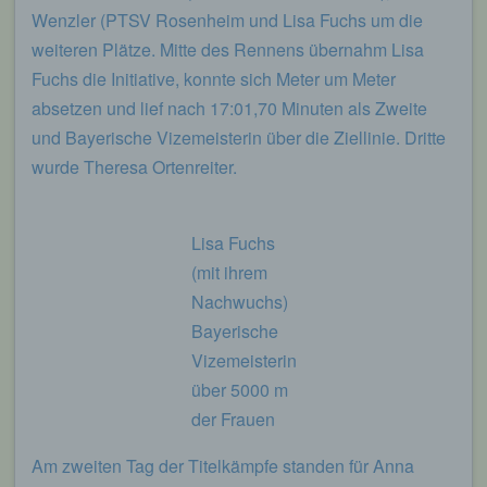
eines Cyberangriffes die zur Strafverfolgung
Wenzler (PTSV Rosenheim und Lisa Fuchs um die
notwendigen Informationen bereitzustellen. Diese
weiteren Plätze. Mitte des Rennens übernahm Lisa
anonym erhobenen Daten und Informationen
werden durch uns daher einerseits statistisch und
Fuchs die Initiative, konnte sich Meter um Meter
ferner mit dem Ziel ausgewertet, den Datenschutz
absetzen und lief nach 17:01,70 Minuten als Zweite
und die Datensicherheit in unserem Unternehmen
und Bayerische Vizemeisterin über die Ziellinie. Dritte
zu erhöhen, um letztlich ein optimales
Schutzniveau für die von uns verarbeiteten
wurde Theresa Ortenreiter.
personenbezogenen Daten sicherzustellen. Die
anonymen Daten der Server-Logfiles werden
getrennt von allen durch eine betroffene Person
Lisa Fuchs
angegebenen personenbezogenen Daten
(mit ihrem
gespeichert.
Nachwuchs)
Registrierung auf unserer Internetseite
Bayerische
Vizemeisterin
Die betroffene Person hat die Möglichkeit, sich auf
der Internetseite des für die Verarbeitung
über 5000 m
Verantwortlichen unter Angabe von
der Frauen
personenbezogenen Daten zu registrieren.
Welche personenbezogenen Daten dabei an den
für die Verarbeitung Verantwortlichen übermittelt
Am zweiten Tag der Titelkämpfe standen für Anna
werden, ergibt sich aus der jeweiligen