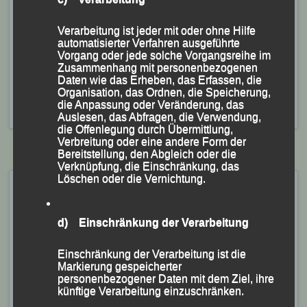
Verarbeitung ist jeder mit oder ohne Hilfe
automatisierter Verfahren ausgeführte
Staffelsieg für (v.li.) Dr. Andreas Feldschmid, Stefan
Vorgang oder jede solche Vorgangsreihe im
Biersack, Patrick Wimmer und Tobias Kapfer.
Zusammenhang mit personenbezogenen
Daten wie das Erheben, das Erfassen, die
Veröffentlicht
in
Aktuelles
,
Archiv 2024
|
Markiert mit
Organisation, das Ordnen, die Speicherung,
Altöttinger Dultlauf
,
Dr. Andreas Feldschmid
,
Patrick
die Anpassung oder Veränderung, das
Wimmer
,
Stefan Biersack
,
Tobias Kapfer
Auslesen, das Abfragen, die Verwendung,
die Offenlegung durch Übermittlung,
Verbreitung oder eine andere Form der
Bereitstellung, den Abgleich oder die
Verknüpfung, die Einschränkung, das
Löschen oder die Vernichtung.
Eine Woche Sport, Spaß und
viel Gemeinschaft am
d) Einschränkung der Verarbeitung
Gardasee – Lazise, Ostern
2024
Einschränkung der Verarbeitung ist die
Markierung gespeicherter
Veröffentlicht am
5. April 2024
von
lgpassau
personenbezogener Daten mit dem Ziel, ihre
künftige Verarbeitung einzuschränken.