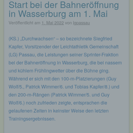
Start bei der Bahneröffnung
Auskunft darüber, welche personenbezogenen
in Wasserburg am 1. Mai
Daten über die betroffene Person gespeichert sind.
Ferner berichtigt oder löscht der für die
Verarbeitung Verantwortliche personenbezogene
Veröffentlicht am
1. Mai 2022
von
lgpassau
Daten auf Wunsch oder Hinweis der betroffenen
Person, soweit dem keine gesetzlichen
(KS.) „Durchwachsen“ – so bezeichnete Siegfried
Aufbewahrungspflichten entgegenstehen. Die
Gesamtheit der Mitarbeiter des für die Verarbeitung
Kapfer, Vorsitzender der Leichtathletik Gemeinschaft
Verantwortlichen stehen der betroffenen Person in
(LG) Passau, die Leistungen seiner Sprinter-Fraktion
diesem Zusammenhang als Ansprechpartner zur
bei der Bahneröffnung in Wasserburg, die bei nassem
Verfügung.
und kühlem Frühlingwetter über die Bühne ging.
Kontaktmöglichkeit über die Internetseite
Während er sich mit den 100-m-Platzierungen (Guy
Wolf/5., Patrick Wimmer/6. und Tobias Kapfer/8.) und
Die Internetseite enthält aufgrund von gesetzlichen
Vorschriften Angaben, die eine schnelle
den 200-m-Rängen (Patrick Wimmer/5. und Guy
elektronische Kontaktaufnahme zu unserem
Wolf/6.) noch zufrieden zeigte, entsprachen die
Unternehmen sowie eine unmittelbare
Kommunikation mit uns ermöglichen, was
gelaufenen Zeiten in keinster Weise den letzten
ebenfalls eine allgemeine Adresse der
Trainingsergebnissen.
sogenannten elektronischen Post (E-Mail-
Adresse) umfasst. Sofern eine betroffene Person
per E-Mail oder über ein Kontaktformular den