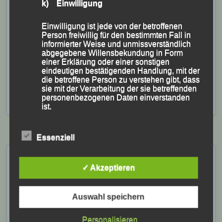
k) Einwilligung
Das LG-Team (Foto KS. – v.re.) Philip Pöhls, Jakob
Einwilligung ist jede von der betroffenen
Fenzel, Linus Kieninger, Sebastian Treitlinger, Jonas
Person freiwillig für den bestimmten Fall in
Storch, Patrick Wimmer und Siegfried Kapfer
informierter Weise und unmissverständlich
abgegebene Willensbekundung in Form
einer Erklärung oder einer sonstigen
Veröffentlicht
in
Archiv 2023
|
Markiert mit
Jakob Fenzel
,
eindeutigen bestätigenden Handlung, mit der
die betroffene Person zu verstehen gibt, dass
Jonas Storch
,
Linus Kieninger
,
Patrick Wimmer
,
Philip Pöhls
,
sie mit der Verarbeitung der sie betreffenden
Sebastian Treitlinger
,
Siegfried Kapfer
,
Südbayerische
personenbezogenen Daten einverstanden
Hallenmeisterschaften
ist.
Essenziell
Name und Anschrift des für die Verarbeitung
Bayerische Meisterschaften
Verantwortlichen
✓ Akzeptieren
Ering, 02. – 03. Juli 2022
Verantwortlicher im Sinne der Datenschutz-
Grundverordnung, sonstiger in den Mitgliedstaaten
Veröffentlicht am
3. Juli 2022
von
lgpassau
der Europäischen Union geltenden
Auswahl speichern
Datenschutzgesetze und anderer Bestimmungen
mit datenschutzrechtlichem Charakter ist die:
Silber und Bronze für Lisa Fuchs
Personalisieren