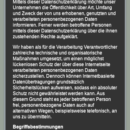
Mittels dieser Datenschutzerklärung möchte unser
Dultlauf – Altötting,
Unternehmen die Öffentlichkeit über Art, Umfang
und Zweck der von uns erhobenen, genutzten und
02.06.2024
verarbeiteten personenbezogenen Daten
informieren. Ferner werden betroffene Personen
Veröffentlicht am
2. Juni 2024
von
lgpassau
mittels dieser Datenschutzerklärung über die ihnen
zustehenden Rechte aufgeklärt.
LG-Quartett holt Staffelsieg beim
Wir haben als für die Verarbeitung Verantwortlicher
„20. Altöttinger Dultlauf“
zahlreiche technische und organisatorische
Maßnahmen umgesetzt, um einen möglichst
(KS.) Dr. Andreas Feldschmid, Stefan Biersack, Patrick
lückenlosen Schutz der über diese Internetseite
verarbeiteten personenbezogenen Daten
Wimmer und Tobias Kapfer von der Leichtathletik
sicherzustellen. Dennoch können Internetbasierte
Gemeinschaft (LG) Passau holten sich bei der 20.
Datenübertragungen grundsätzlich
Sicherheitslücken aufweisen, sodass ein absoluter
Ausgabe des „Altöttinger Siebzehnrübl Dultlaufes“, der
Schutz nicht gewährleistet werden kann. Aus
im Rahmen des „schönsten Festes im Herzen Bayern“,
diesem Grund steht es jeder betroffenen Person
der 640 Jahre alten Altöttinger Hofdult, über die Bühne
frei, personenbezogene Daten auch auf
alternativen Wegen, beispielsweise telefonisch, an
ging und bei dem knapp 270 Teilnehmer am Start
uns zu übermitteln.
waren, den Sieg in der 4 x 2,5-km-Staffel.
Begriffsbestimmungen