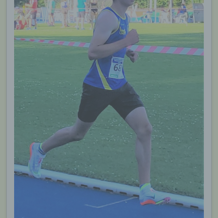
werden. Sie können die Verwendung von Cookies,
LocalStorage und SessionStorage durch
entsprechende Einstellung in Ihrem Browser
verhindern.
Zahlreiche Internetseiten und Server verwenden
Cookies. Viele Cookies enthalten eine sogenannte
Cookie-ID. Eine Cookie-ID ist eine eindeutige
Kennung des Cookies. Sie besteht aus einer
Zeichenfolge, durch welche Internetseiten und
Server dem konkreten Internetbrowser zugeordnet
werden können, in dem das Cookie gespeichert
wurde. Dies ermöglicht es den besuchten
Internetseiten und Servern, den individuellen
Browser der betroffenen Person von anderen
Internetbrowsern, die andere Cookies enthalten,
zu unterscheiden. Ein bestimmter Internetbrowser
kann über die eindeutige Cookie-ID wiedererkannt
und identifiziert werden.
Durch den Einsatz von Cookies kann den Nutzern
dieser Internetseite nutzerfreundlichere Services
bereitstellen, die ohne die Cookie-Setzung nicht