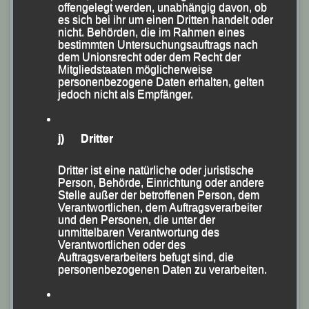
offengelegt werden, unabhängig davon, ob
Hallenmeisterschaften gefahren, die am Sonntag in der
es sich bei ihr um einen Dritten handelt oder
Münchner Werner-von-Linde-Halle ausgetragen
nicht. Behörden, die im Rahmen eines
bestimmten Untersuchungsauftrags nach
wurden.
dem Unionsrecht oder dem Recht der
Mitgliedstaaten möglicherweise
„Ein langer Trainingstag unter
personenbezogene Daten erhalten, gelten
jedoch nicht als Empfänger.
Wettkampfbedingungen“, so Siegfried Kapfer in
seinem Meisterschaftsresümee.
j) Dritter
Dritter ist eine natürliche oder juristische
Person, Behörde, Einrichtung oder andere
Stelle außer der betroffenen Person, dem
Verantwortlichen, dem Auftragsverarbeiter
und den Personen, die unter der
unmittelbaren Verantwortung des
Verantwortlichen oder des
Auftragsverarbeiters befugt sind, die
personenbezogenen Daten zu verarbeiten.