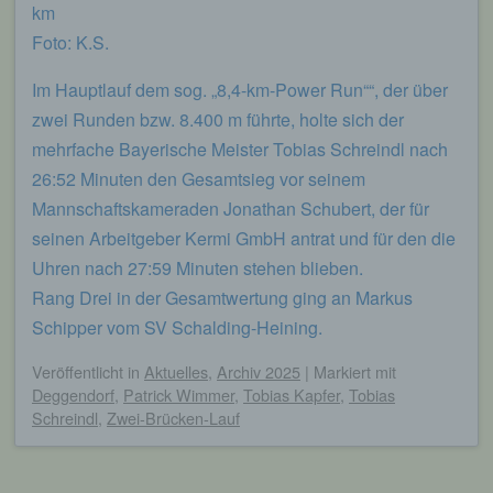
km
Foto: K.S.
Im Hauptlauf dem sog. „8,4-km-Power Run““, der über
zwei Runden bzw. 8.400 m führte, holte sich der
mehrfache Bayerische Meister Tobias Schreindl nach
26:52 Minuten den Gesamtsieg vor seinem
Mannschaftskameraden Jonathan Schubert, der für
seinen Arbeitgeber Kermi GmbH antrat und für den die
Uhren nach 27:59 Minuten stehen blieben.
Rang Drei in der Gesamtwertung ging an Markus
Schipper vom SV Schalding-Heining.
Veröffentlicht
in
Aktuelles
,
Archiv 2025
|
Markiert mit
Deggendorf
,
Patrick Wimmer
,
Tobias Kapfer
,
Tobias
Schreindl
,
Zwei-Brücken-Lauf