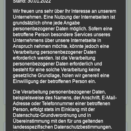
Stand: 30.01.2022
Gesamtwertung und 24. der Männerhauptklasse ins
Wir freuen uns sehr über Ihr Interesse an unserem
Ziel. Für Patrick Wimmer blieben die Uhren nach 53:14
Unternehmen. Eine Nutzung der Internetseiten ist
Minuten stehen, was für ihn Rang 143 gesamt und
grundsätzlich ohne jede Angabe
Platz 49 in der Männer-Hauptklasse bedeutete.
personenbezogener Daten möglich. Sofern eine
betroffene Person besondere Services unseres
Unternehmens über unsere Internetseite in
Dr. Andreas Feldschmid, der im Feld der
Anspruch nehmen möchte, könnte jedoch eine
Halbmarathonis im „Wohnzimmer“ von Mestre, auf der
Verarbeitung personenbezogener Daten
„Piazza Ferretto“ starten musste, kämpfte sich nach
erforderlich werden. Ist die Verarbeitung
personenbezogener Daten erforderlich und
1:41:24 Stunden ins Ziel und belegte in seiner
besteht für eine solche Verarbeitung keine
Altersklasse M 35 Rang 42.
gesetzliche Grundlage, holen wir generell eine
Einwilligung der betroffenen Person ein.
Veröffentlicht
in
Aktuelles
,
Archiv 2024
|
Markiert mit
Dr.
Andreas Feldschmid
,
Patrick Wimmer
,
Stefan Biersack
,
Die Verarbeitung personenbezogener Daten,
Tobias Kapfer
,
Wizz Air Venice Marathon
beispielsweise des Namens, der Anschrift, E-Mail-
Adresse oder Telefonnummer einer betroffenen
Person, erfolgt stets im Einklang mit der
Datenschutz-Grundverordnung und in
Übereinstimmung mit den für uns geltenden
landesspezifischen Datenschutzbestimmungen.
20. Altöttinger Siebzehnrübl