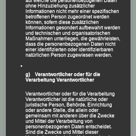
auf welche die personenbezogenen Daten
ohne Hinzuziehung zusätzlicher
Informationen nicht mehr einer spezifischen
betroffenen Person zugeordnet werden
können, sofern diese zusätzlichen
Informationen gesondert aufbewahrt werden
und technischen und organisatorischen
Maßnahmen unterliegen, die gewährleisten,
dass die personenbezogenen Daten nicht
einer identifizierten oder identifizierbaren
natürlichen Person zugewiesen werden.
g) Verantwortlicher oder für die
Verarbeitung Verantwortlicher
Verantwortlicher oder für die Verarbeitung
Sebastian Liebl Fünfter beim Linzer „ALOHA-
Verantwortlicher ist die natürliche oder
Winterlauf“
juristische Person, Behörde, Einrichtung
oder andere Stelle, die allein oder
Foto: K.S.
gemeinsam mit anderen über die Zwecke
und Mittel der Verarbeitung von
Nach 19:55 Minuten lief er hinter dem österreichischen
personenbezogenen Daten entscheidet.
Sind die Zwecke und Mittel dieser
Sieger Marco Schneider aus Wals- Siezenheim und