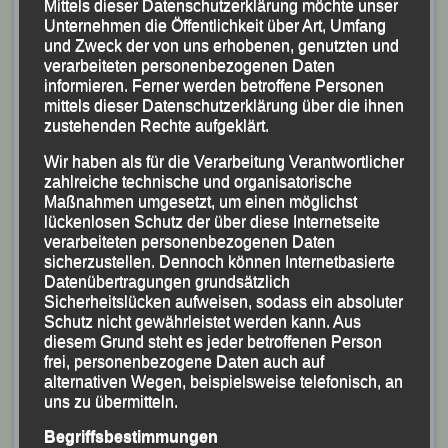
Mittels dieser Datenschutzerklärung möchte unser
Unternehmen die Öffentlichkeit über Art, Umfang
und Zweck der von uns erhobenen, genutzten und
verarbeiteten personenbezogenen Daten
informieren. Ferner werden betroffene Personen
Martha Weber, 11. der Halbmarathon-Gesamtwertung
mittels dieser Datenschutzerklärung über die ihnen
und beste Deutsche
zustehenden Rechte aufgeklärt.
Wir haben als für die Verarbeitung Verantwortlicher
In Vorbereitung auf den „32. Regensburg Marathon“
zahlreiche technische und organisatorische
Mitte Mai hatte sich der „gelernte“ Triathlet Sebastian
Maßnahmen umgesetzt, um einen möglichst
Liebl für den Marathon-Wettbewerb entschieden. Bis
lückenlosen Schutz der über diese Internetseite
verarbeiteten personenbezogenen Daten
zur Hälfte des Rennens konnte der 35jährige seine
sicherzustellen. Dennoch können Internetbasierte
Vorgaben in Richtung Ziel-Zeit von drei Stunden
Datenübertragungen grundsätzlich
Sicherheitslücken aufweisen, sodass ein absoluter
durchziehen, musste dann aber etwas Tempo
Schutz nicht gewährleistet werden kann. Aus
rausnehmen und überquerte nach 3:12:42 Stunden als
diesem Grund steht es jeder betroffenen Person
146. der Gesamtwertung und 29. seiner AK M 35 im
frei, personenbezogene Daten auch auf
alternativen Wegen, beispielsweise telefonisch, an
Feld der 2.523 Teilnehmer die Ziellinie.
uns zu übermitteln.
Begriffsbestimmungen