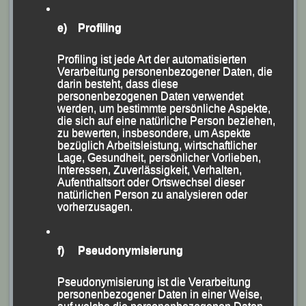
Bei Temperaturen um die minus sieben Grad hatten die
Läuferinnen und Läufer eine 2,5-km-Strecke mit Start
e) Profiling
und Ziel am „Lentos Kunstmuseum“, entlang der
Profiling ist jede Art der automatisierten
Donaulände, vorbei u.a. am Brucknerhaus und auf der
Verarbeitung personenbezogener Daten, die
Kunstmeile, zweimal zu bewältigen.
darin besteht, dass diese
personenbezogenen Daten verwendet
werden, um bestimmte persönliche Aspekte,
die sich auf eine natürliche Person beziehen,
zu bewerten, insbesondere, um Aspekte
bezüglich Arbeitsleistung, wirtschaftlicher
Lage, Gesundheit, persönlicher Vorlieben,
Interessen, Zuverlässigkeit, Verhalten,
Aufenthaltsort oder Ortswechsel dieser
natürlichen Person zu analysieren oder
vorherzusagen.
f) Pseudonymisierung
Pseudonymisierung ist die Verarbeitung
personenbezogener Daten in einer Weise,