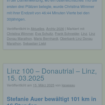
In der Damenwertung, wo ein österreichisches Trio die
ersten drei Plätzen belegte, wurde Christina Wimmer
mit ihrer Endzeit von 46:44 Minuten Vierte bei den
30jährigen.
Veröffentlicht
in
Aktuelles
,
Archiv 2026
|
Markiert mit
Christina Wimmer
,
Eva Schultz
,
Frank Schneider
,
Linz
,
Linz
Donau Marathon
,
Mario Bernhardt
,
Oberbank Linz Donau
Marathon
,
Sebastian Liebl
Linz 100 – Donautrial – Linz,
15. 03.2025
Veröffentlicht am
15. März 2025
von
lgpassau
Stefanie Auer bewältigt 101 km in