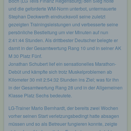
Boch (LG Telis Finanz Regensburg) den Sieg holte
eines Cyberangriffes die zur Strafverfolgung
und die geforderte WM-Norm unterbot, untermauerte
notwendigen Informationen bereitzustellen. Diese
anonym erhobenen Daten und Informationen
Stephan Deckwerth eindrucksvoll seine zuletzt
werden durch uns daher einerseits statistisch und
gezeigten Trainingsleistungen und verbesserte seine
ferner mit dem Ziel ausgewertet, den Datenschutz
persönliche Bestleitung um vier Minuten auf nun
und die Datensicherheit in unserem Unternehmen
zu erhöhen, um letztlich ein optimales
2:41:44 Stunden. Als drittbester Deutscher belegte er
Schutzniveau für die von uns verarbeiteten
damit in der Gesamtwertung Rang 10 und in seiner AK
personenbezogenen Daten sicherzustellen. Die
M 30 Platz Fünf.
anonymen Daten der Server-Logfiles werden
getrennt von allen durch eine betroffene Person
Jonathan Schubert lief ein sensationelles Marathon-
angegebenen personenbezogenen Daten
Debüt und kämpfte sich trotz Muskelproblemen ab
gespeichert.
Kilometer 30 mit 2:54:32 Stunden ins Ziel; was für ihn
Registrierung auf unserer Internetseite
in der Gesamtwertung Rang 28 und in der Allgemeinen
Klasse Platz Sechs bedeutete.
Die betroffene Person hat die Möglichkeit, sich auf
der Internetseite des für die Verarbeitung
Verantwortlichen unter Angabe von
LG-Trainer Mario Bernhardt, der bereits zwei Wochen
personenbezogenen Daten zu registrieren.
vorher seinen Start verletzungsbedingt hatte absagen
Welche personenbezogenen Daten dabei an den
für die Verarbeitung Verantwortlichen übermittelt
müssen und so als Betreuer fungieren konnte, zeigte
werden, ergibt sich aus der jeweiligen