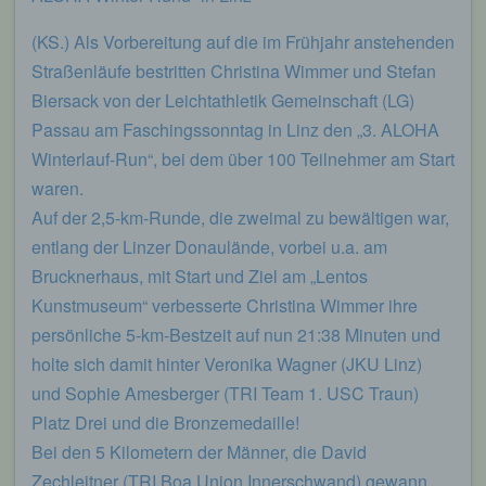
begangene Straftaten aufzuklären. Insofern ist die
Speicherung dieser Daten zur Absicherung des für
(KS.) Als Vorbereitung auf die im Frühjahr anstehenden
die Verarbeitung Verantwortlichen erforderlich.
Straßenläufe bestritten Christina Wimmer und Stefan
Eine Weitergabe dieser Daten an Dritte erfolgt
grundsätzlich nicht, sofern keine gesetzliche
Biersack von der Leichtathletik Gemeinschaft (LG)
Pflicht zur Weitergabe besteht oder die Weitergabe
Passau am Faschingssonntag in Linz den „3. ALOHA
der Strafverfolgung dient.
Winterlauf-Run“, bei dem über 100 Teilnehmer am Start
Die Registrierung der betroffenen Person unter
waren.
freiwilliger Angabe personenbezogener Daten
Auf der 2,5-km-Runde, die zweimal zu bewältigen war,
dient dem für die Verarbeitung Verantwortlichen
entlang der Linzer Donaulände, vorbei u.a. am
dazu, der betroffenen Person Inhalte oder
Leistungen anzubieten, die aufgrund der Natur der
Brucknerhaus, mit Start und Ziel am „Lentos
Sache nur registrierten Benutzern angeboten
Kunstmuseum“ verbesserte Christina Wimmer ihre
werden können. Registrierten Personen steht die
Möglichkeit frei, die bei der Registrierung
persönliche 5-km-Bestzeit auf nun 21:38 Minuten und
angegebenen personenbezogenen Daten
holte sich damit hinter Veronika Wagner (JKU Linz)
jederzeit abzuändern oder vollständig aus dem
und Sophie Amesberger (TRI Team 1. USC Traun)
Datenbestand des für die Verarbeitung
Verantwortlichen löschen zu lassen.
Platz Drei und die Bronzemedaille!
Bei den 5 Kilometern der Männer, die David
Der für die Verarbeitung Verantwortliche erteilt
Zechleitner (TRI Boa Union Innerschwand) gewann,
jeder betroffenen Person jederzeit auf Anfrage