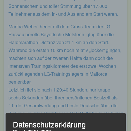
Sonnenschein und toller Stimmung über 17.000
Teilnehmer aus dem In- und Ausland am Start waren.
Martha Weber, heuer mit dem Cross-Team der LG
Passau bereits Bayerische Meisterin, ging über die
Halbmarathon-Distanz von 21,1 km an den Start.
Während die ersten 10 km noch relativ „locker“ gingen,
machten sich auf der zweiten Hälfte dann doch die
intensiven Trainingskilometer des erst zwei Wochen
zurückliegenden LG-Trainingslagers in Mallorca
bemerkbar.
Letztlich lief sie nach 1:29:40 Stunden, nur knapp
sechs Sekunden über ihrer persönlichen Bestzeit als
11. der Gesamtwertung und beste Deutsche über die
Ziellinie. In ihrer Altersklasse (AK) W 35 holte sie hinter
der Österreicherin Veronika Mutsch Platz Zwei und die
Datenschutzerklärung
Silbermedaille.