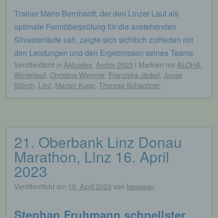
werden. Sie können die Verwendung von Cookies,
Trainer Mario Bernhardt, der den Linzer Lauf als
LocalStorage und SessionStorage durch
entsprechende Einstellung in Ihrem Browser
optimale Formüberprüfung für die anstehenden
verhindern.
Silvesterläufe sah, zeigte sich sichtlich zufrieden mit
Zahlreiche Internetseiten und Server verwenden
den Leistungen und den Ergebnissen seines Teams.
Cookies. Viele Cookies enthalten eine sogenannte
Veröffentlicht
in
Aktuelles
,
Archiv 2023
|
Markiert mit
ALOHA-
Cookie-ID. Eine Cookie-ID ist eine eindeutige
Winterlauf
,
Christina Wimmer
,
Franziska Jäckel
,
Jonas
Kennung des Cookies. Sie besteht aus einer
Storch
,
Linz
,
Marion Kopp
,
Theresa Schachner
Zeichenfolge, durch welche Internetseiten und
Server dem konkreten Internetbrowser zugeordnet
werden können, in dem das Cookie gespeichert
wurde. Dies ermöglicht es den besuchten
Internetseiten und Servern, den individuellen
21. Oberbank Linz Donau
Browser der betroffenen Person von anderen
Internetbrowsern, die andere Cookies enthalten,
Marathon, Linz 16. April
zu unterscheiden. Ein bestimmter Internetbrowser
2023
kann über die eindeutige Cookie-ID wiedererkannt
und identifiziert werden.
Veröffentlicht am
16. April 2023
von
lgpassau
Durch den Einsatz von Cookies kann den Nutzern
dieser Internetseite nutzerfreundlichere Services
Stephan Fruhmann schnellster
bereitstellen, die ohne die Cookie-Setzung nicht