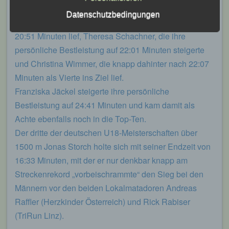
sich die mehrfache bayerische Meisterin Anna Drexler
Leichtathletik Gemeinschaft Passau
Datenschutzbedingungen
den Sieg vor ihren Vereinskameradin Marion Kopp, die
Siegfried Kapfer
20:51 Minuten lief, Theresa Schachner, die ihre
Göttweiger Str. 45
persönliche Bestleistung auf 22:01 Minuten steigerte
und Christina Wimmer, die knapp dahinter nach 22:07
94032 Passau
Minuten als Vierte ins Ziel lief.
Deutschland
Franziska Jäckel steigerte ihre persönliche
E-Mail: info@lgpassau.de
Bestleistung auf 24:41 Minuten und kam damit als
Achte ebenfalls noch in die Top-Ten.
Cookies / SessionStorage / LocalStorage
Der dritte der deutschen U18-Meisterschaften über
Die Internetseiten verwenden teilweise so
1500 m Jonas Storch holte sich mit seiner Endzeit von
genannte Cookies, LocalStorage und
16:33 Minuten, mit der er nur denkbar knapp am
SessionStorage. Dies dient dazu, unser Angebot
nutzerfreundlicher, effektiver und sicherer zu
Streckenrekord „vorbeischrammte“ den Sieg bei den
machen. Local Storage und SessionStorage ist
Männern vor den beiden Lokalmatadoren Andreas
eine Technologie, mit welcher ihr Browser Daten
auf Ihrem Computer oder mobilen Gerät
Raffler (Herzkinder Österreich) und Rick Rabiser
abspeichert. Cookies sind Textdateien, welche
(TriRun Linz).
über einen Internetbrowser auf einem
Computersystem abgelegt und gespeichert