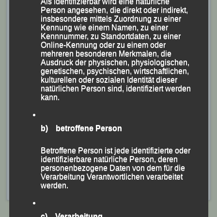
Als identifizierbar wird eine natürliche
Person angesehen, die direkt oder indirekt,
insbesondere mittels Zuordnung zu einer
Kennung wie einem Namen, zu einer
Kennnummer, zu Standortdaten, zu einer
Online-Kennung oder zu einem oder
mehreren besonderen Merkmalen, die
Ausdruck der physischen, physiologischen,
genetischen, psychischen, wirtschaftlichen,
kulturellen oder sozialen Identität dieser
natürlichen Person sind, identifiziert werden
kann.
Triathlet Sebastian Liebl auf der Marathonstrecke
b) betroffene Person
Das LG-Duo mit ihrem Trainer Mario Bernhardt zeigte
sich sehr zufrieden mit den Leistungen und fühlt sich
Betroffene Person ist jede identifizierte oder
bestens gerüstet für die anstehenden Wettkämpfe.
identifizierbare natürliche Person, deren
personenbezogene Daten von dem für die
Verarbeitung Verantwortlichen verarbeitet
Veröffentlicht
in
Aktuelles
,
Archiv 2024
|
Markiert mit
Linz
,
werden.
Linz Donau Marathon
c) Verarbeitung