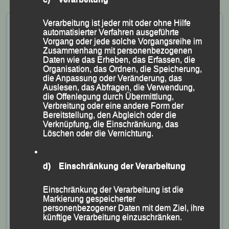
ALOHA-Winterlauf – Linz,
Verarbeitung ist jeder mit oder ohne Hilfe
automatisierter Verfahren ausgeführte
21.01.2024
Vorgang oder jede solche Vorgangsreihe im
Zusammenhang mit personenbezogenen
Veröffentlicht am
21. Januar 2024
von
lgpassau
Daten wie das Erheben, das Erfassen, die
Organisation, das Ordnen, die Speicherung,
die Anpassung oder Veränderung, das
LG-Ausdauer-Athlet beim Linzer „ALOHA-Winterlauf“
Auslesen, das Abfragen, die Verwendung,
die Offenlegung durch Übermittlung,
wieder im Wettkampfmodus
Verbreitung oder eine andere Form der
Bereitstellung, den Abgleich oder die
(KS.) Nach mehrwöchiger Trainings- und
Verknüpfung, die Einschränkung, das
Löschen oder die Vernichtung.
Wettkampfpause stieg Sebastian Liebl von der
Leichtathletik Gemeinschaft (LG) Passau, eigentlich
„gelernter“ Triathlet, mit einem spontanen Start beim „5-
d) Einschränkung der Verarbeitung
km-ALOHA-Winterlauf“ in der oberösterreichischen
Einschränkung der Verarbeitung ist die
Landeshauptstadt Linz, bei dem knapp 100 Teilnehmer
Markierung gespeicherter
aus Österreich und Bayern am Start waren, wieder in
personenbezogener Daten mit dem Ziel, ihre
künftige Verarbeitung einzuschränken.
den Wettkampfmodus ein.