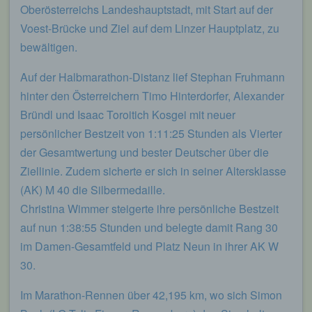
von welcher ein zugreifendes System auf unsere
Oberösterreichs Landeshauptstadt, mit Start auf der
Internetseite gelangt (sogenannte Referrer), (4) die
Voest-Brücke und Ziel auf dem Linzer Hauptplatz, zu
Unterwebseiten, welche über ein zugreifendes
System auf unserer Internetseite angesteuert
bewältigen.
werden, (5) das Datum und die Uhrzeit eines
Zugriffs auf die Internetseite, (6) eine Internet-
Auf der Halbmarathon-Distanz lief Stephan Fruhmann
Protokoll-Adresse (IP-Adresse), (7) der Internet-
Service-Provider des zugreifenden Systems und
hinter den Österreichern Timo Hinterdorfer, Alexander
(8) sonstige ähnliche Daten und Informationen, die
Bründl und Isaac Toroitich Kosgei mit neuer
der Gefahrenabwehr im Falle von Angriffen auf
unsere informationstechnologischen Systeme
persönlicher Bestzeit von 1:11:25 Stunden als Vierter
dienen.
der Gesamtwertung und bester Deutscher über die
Bei der Nutzung dieser allgemeinen Daten und
Ziellinie. Zudem sicherte er sich in seiner Altersklasse
Informationen ziehen wird keine Rückschlüsse auf
(AK) M 40 die Silbermedaille.
die betroffene Person. Diese Informationen werden
Christina Wimmer steigerte ihre persönliche Bestzeit
vielmehr benötigt, um (1) die Inhalte unserer
Internetseite korrekt auszuliefern, (2) die Inhalte
auf nun 1:38:55 Stunden und belegte damit Rang 30
unserer Internetseite sowie die Werbung für diese
im Damen-Gesamtfeld und Platz Neun in ihrer AK W
zu optimieren, (3) die dauerhafte
Funktionsfähigkeit unserer
30.
informationstechnologischen Systeme und der
Technik unserer Internetseite zu gewährleisten
Im Marathon-Rennen über 42,195 km, wo sich Simon
sowie (4) um Strafverfolgungsbehörden im Falle