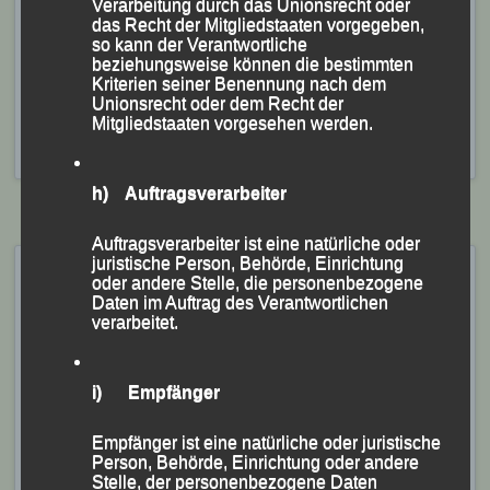
Verarbeitung durch das Unionsrecht oder
weiteren drei Österreichern als Gesamtfünfter und
das Recht der Mitgliedstaaten vorgegeben,
so kann der Verantwortliche
bester Deutscher über die Ziellinie und zeigte sich
beziehungsweise können die bestimmten
sichtlich zufrieden mit Leistung und Ergebnis.
Kriterien seiner Benennung nach dem
Unionsrecht oder dem Recht der
Mitgliedstaaten vorgesehen werden.
Veröffentlicht
in
Aktuelles
,
Archiv 2024
|
Markiert mit
ALOHA-
Winterlauf
,
Linz
,
Sebastian Liebl
h) Auftragsverarbeiter
Auftragsverarbeiter ist eine natürliche oder
juristische Person, Behörde, Einrichtung
ALOHA-Winterlauf – Linz,
oder andere Stelle, die personenbezogene
17.12.2023
Daten im Auftrag des Verantwortlichen
verarbeitet.
Veröffentlicht am
17. Dezember 2023
von
lgpassau
i) Empfänger
LG Passau „rockt“ Linzer Winterlauf
Empfänger ist eine natürliche oder juristische
Jonas Storch gewinnt Männer-Rennen – Bei den
Person, Behörde, Einrichtung oder andere
Stelle, der personenbezogene Daten
Frauen mit Anna Drexler, Marion Kopp und Theresa