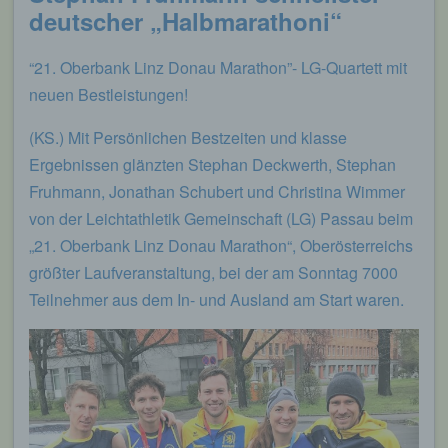
möglich wären.
deutscher „Halbmarathoni“
Mittels eines Cookies können die Informationen
und Angebote auf unserer Internetseite im Sinne
“21. Oberbank Linz Donau Marathon”- LG-Quartett mit
des Benutzers optimiert werden. Cookies
neuen Bestleistungen!
ermöglichen uns, wie bereits erwähnt, die
Benutzer unserer Internetseite wiederzuerkennen.
(KS.) Mit Persönlichen Bestzeiten und klasse
Zweck dieser Wiedererkennung ist es, den
Ergebnissen glänzten Stephan Deckwerth, Stephan
Nutzern die Verwendung unserer Internetseite zu
erleichtern. Der Benutzer einer Internetseite, die
Fruhmann, Jonathan Schubert und Christina Wimmer
Cookies verwendet, muss beispielsweise nicht bei
von der Leichtathletik Gemeinschaft (LG) Passau beim
jedem Besuch der Internetseite erneut seine
„21. Oberbank Linz Donau Marathon“, Oberösterreichs
Zugangsdaten eingeben, weil dies von der
Internetseite und dem auf dem Computersystem
größter Laufveranstaltung, bei der am Sonntag 7000
des Benutzers abgelegten Cookie übernommen
Teilnehmer aus dem In- und Ausland am Start waren.
wird. Ein weiteres Beispiel ist das Cookie eines
Warenkorbes im Online-Shop. Der Online-Shop
merkt sich die Artikel, die ein Kunde in den
virtuellen Warenkorb gelegt hat, über ein Cookie.
Die betroffene Person kann die Setzung von
Cookies durch unsere Internetseite jederzeit
mittels einer entsprechenden Einstellung des