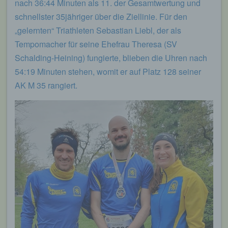
nach 36:44 Minuten als 11. der Gesamtwertung und
schnellster 35jähriger über die Ziellinie. Für den
„gelernten“ Triathleten Sebastian Liebl, der als
Tempomacher für seine Ehefrau Theresa (SV
Schalding-Heining) fungierte, blieben die Uhren nach
54:19 Minuten stehen, womit er auf Platz 128 seiner
AK M 35 rangiert.