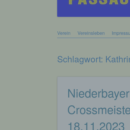
Zum
Verein
Vereinsleben
Impress
Hauptmenü
Inhalt
springen
Schlagwort:
Kathri
Niederbayer
Beitragsnavigation
Crossmeiste
18.11.2023