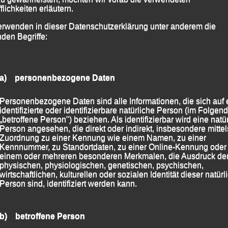
flichkeiten erläutern.
, Vogel, Weber, Goller, Wimmer und Bründl holte
wertung einen Doppelsieg; Platz Drei ging an das Trio
erwenden in dieser Datenschutzerklärung unter anderem die
nden Begriffe:
-Jugendmeisterschaften Jonas Storch, für den 3000 m
diese Bezirksmeisterschaften ebenfalls als letzten
a) personenbezogene Daten
en Cross-Titelkämpfen im saarländischen Perl sah, lief
rdeten Sieg „nach Hause“.
Personenbezogene Daten sind alle Informationen, die sich auf 
identifizierte oder identifizierbare natürliche Person (im Folgen
„betroffene Person") beziehen. Als identifizierbar wird eine natü
ber 6000 m bzw. sechs Runden, wo Jonathan Adler
Person angesehen, die direkt oder indirekt, insbesondere mittel
n war, erkämpfte sich Markus Siegerstetter im
Zuordnung zu einer Kennung wie einem Namen, zu einer
Kennnummer, zu Standortdaten, zu einer Online-Kennung oder
meisterschaft und den Sieg in seiner AK M 35. Für
einem oder mehreren besonderen Merkmalen, die Ausdruck de
ren nach 24:56 Minuten stehen, was für ihn Platz
physischen, physiologischen, genetischen, psychischen,
wirtschaftlichen, kulturellen oder sozialen Identität dieser natür
ete.
Person sind, identifiziert werden kann.
 2023
|
Markiert mit
Christina Wimmer
,
Eva Schultz
,
Jana
b) betroffene Person
dl
,
Manfred Ammerl
,
Markus Siegerstetter
,
Martha Weber
,