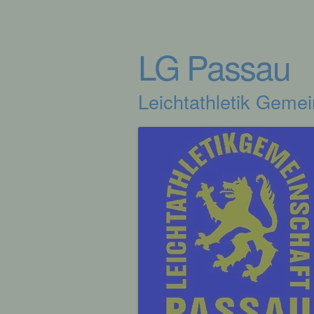
LG Passau
Leichtathletik Geme