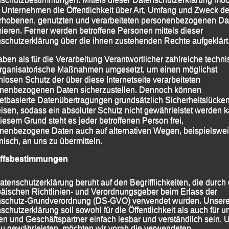
uf dem flachen Wiesengelände eine kleine Runde mit
 Unternehmen die Öffentlichkeit über Art, Umfang und Zweck de
mit etwa 1.000 m austrassiert, auf denen die über 110
rhobenen, genutzten und verarbeiteten personenbezogenen Da
rischen Vereinen bei herbstlichen Temperaturen
mieren. Ferner werden betroffene Personen mittels dieser
schutzerklärung über die ihnen zustehenden Rechte aufgeklärt
00 m zu bewältigen hatten.
aben als für die Verarbeitung Verantwortlicher zahlreiche techn
n bzw. 4000 m zu absolvieren waren, holte sich die
rganisatorische Maßnahmen umgesetzt, um einen möglichst
in Eva Schultz in 13:36 Minuten den Gesamtsieg vor
nlosen Schutz der über diese Internetseite verarbeiteten
nenbezogenen Daten sicherzustellen. Dennoch können
 Vogel, die mit ihrem Start nochmals einen Härtetest
netbasierte Datenübertragungen grundsätzlich Sicherheitslücke
erschaften absolvierte, 14:39 Minuten lief und damit
isen, sodass ein absoluter Schutz nicht gewährleistet werden k
ewann.
iesem Grund steht es jeder betroffenen Person frei,
nenbezogene Daten auch auf alternativen Wegen, beispielswe
hristina Fischer (LG Region Landshut kam Martha Weber
onisch, an uns zu übermitteln.
 der Gesamtwertung und Zweite ihrer AK W 35 ins Ziel.
iffsbestimmungen
fte und Zweite der Frauen-Hauptklasse lief Sarah
 die Ziellinie. Für Christina Wimmer blieben die
atenschutzerklärung beruht auf den Begrifflichkeiten, die durch
hen, was für sie Rang acht im Gesamtklassement und
äischen Richtlinien- und Verordnungsgeber beim Erlass der
schutz-Grundverordnung (DS-GVO) verwendet wurden. Unser
 W 30 bedeutete. Mit 17:20 Minuten wurde Kathrin
schutzerklärung soll sowohl für die Öffentlichkeit als auch für u
schnellste 40jährige.
n und Geschäftspartner einfach lesbar und verständlich sein.
zu gewährleisten, möchten wir vorab die verwendeten