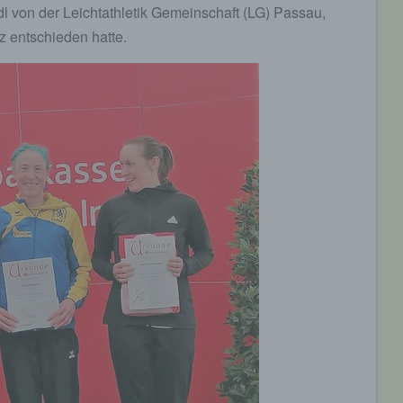
dl von der Leichtathletik Gemeinschaft (LG) Passau,
nz entschieden hatte.
e) Profiling
Profiling ist jede Art der automatisierten Verarbeitung
personenbezogener Daten, die darin besteht, dass diese
personenbezogenen Daten verwendet werden, um bestimmte
persönliche Aspekte, die sich auf eine natürliche Person bezie
zu bewerten, insbesondere, um Aspekte bezüglich Arbeitsleistu
wirtschaftlicher Lage, Gesundheit, persönlicher Vorlieben, Inter
Zuverlässigkeit, Verhalten, Aufenthaltsort oder Ortswechsel die
natürlichen Person zu analysieren oder vorherzusagen.
f) Pseudonymisierung
Pseudonymisierung ist die Verarbeitung personenbezogener D
in einer Weise, auf welche die personenbezogenen Daten ohn
Hinzuziehung zusätzlicher Informationen nicht mehr einer
spezifischen betroffenen Person zugeordnet werden können, so
diese zusätzlichen Informationen gesondert aufbewahrt werde
technischen und organisatorischen Maßnahmen unterliegen, di
gewährleisten, dass die personenbezogenen Daten nicht einer