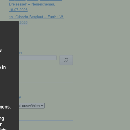
Dreisessel“ – Neureichenau,
18.07.2026
19. Gibacht-Berglauf – Furth i.W.
12.07.2026
e
Suchen
 in
Archiv
Archiv
mens,
ng
en
chte