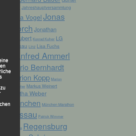
Zahn
Jahreshauptversammlung
Jonas
Jana Vogel
Storch
Jonathan
Schubert
LG
Konrad Kufner
Passau
Lisa Fuchs
Linz
Manfred Ammerl
eine
Mario Bernhardt
den
rliche
Marion Kopp
s
Marion
Markus Weinert
Krautloher
 zu
Martha Weber
r
München
lichen
München Marathon
Passau
Patrick Wimmer
Regensburg
Pocking