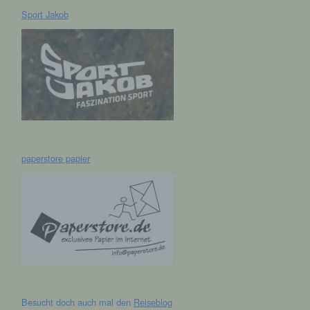
Sport Jakob
hen,
ng,
essen,
ser
paperstore papier
aten
e
fern
n und
e
Besucht doch auch mal den
Reiseblog