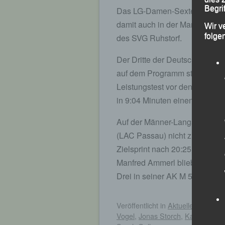
Begrif
Das LG-Damen-Sextett Schultz
damit auch in der Mannschafts
Wir v
folge
des SVG Ruhstorf.
Der Dritte der Deutschen U18
auf dem Programm standen und 
Leistungstest vor den Deutsch
in 9:04 Minuten einen ungefäh
Auf der Männer-Langstrecke ü
(LAC Passau) nicht zu schlage
Zielsprint nach 20:25 die Vize
Manfred Ammerl blieben die Uh
Drei in seiner AK M 55 bedeut
Veröffentlicht
in
Aktuelles
,
Archiv
Vogel
,
Jonas Storch
,
Kathrin Brün