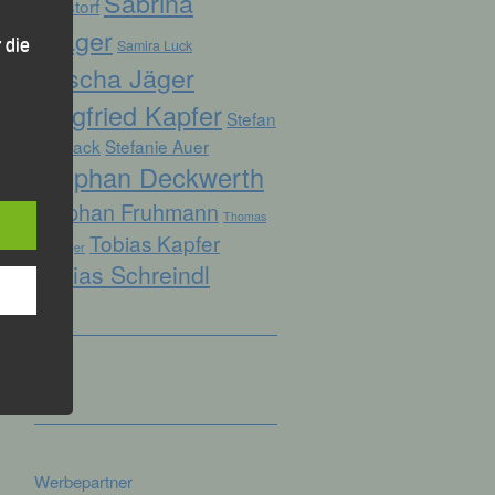
Sabrina
Ruhstorf
Prager
Samira Luck
 die
Sascha Jäger
Siegfried Kapfer
Stefan
Biersack
Stefanie Auer
Stephan Deckwerth
hren
Stephan Fruhmann
Thomas
en,
Tobias Kapfer
die
Kopfinger
Tobias Schreindl
oder
tung.
er
ung
Werbepartner