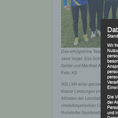
Dat
Stand
Wir f
Das erfolgreiche Team der LG P
Nutzu
perso
Jana Vogel, Eva Schultz, Kath
beson
Goller und Manfred Ammerl
Anspr
perso
Foto: KS
perso
Verar
(KS.) Mit einer ganzen Anzahl
Einwi
klasse Leistungen präsentiert
Die V
Athleten der Leichtathletik G
der A
niederbayerischen Cross-Meist
Perso
Ruhstorfer Sportplatz ausgeric
und i
Daten