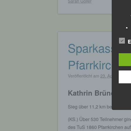
Sarah Goller
Sparkassen
E
Pfarrkirche
Veröffentlicht am
23. April 2023
v
Kathrin Bründl gew
Sieg über 11,2 km beim „Spa
(KS.) Über 530 Teilnehmer gi
des TuS 1860 Pfarrkirchen auf