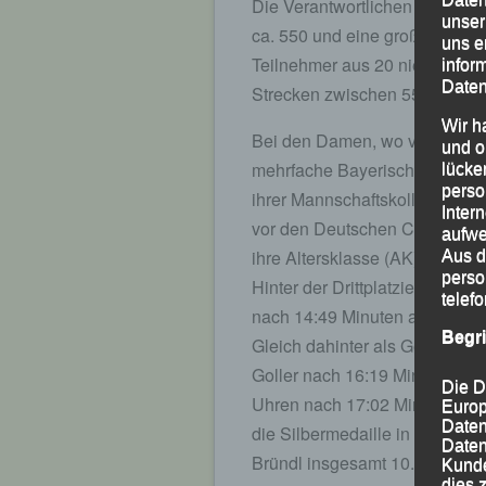
Die Verantwortlichen hatten a
unser
ca. 550 und eine große Runde 
uns e
Teilnehmer aus 20 niederbaye
infor
Daten
Strecken zwischen 550 und 60
Wir h
Bei den Damen, wo vier Runde
und o
mehrfache Bayerische Meister
lücke
perso
ihrer Mannschaftskollegin Jana
Inter
vor den Deutschen Cross-Meist
aufwe
ihre Altersklasse (AK) W 30 g
Aus d
perso
Hinter der Drittplatzierten C
telef
nach 14:49 Minuten als Vierte
Begr
Gleich dahinter als Gesamtfün
Goller nach 16:19 Minuten über
Die D
Uhren nach 17:02 Minuten ste
Europ
Daten
die Silbermedaille in ihrer AK
Daten
Bründl insgesamt 10. und war 
Kunde
dies 