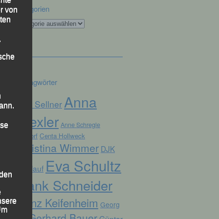
Kategorien
r von
ten
Kategorien
.
ische
Schlagwörter
n
Anna
Alex Sellner
ann.
Drexler
Anne Schregle
ise
Arnstorf
Centa Hollweck
Christina Wimmer
DJK
Eva Schultz
Domlauf
 den
Frank Schneider
e
Franz Keifenheim
nsere
Georg
 Um
Gerhard Bauer
Günter
Eibl