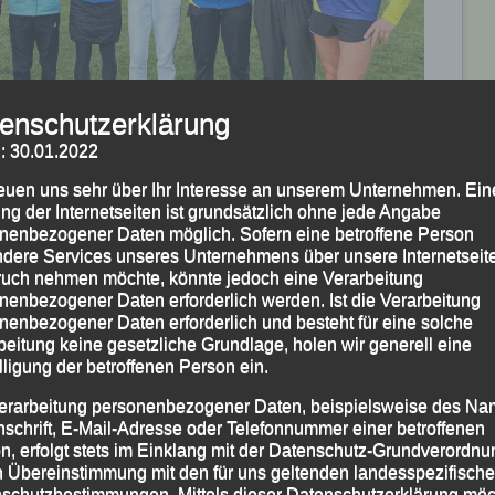
enschutzerklärung
: 30.01.2022
reuen uns sehr über Ihr Interesse an unserem Unternehmen. Ein
assau (v.li.) mit Markus Siegerstetter, Jonas Storch,
ng der Internetseiten ist grundsätzlich ohne jede Angabe
nenbezogener Daten möglich. Sofern eine betroffene Person
rin Bründl, Martha Weber, Christina Wimmer, Sarah
dere Services unseres Unternehmens über unsere Internetseite
uch nehmen möchte, könnte jedoch eine Verarbeitung
nenbezogener Daten erforderlich werden. Ist die Verarbeitung
nenbezogener Daten erforderlich und besteht für eine solche
beitung keine gesetzliche Grundlage, holen wir generell eine
 von Titeln, insgesamt 13 Medaillen und durchwegs
lligung der betroffenen Person ein.
en sich die von Felix Wagner betreuten Athletinnen und
erarbeitung personenbezogener Daten, beispielsweise des Na
emeinschaft (LG) Passau bei den diesjährigen
nschrift, E-Mail-Adresse oder Telefonnummer einer betroffenen
erschaften, die von der SVG Ruhstorf auf dem
n, erfolgt stets im Einklang mit der Datenschutz-Grundverordnu
htet wurden.
n Übereinstimmung mit den für uns geltenden landesspezifisch
schutzbestimmungen. Mittels dieser Datenschutzerklärung mö