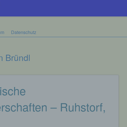
um
Datenschutz
n Bründl
ische
rschaften – Ruhstorf,