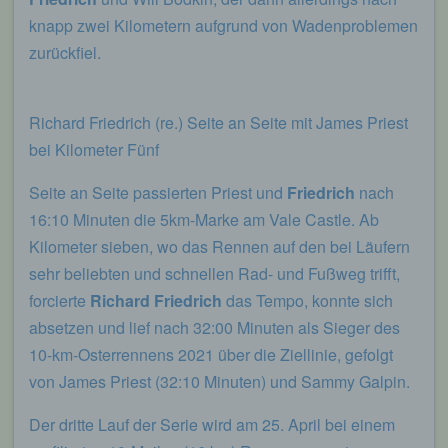
Auskunft darüber, welche personenbezogenen
knapp zwei Kilometern aufgrund von Wadenproblemen
Daten über die betroffene Person gespeichert sind.
zurückfiel.
Ferner berichtigt oder löscht der für die
Verarbeitung Verantwortliche personenbezogene
Daten auf Wunsch oder Hinweis der betroffenen
Person, soweit dem keine gesetzlichen
Richard Friedrich (re.) Seite an Seite mit James Priest
Aufbewahrungspflichten entgegenstehen. Die
bei Kilometer Fünf
Gesamtheit der Mitarbeiter des für die Verarbeitung
Verantwortlichen stehen der betroffenen Person in
Seite an Seite passierten Priest und
Friedrich
nach
diesem Zusammenhang als Ansprechpartner zur
Verfügung.
16:10 Minuten die 5km-Marke am Vale Castle. Ab
Kilometer sieben, wo das Rennen auf den bei Läufern
Kontaktmöglichkeit über die Internetseite
sehr beliebten und schnellen Rad- und Fußweg trifft,
Die Internetseite enthält aufgrund von gesetzlichen
forcierte
Richard Friedrich
das Tempo, konnte sich
Vorschriften Angaben, die eine schnelle
absetzen und lief nach 32:00 Minuten als Sieger des
elektronische Kontaktaufnahme zu unserem
Unternehmen sowie eine unmittelbare
10-km-Osterrennens 2021 über die Ziellinie, gefolgt
Kommunikation mit uns ermöglichen, was
von James Priest (32:10 Minuten) und Sammy Galpin.
ebenfalls eine allgemeine Adresse der
sogenannten elektronischen Post (E-Mail-
Adresse) umfasst. Sofern eine betroffene Person
Der dritte Lauf der Serie wird am 25. April bei einem
per E-Mail oder über ein Kontaktformular den