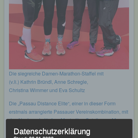
Die siegreiche Damen-Marathon-Staffel mit
(v.li.) Kathrin Bründl, Anne Schregle,
Christina Wimmer und Eva Schultz
Die „Passau Distance Elite“, einer in dieser Form
erstmals arrangierte Passauer Vereinskombination, mit
den Nachwuchsläufern Maximilian Spielbauer, Marco
Voggenreiter (beide LAC Passau), Frank Schneider
Datenschutzerklärung
und Jonas Storch (beide LG Passau), mussten sich