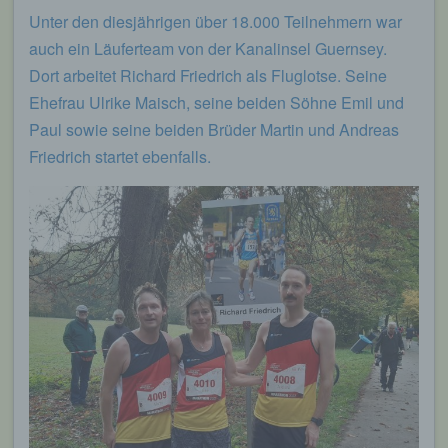
Unter den diesjährigen über 18.000 Teilnehmern war
auch ein Läuferteam von der Kanalinsel Guernsey.
Dort arbeitet Richard Friedrich als Fluglotse. Seine
Ehefrau Ulrike Maisch, seine beiden Söhne Emil und
Paul sowie seine beiden Brüder Martin und Andreas
Friedrich startet ebenfalls.