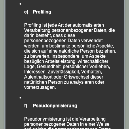
e) Profiling
Richard Friedrich holt Silber
Profiling ist jede Art der automatisierten
(KS.) Mit einer
Verarbeitung personenbezogener Daten, die
darin besteht, dass diese
engagierten Leistung
personenbezogenen Daten verwendet
holte sich
Richard
werden, um bestimmte persönliche Aspekte,
die sich auf eine natürliche Person beziehen,
Friedrich
von der
zu bewerten, insbesondere, um Aspekte
Leichtathletik
bezüglich Arbeitsleistung, wirtschaftlicher
Lage, Gesundheit, persönlicher Vorlieben,
Gemeinschaft (LG)
Interessen, Zuverlässigkeit, Verhalten,
Passau in seiner
Aufenthaltsort oder Ortswechsel dieser
natürlichen Person zu analysieren oder
Wahlheimat Guernsey
vorherzusagen.
bei der dortigen „Night
oft he 5000s“, die im
f) Pseudonymisierung
„Foot Lane Stadion“
der Hauptstadt Saint
Pseudonymisierung ist die Verarbeitung
Peter Port über die
personenbezogener Daten in einer Weise,