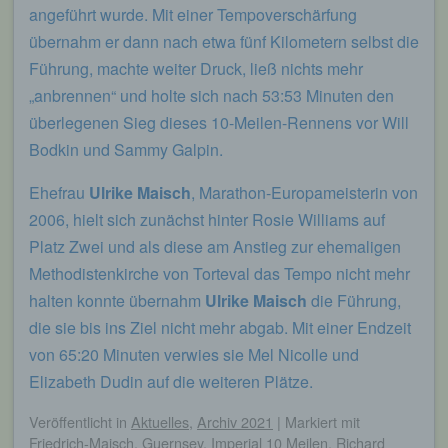
von welcher ein zugreifendes System auf unsere
angeführt wurde. Mit einer Tempoverschärfung
Internetseite gelangt (sogenannte Referrer), (4) die
übernahm er dann nach etwa fünf Kilometern selbst die
Unterwebseiten, welche über ein zugreifendes
System auf unserer Internetseite angesteuert
Führung, machte weiter Druck, ließ nichts mehr
werden, (5) das Datum und die Uhrzeit eines
„anbrennen“ und holte sich nach 53:53 Minuten den
Zugriffs auf die Internetseite, (6) eine Internet-
Protokoll-Adresse (IP-Adresse), (7) der Internet-
überlegenen Sieg dieses 10-Meilen-Rennens vor Will
Service-Provider des zugreifenden Systems und
Bodkin und Sammy Galpin.
(8) sonstige ähnliche Daten und Informationen, die
der Gefahrenabwehr im Falle von Angriffen auf
unsere informationstechnologischen Systeme
Ehefrau
Ulrike Maisch
, Marathon-Europameisterin von
dienen.
2006, hielt sich zunächst hinter Rosie Williams auf
Bei der Nutzung dieser allgemeinen Daten und
Platz Zwei und als diese am Anstieg zur ehemaligen
Informationen ziehen wird keine Rückschlüsse auf
Methodistenkirche von Torteval das Tempo nicht mehr
die betroffene Person. Diese Informationen werden
vielmehr benötigt, um (1) die Inhalte unserer
halten konnte übernahm
Ulrike Maisch
die Führung,
Internetseite korrekt auszuliefern, (2) die Inhalte
die sie bis ins Ziel nicht mehr abgab. Mit einer Endzeit
unserer Internetseite sowie die Werbung für diese
von 65:20 Minuten verwies sie Mel Nicolle und
zu optimieren, (3) die dauerhafte
Funktionsfähigkeit unserer
Elizabeth Dudin auf die weiteren Plätze.
informationstechnologischen Systeme und der
Technik unserer Internetseite zu gewährleisten
Veröffentlicht
in
Aktuelles
,
Archiv 2021
|
Markiert mit
sowie (4) um Strafverfolgungsbehörden im Falle
Friedrich-Maisch
,
Guernsey
,
Imperial 10 Meilen
,
Richard