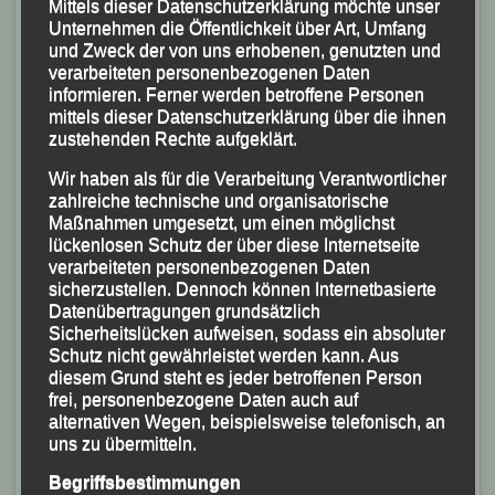
Mittels dieser Datenschutzerklärung möchte unser
Unternehmen die Öffentlichkeit über Art, Umfang
und Zweck der von uns erhobenen, genutzten und
verarbeiteten personenbezogenen Daten
informieren. Ferner werden betroffene Personen
mittels dieser Datenschutzerklärung über die ihnen
Silber für die Passauer Vereinskombination LAC/LG
zustehenden Rechte aufgeklärt.
mit (v.re.) Marco Voggenreiter,
Maximilian Spielbauer, Frank Schneider und Jonas
Wir haben als für die Verarbeitung Verantwortlicher
zahlreiche technische und organisatorische
Storch
Maßnahmen umgesetzt, um einen möglichst
lückenlosen Schutz der über diese Internetseite
Schnellster LG`ler auf der Halbmarathon-Distanz, wo
verarbeiteten personenbezogenen Daten
insgesamt 5700 Teilnehmer an den Start gingen, war
sicherzustellen. Dennoch können Internetbasierte
Datenübertragungen grundsätzlich
Stephan Deckwerth, der seine erst kürzlich bei den
Sicherheitslücken aufweisen, sodass ein absoluter
Bayerischen Meisterschaften aufgestellte persönliche
Schutz nicht gewährleistet werden kann. Aus
Bestzeit um knapp zwei Minuten auf nun 1:16:30
diesem Grund steht es jeder betroffenen Person
frei, personenbezogene Daten auch auf
Stunden steigerte und damit Rang 32 im
alternativen Wegen, beispielsweise telefonisch, an
Gesamtklassement und Platz 10 in seiner AK M 30
uns zu übermitteln.
belegte!
Begriffsbestimmungen