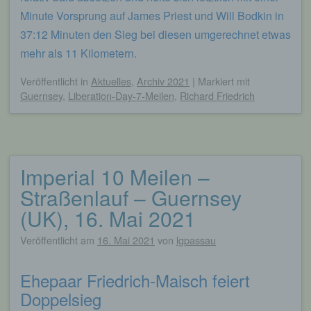
werden. Sie können die Verwendung von Cookies,
Minute Vorsprung auf James Priest und Will Bodkin in
LocalStorage und SessionStorage durch
entsprechende Einstellung in Ihrem Browser
37:12 Minuten den Sieg bei diesen umgerechnet etwas
verhindern.
mehr als 11 Kilometern.
Zahlreiche Internetseiten und Server verwenden
Veröffentlicht
in
Aktuelles
,
Archiv 2021
|
Markiert mit
Cookies. Viele Cookies enthalten eine sogenannte
Guernsey
,
Liberation-Day-7-Meilen
,
Richard Friedrich
Cookie-ID. Eine Cookie-ID ist eine eindeutige
Kennung des Cookies. Sie besteht aus einer
Zeichenfolge, durch welche Internetseiten und
Server dem konkreten Internetbrowser zugeordnet
werden können, in dem das Cookie gespeichert
wurde. Dies ermöglicht es den besuchten
Imperial 10 Meilen –
Internetseiten und Servern, den individuellen
Straßenlauf – Guernsey
Browser der betroffenen Person von anderen
Internetbrowsern, die andere Cookies enthalten,
(UK), 16. Mai 2021
zu unterscheiden. Ein bestimmter Internetbrowser
kann über die eindeutige Cookie-ID wiedererkannt
Veröffentlicht am
16. Mai 2021
von
lgpassau
und identifiziert werden.
Ehepaar Friedrich-Maisch feiert
Durch den Einsatz von Cookies kann den Nutzern
dieser Internetseite nutzerfreundlichere Services
Doppelsieg
bereitstellen, die ohne die Cookie-Setzung nicht