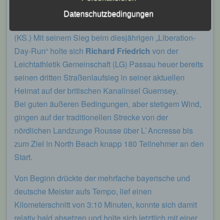
Richard Friedrich auf dem Weg zum Sieg beim
Leichtathletik Gemeinschaft Passau
Datenschutzbedingungen
diesjährigen Liberation-Day-Road-Run“.
Siegfried Kapfer
(KS.) Mit seinem Sieg beim diesjährigen „Liberation-
Göttweiger Str. 45
Day-Run“ holte sich
Richard
Friedrich
von der
94032 Passau
Leichtathletik Gemeinschaft (LG) Passau heuer bereits
seinen dritten Straßenlaufsieg in seiner aktuellen
Deutschland
Heimat auf der britischen Kanalinsel Guernsey.
E-Mail: info@lgpassau.de
Bei guten äußeren Bedingungen, aber stetigem Wind,
Cookies / SessionStorage / LocalStorage
gingen auf der traditionellen Strecke von der
nördlichen Landzunge Rousse über L`Ancresse bis
Die Internetseiten verwenden teilweise so
zum Ziel in North Beach knapp 180 Teilnehmer an den
genannte Cookies, LocalStorage und
SessionStorage. Dies dient dazu, unser Angebot
Start.
nutzerfreundlicher, effektiver und sicherer zu
machen. Local Storage und SessionStorage ist
Von Beginn drückte der mehrfache bayerische und
eine Technologie, mit welcher ihr Browser Daten
auf Ihrem Computer oder mobilen Gerät
deutsche Meister aufs Tempo, lief einen
abspeichert. Cookies sind Textdateien, welche
Kilometerschnitt von 3:10 Minuten, konnte sich damit
über einen Internetbrowser auf einem
Computersystem abgelegt und gespeichert
relativ bald absetzen und holte sich letztlich mit einer