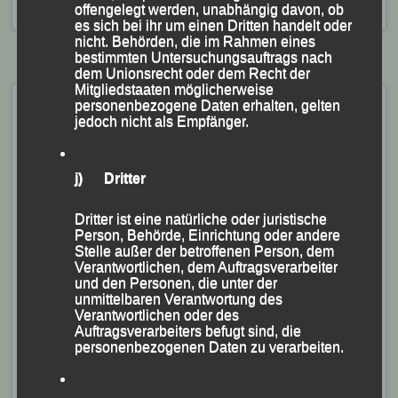
Guernsey
,
Night of the 5000s
,
Richard Friedrich
offengelegt werden, unabhängig davon, ob
es sich bei ihr um einen Dritten handelt oder
nicht. Behörden, die im Rahmen eines
bestimmten Untersuchungsauftrags nach
dem Unionsrecht oder dem Recht der
Mitgliedstaaten möglicherweise
„Liberation-Day-7-Meilen“ –
personenbezogene Daten erhalten, gelten
jedoch nicht als Empfänger.
Guernsey (UK), 22. Mai
2021
j) Dritter
Veröffentlicht am
22. Mai 2021
von
lgpassau
Dritter ist eine natürliche oder juristische
Person, Behörde, Einrichtung oder andere
Richard Friedrich gewinnt
Stelle außer der betroffenen Person, dem
Verantwortlichen, dem Auftragsverarbeiter
und den Personen, die unter der
unmittelbaren Verantwortung des
Verantwortlichen oder des
Auftragsverarbeiters befugt sind, die
personenbezogenen Daten zu verarbeiten.