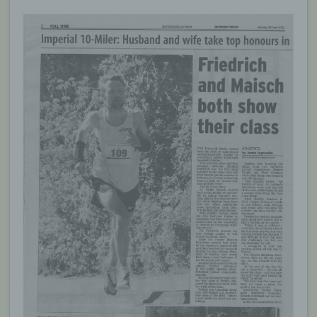
möglich wären.
Mittels eines Cookies können die Informationen
und Angebote auf unserer Internetseite im Sinne
des Benutzers optimiert werden. Cookies
ermöglichen uns, wie bereits erwähnt, die
Benutzer unserer Internetseite wiederzuerkennen.
Zweck dieser Wiedererkennung ist es, den
Nutzern die Verwendung unserer Internetseite zu
erleichtern. Der Benutzer einer Internetseite, die
Cookies verwendet, muss beispielsweise nicht bei
jedem Besuch der Internetseite erneut seine
Zugangsdaten eingeben, weil dies von der
Internetseite und dem auf dem Computersystem
des Benutzers abgelegten Cookie übernommen
wird. Ein weiteres Beispiel ist das Cookie eines
Warenkorbes im Online-Shop. Der Online-Shop
merkt sich die Artikel, die ein Kunde in den
virtuellen Warenkorb gelegt hat, über ein Cookie.
Die betroffene Person kann die Setzung von
Cookies durch unsere Internetseite jederzeit
mittels einer entsprechenden Einstellung des