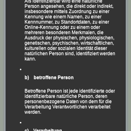
Als identifizierbar wird eine natürliche
Person angesehen, die direkt oder indirekt,
insbesondere mittels Zuordnung zu einer
Kennung wie einem Namen, zu einer
Kennnummer, zu Standortdaten, zu einer
Online-Kennung oder zu einem oder
mehreren besonderen Merkmalen, die
Ausdruck der physischen, physiologischen,
genetischen, psychischen, wirtschaftlichen,
kulturellen oder sozialen Identität dieser
natürlichen Person sind, identifiziert werden
Die Halbmarathon-Protagonisten Stephan Deckwerth
kann.
(li.)
und Jonathan Schubert
b) betroffene Person
Im „Sprintrennen“ über 10 Kilometer blieben für
Betroffene Person ist jede identifizierte oder
Stephan Fruhmann die Uhren nach 33:16 Minuten
identifizierbare natürliche Person, deren
personenbezogene Daten von dem für die
stehen, was für ihn Platz Acht der Gesamtwertung und
Verarbeitung Verantwortlichen verarbeitet
den Sieg in seiner AK M 40 bedeutete! Mit seiner
werden.
Endzeit von 38:16 Minuten holte sich Sascha Jäger
Platz Drei und somit die Bronzemedaille in seiner AK
c) Verarbeitung