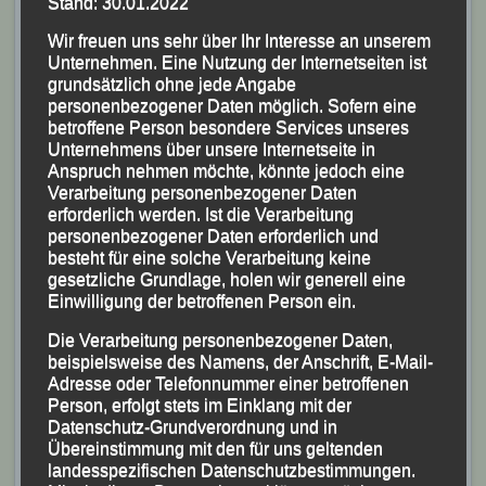
Stand: 30.01.2022
nach 2:35:29 Stunden nur dem Team vom FC
Wir freuen uns sehr über Ihr Interesse an unserem
Deutsche Post beugen. Platz Drei ging an das „Adidas
Unternehmen. Eine Nutzung der Internetseiten ist
Runners Munich-Team“.
grundsätzlich ohne jede Angabe
personenbezogener Daten möglich. Sofern eine
betroffene Person besondere Services unseres
Unternehmens über unsere Internetseite in
Anspruch nehmen möchte, könnte jedoch eine
Verarbeitung personenbezogener Daten
erforderlich werden. Ist die Verarbeitung
personenbezogener Daten erforderlich und
besteht für eine solche Verarbeitung keine
gesetzliche Grundlage, holen wir generell eine
Einwilligung der betroffenen Person ein.
Die Verarbeitung personenbezogener Daten,
beispielsweise des Namens, der Anschrift, E-Mail-
Adresse oder Telefonnummer einer betroffenen
Person, erfolgt stets im Einklang mit der
Datenschutz-Grundverordnung und in
Übereinstimmung mit den für uns geltenden
landesspezifischen Datenschutzbestimmungen.