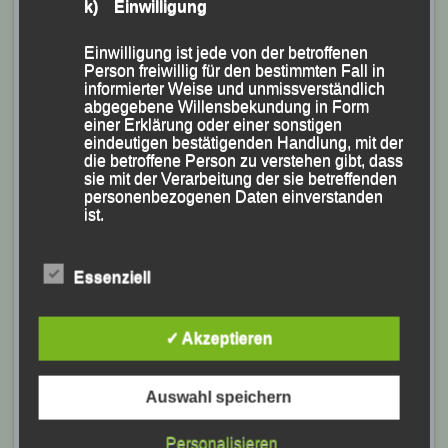
k) Einwilligung
Einwilligung ist jede von der betroffenen
Person freiwillig für den bestimmten Fall in
informierter Weise und unmissverständlich
abgegebene Willensbekundung in Form
einer Erklärung oder einer sonstigen
eindeutigen bestätigenden Handlung, mit der
die betroffene Person zu verstehen gibt, dass
sie mit der Verarbeitung der sie betreffenden
personenbezogenen Daten einverstanden
ist.
Essenziell
Name und Anschrift des für die Verarbeitung
Verantwortlichen
✓ Akzeptieren
Verantwortlicher im Sinne der Datenschutz-
Grundverordnung, sonstiger in den Mitgliedstaaten
der Europäischen Union geltenden
Auswahl speichern
Datenschutzgesetze und anderer Bestimmungen
mit datenschutzrechtlichem Charakter ist die:
Personalisieren