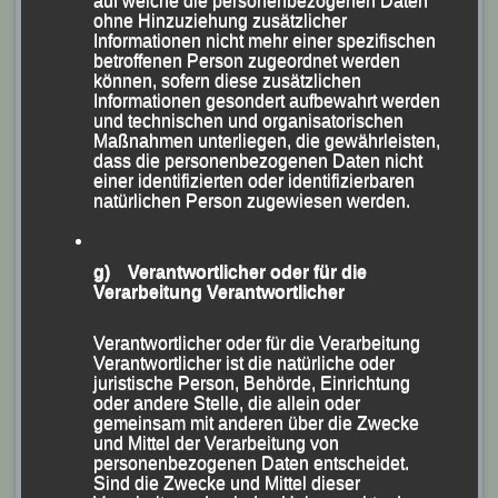
auf welche die personenbezogenen Daten
Bühne ging, die
ohne Hinzuziehung zusätzlicher
Silbermedaille über
Informationen nicht mehr einer spezifischen
betroffenen Person zugeordnet werden
5.000 m.
können, sofern diese zusätzlichen
Richard Friedrich bei der
Informationen gesondert aufbewahrt werden
Richard Friedrich
,
„Night oft he 5000s“
und technischen und organisatorischen
Maßnahmen unterliegen, die gewährleisten,
mit mehreren
dass die personenbezogenen Daten nicht
Deutschen und Bayerischen Meistertiteln und 2011
einer identifizierten oder identifizierbaren
natürlichen Person zugewiesen werden.
Sieger des München Marathons erfolgreiches
Ausdauerass der LG Passau, lebt mit seiner Ehefrau
Ulrike Maisch, der Marathon-Europameisterin von
g) Verantwortlicher oder für die
Verarbeitung Verantwortlicher
2006, und den beiden gemeinsamen Söhnen Emil und
Paul auf der britischen Kanalinsel Guernsey, wo er als
Verantwortlicher oder für die Verarbeitung
Fluglotse tätig ist.
Verantwortlicher ist die natürliche oder
juristische Person, Behörde, Einrichtung
Der 39jährige Familienvater, der zuletzt seinen dritten
oder andere Stelle, die allein oder
gemeinsam mit anderen über die Zwecke
Straßenlaufsieg in seiner Wahlheimat feiern konnte,
und Mittel der Verarbeitung von
versuchte sich heuer erstmals wieder über die 5.000m-
personenbezogenen Daten entscheidet.
Sind die Zwecke und Mittel dieser
Distanz.