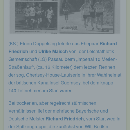
genutzten Internetbrowsers verhindern und damit
der Setzung von Cookies dauerhaft
widersprechen. Ferner können bereits gesetzte
Cookies jederzeit über einen Internetbrowser oder
andere Softwareprogramme gelöscht werden. Dies
ist in allen gängigen Internetbrowsern möglich.
Deaktiviert die betroffene Person die Setzung von
(KS.) Einen Doppelsieg feierte das Ehepaar
Richard
Cookies in dem genutzten Internetbrowser, sind
unter Umständen nicht alle Funktionen unserer
Friedrich
und
Ulrike Maisch
von der Leichtathletik
Internetseite vollumfänglich nutzbar.
Gemeinschaft (LG) Passau beim „Imperial 10 Meilen-
Erfassung von allgemeinen Daten und
Straßenlauf“, (ca. 16 Kilometer) dem letzten Rennen
Informationen
der sog. Chertsey-House-Laufserie in ihrer Wahlheimat
der britischen Kanalinsel Guernsey, bei dem knapp
Die Internetseite erfasst mit jedem Aufruf der
Internetseite durch eine betroffene Person oder ein
140 Teilnehmer am Start waren.
automatisiertes System eine Reihe von
allgemeinen Daten und Informationen. Diese
Bei trockenen, aber regelrecht stürmischen
allgemeinen Daten und Informationen werden in
Verhältnissen lief der mehrfache Bayerische und
den Logfiles des Servers gespeichert. Erfasst
werden können die (1) verwendeten Browsertypen
Deutsche Meister
Richard Friedrich
, vom Start weg in
und Versionen, (2) das vom zugreifenden System
der Spitzengruppe, die zunächst von Will Bodkin
verwendete Betriebssystem, (3) die Internetseite,