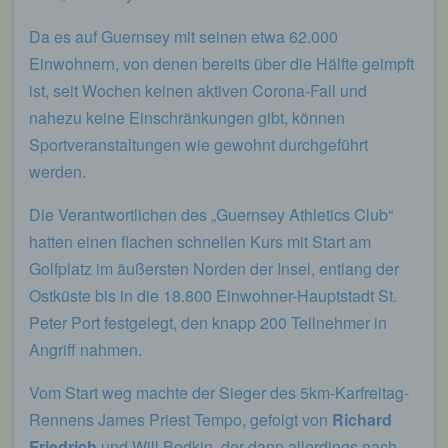
begangene Straftaten aufzuklären. Insofern ist die
Speicherung dieser Daten zur Absicherung des für
Da es auf Guernsey mit seinen etwa 62.000
die Verarbeitung Verantwortlichen erforderlich.
Einwohnern, von denen bereits über die Hälfte geimpft
Eine Weitergabe dieser Daten an Dritte erfolgt
ist, seit Wochen keinen aktiven Corona-Fall und
grundsätzlich nicht, sofern keine gesetzliche
Pflicht zur Weitergabe besteht oder die Weitergabe
nahezu keine Einschränkungen gibt, können
der Strafverfolgung dient.
Sportveranstaltungen wie gewohnt durchgeführt
Die Registrierung der betroffenen Person unter
werden.
freiwilliger Angabe personenbezogener Daten
dient dem für die Verarbeitung Verantwortlichen
Die Verantwortlichen des „Guernsey Athletics Club“
dazu, der betroffenen Person Inhalte oder
hatten einen flachen schnellen Kurs mit Start am
Leistungen anzubieten, die aufgrund der Natur der
Sache nur registrierten Benutzern angeboten
Golfplatz im äußersten Norden der Insel, entlang der
werden können. Registrierten Personen steht die
Ostküste bis in die 18.800 Einwohner-Hauptstadt St.
Möglichkeit frei, die bei der Registrierung
Peter Port festgelegt, den knapp 200 Teilnehmer in
angegebenen personenbezogenen Daten
jederzeit abzuändern oder vollständig aus dem
Angriff nahmen.
Datenbestand des für die Verarbeitung
Verantwortlichen löschen zu lassen.
Vom Start weg machte der Sieger des 5km-Karfreitag-
Rennens James Priest Tempo, gefolgt von
Richard
Der für die Verarbeitung Verantwortliche erteilt
jeder betroffenen Person jederzeit auf Anfrage
Friedrich
und Will Bodkin, der dann allerdings nach