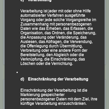
M 50. Rang Sieben in der Damenwertung und Bronze
bzw. Platz Drei in ihrer AK W 30 für Jana Vogel, die mit
Verarbeitung ist jeder mit oder ohne Hilfe
automatisierter Verfahren ausgeführte
ihren 38:17 Minuten nur denkbar knapp eine neue
Vorgang oder jede solche Vorgangsreihe im
persönliche Bestzeit verfehlte
Zusammenhang mit personenbezogenen
Daten wie das Erheben, das Erfassen, die
Veröffentlicht
in
Aktuelles
,
Archiv 2022
|
Markiert mit
Anne
Organisation, das Ordnen, die Speicherung,
die Anpassung oder Veränderung, das
Schregle
,
Christina Wimmer
,
Eva Schultz
,
Frank Schneider
,
Auslesen, das Abfragen, die Verwendung,
Generali München Marathon
,
Günther Zahn
,
Jonas Storch
,
die Offenlegung durch Übermittlung,
Kathrin Bründl
,
Lisa Fuchs
,
Maxim Fuchs
,
Richard Friedrich
,
Verbreitung oder eine andere Form der
Sascha Jäger
,
Schwager Andreas
,
Schwager Martin
,
Bereitstellung, den Abgleich oder die
Stephan Fruhmann
,
Ulrike Maisch
Verknüpfung, die Einschränkung, das
Löschen oder die Vernichtung.
d) Einschränkung der Verarbeitung
„Night of the 5000s“ –
Einschränkung der Verarbeitung ist die
Guernsey (UK), 27. Juni
Markierung gespeicherter
2021
personenbezogener Daten mit dem Ziel, ihre
künftige Verarbeitung einzuschränken.
Veröffentlicht am
27. Juni 2021
von
lgpassau