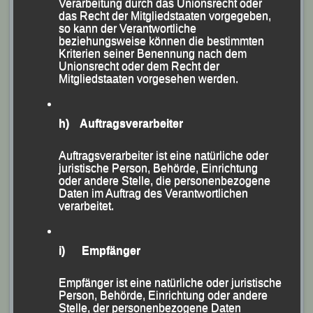
Verarbeitung durch das Unionsrecht oder
das Recht der Mitgliedstaaten vorgegeben,
80 Teilnehmer waren bei dieser „Nacht der 5.000er“ in
so kann der Verantwortliche
beziehungsweise können die bestimmten
insgesamt vier Rennen auf der blauen Bahn des „Foot
Kriterien seiner Benennung nach dem
Lane Stadion“ am Start; wobei
Richard Friedrich
im
Unionsrecht oder dem Recht der
Mitgliedstaaten vorgesehen werden.
A-Lauf an den Start ging und sich die ersten 3.000 m
ständig mit Will Bodkin in der Führungsarbeit
abwechselte und aufs Tempo drückte.
h) Auftragsverarbeiter
Auf den letzten vier Runden musste er dann jedoch
Auftragsverarbeiter ist eine natürliche oder
juristische Person, Behörde, Einrichtung
etwas abreißen lassen und lief nach 15:14,98 Minuten
oder andere Stelle, die personenbezogene
hinter Will Bodkin über die Ziellinie. Dritter dieses
Daten im Auftrag des Verantwortlichen
verarbeitet.
Rennens wurde James Priest.
Wie von
Günter Zahn
zu erfahren war, wird Richard
i) Empfänger
Friedrich vermutlich Mitte August in seiner Wahlheimat
erstmals wieder ein 10.000m-Rennen bestreiten.
Empfänger ist eine natürliche oder juristische
Person, Behörde, Einrichtung oder andere
Veröffentlicht
in
Aktuelles
,
Archiv 2021
|
Markiert mit
Stelle, der personenbezogene Daten