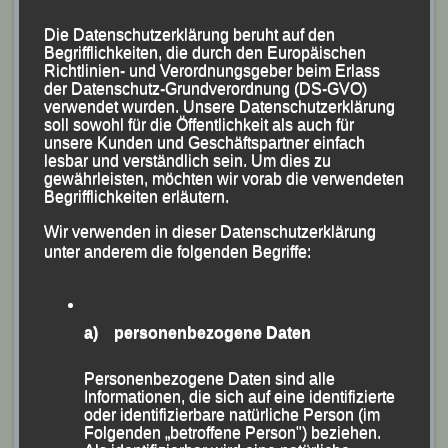
Jonathan Schubert lief 1:22:50 Stunden, verpasste
seine persönliche Bestzeit nur denkbar knapp und
Die Datenschutzerklärung beruht auf den
Begrifflichkeiten, die durch den Europäischen
rangiert in der Männer-Hauptklasse auf Rang 26.
Richtlinien- und Verordnungsgeber beim Erlass
Mit ihrer Endzeit von 1:53:14 Stunden platzierte sich
der Datenschutz-Grundverordnung (DS-GVO)
verwendet wurden. Unsere Datenschutzerklärung
Mia Kirstein als 54. ihrer AK W 30.
soll sowohl für die Öffentlichkeit als auch für
unsere Kunden und Geschäftspartner einfach
lesbar und verständlich sein. Um dies zu
gewährleisten, möchten wir vorab die verwendeten
Begrifflichkeiten erläutern.
Wir verwenden in dieser Datenschutzerklärung
unter anderem die folgenden Begriffe:
a) personenbezogene Daten
Personenbezogene Daten sind alle
Informationen, die sich auf eine identifizierte
oder identifizierbare natürliche Person (im
Folgenden „betroffene Person") beziehen.