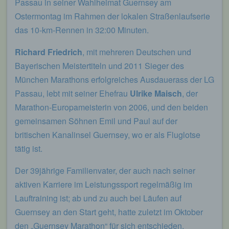
Passau in seiner Wahlheimat Guernsey am
Eingabemaske, die für die Registrierung
verwendet wird. Die von der betroffenen Person
Ostermontag im Rahmen der lokalen Straßenlaufserie
eingegebenen personenbezogenen Daten werden
das 10-km-Rennen in 32:00 Minuten.
ausschließlich für die interne Verwendung bei dem
für die Verarbeitung Verantwortlichen und für
eigene Zwecke erhoben und gespeichert. Der für
Richard Friedrich
, mit mehreren Deutschen und
die Verarbeitung Verantwortliche kann die
Bayerischen Meistertiteln und 2011 Sieger des
Weitergabe an einen oder mehrere
Auftragsverarbeiter, beispielsweise einen
München Marathons erfolgreiches Ausdauerass der LG
Paketdienstleister, veranlassen, der die
Passau, lebt mit seiner Ehefrau
Ulrike Maisch
, der
personenbezogenen Daten ebenfalls
ausschließlich für eine interne Verwendung, die
Marathon-Europameisterin von 2006, und den beiden
dem für die Verarbeitung Verantwortlichen
gemeinsamen Söhnen Emil und Paul auf der
zuzurechnen ist, nutzt.
britischen Kanalinsel Guernsey, wo er als Fluglotse
Durch eine Registrierung auf der Internetseite des
tätig ist.
für die Verarbeitung Verantwortlichen wird ferner
die vom Internet-Service-Provider (ISP) der
Der 39jährige Familienvater, der auch nach seiner
betroffenen Person vergebene IP-Adresse, das
Datum sowie die Uhrzeit der Registrierung
aktiven Karriere im Leistungssport regelmäßig im
gespeichert. Die Speicherung dieser Daten erfolgt
Lauftraining ist; ab und zu auch bei Läufen auf
vor dem Hintergrund, dass nur so der Missbrauch
Guernsey an den Start geht, hatte zuletzt im Oktober
unserer Dienste verhindert werden kann, und
diese Daten im Bedarfsfall ermöglichen,
den „Guernsey Marathon“ für sich entschieden.