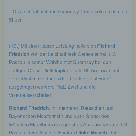
sogenannten Blogposts niederschreiben können.
Die Blogposts können in der Regel von Dritten
-LG-Athlet holt bei den Guernsey-Crossmeisterschaften
kommentiert werden.
Silber-
Hinterlässt eine betroffene Person einen
Kommentar in dem auf dieser Internetseite
veröffentlichten Blog, werden neben den von der
betroffenen Person hinterlassenen Kommentaren
(KS.) Mit einer klasse Leistung holte sich
Richard
auch Angaben zum Zeitpunkt der
Friedrich
von der Leichtathletik Gemeinschaft (LG)
Kommentareingabe sowie zu dem von der
Passau in seiner Wahlheimat Guernsey bei den
betroffenen Person gewählten Nutzernamen
(Pseudonym) gespeichert und veröffentlicht.
dortigen Cross-Titelkämpfen die in St. Andrew`s auf
Ferner wird die vom Internet-Service-Provider
dem privaten Geländes der „Les Norgiost Farm“
(ISP) der betroffenen Person vergebene IP-
ausgetragen wurden, Platz Zwei und die
Adresse mitprotokolliert. Diese Speicherung der
IP-Adresse erfolgt aus Sicherheitsgründen und für
Vizemeisterschaften.
den Fall, dass die betroffene Person durch einen
abgegebenen Kommentar die Rechte Dritter
Richard Friedrich
, mit mehreren Deutschen und
verletzt oder rechtswidrige Inhalte postet. Die
Bayerischen Meistertiteln und 2011 Sieger des
Speicherung dieser personenbezogenen Daten
erfolgt daher im eigenen Interesse des für die
München Marathons erfolgreiches Ausdauerass der LG
Verarbeitung Verantwortlichen, damit sich dieser
Passau, der mit seiner Ehefrau
Ulrike Maisch
, der
im Falle einer Rechtsverletzung gegebenenfalls