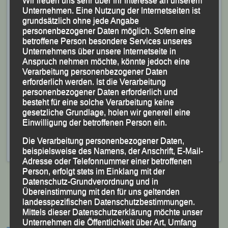
nichts unversucht zu attackieren und musste sich nach
Unternehmen. Eine Nutzung der Internetseiten ist
38:33 Minuten nur dem favorisierten Titelträger
grundsätzlich ohne jede Angabe
von 2018 James Priest beugen.
personenbezogener Daten möglich. Sofern eine
betroffene Person besondere Services unseres
Wie von LG-Trainer
Günter Zahn
zu erfahren war,
Unternehmens über unsere Internetseite in
Anspruch nehmen möchte, könnte jedoch eine
plant
Richard Friedrich
aktuell noch drei bis vier
Verarbeitung personenbezogener Daten
Vorbereitungswettkämpfe sowohl im Cross als auch
erforderlich werden. Ist die Verarbeitung
personenbezogener Daten erforderlich und
auf der Straße um dann Ende März seinen nächsten
besteht für eine solche Verarbeitung keine
Marathon zu bestreiten.
gesetzliche Grundlage, holen wir generell eine
Einwilligung der betroffenen Person ein.
Veröffentlicht
in
Aktuelles
,
Archiv 2020
|
Markiert mit
Crossmeisterschaft
,
Guernsey (UK)
,
Günter Zahn
,
Richard
Die Verarbeitung personenbezogener Daten,
Friedrich
beispielsweise des Namens, der Anschrift, E-Mail-
Adresse oder Telefonnummer einer betroffenen
Person, erfolgt stets im Einklang mit der
Datenschutz-Grundverordnung und in
Übereinstimmung mit den für uns geltenden
landesspezifischen Datenschutzbestimmungen.
Beitragsnavigation
Mittels dieser Datenschutzerklärung möchte unser
Unternehmen die Öffentlichkeit über Art, Umfang