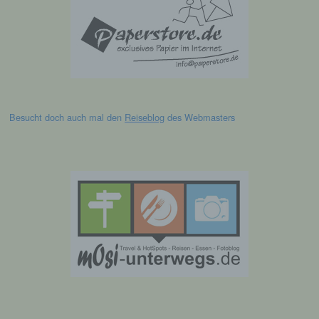
betroffenen Person zugeordnet werden
können, sofern diese zusätzlichen
Informationen gesondert aufbewahrt werden
und technischen und organisatorischen
Maßnahmen unterliegen, die gewährleisten,
dass die personenbezogenen Daten nicht
einer identifizierten oder identifizierbaren
natürlichen Person zugewiesen werden.
Besucht doch auch mal den
Reiseblog
des Webmasters
g) Verantwortlicher oder für die
Verarbeitung Verantwortlicher
Verantwortlicher oder für die Verarbeitung
Verantwortlicher ist die natürliche oder
juristische Person, Behörde, Einrichtung
oder andere Stelle, die allein oder
gemeinsam mit anderen über die Zwecke
und Mittel der Verarbeitung von
personenbezogenen Daten entscheidet.
Sind die Zwecke und Mittel dieser
Verarbeitung durch das Unionsrecht oder
das Recht der Mitgliedstaaten vorgegeben,