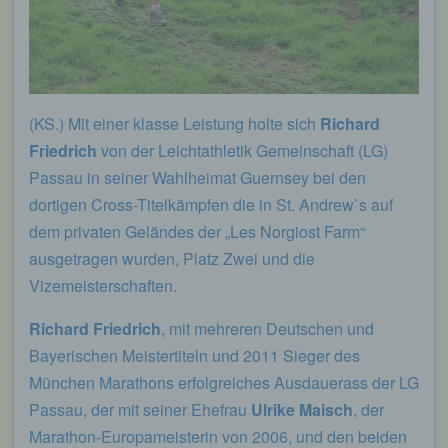
(KS.) Mit einer klasse Leistung holte sich
Richard
Friedrich
von der Leichtathletik Gemeinschaft (LG)
Passau in seiner Wahlheimat Guernsey bei den
dortigen Cross-Titelkämpfen die in St. Andrew`s auf
dem privaten Geländes der „Les Norgiost Farm“
ausgetragen wurden, Platz Zwei und die
Vizemeisterschaften.
Richard Friedrich
, mit mehreren Deutschen und
Bayerischen Meistertiteln und 2011 Sieger des
München Marathons erfolgreiches Ausdauerass der LG
Passau, der mit seiner Ehefrau
Ulrike Maisch
, der
Marathon-Europameisterin von 2006, und den beiden