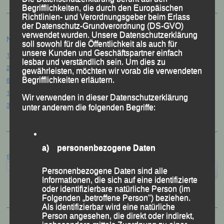
Begrifflichkeiten, die durch den Europäischen
Richtlinien- und Verordnungsgeber beim Erlass
der Datenschutz-Grundverordnung (DS-GVO)
verwendet wurden. Unsere Datenschutzerklärung
Neueste Beiträge
soll sowohl für die Öffentlichkeit als auch für
unsere Kunden und Geschäftspartner einfach
15. Pörndorfer Sommernachtslauf – Pörndorf, 01.08.2026
lesbar und verständlich sein. Um dies zu
20. Goldener Steig-Lauf – Stozec/Tusset, 01.08.2026
gewährleisten, möchten wir vorab die verwendeten
61. Bergsportfest – Ortenburg, 26.07.2026
Begrifflichkeiten erläutern.
12. Loser Berglauf – Altaussee/Österreich, 25.07.2026
Wir verwenden in dieser Datenschutzerklärung
32. Sommerbiathlon – Passau, 18.07.2026
unter anderem die folgenden Begriffe:
a) personenbezogene Daten
Suchen
Personenbezogene Daten sind alle
Informationen, die sich auf eine identifizierte
oder identifizierbare natürliche Person (im
Folgenden „betroffene Person") beziehen.
Als identifizierbar wird eine natürliche
Person angesehen, die direkt oder indirekt,