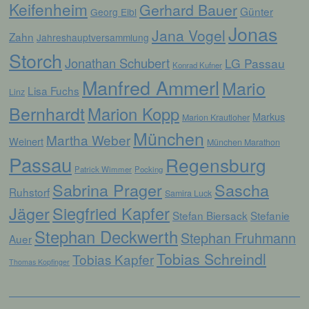
Keifenheim
Verarbeitung ist jeder mit oder ohne Hilfe
Gerhard Bauer
Günter
Georg Eibl
automatisierter Verfahren ausgeführte
Jonas
Vorgang oder jede solche Vorgangsreihe im
Jana Vogel
Zahn
Jahreshauptversammlung
Zusammenhang mit personenbezogenen
Storch
Daten wie das Erheben, das Erfassen, die
Jonathan Schubert
LG Passau
Konrad Kufner
Organisation, das Ordnen, die Speicherung,
die Anpassung oder Veränderung, das
Manfred Ammerl
Mario
Lisa Fuchs
Linz
Auslesen, das Abfragen, die Verwendung,
die Offenlegung durch Übermittlung,
Bernhardt
Marion Kopp
Markus
Verbreitung oder eine andere Form der
Marion Krautloher
Bereitstellung, den Abgleich oder die
München
Martha Weber
Weinert
Verknüpfung, die Einschränkung, das
München Marathon
Löschen oder die Vernichtung.
Passau
Regensburg
Patrick Wimmer
Pocking
Sabrina Prager
Sascha
Ruhstorf
Samira Luck
d) Einschränkung der Verarbeitung
Jäger
Siegfried Kapfer
Stefan Biersack
Stefanie
Einschränkung der Verarbeitung ist die
Stephan Deckwerth
Stephan Fruhmann
Auer
Markierung gespeicherter
Tobias Schreindl
personenbezogener Daten mit dem Ziel, ihre
Tobias Kapfer
Thomas Kopfinger
künftige Verarbeitung einzuschränken.