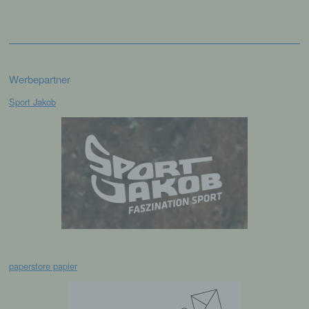
e) Profiling
Profiling ist jede Art der automatisierten
Verarbeitung personenbezogener Daten, die
darin besteht, dass diese
personenbezogenen Daten verwendet
Werbepartner
werden, um bestimmte persönliche Aspekte,
die sich auf eine natürliche Person beziehen,
Sport Jakob
zu bewerten, insbesondere, um Aspekte
bezüglich Arbeitsleistung, wirtschaftlicher
Lage, Gesundheit, persönlicher Vorlieben,
Interessen, Zuverlässigkeit, Verhalten,
Aufenthaltsort oder Ortswechsel dieser
natürlichen Person zu analysieren oder
vorherzusagen.
f) Pseudonymisierung
Pseudonymisierung ist die Verarbeitung
paperstore papier
personenbezogener Daten in einer Weise,
auf welche die personenbezogenen Daten
ohne Hinzuziehung zusätzlicher
Informationen nicht mehr einer spezifischen