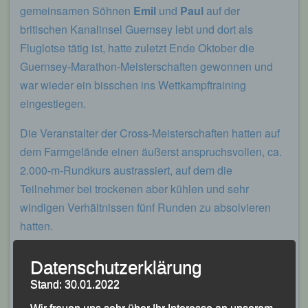
gemeinsamen Söhnen
Emil
und
Paul
auf der
britischen Kanalinsel Guernsey lebt und dort als
Fluglotse tätig ist, hatte zuletzt Ende Oktober die
Guernsey-Marathon-Meisterschaften gewonnen und
war wieder ein bisschen ins Wettkampftraining
eingestiegen.
Die Veranstalter der Cross-Meisterschaften hatten auf
dem Farmgelände einen äußerst anspruchsvollen, ca.
2.000-m-Rundkurs austrassiert, auf dem die
Teilnehmer bei trockenen aber kühlen und sehr
windigen Verhältnissen fünf Runden zu absolvieren
hatten.
Von Beginn an versuchte
Richard Friedrich
, dem
Datenschutzerklärung
aktuell trainingsbedingt noch die entsprechende
Stand: 30.01.2022
Kraftausdauer fehlt, im Spitzenfeld mitzulaufen, ließ
Wir freuen uns sehr über Ihr Interesse an unserem