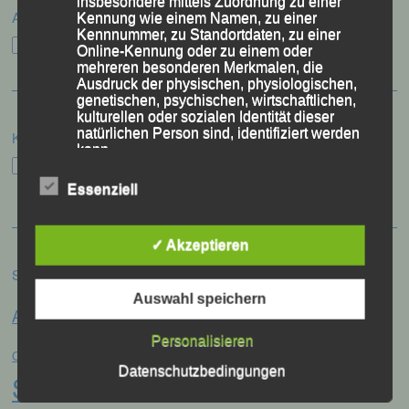
insbesondere mittels Zuordnung zu einer
Archiv
Kennung wie einem Namen, zu einer
Kennnummer, zu Standortdaten, zu einer
Archiv
Online-Kennung oder zu einem oder
mehreren besonderen Merkmalen, die
Ausdruck der physischen, physiologischen,
genetischen, psychischen, wirtschaftlichen,
kulturellen oder sozialen Identität dieser
natürlichen Person sind, identifiziert werden
Kategorien
kann.
Kategorien
Essenziell
b) betroffene Person
✓ Akzeptieren
Betroffene Person ist jede identifizierte oder
identifizierbare natürliche Person, deren
Schlagwörter
personenbezogene Daten von dem für die
Verarbeitung Verantwortlichen verarbeitet
Auswahl speichern
Anna Drexler
Alex Sellner
werden.
Arnstorf
Anne Schregle
Eva
Personalisieren
Christina Wimmer
DJK Domlauf
Centa Hollweck
Datenschutzbedingungen
c) Verarbeitung
Schultz
Frank Schneider
Franz