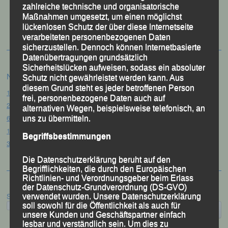
zahlreiche technische und organisatorische
50 Jahre LG Passau
Maßnahmen umgesetzt, um einen möglichst
Festzschrift
lückenlosen Schutz der über diese Internetseite
verarbeiteten personenbezogenen Daten
sicherzustellen. Dennoch können Internetbasierte
Datenübertragungen grundsätzlich
Sicherheitslücken aufweisen, sodass ein absoluter
Neueste Beiträge
Schutz nicht gewährleistet werden kann. Aus
diesem Grund steht es jeder betroffenen Person
15. Pörndorfer Sommernachtslauf – Pörndorf, 01.08.2026
frei, personenbezogene Daten auch auf
20. Goldener Steig-Lauf – Stozec/Tusset, 01.08.2026
alternativen Wegen, beispielsweise telefonisch, an
61. Bergsportfest – Ortenburg, 26.07.2026
uns zu übermitteln.
12. Loser Berglauf – Altaussee/Österreich, 25.07.2026
Begriffsbestimmungen
32. Sommerbiathlon – Passau, 18.07.2026
Die Datenschutzerklärung beruht auf den
Begrifflichkeiten, die durch den Europäischen
Richtlinien- und Verordnungsgeber beim Erlass
der Datenschutz-Grundverordnung (DS-GVO)
Suchen
verwendet wurden. Unsere Datenschutzerklärung
soll sowohl für die Öffentlichkeit als auch für
unsere Kunden und Geschäftspartner einfach
lesbar und verständlich sein. Um dies zu