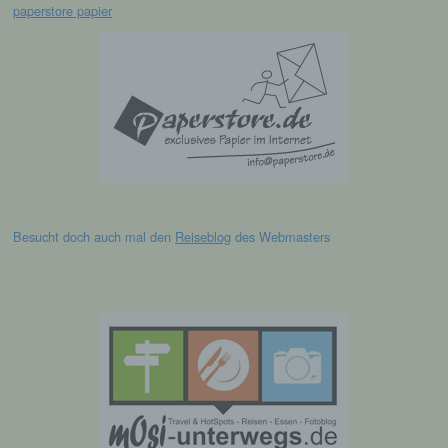
die sich auf eine natürliche Person beziehen,
paperstore papier
zu bewerten, insbesondere, um Aspekte
bezüglich Arbeitsleistung, wirtschaftlicher
Lage, Gesundheit, persönlicher Vorlieben,
Interessen, Zuverlässigkeit, Verhalten,
Aufenthaltsort oder Ortswechsel dieser
natürlichen Person zu analysieren oder
vorherzusagen.
f) Pseudonymisierung
Besucht doch auch mal den
Reiseblog
des Webmasters
Pseudonymisierung ist die Verarbeitung
personenbezogener Daten in einer Weise,
auf welche die personenbezogenen Daten
ohne Hinzuziehung zusätzlicher
Informationen nicht mehr einer spezifischen
betroffenen Person zugeordnet werden
können, sofern diese zusätzlichen
Informationen gesondert aufbewahrt werden
und technischen und organisatorischen
Maßnahmen unterliegen, die gewährleisten,
dass die personenbezogenen Daten nicht
einer identifizierten oder identifizierbaren