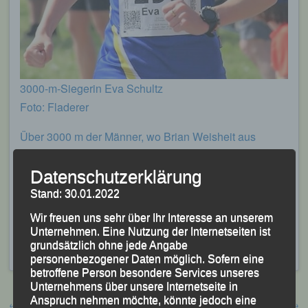
3000-m-Siegerin Eva Schultz
Foto: Fladerer
Über 3000 m der Männer, wo Brian Weisheit aus
Erlangen (Franconia Athletics) nicht zu schlagen war,
verfehlte LG-Vereinskamerad Frank Schneider seine
Datenschutzerklärung
persönliche Bestzeit nur knapp und wurde mit 8:58,49
Stand: 30.01.2022
Minuten 15. der Gesamtwertung.
Wir freuen uns sehr über Ihr Interesse an unserem
Unternehmen. Eine Nutzung der Internetseiten ist
Veröffentlicht
in
Aktuelles
,
Archiv 2026
|
Markiert mit
Eva
grundsätzlich ohne jede Angabe
Schultz
,
Regensburg
,
Sparkassen - Gala
personenbezogener Daten möglich. Sofern eine
betroffene Person besondere Services unseres
Unternehmens über unsere Internetseite in
Beitragsnavigation
Anspruch nehmen möchte, könnte jedoch eine
←
Einladung zum Sommerfest
Erfolgreiches LG-Wochenende
→