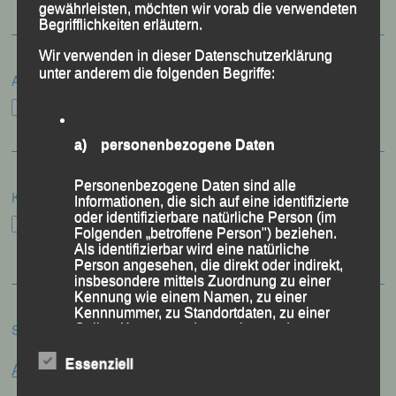
gewährleisten, möchten wir vorab die verwendeten
Begrifflichkeiten erläutern.
Wir verwenden in dieser Datenschutzerklärung
unter anderem die folgenden Begriffe:
Archiv
Archiv
a) personenbezogene Daten
Personenbezogene Daten sind alle
Kategorien
Informationen, die sich auf eine identifizierte
oder identifizierbare natürliche Person (im
Kategorien
Folgenden „betroffene Person") beziehen.
Als identifizierbar wird eine natürliche
Person angesehen, die direkt oder indirekt,
insbesondere mittels Zuordnung zu einer
Kennung wie einem Namen, zu einer
Kennnummer, zu Standortdaten, zu einer
Schlagwörter
Online-Kennung oder zu einem oder
mehreren besonderen Merkmalen, die
Anna Drexler
Ausdruck der physischen, physiologischen,
Essenziell
Alex Sellner
Arnstorf
Anne Schregle
genetischen, psychischen, wirtschaftlichen,
kulturellen oder sozialen Identität dieser