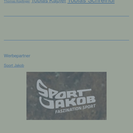
Auslesen, das Abfragen, die Verwendung,
Thomas Kopfinger
die Offenlegung durch Übermittlung,
Verbreitung oder eine andere Form der
Bereitstellung, den Abgleich oder die
Verknüpfung, die Einschränkung, das
Löschen oder die Vernichtung.
d) Einschränkung der Verarbeitung
Werbepartner
Einschränkung der Verarbeitung ist die
Sport Jakob
Markierung gespeicherter
personenbezogener Daten mit dem Ziel, ihre
künftige Verarbeitung einzuschränken.
e) Profiling
Profiling ist jede Art der automatisierten
Verarbeitung personenbezogener Daten, die
darin besteht, dass diese
personenbezogenen Daten verwendet
werden, um bestimmte persönliche Aspekte,