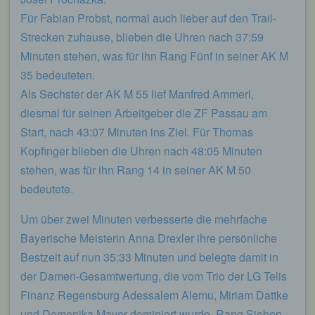
Auskunft darüber, welche personenbezogenen
Für Fabian Probst, normal auch lieber auf den Trail-
Daten über die betroffene Person gespeichert sind.
Strecken zuhause, blieben die Uhren nach 37:59
Ferner berichtigt oder löscht der für die
Verarbeitung Verantwortliche personenbezogene
Minuten stehen, was für ihn Rang Fünf in seiner AK M
Daten auf Wunsch oder Hinweis der betroffenen
35 bedeuteten.
Person, soweit dem keine gesetzlichen
Als Sechster der AK M 55 lief Manfred Ammerl,
Aufbewahrungspflichten entgegenstehen. Die
Gesamtheit der Mitarbeiter des für die Verarbeitung
diesmal für seinen Arbeitgeber die ZF Passau am
Verantwortlichen stehen der betroffenen Person in
Start, nach 43:07 Minuten ins Ziel. Für Thomas
diesem Zusammenhang als Ansprechpartner zur
Kopfinger blieben die Uhren nach 48:05 Minuten
Verfügung.
stehen, was für ihn Rang 14 in seiner AK M 50
Kontaktmöglichkeit über die Internetseite
bedeutete.
Die Internetseite enthält aufgrund von gesetzlichen
Um über zwei Minuten verbesserte die mehrfache
Vorschriften Angaben, die eine schnelle
elektronische Kontaktaufnahme zu unserem
Bayerische Meisterin Anna Drexler ihre persönliche
Unternehmen sowie eine unmittelbare
Bestzeit auf nun 35:33 Minuten und belegte damit in
Kommunikation mit uns ermöglichen, was
ebenfalls eine allgemeine Adresse der
der Damen-Gesamtwertung, die vom Trio der LG Telis
sogenannten elektronischen Post (E-Mail-
Finanz Regensburg Adessalem Alemu, Miriam Dattke
Adresse) umfasst. Sofern eine betroffene Person
per E-Mail oder über ein Kontaktformular den
und Domenika Mayer dominiert wurde, Rang Sieben