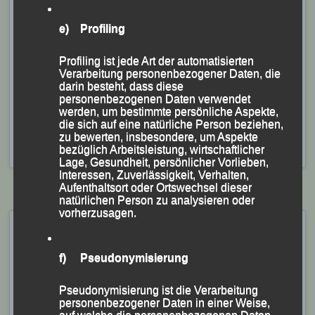
e) Profiling
Profiling ist jede Art der automatisierten
Verarbeitung personenbezogener Daten, die
darin besteht, dass diese
Veröffentlicht
in
Aktuelles
,
Archiv 2025
|
Markiert mit
Anneli
personenbezogenen Daten verwendet
Brell
,
Christina Wimmer
,
DJK Domlauf
,
Frank Schneider
,
werden, um bestimmte persönliche Aspekte,
Franz Keifenheim
,
Georg Eibl
,
Gerhard Bauer
,
Ingrid Kölbl
,
die sich auf eine natürliche Person beziehen,
Jan Worring
,
Jonathan Schubert
,
Lea Wenninger
,
Linda
zu bewerten, insbesondere, um Aspekte
Meier
,
Passau
,
Stefanie Auer
,
Tobias Schreindl
bezüglich Arbeitsleistung, wirtschaftlicher
Lage, Gesundheit, persönlicher Vorlieben,
Interessen, Zuverlässigkeit, Verhalten,
Aufenthaltsort oder Ortswechsel dieser
natürlichen Person zu analysieren oder
vorherzusagen.
40. Rieder Stadtlauf –
Ried,Ried im Innkreis,
f) Pseudonymisierung
31.08.2024
Pseudonymisierung ist die Verarbeitung
Veröffentlicht am
31. August 2024
von
lgpassau
personenbezogener Daten in einer Weise,