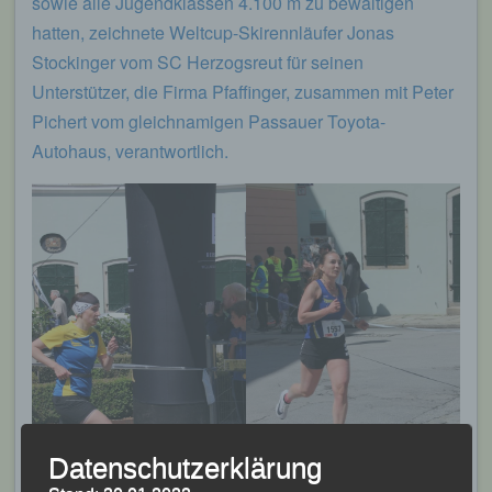
sowie alle Jugendklassen 4.100 m zu bewältigen
hatten, zeichnete Weltcup-Skirennläufer Jonas
Stockinger vom SC Herzogsreut für seinen
Unterstützer, die Firma Pfaffinger, zusammen mit Peter
Pichert vom gleichnamigen Passauer Toyota-
Autohaus, verantwortlich.
Datenschutzerklärung