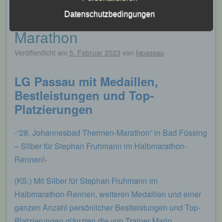
05.02.2023 – 28.
Leichtathletik Gemeinschaft Passau
Datenschutzbedingungen
Johannesbad Thermen-
Siegfried Kapfer
Marathon
Göttweiger Str. 45
Veröffentlicht am
5. Februar 2023
von
lgpassau
94032 Passau
LG Passau mit Medaillen,
Deutschland
Bestleistungen und Top-
E-Mail: info@lgpassau.de
Platzierungen
Cookies / SessionStorage / LocalStorage
-“28. Johannesbad Thermen-Marathon” in Bad Füssing
Die Internetseiten verwenden teilweise so
– Silber für Stephan Fruhmann im Halbmarathon-
genannte Cookies, LocalStorage und
SessionStorage. Dies dient dazu, unser Angebot
Rennen!-
nutzerfreundlicher, effektiver und sicherer zu
machen. Local Storage und SessionStorage ist
(KS.) Mit Silber für Stephan Fruhmann im
eine Technologie, mit welcher ihr Browser Daten
auf Ihrem Computer oder mobilen Gerät
Halbmarathon-Rennen, weiteren Medaillen und einer
abspeichert. Cookies sind Textdateien, welche
ganzen Anzahl persönlicher Bestleistungen und Top-
über einen Internetbrowser auf einem
Computersystem abgelegt und gespeichert
Platzierungen glänzten die von Trainer Mario