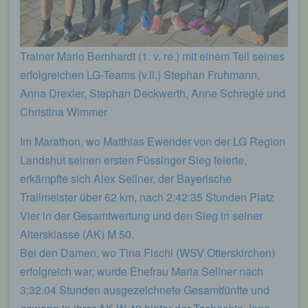
möglich wären.
Mittels eines Cookies können die Informationen
und Angebote auf unserer Internetseite im Sinne
Trainer Mario Bernhardt (1. v. re.) mit einem Teil seines
des Benutzers optimiert werden. Cookies
ermöglichen uns, wie bereits erwähnt, die
erfolgreichen LG-Teams (v.li.) Stephan Fruhmann,
Benutzer unserer Internetseite wiederzuerkennen.
Anna Drexler, Stephan Deckwerth, Anne Schregle und
Zweck dieser Wiedererkennung ist es, den
Christina Wimmer
Nutzern die Verwendung unserer Internetseite zu
erleichtern. Der Benutzer einer Internetseite, die
Im Marathon, wo Matthias Ewender von der LG Region
Cookies verwendet, muss beispielsweise nicht bei
jedem Besuch der Internetseite erneut seine
Landshut seinen ersten Füssinger Sieg feierte,
Zugangsdaten eingeben, weil dies von der
erkämpfte sich Alex Sellner, der Bayerische
Internetseite und dem auf dem Computersystem
des Benutzers abgelegten Cookie übernommen
Trailmeister über 62 km, nach 2:42:35 Stunden Platz
wird. Ein weiteres Beispiel ist das Cookie eines
Vier in der Gesamtwertung und den Sieg in seiner
Warenkorbes im Online-Shop. Der Online-Shop
Altersklasse (AK) M 50.
merkt sich die Artikel, die ein Kunde in den
virtuellen Warenkorb gelegt hat, über ein Cookie.
Bei den Damen, wo Tina Fischl (WSV Otterskirchen)
erfolgreich war, wurde Ehefrau Maria Sellner nach
Die betroffene Person kann die Setzung von
3:32.04 Stunden ausgezeichnete Gesamtfünfte und
Cookies durch unsere Internetseite jederzeit
mittels einer entsprechenden Einstellung des