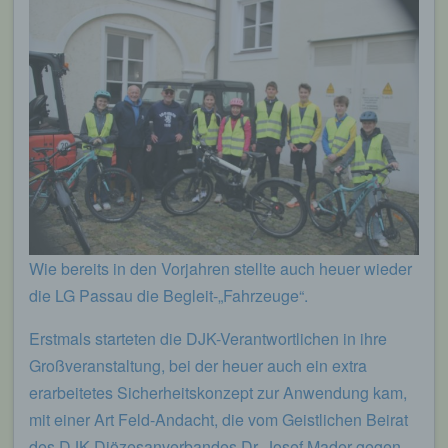
Wie bereits in den Vorjahren stellte auch heuer wieder
die LG Passau die Begleit-„Fahrzeuge“.
Erstmals starteten die DJK-Verantwortlichen in ihre
Großveranstaltung, bei der heuer auch ein extra
erarbeitetes Sicherheitskonzept zur Anwendung kam,
mit einer Art Feld-Andacht, die vom Geistlichen Beirat
des DJK-Diözesanverbandes Dr. Josef Mader gegen