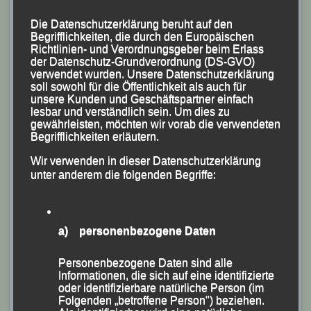
Als schnellste Frau des Tages kam die mehrfache
Die Datenschutzerklärung beruht auf den
Bayerische Meisterin Linda Meier (LAV Stadtwerke
Begrifflichkeiten, die durch den Europäischen
Richtlinien- und Verordnungsgeber beim Erlass
Tübingen/Pfaffinger Bau SE) ins Ziel; gefolgt von Lea
der Datenschutz-Grundverordnung (DS-GVO)
Wenninger (SWC Regensburg) und Annelie Brell.
verwendet wurden. Unsere Datenschutzerklärung
soll sowohl für die Öffentlichkeit als auch für
unsere Kunden und Geschäftspartner einfach
Schnellster Jugendlicher waren der 19jährige
lesbar und verständlich sein. Um dies zu
Bayerische U20-800m-Hallenmeister Jonas Storch (LG
gewährleisten, möchten wir vorab die verwendeten
Begrifflichkeiten erläutern.
Passau), gefolgt von Florian Döringer und Timo
Dengler (beide Pfaffinger Bau SE).
Wir verwenden in dieser Datenschutzerklärung
unter anderem die folgenden Begriffe:
Der Sieg bei den Mädchen ging an die 14jährige
Oberösterreicherin Leonie Weißenböck (Sportunion
IGLA long life), gefolgt von ihrer Vereinskameradin
a) personenbezogene Daten
Leonie Puchenberger und Tamara Garhammer
Personenbezogene Daten sind alle
(Pfaffinger Bau SE).
Informationen, die sich auf eine identifizierte
oder identifizierbare natürliche Person (im
In der sog. Schulwertung war auch 2025 wieder die
Folgenden „betroffene Person") beziehen.