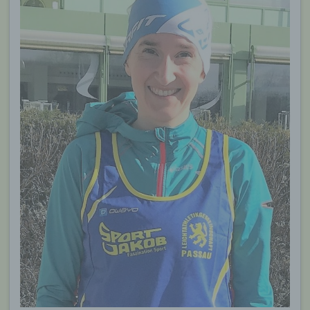
Eingabemaske, die für die Registrierung
verwendet wird. Die von der betroffenen Person
eingegebenen personenbezogenen Daten werden
ausschließlich für die interne Verwendung bei dem
für die Verarbeitung Verantwortlichen und für
eigene Zwecke erhoben und gespeichert. Der für
die Verarbeitung Verantwortliche kann die
Weitergabe an einen oder mehrere
Auftragsverarbeiter, beispielsweise einen
Paketdienstleister, veranlassen, der die
personenbezogenen Daten ebenfalls
ausschließlich für eine interne Verwendung, die
dem für die Verarbeitung Verantwortlichen
zuzurechnen ist, nutzt.
Durch eine Registrierung auf der Internetseite des
für die Verarbeitung Verantwortlichen wird ferner
die vom Internet-Service-Provider (ISP) der
betroffenen Person vergebene IP-Adresse, das
Datum sowie die Uhrzeit der Registrierung
gespeichert. Die Speicherung dieser Daten erfolgt
vor dem Hintergrund, dass nur so der Missbrauch
unserer Dienste verhindert werden kann, und
diese Daten im Bedarfsfall ermöglichen,