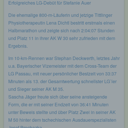
Erfolgreiches LG-Debüt für Stefanie Auer
begangene Straftaten aufzuklären. Insofern ist die
Speicherung dieser Daten zur Absicherung des für
die Verarbeitung Verantwortlichen erforderlich.
Die ehemalige 800-m-Läuferin und jetzige Tittlinger
Eine Weitergabe dieser Daten an Dritte erfolgt
Physiotherapeutin Lena Dichtl bestritt erstmals einen
grundsätzlich nicht, sofern keine gesetzliche
Halbmarathon und zeigte sich nach 2:04:07 Stunden
Pflicht zur Weitergabe besteht oder die Weitergabe
der Strafverfolgung dient.
und Platz 11 in ihrer AK W 30 sehr zufrieden mit dem
Ergebnis.
Die Registrierung der betroffenen Person unter
freiwilliger Angabe personenbezogener Daten
Im 10-km-Rennen war Stephan Deckwerth, letztes Jahr
dient dem für die Verarbeitung Verantwortlichen
dazu, der betroffenen Person Inhalte oder
u.a. Bayerischer Vizemeister mit dem Cross-Team der
Leistungen anzubieten, die aufgrund der Natur der
LG Passau, mit neuer persönlicher Bestzeit von 33:37
Sache nur registrierten Benutzern angeboten
Minuten als 13. der Gesamtwertung schnellster LG`ler
werden können. Registrierten Personen steht die
Möglichkeit frei, die bei der Registrierung
und Sieger seiner AK M 35.
angegebenen personenbezogenen Daten
Sascha Jäger freute sich über seine ansteigende
jederzeit abzuändern oder vollständig aus dem
Form, die er mit seiner Endzeit von 36:41 Minuten
Datenbestand des für die Verarbeitung
Verantwortlichen löschen zu lassen.
unter Beweis stellte und über Platz Zwei in seiner AK
M 50 hinter dem tschechischen Ausdauerspezialisten
Der für die Verarbeitung Verantwortliche erteilt
jeder betroffenen Person jederzeit auf Anfrage
Josef Prochazka.