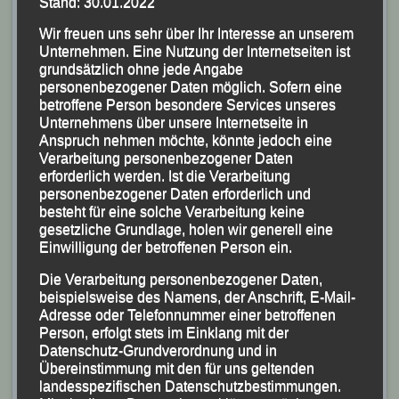
Stand: 30.01.2022
Wir freuen uns sehr über Ihr Interesse an unserem
Platz 2 in der Klasse W 35 belegte Stefanie Auer (li)
Unternehmen. Eine Nutzung der Internetseiten ist
gefolgt von Christina Wimmer
grundsätzlich ohne jede Angabe
personenbezogener Daten möglich. Sofern eine
Den Hauptlauf, bei dem sich nahezu 900 Sportlerinnen
betroffene Person besondere Services unseres
und Sportler auf die 7400m-Distanz durch die
Unternehmens über unsere Internetseite in
Anspruch nehmen möchte, könnte jedoch eine
Passauer Innenstadt machten, und den
Verarbeitung personenbezogener Daten
anschließenden Inklusionslauf, bei dem 1300 m ohne
erforderlich werden. Ist die Verarbeitung
Zeitwertung zu absolvieren waren, startete dann
personenbezogener Daten erforderlich und
besteht für eine solche Verarbeitung keine
Bürgermeister Andreas Rother.
gesetzliche Grundlage, holen wir generell eine
Einwilligung der betroffenen Person ein.
Schnellster des Hauptlaufes war der ehemalige
deutsche Marathonmeister und mehrfache Bayerische
Die Verarbeitung personenbezogener Daten,
beispielsweise des Namens, der Anschrift, E-Mail-
Meister Tobias Schreindl (LG Passau) vor dem
Adresse oder Telefonnummer einer betroffenen
letztjährigen Sieger Jan-Frederic Worring (Notare
Person, erfolgt stets im Einklang mit der
Datenschutz-Grundverordnung und in
Paulöhrl-Worring) und Frank Schneider (ebenfalls LG
Übereinstimmung mit den für uns geltenden
Passau).
landesspezifischen Datenschutzbestimmungen.