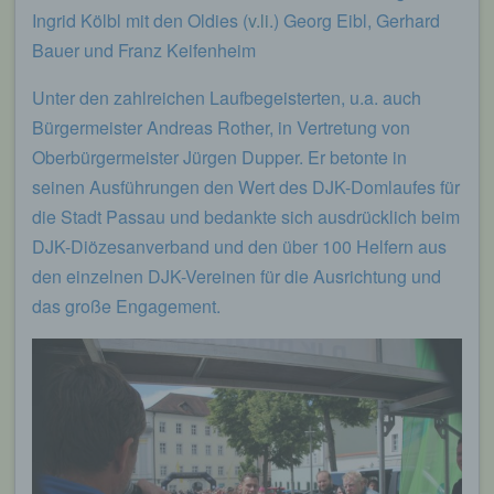
Ingrid Kölbl mit den Oldies (
v.li
.) Georg Eibl, Gerhard
Bauer und Franz Keifenheim
Unter den zahlreichen Laufbegeisterten, u.a. auch
Bürgermeister Andreas Rother, in Vertretung von
Oberbürgermeister Jürgen Dupper. Er betonte in
seinen Ausführungen den Wert des DJK-Domlaufes für
die Stadt Passau und bedankte sich ausdrücklich beim
DJK-Diözesanverband und den über 100 Helfern aus
den einzelnen DJK-Vereinen für die Ausrichtung und
das große Engagement.