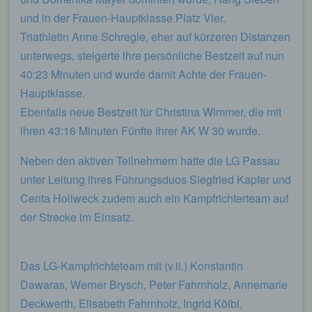
Kontakt mit dem für die Verarbeitung
und in der Frauen-Hauptklasse Platz Vier.
Verantwortlichen aufnimmt, werden die von der
betroffenen Person übermittelten
Triathletin Anne Schregle, eher auf kürzeren Distanzen
personenbezogenen Daten automatisch
unterwegs, steigerte ihre persönliche Bestzeit auf nun
gespeichert. Solche auf freiwilliger Basis von einer
betroffenen Person an den für die Verarbeitung
40:23 Minuten und wurde damit Achte der Frauen-
Verantwortlichen übermittelten
Hauptklasse.
personenbezogenen Daten werden für Zwecke der
Bearbeitung oder der Kontaktaufnahme zur
Ebenfalls neue Bestzeit für Christina Wimmer, die mit
betroffenen Person gespeichert. Es erfolgt keine
ihren 43:16 Minuten Fünfte ihrer AK W 30 wurde.
Weitergabe dieser personenbezogenen Daten an
Dritte.
Neben den aktiven Teilnehmern hatte die LG Passau
Kommentarfunktion im Blog auf der
Internetseite
unter Leitung ihres Führungsduos Siegfried Kapfer und
Centa Hollweck zudem auch ein Kampfrichterteam auf
Wir bieten den Nutzern auf einem Blog, der sich
der Strecke im Einsatz.
auf der Internetseite des für die Verarbeitung
Verantwortlichen befindet, die Möglichkeit,
individuelle Kommentare zu einzelnen Blog-
Beiträgen zu hinterlassen. Ein Blog ist ein auf
Das LG-Kampfrichteteam mit (v.li.) Konstantin
einer Internetseite geführtes, in der Regel öffentlich
Dawaras, Werner Brysch, Peter Fahrnholz, Annemarie
einsehbares Portal, in welchem eine oder mehrere
Personen, die Blogger oder Web-Blogger genannt
Deckwerth, Elisabeth Fahrnholz, Ingrid Kölbl,
werden, Artikel posten oder Gedanken in