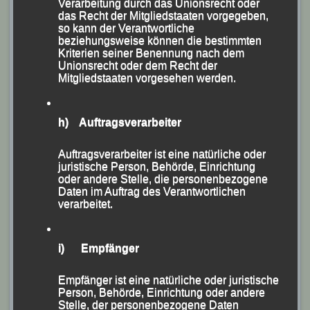
Verarbeitung durch das Unionsrecht oder
das Recht der Mitgliedstaaten vorgegeben,
so kann der Verantwortliche
beziehungsweise können die bestimmten
Kriterien seiner Benennung nach dem
Unionsrecht oder dem Recht der
Mitgliedstaaten vorgesehen werden.
Die erfolgreichen Passauer Ausdauerathleten (v.li.)
Stephan Deckwerth, Jonathan Schubert, Marion Kopp,
h) Auftragsverarbeiter
Ingrid Kölbl, Sascha Jäger, Frank Schneider, Lea
Auftragsverarbeiter ist eine natürliche oder
Wenninger und Maximilian Spielbauer
juristische Person, Behörde, Einrichtung
oder andere Stelle, die personenbezogene
Die ausrichtende LAG-Genböck-Haus-Ried hatte
Daten im Auftrag des Verantwortlichen
analog der Vorjahre wieder eine 2.500-m-Runde, mit
verarbeitet.
Start und Ziel jeweils am Rieder Shopping-Center
Weberzeile, austrassiert, auf der Strecken zwischen
i) Empfänger
120 und 7200 m zu bewältigen waren.
Empfänger ist eine natürliche oder juristische
Im Hauptlauf über 7200 m, der vom Österreicher Simon
Person, Behörde, Einrichtung oder andere
Stelle, der personenbezogene Daten
Kugler (Team Löffler) gewonnen wurde, erkämpfte sich