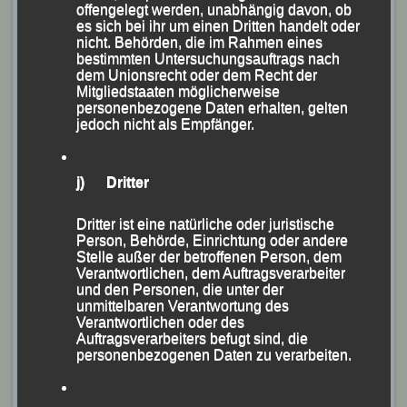
offengelegt werden, unabhängig davon, ob
Jonathan Schubert (LG Passau) nach 23:52,7 Minuten
es sich bei ihr um einen Dritten handelt oder
nicht. Behörden, die im Rahmen eines
Platz Zwei in der Gesamtwertung und den Sieg in der
bestimmten Untersuchungsauftrags nach
Männerklasse Allgemein. Hinter dem drittplatzierten
dem Unionsrecht oder dem Recht der
Mitgliedstaaten möglicherweise
Peter Mayr (CLR Sauwald Schwarzmüller) lief Stephan
personenbezogene Daten erhalten, gelten
Deckwerth (LG Passau) nach 24:34,4 Minuten als
jedoch nicht als Empfänger.
Vierter des Gesamtklassements und Dritter seiner
Altersklasse (AK) M 30 über die Ziellinie. Schnellster
j) Dritter
50jähriger war Sascha Jäger (LG Passau), der nach
26:23,4 Minuten als Gesamtneunter ins Ziel kam.
Dritter ist eine natürliche oder juristische
Person, Behörde, Einrichtung oder andere
Bei den Damen, wo die ehemalige Passauerin Linda
Stelle außer der betroffenen Person, dem
Meier (LAV Stadtwerke Tübingen) erfolgreich war, kam
Verantwortlichen, dem Auftragsverarbeiter
und den Personen, die unter der
Ingrid Kölbl (LG Passau) bei ihrem ersten Wettkampf
unmittelbaren Verantwortung des
nach längerer Verletzungspause nach 31:28,2 Minuten
Verantwortlichen oder des
Auftragsverarbeiters befugt sind, die
als Vierte ins Ziel und sicherte sich in ihrer AK W 50
personenbezogenen Daten zu verarbeiten.
den Sieg. Vereinskameradin Marion Kopp, die mit ihrer
Endzeit von 31:52,5 Minuten Rang Sechs der