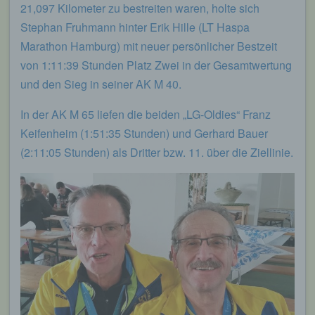
von welcher ein zugreifendes System auf unsere
21,097 Kilometer zu bestreiten waren, holte sich
Internetseite gelangt (sogenannte Referrer), (4) die
Stephan Fruhmann hinter Erik Hille (LT Haspa
Unterwebseiten, welche über ein zugreifendes
System auf unserer Internetseite angesteuert
Marathon Hamburg) mit neuer persönlicher Bestzeit
werden, (5) das Datum und die Uhrzeit eines
von 1:11:39 Stunden Platz Zwei in der Gesamtwertung
Zugriffs auf die Internetseite, (6) eine Internet-
Protokoll-Adresse (IP-Adresse), (7) der Internet-
und den Sieg in seiner AK M 40.
Service-Provider des zugreifenden Systems und
(8) sonstige ähnliche Daten und Informationen, die
In der AK M 65 liefen die beiden „LG-Oldies“ Franz
der Gefahrenabwehr im Falle von Angriffen auf
unsere informationstechnologischen Systeme
Keifenheim (1:51:35 Stunden) und Gerhard Bauer
dienen.
(2:11:05 Stunden) als Dritter bzw. 11. über die Ziellinie.
Bei der Nutzung dieser allgemeinen Daten und
Informationen ziehen wird keine Rückschlüsse auf
die betroffene Person. Diese Informationen werden
vielmehr benötigt, um (1) die Inhalte unserer
Internetseite korrekt auszuliefern, (2) die Inhalte
unserer Internetseite sowie die Werbung für diese
zu optimieren, (3) die dauerhafte
Funktionsfähigkeit unserer
informationstechnologischen Systeme und der
Technik unserer Internetseite zu gewährleisten
sowie (4) um Strafverfolgungsbehörden im Falle