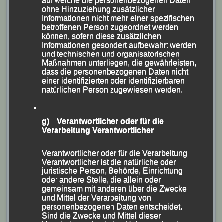
auf welche die personenbezogenen Daten
ohne Hinzuziehung zusätzlicher
Passauer überzeugen beim „40.
Informationen nicht mehr einer spezifischen
Rieder Stadtlauf“
betroffenen Person zugeordnet werden
können, sofern diese zusätzlichen
Informationen gesondert aufbewahrt werden
-Fünfmal Gold und einmal Bronze-
und technischen und organisatorischen
Maßnahmen unterliegen, die gewährleisten,
(KS.) Mit klasse Leistungen und sechs Medaillen
dass die personenbezogenen Daten nicht
überzeugte das achtköpfige Team der Leichtathletik
einer identifizierten oder identifizierbaren
natürlichen Person zugewiesen werden.
Gemeinschaft (LG) Passau und des LAC Passau bei
der 40. Ausgabe des „Weberzeile Stadtlaufes“, der bei
hochsommerlichen Verhältnissen in Ried im Innkreis
g) Verantwortlicher oder für die
Verarbeitung Verantwortlicher
über die Bühne ging und bei dem über 600 Teilnehmer
aus dem In- und Ausland am Start waren.
Verantwortlicher oder für die Verarbeitung
Verantwortlicher ist die natürliche oder
juristische Person, Behörde, Einrichtung
oder andere Stelle, die allein oder
gemeinsam mit anderen über die Zwecke
und Mittel der Verarbeitung von
personenbezogenen Daten entscheidet.
Sind die Zwecke und Mittel dieser