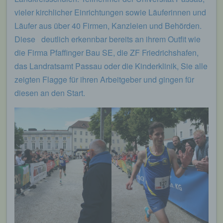
vieler kirchlicher Einrichtungen sowie Läuferinnen und
Läufer aus über 40 Firmen, Kanzleien und Behörden.
Diese deutlich erkennbar bereits an ihrem Outfit wie
die Firma Pfaffinger Bau SE, die ZF Friedrichshafen,
das Landratsamt Passau oder die Kinderklinik, Sie alle
zeigten Flagge für ihren Arbeitgeber und gingen für
diesen an den Start.