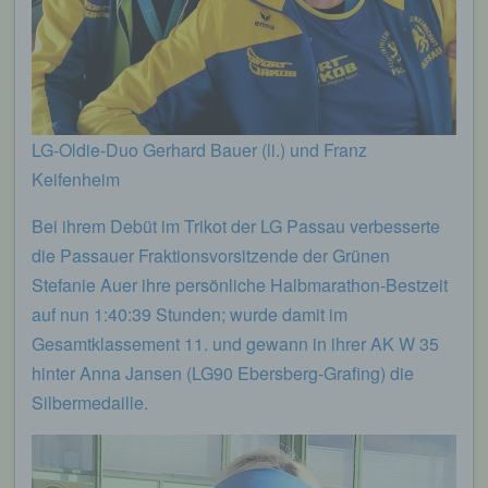
eines Cyberangriffes die zur Strafverfolgung
notwendigen Informationen bereitzustellen. Diese
anonym erhobenen Daten und Informationen
werden durch uns daher einerseits statistisch und
ferner mit dem Ziel ausgewertet, den Datenschutz
und die Datensicherheit in unserem Unternehmen
zu erhöhen, um letztlich ein optimales
LG-Oldie-Duo Gerhard Bauer (li.) und Franz
Schutzniveau für die von uns verarbeiteten
Keifenheim
personenbezogenen Daten sicherzustellen. Die
anonymen Daten der Server-Logfiles werden
Bei ihrem Debüt im Trikot der LG Passau verbesserte
getrennt von allen durch eine betroffene Person
angegebenen personenbezogenen Daten
die Passauer Fraktionsvorsitzende der Grünen
gespeichert.
Stefanie Auer ihre persönliche Halbmarathon-Bestzeit
Registrierung auf unserer Internetseite
auf nun 1:40:39 Stunden; wurde damit im
Gesamtklassement 11. und gewann in ihrer AK W 35
Die betroffene Person hat die Möglichkeit, sich auf
hinter Anna Jansen (LG90 Ebersberg-Grafing) die
der Internetseite des für die Verarbeitung
Silbermedaille.
Verantwortlichen unter Angabe von
personenbezogenen Daten zu registrieren.
Welche personenbezogenen Daten dabei an den
für die Verarbeitung Verantwortlichen übermittelt
werden, ergibt sich aus der jeweiligen