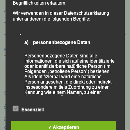
Begrifflichkeiten erläutern.
Archiv
Wir verwenden in dieser Datenschutzerklärung
unter anderem die folgenden Begriffe:
Archiv
a) personenbezogene Daten
Kategorien
Personenbezogene Daten sind alle
Kategorien
Informationen, die sich auf eine identifizierte
oder identifizierbare natürliche Person (im
Folgenden „betroffene Person") beziehen.
Als identifizierbar wird eine natürliche
Person angesehen, die direkt oder indirekt,
insbesondere mittels Zuordnung zu einer
Kennung wie einem Namen, zu einer
Schlagwörter
Kennnummer, zu Standortdaten, zu einer
Anna Drexler
Online-Kennung oder zu einem oder
Alex Sellner
Arnstorf
Anne Schregle
mehreren besonderen Merkmalen, die
Essenziell
Ausdruck der physischen, physiologischen,
Eva
Christina Wimmer
DJK Domlauf
genetischen, psychischen, wirtschaftlichen,
Centa Hollweck
kulturellen oder sozialen Identität dieser
Schultz
Frank Schneider
✓ Akzeptieren
Franz
natürlichen Person sind, identifiziert werden