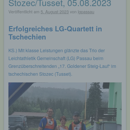
Stozec/Tusset, 05.08.2023
Veröffentlicht am
5. August 2023
von
lgpassau
Erfolgreiches LG-Quartett in
Tschechien
KS.) Mit klasse Leistungen glänzte das Trio der
Leichtathletik Gemeinschaft (LG) Passau beim
Grenzüberschreitenden „17. Goldener Steig-Lauf“ im
tschechischen Stozec (Tusset).