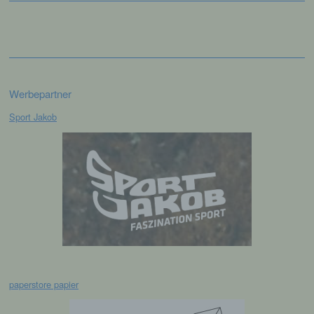
die Offenlegung durch Übermittlung,
Verbreitung oder eine andere Form der
Bereitstellung, den Abgleich oder die
Verknüpfung, die Einschränkung, das
Löschen oder die Vernichtung.
Werbepartner
d) Einschränkung der Verarbeitung
Sport Jakob
Einschränkung der Verarbeitung ist die
Markierung gespeicherter
personenbezogener Daten mit dem Ziel, ihre
künftige Verarbeitung einzuschränken.
e) Profiling
Profiling ist jede Art der automatisierten
Verarbeitung personenbezogener Daten, die
darin besteht, dass diese
personenbezogenen Daten verwendet
paperstore papier
werden, um bestimmte persönliche Aspekte,
die sich auf eine natürliche Person beziehen,