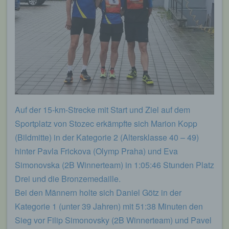
Auf der 15-km-Strecke mit Start und Ziel auf dem
Sportplatz von Stozec erkämpfte sich Marion Kopp
(Bildmitte) in der Kategorie 2 (Altersklasse 40 – 49)
hinter Pavla Frickova (Olymp Praha) und Eva
Simonovska (2B Winnerteam) in 1:05:46 Stunden Platz
Drei und die Bronzemedaille.
Bei den Männern holte sich Daniel Götz in der
Kategorie 1 (unter 39 Jahren) mit 51:38 Minuten den
Sieg vor Filip Simonovsky (2B Winnerteam) und Pavel