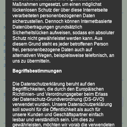
Maßnahmen umgesetzt, um einen möglichst
lückenlosen Schutz der über diese Internetseite
verarbeiteten personenbezogenen Daten
sicherzustellen. Dennoch können Internetbasierte
Datenübertragungen grundsätzlich
Neueste Beiträge
Sicherheitslücken aufweisen, sodass ein absoluter
15. Pörndorfer Sommernachtslauf – Pörndorf, 01.08.2026
Schutz nicht gewährleistet werden kann. Aus
20. Goldener Steig-Lauf – Stozec/Tusset, 01.08.2026
diesem Grund steht es jeder betroffenen Person
frei, personenbezogene Daten auch auf
61. Bergsportfest – Ortenburg, 26.07.2026
alternativen Wegen, beispielsweise telefonisch, an
12. Loser Berglauf – Altaussee/Österreich, 25.07.2026
uns zu übermitteln.
32. Sommerbiathlon – Passau, 18.07.2026
Begriffsbestimmungen
Die Datenschutzerklärung beruht auf den
Begrifflichkeiten, die durch den Europäischen
Richtlinien- und Verordnungsgeber beim Erlass
Suchen
der Datenschutz-Grundverordnung (DS-GVO)
verwendet wurden. Unsere Datenschutzerklärung
soll sowohl für die Öffentlichkeit als auch für
unsere Kunden und Geschäftspartner einfach
lesbar und verständlich sein. Um dies zu
gewährleisten, möchten wir vorab die verwendeten