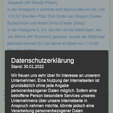
Stepanik (AK Skoda Pilsen).
In der Kategorie 2 sicherte sich Marcus Maurer (re.) mit
1:01:57 Stunden Platz Drei hinter Jan Gregor (Ceske
Budejovice) und Adam Divis (Ceske Zleby).
In der Kategorie 3, d.h. bei den 50 bis 59jährigen, wo
Jan Blaha (AK Kromeriz) gewann, wurde der 55jährige
Manfred Ammerl (li.) mit seiner Endzeit von 1:13:46
Stunden Achter.
Datenschutzerklärung
Veröffentlicht
in
Aktuelles
,
Archiv 2023
|
Markiert mit
Daniel
Götz
,
Goldener Steig-Lauf
,
Manfred Ammerl
,
Marcus Maurer
,
Stand: 30.01.2022
Marion Kopp
,
Stozec
,
Tusset
Wir freuen uns sehr über Ihr Interesse an unserem
Unternehmen. Eine Nutzung der Internetseiten ist
Beitragsnavigation
grundsätzlich ohne jede Angabe
←
„17. Internationalen Josko-
Ergebnisse-Brotjacklriegel-Laufen-
personenbezogener Daten möglich. Sofern eine
Laufmeeting“, „35. Neustädter
2023
→
betroffene Person besondere Services unseres
Läufermeeting“
Unternehmens über unsere Internetseite in
Anspruch nehmen möchte, könnte jedoch eine
Verarbeitung personenbezogener Daten