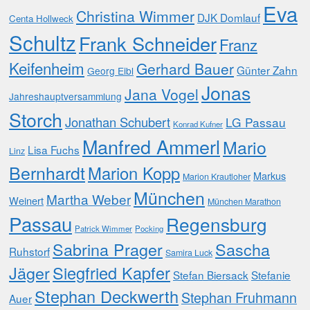
Eva
Christina Wimmer
DJK Domlauf
Centa Hollweck
Schultz
Frank Schneider
Franz
Keifenheim
Gerhard Bauer
Günter Zahn
Georg Eibl
Jonas
Jana Vogel
Jahreshauptversammlung
Storch
Jonathan Schubert
LG Passau
Konrad Kufner
Manfred Ammerl
Mario
Lisa Fuchs
Linz
Bernhardt
Marion Kopp
Markus
Marion Krautloher
München
Martha Weber
Weinert
München Marathon
Passau
Regensburg
Patrick Wimmer
Pocking
Sabrina Prager
Sascha
Ruhstorf
Samira Luck
Jäger
Siegfried Kapfer
Stefan Biersack
Stefanie
Stephan Deckwerth
Stephan Fruhmann
Auer