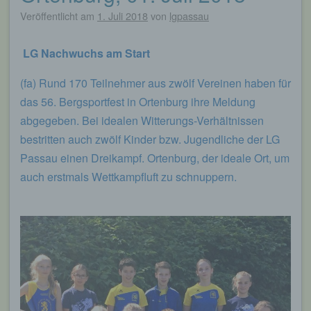
Veröffentlicht am
1. Juli 2018
von
lgpassau
LG Nachwuchs am Start
(fa) Rund 170 Teilnehmer aus zwölf Vereinen haben für
das 56. Bergsportfest in Ortenburg ihre Meldung
abgegeben. Bei idealen Witterungs-Verhältnissen
bestritten auch zwölf Kinder bzw. Jugendliche der LG
Passau einen Dreikampf. Ortenburg, der ideale Ort, um
auch erstmals Wettkampfluft zu schnuppern.