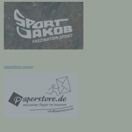
Verarbeitung personenbezogener Daten, die
darin besteht, dass diese
personenbezogenen Daten verwendet
werden, um bestimmte persönliche Aspekte,
die sich auf eine natürliche Person beziehen,
zu bewerten, insbesondere, um Aspekte
bezüglich Arbeitsleistung, wirtschaftlicher
Lage, Gesundheit, persönlicher Vorlieben,
Interessen, Zuverlässigkeit, Verhalten,
Aufenthaltsort oder Ortswechsel dieser
natürlichen Person zu analysieren oder
vorherzusagen.
paperstore papier
f) Pseudonymisierung
Pseudonymisierung ist die Verarbeitung
personenbezogener Daten in einer Weise,
auf welche die personenbezogenen Daten
ohne Hinzuziehung zusätzlicher
Informationen nicht mehr einer spezifischen
betroffenen Person zugeordnet werden
können, sofern diese zusätzlichen
Informationen gesondert aufbewahrt werden