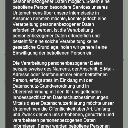
personenbezogener Daten möglich. Sofern eine
Lisa Kramer (14,09; 3,73; 7,03;) 1217 Pkt.
betroffene Person besondere Services unseres
Unternehmens über unsere Internetseite in
Emma Giefing (15,94; 3,16; 4,86;) 905 Pkt.
Anspruch nehmen möchte, könnte jedoch eine
Verarbeitung personenbezogener Daten
Veröffentlicht
in
Aktuelles
,
Archiv 2018
|
Markiert mit
erforderlich werden. Ist die Verarbeitung
Bergsportfest
,
Ortenburg
personenbezogener Daten erforderlich und
besteht für eine solche Verarbeitung keine
gesetzliche Grundlage, holen wir generell eine
Beitragsnavigation
Einwilligung der betroffenen Person ein.
←
Parklauf Osterhofen, 30. Juni 2018
Stadtlauf Fürstenfeldbruck, 01. Juli
2018
→
Die Verarbeitung personenbezogener Daten,
beispielsweise des Namens, der Anschrift, E-Mail-
Adresse oder Telefonnummer einer betroffenen
Person, erfolgt stets im Einklang mit der
Termine:
Datenschutz-Grundverordnung und in
Übereinstimmung mit den für uns geltenden
landesspezifischen Datenschutzbestimmungen.
Mittels dieser Datenschutzerklärung möchte unser
Unternehmen die Öffentlichkeit über Art, Umfang
und Zweck der von uns erhobenen, genutzten und
verarbeiteten personenbezogenen Daten
informieren. Ferner werden betroffene Personen