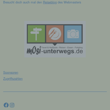
Besucht doch auch mal den
Reiseblog
des Webmasters
und technischen und organisatorischen
Maßnahmen unterliegen, die gewährleisten,
dass die personenbezogenen Daten nicht
einer identifizierten oder identifizierbaren
natürlichen Person zugewiesen werden.
g) Verantwortlicher oder für die
Verarbeitung Verantwortlicher
Verantwortlicher oder für die Verarbeitung
Verantwortlicher ist die natürliche oder
juristische Person, Behörde, Einrichtung
oder andere Stelle, die allein oder
gemeinsam mit anderen über die Zwecke
Sponsoren
und Mittel der Verarbeitung von
Zugriffszahlen
personenbezogenen Daten entscheidet.
Sind die Zwecke und Mittel dieser
Verarbeitung durch das Unionsrecht oder
das Recht der Mitgliedstaaten vorgegeben,
so kann der Verantwortliche
Facebook
Instagram
beziehungsweise können die bestimmten
Kriterien seiner Benennung nach dem