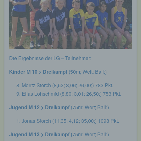
Die Ergebnisse der LG – Teilnehmer:
Kinder M 10 > Dreikampf
(50m; Weit; Ball;)
Moritz Storch (8,52; 3,06; 26,00;) 783 Pkt.
Elias Lohschmid (8,80; 3,01; 26,50;) 753 Pkt.
Jugend M 12 > Dreikampf
(75m; Weit; Ball;)
Jonas Storch (11,35; 4,12; 35,00;) 1098 Pkt.
Jugend M 13 > Dreikampf (
75m; Weit; Ball;)