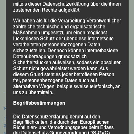
mittels dieser Datenschutzerklärung über die ihnen
zustehenden Rechte aufgeklärt.
Wir haben als für die Verarbeitung Verantwortlicher
zahlreiche technische und organisatorische
Maßnahmen umgesetzt, um einen möglichst
lückenlosen Schutz der über diese Internetseite
verarbeiteten personenbezogenen Daten
sicherzustellen. Dennoch können Internetbasierte
Datenübertragungen grundsätzlich
Sicherheitslücken aufweisen, sodass ein absoluter
50 Jahre LG Passau
Schutz nicht gewährleistet werden kann. Aus
Festzschrift
diesem Grund steht es jeder betroffenen Person
frei, personenbezogene Daten auch auf
alternativen Wegen, beispielsweise telefonisch, an
uns zu übermitteln.
Begriffsbestimmungen
Neueste Beiträge
Die Datenschutzerklärung beruht auf den
15. Pörndorfer Sommernachtslauf – Pörndorf, 01.08.2026
Begrifflichkeiten, die durch den Europäischen
20. Goldener Steig-Lauf – Stozec/Tusset, 01.08.2026
Richtlinien- und Verordnungsgeber beim Erlass
61. Bergsportfest – Ortenburg, 26.07.2026
der Datenschutz-Grundverordnung (DS-GVO)