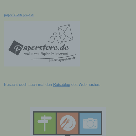
Verantwortlicher oder für die Verarbeitung
Verantwortlicher ist die natürliche oder
paperstore papier
juristische Person, Behörde, Einrichtung
oder andere Stelle, die allein oder
gemeinsam mit anderen über die Zwecke
und Mittel der Verarbeitung von
personenbezogenen Daten entscheidet.
Sind die Zwecke und Mittel dieser
Verarbeitung durch das Unionsrecht oder
das Recht der Mitgliedstaaten vorgegeben,
so kann der Verantwortliche
beziehungsweise können die bestimmten
Kriterien seiner Benennung nach dem
Unionsrecht oder dem Recht der
Mitgliedstaaten vorgesehen werden.
Besucht doch auch mal den
Reiseblog
des Webmasters
h) Auftragsverarbeiter
Auftragsverarbeiter ist eine natürliche oder
juristische Person, Behörde, Einrichtung
oder andere Stelle, die personenbezogene
Daten im Auftrag des Verantwortlichen