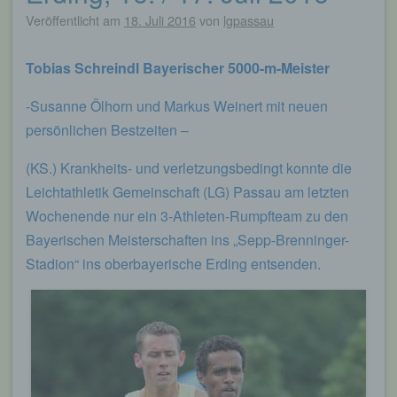
Veröffentlicht am
18. Juli 2016
von
lgpassau
Tobias Schreindl Bayerischer 5000-m-Meister
-Susanne Ölhorn und Markus Weinert mit neuen
persönlichen Bestzeiten –
(KS.) Krankheits- und verletzungsbedingt konnte die
Leichtathletik Gemeinschaft (LG) Passau am letzten
Wochenende nur ein 3-Athleten-Rumpfteam zu den
Bayerischen Meisterschaften ins „Sepp-Brenninger-
Stadion“ ins oberbayerische Erding entsenden.