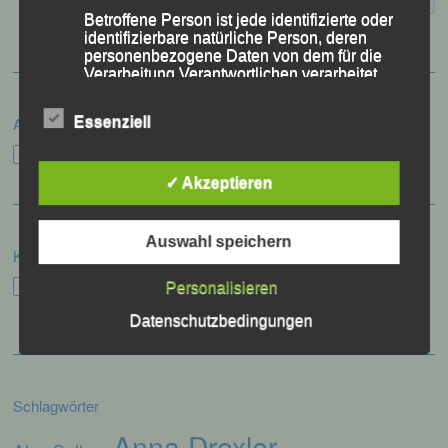
Betroffene Person ist jede identifizierte oder
identifizierbare natürliche Person, deren
personenbezogene Daten von dem für die
Verarbeitung Verantwortlichen verarbeitet
werden.
Essenziell
Archiv
Archiv
c) Verarbeitung
✓ Akzeptieren
Verarbeitung ist jeder mit oder ohne Hilfe
automatisierter Verfahren ausgeführte
Vorgang oder jede solche Vorgangsreihe im
Auswahl speichern
Kategorien
Zusammenhang mit personenbezogenen
Daten wie das Erheben, das Erfassen, die
Kategorien
Personalisieren
Organisation, das Ordnen, die Speicherung,
die Anpassung oder Veränderung, das
Datenschutzbedingungen
Auslesen, das Abfragen, die Verwendung,
die Offenlegung durch Übermittlung,
Verbreitung oder eine andere Form der
Bereitstellung, den Abgleich oder die
Verknüpfung, die Einschränkung, das
Schlagwörter
Löschen oder die Vernichtung.
Anna Drexler