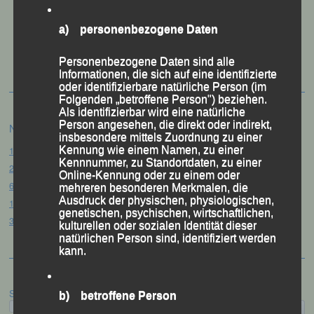
a) personenbezogene Daten
50 Jahre LG Passau
Festzschrift
Personenbezogene Daten sind alle
Informationen, die sich auf eine identifizierte
oder identifizierbare natürliche Person (im
Folgenden „betroffene Person") beziehen.
Als identifizierbar wird eine natürliche
Person angesehen, die direkt oder indirekt,
Neueste Beiträge
insbesondere mittels Zuordnung zu einer
15. Pörndorfer Sommernachtslauf – Pörndorf, 01.08.2026
Kennung wie einem Namen, zu einer
Kennnummer, zu Standortdaten, zu einer
20. Goldener Steig-Lauf – Stozec/Tusset, 01.08.2026
Online-Kennung oder zu einem oder
61. Bergsportfest – Ortenburg, 26.07.2026
mehreren besonderen Merkmalen, die
Ausdruck der physischen, physiologischen,
12. Loser Berglauf – Altaussee/Österreich, 25.07.2026
genetischen, psychischen, wirtschaftlichen,
32. Sommerbiathlon – Passau, 18.07.2026
kulturellen oder sozialen Identität dieser
natürlichen Person sind, identifiziert werden
kann.
Suchen
b) betroffene Person