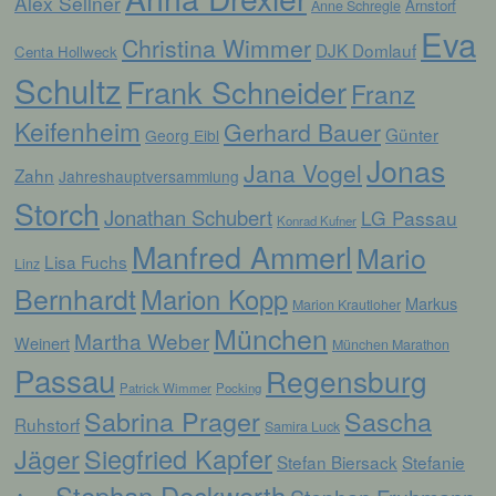
Alex Sellner
Arnstorf
Anne Schregle
Eva
d) Einschränkung der Verarbeitung
Christina Wimmer
DJK Domlauf
Centa Hollweck
Schultz
Frank Schneider
Franz
Einschränkung der Verarbeitung ist die
Markierung gespeicherter
Keifenheim
Gerhard Bauer
personenbezogener Daten mit dem Ziel, ihre
Günter
Georg Eibl
künftige Verarbeitung einzuschränken.
Jonas
Jana Vogel
Zahn
Jahreshauptversammlung
Storch
Jonathan Schubert
LG Passau
e) Profiling
Konrad Kufner
Manfred Ammerl
Mario
Lisa Fuchs
Linz
Profiling ist jede Art der automatisierten
Bernhardt
Marion Kopp
Verarbeitung personenbezogener Daten, die
Markus
Marion Krautloher
darin besteht, dass diese
München
personenbezogenen Daten verwendet
Martha Weber
Weinert
München Marathon
werden, um bestimmte persönliche Aspekte,
Passau
Regensburg
die sich auf eine natürliche Person beziehen,
Patrick Wimmer
Pocking
zu bewerten, insbesondere, um Aspekte
bezüglich Arbeitsleistung, wirtschaftlicher
Sabrina Prager
Sascha
Ruhstorf
Samira Luck
Lage, Gesundheit, persönlicher Vorlieben,
Jäger
Siegfried Kapfer
Interessen, Zuverlässigkeit, Verhalten,
Stefan Biersack
Stefanie
Aufenthaltsort oder Ortswechsel dieser
natürlichen Person zu analysieren oder