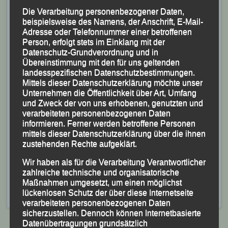
Die Verarbeitung personenbezogener Daten,
beispielsweise des Namens, der Anschrift, E-Mail-
Adresse oder Telefonnummer einer betroffenen
Person, erfolgt stets im Einklang mit der
Datenschutz-Grundverordnung und in
Übereinstimmung mit den für uns geltenden
landesspezifischen Datenschutzbestimmungen.
Mittels dieser Datenschutzerklärung möchte unser
Unternehmen die Öffentlichkeit über Art, Umfang
und Zweck der von uns erhobenen, genutzten und
verarbeiteten personenbezogenen Daten
informieren. Ferner werden betroffene Personen
Erfolgreiches LG-Trio (v.li.) Susanne Ölhorn, Tobias Schreindl und
mittels dieser Datenschutzerklärung über die ihnen
Markus Weinert
zustehenden Rechte aufgeklärt.
Wir haben als für die Verarbeitung Verantwortlicher
zahlreiche technische und organisatorische
Maßnahmen umgesetzt, um einen möglichst
Veröffentlicht
in
Aktuelles
,
Archiv 2016
|
Markiert mit
lückenlosen Schutz der über diese Internetseite
Bayerische Meisterschaften
,
Erding
verarbeiteten personenbezogenen Daten
sicherzustellen. Dennoch können Internetbasierte
Beitragsnavigation
Datenübertragungen grundsätzlich