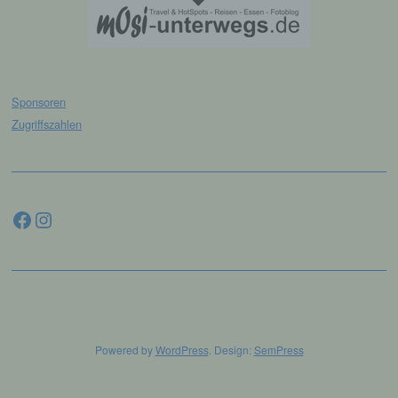
verarbeitet.
i) Empfänger
Empfänger ist eine natürliche oder juristische
Sponsoren
Person, Behörde, Einrichtung oder andere
Zugriffszahlen
Stelle, der personenbezogene Daten
offengelegt werden, unabhängig davon, ob
es sich bei ihr um einen Dritten handelt oder
nicht. Behörden, die im Rahmen eines
bestimmten Untersuchungsauftrags nach
Facebook
Instagram
dem Unionsrecht oder dem Recht der
Mitgliedstaaten möglicherweise
personenbezogene Daten erhalten, gelten
jedoch nicht als Empfänger.
j) Dritter
Powered by
WordPress
. Design:
SemPress
Dritter ist eine natürliche oder juristische
Person, Behörde, Einrichtung oder andere
Stelle außer der betroffenen Person, dem