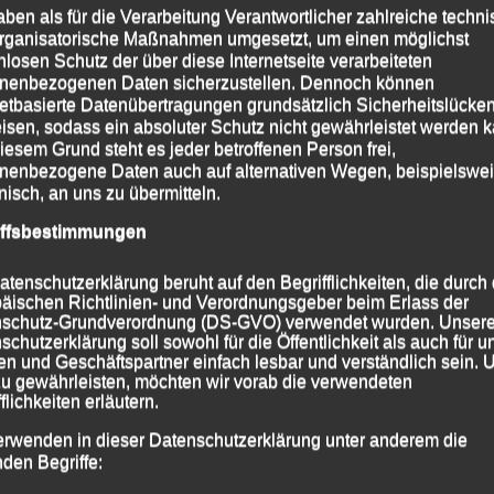
aben als für die Verarbeitung Verantwortlicher zahlreiche techn
rganisatorische Maßnahmen umgesetzt, um einen möglichst
nlosen Schutz der über diese Internetseite verarbeiteten
nenbezogenen Daten sicherzustellen. Dennoch können
netbasierte Datenübertragungen grundsätzlich Sicherheitslücke
isen, sodass ein absoluter Schutz nicht gewährleistet werden k
iesem Grund steht es jeder betroffenen Person frei,
nenbezogene Daten auch auf alternativen Wegen, beispielswe
onisch, an uns zu übermitteln.
iffsbestimmungen
atenschutzerklärung beruht auf den Begrifflichkeiten, die durch
äischen Richtlinien- und Verordnungsgeber beim Erlass der
schutz-Grundverordnung (DS-GVO) verwendet wurden. Unser
schutzerklärung soll sowohl für die Öffentlichkeit als auch für u
n und Geschäftspartner einfach lesbar und verständlich sein.
zu gewährleisten, möchten wir vorab die verwendeten
Tobias Schreindl (links)
flichkeiten erläutern.
Foto:Kiefner
erwenden in dieser Datenschutzerklärung unter anderem die
nden Begriffe:
hohe Anfangstempo bei den Männern nicht mitlaufen.