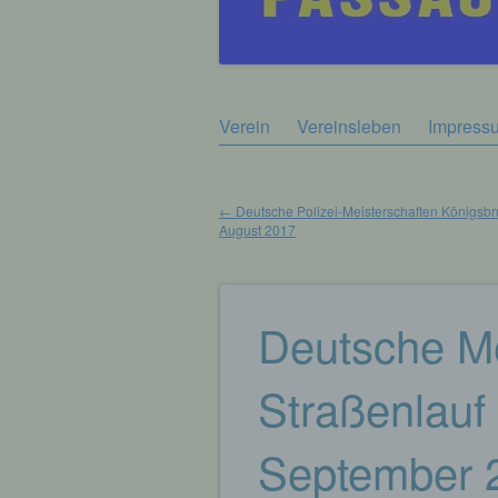
Zum
Verein
Vereinsleben
Impress
Hauptmenü
Inhalt
springen
←
Deutsche Polizei-Meisterschaften Königsbru
August 2017
Beitragsnavigation
Deutsche Me
Straßenlauf 
September 