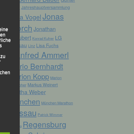
Zahn
Jahreshauptversammlung
Jonas
Jana Vogel
Storch
Jonathan
eine
den
Schubert
LG
Konrad Kufner
rliche
Passau
Lisa Fuchs
s
Linz
Manfred Ammerl
 zu
r
Mario Bernhardt
lichen
Marion Kopp
Marion
Markus Weinert
Krautloher
Martha Weber
München
München Marathon
Passau
Patrick Wimmer
 die
Regensburg
Pocking