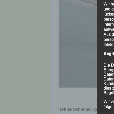
Wir h
und o
lücke
perso
Inter
aufwe
Aus d
perso
telef
Begr
Die D
Europ
Daten
Daten
Kunde
dies 
Begrif
Wir v
folge
Tobias Schreindl
konnte das 