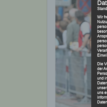
Dat
Stand
Wir f
Nutzu
perso
beson
Anspr
perso
perso
Verar
Einwi
Die V
der A
Perso
und i
Daten
unser
uns e
infor
Daten