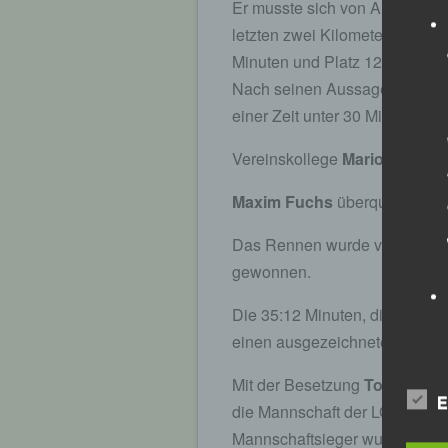
Er musste sich von Anfang an 
letzten zwei Kilometern konnt
Minuten und Platz 12 ins Ziel.
Nach seinen Aussagen war er m
einer Zeit unter 30 Minuten spe
Vereinskollege
Mario Bernha
Maxim Fuchs
überquerte nach
Das Rennen wurde von Amanal
gewonnen.
Die 35:12 Minuten, die
Sascha
einen ausgezeichneten 4. Plat
Mit der Besetzung
Tobias Sch
E
die Mannschaft der LG Passau 
Mannschaftsieger wurde hier 