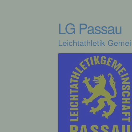
LG Passau
Leichtathletik Geme