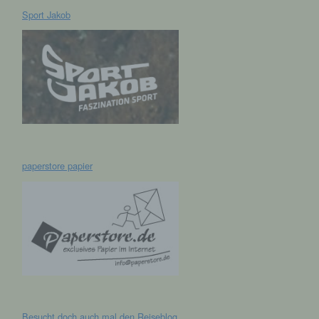
Sport Jakob
hen,
ng,
essen,
ser
paperstore papier
aten
e
fern
n und
e
esen
Besucht doch auch mal den
Reiseblog
cher