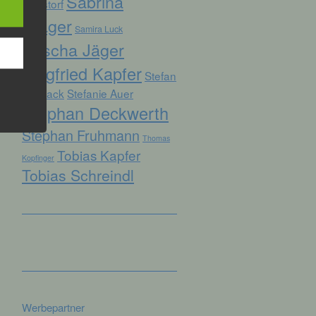
Sabrina
Ruhstorf
Prager
Samira Luck
Sascha Jäger
hren
Siegfried Kapfer
en,
Stefan
die
Biersack
Stefanie Auer
Stephan Deckwerth
oder
Stephan Fruhmann
tung.
Thomas
Tobias Kapfer
Kopfinger
Tobias Schreindl
er
ung
Werbepartner