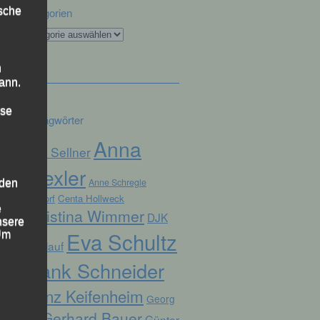
ische
Kategorien
Kategorien
n
ann.
ise
Schlagwörter
Anna
Alex Sellner
Drexler
Anne Schregle
 den
Arnstorf
Centa Hollweck
e
Christina Wimmer
DJK
nsere
Eva Schultz
 Um
Domlauf
Frank Schneider
Franz Keifenheim
Georg
Gerhard Bauer
Günter
Eibl