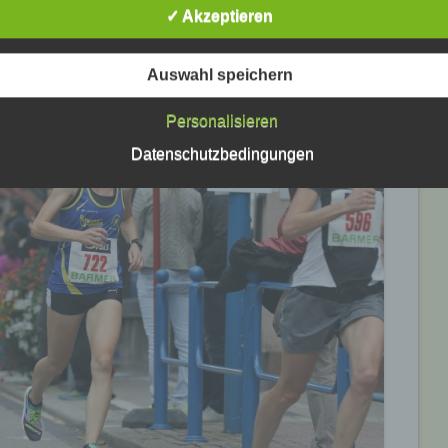
✓ Akzeptieren
c) Verarbeitung
ina Mockenhaupt, nach gesundheitlichen Problemen,
 von 33:38 Minuten zurückgemeldet.
Verarbeitung ist jeder mit oder ohne Hilfe automatisierter Verfa
Auswahl speichern
ausgeführte Vorgang oder jede solche Vorgangsreihe im
Zusammenhang mit personenbezogenen Daten wie das Erheb
Personalisieren
das Erfassen, die Organisation, das Ordnen, die Speicherung, 
Anpassung oder Veränderung, das Auslesen, das Abfragen, die
Datenschutzbedingungen
Verwendung, die Offenlegung durch Übermittlung, Verbreitung 
eine andere Form der Bereitstellung, den Abgleich oder die
Verknüpfung, die Einschränkung, das Löschen oder die Vernich
d) Einschränkung der Verarbeitung
Einschränkung der Verarbeitung ist die Markierung gespeichert
personenbezogener Daten mit dem Ziel, ihre künftige Verarbeit
einzuschränken.
e) Profiling