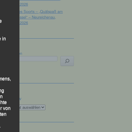
18.07.2026
Tag des Sports – „Quälspaß am
Dreisessel“ – Neureichenau,
e
18.07.2026
 in
Suchen
mens,
ng
en
Archiv
chte
Archiv
r von
ten
.