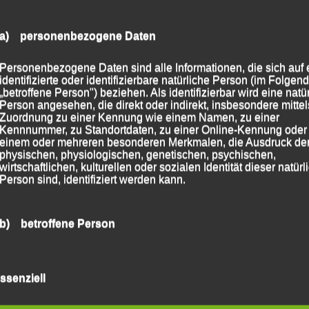
in die große Verfolgergruppe einreihen. Auf den
e er sich zwar etwas lösen und kam nach 30:11
a) personenbezogene Daten
it diesem Ergebnis nicht ganz zufrieden, da er mit
Personenbezogene Daten sind alle Informationen, die sich auf 
kuliert hatte.
identifizierte oder identifizierbare natürliche Person (im Folgen
„betroffene Person") beziehen. Als identifizierbar wird eine natü
Person angesehen, die direkt oder indirekt, insbesondere mittel
rdt
erreichte mit 33:04 Min. und Platz 96 das Ziel.
Zuordnung zu einer Kennung wie einem Namen, zu einer
Kennnummer, zu Standortdaten, zu einer Online-Kennung oder
 33:32 Minuten und auf Platz 111 den Zielstrich.
einem oder mehreren besonderen Merkmalen, die Ausdruck de
physischen, physiologischen, genetischen, psychischen,
wirtschaftlichen, kulturellen oder sozialen Identität dieser natür
 Petros (SV Brackwede) in 29:02 Minuten
Person sind, identifiziert werden kann.
 Jäger
erzielte, bedeuteten in der Endabrechnung
b) betroffene Person
z in seiner Altersklassenwertung M 45.
Betroffene Person ist jede identifizierte oder identifizierbare
reindl
,
Mario Bernhardt
und
Maxim Fuchs
belegte
natürliche Person, deren personenbezogene Daten von dem für
ssenziell
Verarbeitung Verantwortlichen verarbeitet werden.
mit einer Gesamtzeit von 1:36,43 Std. Platz 15.
die LG-Telis-Finanz Regensburg.