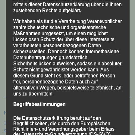
mittels dieser Datenschutzerklärung über die ihnen
zustehenden Rechte aufgeklärt.
Wir haben als für die Verarbeitung Verantwortlicher
zahlreiche technische und organisatorische
Maßnahmen umgesetzt, um einen möglichst
lückenlosen Schutz der über diese Internetseite
verarbeiteten personenbezogenen Daten
sicherzustellen. Dennoch können Internetbasierte
Datenübertragungen grundsätzlich
Sicherheitslücken aufweisen, sodass ein absoluter
Schutz nicht gewährleistet werden kann. Aus
50 Jahre LG Passau
diesem Grund steht es jeder betroffenen Person
Festzschrift
frei, personenbezogene Daten auch auf
alternativen Wegen, beispielsweise telefonisch, an
uns zu übermitteln.
Begriffsbestimmungen
Neueste Beiträge
Die Datenschutzerklärung beruht auf den
15. Pörndorfer Sommernachtslauf – Pörndorf, 01.08.2026
Begrifflichkeiten, die durch den Europäischen
Richtlinien- und Verordnungsgeber beim Erlass
20. Goldener Steig-Lauf – Stozec/Tusset, 01.08.2026
der Datenschutz-Grundverordnung (DS-GVO)