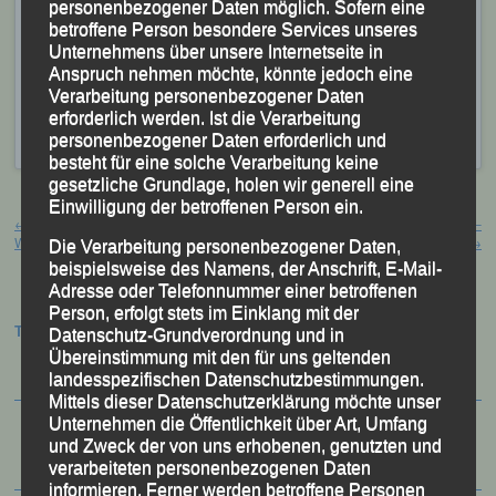
Katharina Kapfer, Christina Wimmer und LG-Trainer
personenbezogener Daten möglich. Sofern eine
betroffene Person besondere Services unseres
Mario Bernhardt
Unternehmens über unsere Internetseite in
Foto: K.S.
Anspruch nehmen möchte, könnte jedoch eine
Veröffentlicht
in
Aktuelles
|
Markiert mit
Bruno Kapfer
,
Verarbeitung personenbezogener Daten
Christina Wimmer
,
Franziska Jäckel
,
Gardasee
,
Katharina
erforderlich werden. Ist die Verarbeitung
Kapfer
,
Lakegarda42
,
Limone
,
Mario Bernhardt
personenbezogener Daten erforderlich und
besteht für eine solche Verarbeitung keine
gesetzliche Grundlage, holen wir generell eine
Beitragsnavigation
Einwilligung der betroffenen Person ein.
←
35. Würzburger Residenzlauf –
24. Dreiburgenland Marathon –
Würzburg, 06.04.2025
Thurmansbang, 12.04.2025
→
Die Verarbeitung personenbezogener Daten,
beispielsweise des Namens, der Anschrift, E-Mail-
Adresse oder Telefonnummer einer betroffenen
Person, erfolgt stets im Einklang mit der
Termine:
Datenschutz-Grundverordnung und in
Übereinstimmung mit den für uns geltenden
landesspezifischen Datenschutzbestimmungen.
Mittels dieser Datenschutzerklärung möchte unser
Unternehmen die Öffentlichkeit über Art, Umfang
und Zweck der von uns erhobenen, genutzten und
verarbeiteten personenbezogenen Daten
informieren. Ferner werden betroffene Personen