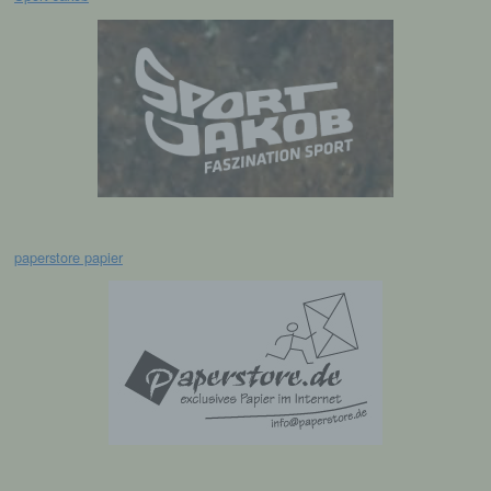
Verarbeitung personenbezogener Daten, die
darin besteht, dass diese
personenbezogenen Daten verwendet
werden, um bestimmte persönliche Aspekte,
die sich auf eine natürliche Person beziehen,
zu bewerten, insbesondere, um Aspekte
bezüglich Arbeitsleistung, wirtschaftlicher
Lage, Gesundheit, persönlicher Vorlieben,
Interessen, Zuverlässigkeit, Verhalten,
Aufenthaltsort oder Ortswechsel dieser
natürlichen Person zu analysieren oder
vorherzusagen.
paperstore papier
f) Pseudonymisierung
Pseudonymisierung ist die Verarbeitung
personenbezogener Daten in einer Weise,
auf welche die personenbezogenen Daten
ohne Hinzuziehung zusätzlicher
Informationen nicht mehr einer spezifischen
betroffenen Person zugeordnet werden
können, sofern diese zusätzlichen
Informationen gesondert aufbewahrt werden