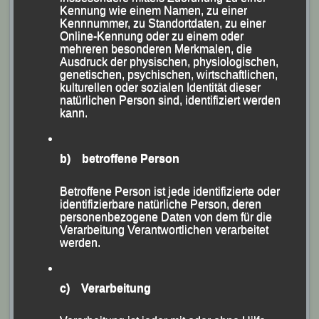
Kennung wie einem Namen, zu einer
Kennnummer, zu Standortdaten, zu einer
Online-Kennung oder zu einem oder
mehreren besonderen Merkmalen, die
Ausdruck der physischen, physiologischen,
genetischen, psychischen, wirtschaftlichen,
kulturellen oder sozialen Identität dieser
30-m-Start der neunjährigen Buben
natürlichen Person sind, identifiziert werden
kann.
Unter dem Beifall und der Anfeuerung der
überaus zahlreichen Eltern, Großeltern, Betreuer und
b) betroffene Person
Fans kämpfte der Leichtathletik-Nachwuchs mit viel
Engagement und Herzblut um jede Hundertstel und
Betroffene Person ist jede identifizierte oder
identifizierbare natürliche Person, deren
jeden Zentimeter, wobei auch heuer wieder Biathlon-
personenbezogene Daten von dem für die
Staffeln zur Austragung kamen.
Verarbeitung Verantwortlichen verarbeitet
werden.
Eine der besten Tagesleistungen: Der Hochsprung
c) Verarbeitung
über 1,70m von Christoph Zierer (TSV Plattling)