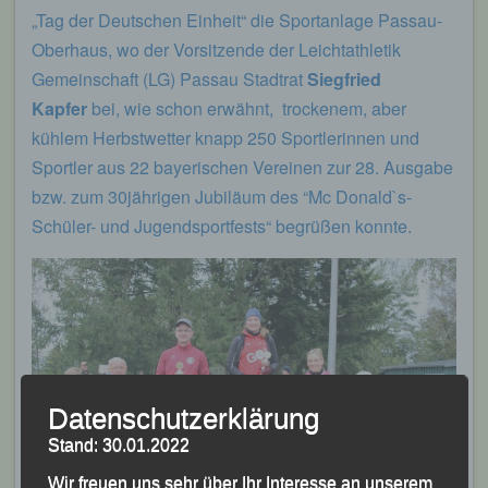
„Tag der Deutschen Einheit“ die Sportanlage Passau-
Oberhaus, wo der Vorsitzende der Leichtathletik
Gemeinschaft (LG) Passau Stadtrat
Siegfried
Kapfer
bei, wie schon erwähnt, trockenem, aber
kühlem Herbstwetter knapp 250 Sportlerinnen und
Sportler aus 22 bayerischen Vereinen zur 28. Ausgabe
bzw. zum 30jährigen Jubiläum des “Mc Donald`s-
Schüler- und Jugendsportfests“ begrüßen konnte.
Datenschutzerklärung
Stand: 30.01.2022
Wir freuen uns sehr über Ihr Interesse an unserem