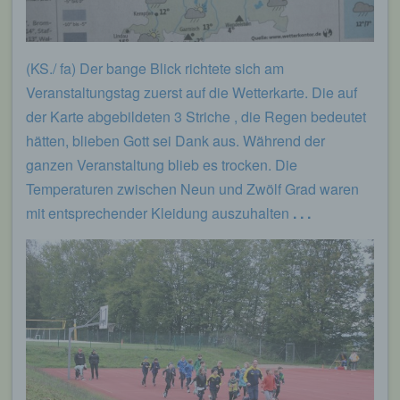
(KS./ fa) Der bange Blick richtete sich am
Veranstaltungstag zuerst auf die Wetterkarte. Die auf
der Karte abgebildeten 3 Striche , die Regen bedeutet
hätten, blieben Gott sei Dank aus. Während der
ganzen Veranstaltung blieb es trocken. Die
Temperaturen zwischen Neun und Zwölf Grad waren
mit entsprechender Kleidung auszuhalten
. . .