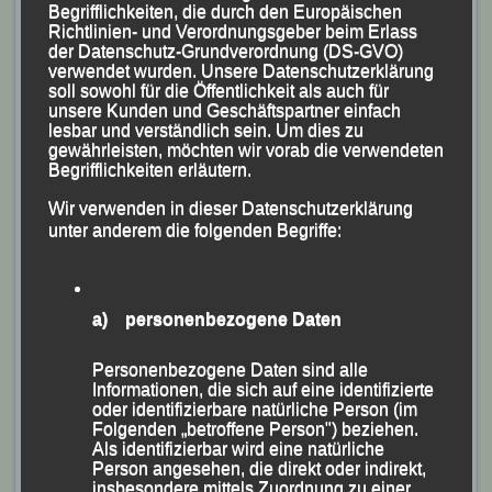
Begrifflichkeiten, die durch den Europäischen
Richtlinien- und Verordnungsgeber beim Erlass
der Datenschutz-Grundverordnung (DS-GVO)
verwendet wurden. Unsere Datenschutzerklärung
soll sowohl für die Öffentlichkeit als auch für
unsere Kunden und Geschäftspartner einfach
lesbar und verständlich sein. Um dies zu
gewährleisten, möchten wir vorab die verwendeten
Begrifflichkeiten erläutern.
Wir verwenden in dieser Datenschutzerklärung
unter anderem die folgenden Begriffe:
Hier schießt bzw. startet der Chef selbst.
a) personenbezogene Daten
Personenbezogene Daten sind alle
Informationen, die sich auf eine identifizierte
oder identifizierbare natürliche Person (im
Folgenden „betroffene Person") beziehen.
Als identifizierbar wird eine natürliche
30m-Start der jüngsten Mädchen
Person angesehen, die direkt oder indirekt,
insbesondere mittels Zuordnung zu einer