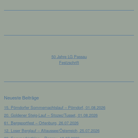
betroffenen Person zugeordnet werden
können, sofern diese zusätzlichen
Informationen gesondert aufbewahrt werden
und technischen und organisatorischen
Maßnahmen unterliegen, die gewährleisten,
dass die personenbezogenen Daten nicht
einer identifizierten oder identifizierbaren
natürlichen Person zugewiesen werden.
50 Jahre LG Passau
Festzschrift
g) Verantwortlicher oder für die
Verarbeitung Verantwortlicher
Verantwortlicher oder für die Verarbeitung
Verantwortlicher ist die natürliche oder
juristische Person, Behörde, Einrichtung
Neueste Beiträge
oder andere Stelle, die allein oder
gemeinsam mit anderen über die Zwecke
15. Pörndorfer Sommernachtslauf – Pörndorf, 01.08.2026
und Mittel der Verarbeitung von
20. Goldener Steig-Lauf – Stozec/Tusset, 01.08.2026
personenbezogenen Daten entscheidet.
Sind die Zwecke und Mittel dieser
61. Bergsportfest – Ortenburg, 26.07.2026
Verarbeitung durch das Unionsrecht oder
12. Loser Berglauf – Altaussee/Österreich, 25.07.2026
das Recht der Mitgliedstaaten vorgegeben,
so kann der Verantwortliche