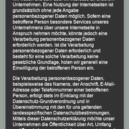
Unternehmen. Eine Nutzung der Internetseiten ist
grundsätzlich ohne jede Angabe
personenbezogener Daten möglich. Sofern eine
Analog der letzten Jahre bedankte sich
Siegfried
betroffene Person besondere Services unseres
Unternehmens über unsere Internetseite in
Ka
pfer zusammen mit seiner Stellvertreterin
Centa
Anspruch nehmen möchte, könnte jedoch eine
Hollweck
dann gleich zu Beginn der Veranstaltung bei
Verarbeitung personenbezogener Daten
erforderlich werden. Ist die Verarbeitung
den teilnehmerstärksten Vereinen dem LAC Passau,
personenbezogener Daten erforderlich und
dem ASV Ortenburg und dem TV Wallersdorf mit
besteht für eine solche Verarbeitung keine
einem Mannschaftspokal.
gesetzliche Grundlage, holen wir generell eine
Einwilligung der betroffenen Person ein.
Die Verarbeitung personenbezogener Daten,
beispielsweise des Namens, der Anschrift, E-Mail-
Adresse oder Telefonnummer einer betroffenen
Person, erfolgt stets im Einklang mit der
Datenschutz-Grundverordnung und in
Übereinstimmung mit den für uns geltenden
landesspezifischen Datenschutzbestimmungen.
Mittels dieser Datenschutzerklärung möchte unser
Unternehmen die Öffentlichkeit über Art, Umfang