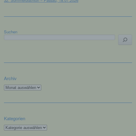
32. Sommerbiathlon – Passau, 18.07.2026
beziehungsweise können die bestimmten
Kriterien seiner Benennung nach dem
Unionsrecht oder dem Recht der
Mitgliedstaaten vorgesehen werden.
Suchen
h) Auftragsverarbeiter
Auftragsverarbeiter ist eine natürliche oder
juristische Person, Behörde, Einrichtung
oder andere Stelle, die personenbezogene
Daten im Auftrag des Verantwortlichen
verarbeitet.
Archiv
Archiv
i) Empfänger
Empfänger ist eine natürliche oder juristische
Person, Behörde, Einrichtung oder andere
Kategorien
Stelle, der personenbezogene Daten
Kategorien
offengelegt werden, unabhängig davon, ob
es sich bei ihr um einen Dritten handelt oder