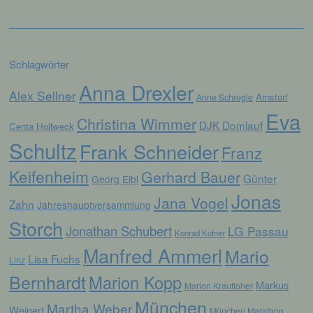
nicht. Behörden, die im Rahmen eines
bestimmten Untersuchungsauftrags nach
dem Unionsrecht oder dem Recht der
Mitgliedstaaten möglicherweise
personenbezogene Daten erhalten, gelten
Schlagwörter
jedoch nicht als Empfänger.
Anna Drexler
Alex Sellner
Arnstorf
Anne Schregle
j) Dritter
Eva
Christina Wimmer
DJK Domlauf
Centa Hollweck
Schultz
Dritter ist eine natürliche oder juristische
Frank Schneider
Franz
Person, Behörde, Einrichtung oder andere
Stelle außer der betroffenen Person, dem
Keifenheim
Gerhard Bauer
Günter
Georg Eibl
Verantwortlichen, dem Auftragsverarbeiter
Jonas
und den Personen, die unter der
Jana Vogel
Zahn
Jahreshauptversammlung
unmittelbaren Verantwortung des
Verantwortlichen oder des
Storch
Jonathan Schubert
LG Passau
Auftragsverarbeiters befugt sind, die
Konrad Kufner
personenbezogenen Daten zu verarbeiten.
Manfred Ammerl
Mario
Lisa Fuchs
Linz
Bernhardt
Marion Kopp
Markus
Marion Krautloher
k) Einwilligung
München
Martha Weber
Weinert
München Marathon