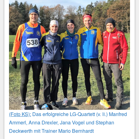
(Foto KS):
Das erfolgreiche LG-Quartett (v. li.) Manfred
Ammerl, Anna Drexler, Jana Vogel und Stephan
Deckwerth mit Trainer Mario Bernhardt