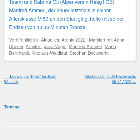
Team) und Sabrina Ott (Alpenverein Haag i.OB).
Manfred Ammerl, der heuer letztmals in seiner
Altersklasse M 50 an den Start ging, holte mit seiner
Endzeit von 43:06 Minuten Bronze!
Veröffentlicht
in
Aktuelles
,
Archiv 2022
|
Markiert mit
Anna
Drexler
,
Arnstorf
,
Jana Vogel
,
Manfred Ammerl
,
Mario
Bernhardt
,
Nikolaus-Waldlauf
,
Stephan Deckwerth
Beitragsnavigation
←
„Ludwig-Jall-Preis“ für Josef
Nikolaus beim LG-Nachwuchs
Wimmer
08.12.2022
→
Termine: