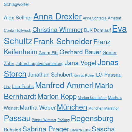
Schlagwörter
Anna Drexler
Alex Sellner
Arnstorf
Anne Schregle
Eva
Christina Wimmer
DJK Domlauf
Centa Hollweck
Schultz
Frank Schneider
Franz
Keifenheim
Gerhard Bauer
Günter
Georg Eibl
Jonas
Jana Vogel
Zahn
Jahreshauptversammlung
Storch
Jonathan Schubert
LG Passau
Konrad Kufner
Manfred Ammerl
Mario
Lisa Fuchs
Linz
Bernhardt
Marion Kopp
Markus
Marion Krautloher
München
Martha Weber
Weinert
München Marathon
Passau
Regensburg
Patrick Wimmer
Pocking
Sabrina Prager
Sascha
Ruhstorf
Samira Luck