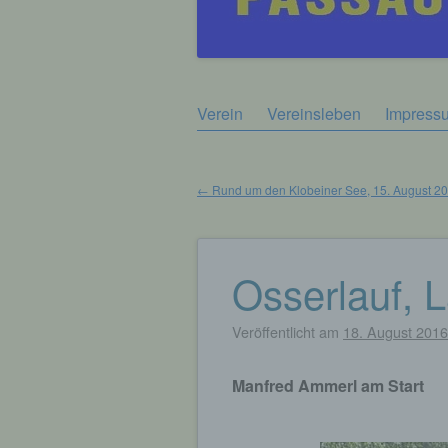
Zum
Verein
Vereinsleben
Impress
Hauptmenü
Inhalt
springen
←
Rund um den Klobeiner See, 15. August 2
Beitragsnavigation
Osserlauf, 
Veröffentlicht am
18. August 2016
Manfred Ammerl am Start