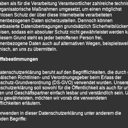
aben als für die Verarbeitung Verantwortlicher zahlreiche techn
rganisatorische Maßnahmen umgesetzt, um einen möglichst
nlosen Schutz der über diese Internetseite verarbeiteten
nenbezogenen Daten sicherzustellen. Dennoch können
netbasierte Datenübertragungen grundsätzlich Sicherheitslücke
isen, sodass ein absoluter Schutz nicht gewährleistet werden k
iesem Grund steht es jeder betroffenen Person frei,
nenbezogene Daten auch auf alternativen Wegen, beispielswe
onisch, an uns zu übermitteln.
iffsbestimmungen
atenschutzerklärung beruht auf den Begrifflichkeiten, die durch
äischen Richtlinien- und Verordnungsgeber beim Erlass der
schutz-Grundverordnung (DS-GVO) verwendet wurden. Unser
schutzerklärung soll sowohl für die Öffentlichkeit als auch für u
n und Geschäftspartner einfach lesbar und verständlich sein.
zu gewährleisten, möchten wir vorab die verwendeten
flichkeiten erläutern.
erwenden in dieser Datenschutzerklärung unter anderem die
nden Begriffe: