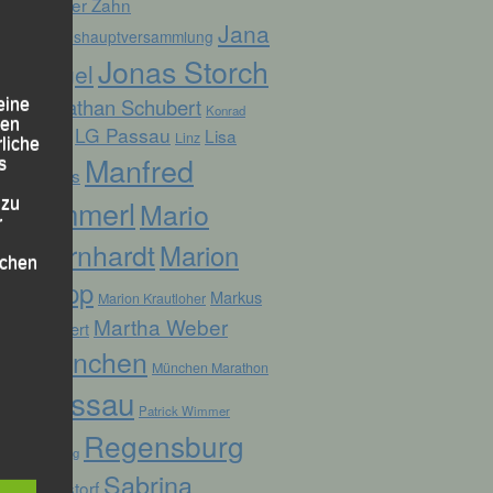
Günter Zahn
Jana
Jahreshauptversammlung
Jonas Storch
Vogel
Jonathan Schubert
eine
Konrad
den
LG Passau
Lisa
Linz
Kufner
rliche
Manfred
s
Fuchs
Ammerl
 zu
Mario
r
Bernhardt
Marion
lichen
Kopp
Markus
Marion Krautloher
Martha Weber
Weinert
München
München Marathon
Passau
Patrick Wimmer
 die
Regensburg
Pocking
Sabrina
Ruhstorf