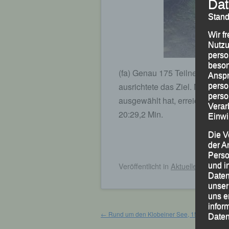
Dat
Stand
Wir f
Nutzu
perso
beson
(fa) Genau 175 Teilnehmer err
Anspr
ausrichtete das Ziel. Manfred
perso
perso
ausgewählt hat, erreichte bei
Verar
20:29,2 Min.
Einwi
Die V
der A
Perso
Veröffentlicht
in
Aktuelles
,
Archiv
und i
Daten
unser
uns e
infor
Beitragsnavigation
←
Rund um den Klobeiner See, 15. August 2
Daten