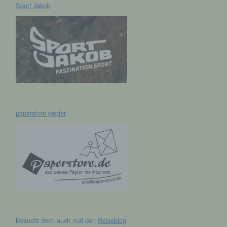
Sport Jakob
hen,
ng,
essen,
ser
paperstore papier
aten
e
fern
n und
e
esen
Besucht doch auch mal den
Reiseblog
cher