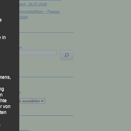
Österreich, 25.07.2026
32. Sommerbiathlon – Passau,
18.07.2026
e
 in
Suchen
mens,
ng
Archiv
en
Archiv
chte
r von
ten
.
Kategorien