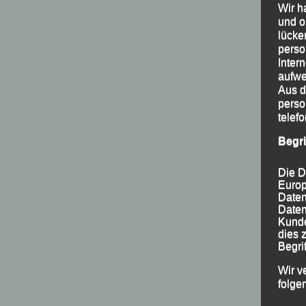
Wir h
und o
lücke
perso
Inter
aufwe
Aus d
perso
telef
Begr
Die D
Europ
Daten
Daten
Kunde
dies 
Begrif
Wir v
folge