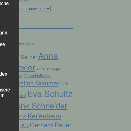
ische
Kategorien
n
ann.
Schlagwörter
ise
Anna
Alex Sellner
Drexler
Anne Schregle
 den
Arnstorf
Centa Hollweck
Christina Wimmer
DJK
e
nsere
Eva Schultz
Domlauf
 Um
Frank Schneider
Franz Keifenheim
Gerhard Bauer
Georg Eibl