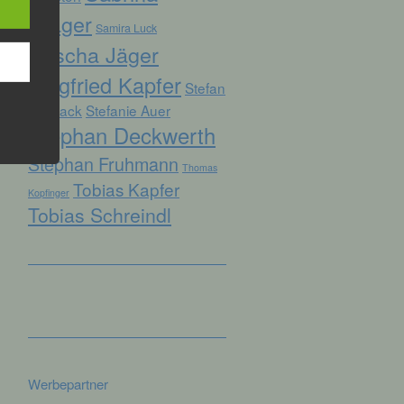
Prager
Samira Luck
Sascha Jäger
hren
Siegfried Kapfer
Stefan
en,
die
Biersack
Stefanie Auer
Stephan Deckwerth
oder
Stephan Fruhmann
Thomas
tung.
Tobias Kapfer
Kopfinger
Tobias Schreindl
er
ung
Werbepartner