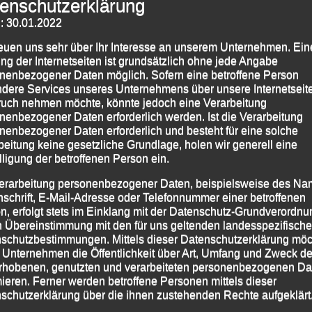
enschutzerklärung
: 30.01.2022
reuen uns sehr über Ihr Interesse an unserem Unternehmen. Ein
ng der Internetseiten ist grundsätzlich ohne jede Angabe
nenbezogener Daten möglich. Sofern eine betroffene Person
dere Services unseres Unternehmens über unsere Internetseite
eichten beim Osserlauf, den die Sportvereinigung Lam
uch nehmen möchte, könnte jedoch eine Verarbeitung
 Ammerl, der in der Männerklasse die 5km-Strecke
nenbezogener Daten erforderlich werden. Ist die Verarbeitung
nenbezogener Daten erforderlich und besteht für eine solche
 dem sehr anspruchsvollen Geläuf den 2. Rang in
beitung keine gesetzliche Grundlage, holen wir generell eine
lligung der betroffenen Person ein.
erarbeitung personenbezogener Daten, beispielsweise des Na
nschrift, E-Mail-Adresse oder Telefonnummer einer betroffenen
n, erfolgt stets im Einklang mit der Datenschutz-Grundverordnu
 2016
|
Markiert mit
Lam
,
Osserlauf
n Übereinstimmung mit den für uns geltenden landesspezifisch
schutzbestimmungen. Mittels dieser Datenschutzerklärung mö
 Unternehmen die Öffentlichkeit über Art, Umfang und Zweck de
rhobenen, genutzten und verarbeiteten personenbezogenen Da
mieren. Ferner werden betroffene Personen mittels dieser
016
Stadtlauf, Ried (AUT), 20. August 2016
→
schutzerklärung über die ihnen zustehenden Rechte aufgeklärt