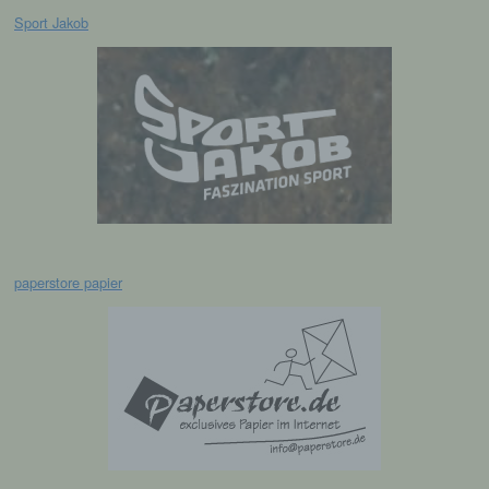
Einwilligung ist jede von der betroffenen
Sport Jakob
Person freiwillig für den bestimmten Fall in
informierter Weise und unmissverständlich
abgegebene Willensbekundung in Form
einer Erklärung oder einer sonstigen
eindeutigen bestätigenden Handlung, mit der
die betroffene Person zu verstehen gibt, dass
sie mit der Verarbeitung der sie betreffenden
personenbezogenen Daten einverstanden
ist.
Name und Anschrift des für die Verarbeitung
paperstore papier
Verantwortlichen
Verantwortlicher im Sinne der Datenschutz-
Grundverordnung, sonstiger in den Mitgliedstaaten
der Europäischen Union geltenden
Datenschutzgesetze und anderer Bestimmungen
mit datenschutzrechtlichem Charakter ist die:
Leichtathletik Gemeinschaft Passau