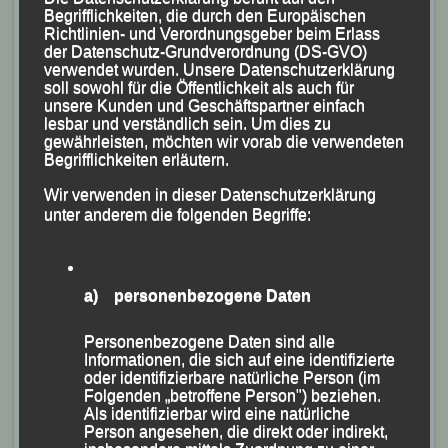
Schregle nach einem starken und konstant gelaufenen
Begrifflichkeiten, die durch den Europäischen
Richtlinien- und Verordnungsgeber beim Erlass
Rennen mit ihrer Endzeit von 3:38:10 Stunden und
der Datenschutz-Grundverordnung (DS-GVO)
Platz 136 in der Damen-Gesamtwertung ein absolut
verwendet wurden. Unsere Datenschutzerklärung
soll sowohl für die Öffentlichkeit als auch für
tolles Debüt.
unsere Kunden und Geschäftspartner einfach
lesbar und verständlich sein. Um dies zu
gewährleisten, möchten wir vorab die verwendeten
Begrifflichkeiten erläutern.
Wir verwenden in dieser Datenschutzerklärung
unter anderem die folgenden Begriffe:
a) personenbezogene Daten
Personenbezogene Daten sind alle
Informationen, die sich auf eine identifizierte
oder identifizierbare natürliche Person (im
Folgenden „betroffene Person") beziehen.
Als identifizierbar wird eine natürliche
Person angesehen, die direkt oder indirekt,