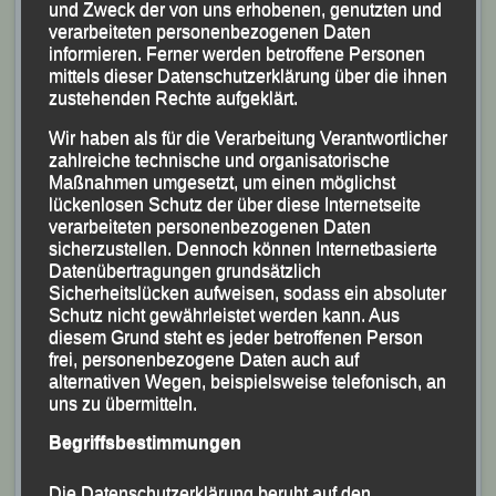
und Zweck der von uns erhobenen, genutzten und
verarbeiteten personenbezogenen Daten
informieren. Ferner werden betroffene Personen
mittels dieser Datenschutzerklärung über die ihnen
zustehenden Rechte aufgeklärt.
Wir haben als für die Verarbeitung Verantwortlicher
zahlreiche technische und organisatorische
Maßnahmen umgesetzt, um einen möglichst
lückenlosen Schutz der über diese Internetseite
verarbeiteten personenbezogenen Daten
sicherzustellen. Dennoch können Internetbasierte
Datenübertragungen grundsätzlich
Sicherheitslücken aufweisen, sodass ein absoluter
Schutz nicht gewährleistet werden kann. Aus
diesem Grund steht es jeder betroffenen Person
frei, personenbezogene Daten auch auf
alternativen Wegen, beispielsweise telefonisch, an
Anne Schregle mit einem tollen Marathon-Debüt
uns zu übermitteln.
Foto: K.S.
Begriffsbestimmungen
Im Feld der über 5.100 Marathonis feierte Anne
Die Datenschutzerklärung beruht auf den