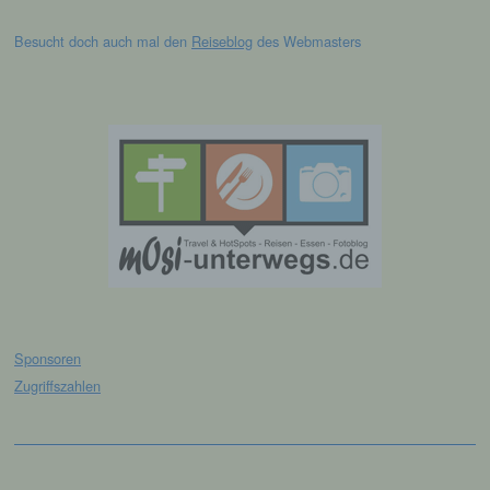
Siegfried Kapfer
Besucht doch auch mal den
Reiseblog
des Webmasters
Göttweiger Str. 45
94032 Passau
Deutschland
E-Mail: info@lgpassau.de
Cookies / SessionStorage / LocalStorage
Die Internetseiten verwenden teilweise so
genannte Cookies, LocalStorage und
SessionStorage. Dies dient dazu, unser Angebot
nutzerfreundlicher, effektiver und sicherer zu
machen. Local Storage und SessionStorage ist
Sponsoren
eine Technologie, mit welcher ihr Browser Daten
auf Ihrem Computer oder mobilen Gerät
Zugriffszahlen
abspeichert. Cookies sind Textdateien, welche
über einen Internetbrowser auf einem
Computersystem abgelegt und gespeichert
werden. Sie können die Verwendung von Cookies,
Facebook
Instagram
LocalStorage und SessionStorage durch