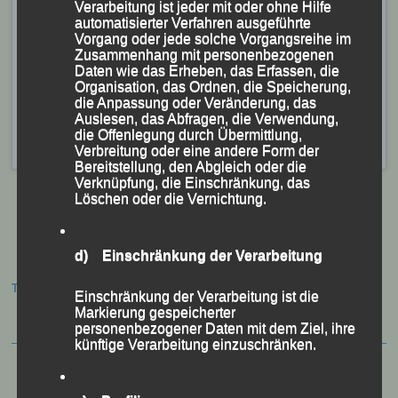
bestritt, durfte sich nach 2:39:02 Stunden über einen
Verarbeitung ist jeder mit oder ohne Hilfe
automatisierter Verfahren ausgeführte
Klasse 15. Platz in der Gesamtwertung und hinter dem
Vorgang oder jede solche Vorgangsreihe im
US-Amerikaner Michael Postaski über Platz Zwei bei
Zusammenhang mit personenbezogenen
Daten wie das Erheben, das Erfassen, die
den 40jährigen freuen.
Organisation, das Ordnen, die Speicherung,
die Anpassung oder Veränderung, das
Veröffentlicht
in
Aktuelles
,
Archiv 2025
|
Markiert mit
Anne
Auslesen, das Abfragen, die Verwendung,
Schregle
,
Eva Schultz
,
Frank Schneider
,
Marathon München
,
die Offenlegung durch Übermittlung,
Michael Kirchberger
,
Stefanie Auer
Verbreitung oder eine andere Form der
Bereitstellung, den Abgleich oder die
Verknüpfung, die Einschränkung, das
Löschen oder die Vernichtung.
Beitragsnavigation
d) Einschränkung der Verarbeitung
Termine:
Einschränkung der Verarbeitung ist die
Markierung gespeicherter
personenbezogener Daten mit dem Ziel, ihre
künftige Verarbeitung einzuschränken.