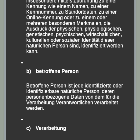
insbesondere mittels Zuordnung zu einer
Kennung wie einem Namen, zu einer
Kennnummer, zu Standortdaten, zu einer
Online-Kennung oder zu einem oder
mehreren besonderen Merkmalen, die
Ausdruck der physischen, physiologischen,
genetischen, psychischen, wirtschaftlichen,
kulturellen oder sozialen Identität dieser
natürlichen Person sind, identifiziert werden
kann.
b) betroffene Person
Michael Kirchberger holt im Marathon Silber bei den
Betroffene Person ist jede identifizierte oder
identifizierbare natürliche Person, deren
40jährigen.
personenbezogene Daten von dem für die
Foto: Habermann
Verarbeitung Verantwortlichen verarbeitet
werden.
Michael Kirchberger, frisch „gebackener“
Niederbayerischer 10-km-Straßenlaufmeister, der
c) Verarbeitung
erstmals im Trikot der LG Passau einen Marathon