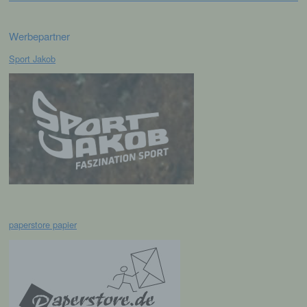
werden.
Werbepartner
c) Verarbeitung
Sport Jakob
Verarbeitung ist jeder mit oder ohne Hilfe
automatisierter Verfahren ausgeführte
Vorgang oder jede solche Vorgangsreihe im
Zusammenhang mit personenbezogenen
Daten wie das Erheben, das Erfassen, die
Organisation, das Ordnen, die Speicherung,
die Anpassung oder Veränderung, das
Auslesen, das Abfragen, die Verwendung,
die Offenlegung durch Übermittlung,
Verbreitung oder eine andere Form der
Bereitstellung, den Abgleich oder die
Verknüpfung, die Einschränkung, das
paperstore papier
Löschen oder die Vernichtung.
d) Einschränkung der Verarbeitung
Einschränkung der Verarbeitung ist die