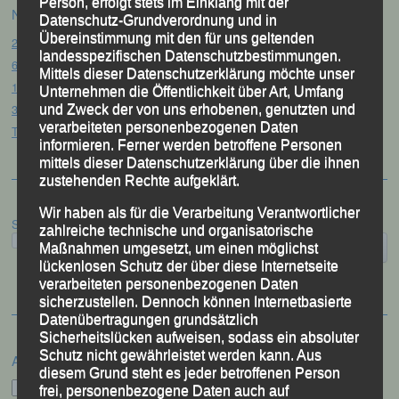
Person, erfolgt stets im Einklang mit der
Neueste Beiträge
Datenschutz-Grundverordnung und in
Übereinstimmung mit den für uns geltenden
20. Goldener Steig-Lauf – Stozec/Tusset, 01.08.2026
landesspezifischen Datenschutzbestimmungen.
61. Bergsportfest – Ortenburg, 26.07.2026
Mittels dieser Datenschutzerklärung möchte unser
12. Loser Berglauf – Altaussee/Österreich, 25.07.2026
Unternehmen die Öffentlichkeit über Art, Umfang
32. Sommerbiathlon – Passau, 18.07.2026
und Zweck der von uns erhobenen, genutzten und
verarbeiteten personenbezogenen Daten
Tag des Sports – „Quälspaß am Dreisessel“ – Neureichenau, 18.07.2026
informieren. Ferner werden betroffene Personen
mittels dieser Datenschutzerklärung über die ihnen
zustehenden Rechte aufgeklärt.
Wir haben als für die Verarbeitung Verantwortlicher
Suchen
zahlreiche technische und organisatorische
Maßnahmen umgesetzt, um einen möglichst
lückenlosen Schutz der über diese Internetseite
verarbeiteten personenbezogenen Daten
sicherzustellen. Dennoch können Internetbasierte
Datenübertragungen grundsätzlich
Sicherheitslücken aufweisen, sodass ein absoluter
Schutz nicht gewährleistet werden kann. Aus
Archiv
diesem Grund steht es jeder betroffenen Person
Archiv
frei, personenbezogene Daten auch auf