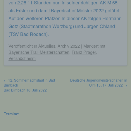
von 2:28:11 Stunden nun in seiner richtigen AK M 65
als Erster und damit Bayerischer Meister 2022 geführt.
Auf den weiteren Plätzen in dieser AK folgen Hermann
Götz (Stadtmarathon Würzburg) und Jürgen Ohland
(TSV Bad Rodach).
Veröffentlicht
in
Aktuelles
,
Archiv 2022
|
Markiert mit
Bayerische Trail-Meisterschaften
,
Franz Prager
,
Veitshöchheim
Beitragsnavigation
←
12. Sommernachtslauf in Bad
Deutsche Jugendmeisterschaften in
Birnbach
Ulm 15./17. Juli 2022
→
Bad Birnbach 16. Juli 2022
Termine: