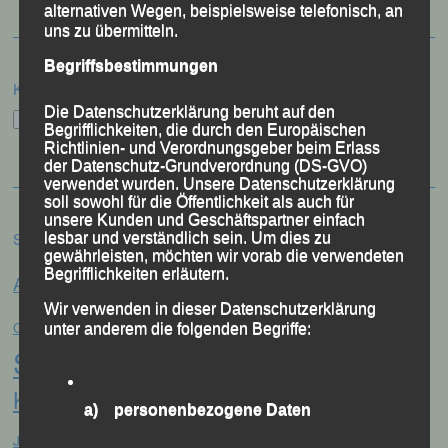
alternativen Wegen, beispielsweise telefonisch, an
uns zu übermitteln.
Begriffsbestimmungen
Kategorien
Die Datenschutzerklärung beruht auf den
Kategorien
Begrifflichkeiten, die durch den Europäischen
Richtlinien- und Verordnungsgeber beim Erlass
der Datenschutz-Grundverordnung (DS-GVO)
verwendet wurden. Unsere Datenschutzerklärung
soll sowohl für die Öffentlichkeit als auch für
unsere Kunden und Geschäftspartner einfach
Schlagwörter
lesbar und verständlich sein. Um dies zu
gewährleisten, möchten wir vorab die verwendeten
Anna Drexler
Begrifflichkeiten erläutern.
Alex Sellner
Arnstorf
Anne Schregle
Eva
Wir verwenden in dieser Datenschutzerklärung
Christina Wimmer
DJK Domlauf
Centa Hollweck
unter anderem die folgenden Begriffe:
Schultz
Frank Schneider
Franz
Keifenheim
Gerhard Bauer
Günter Zahn
Georg Eibl
a) personenbezogene Daten
Jonas
Jana Vogel
Jahreshauptversammlung