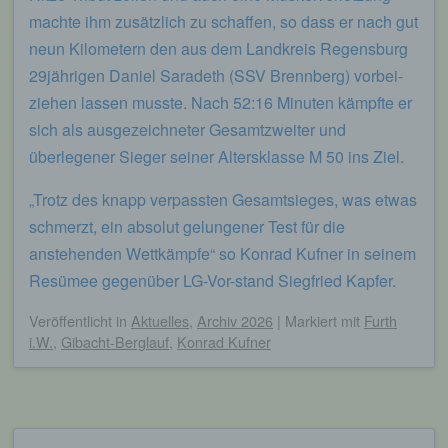
von welcher ein zugreifendes System auf unsere
machte ihm zusätzlich zu schaffen, so dass er nach gut
Internetseite gelangt (sogenannte Referrer), (4) die
Unterwebseiten, welche über ein zugreifendes
neun Kilometern den aus dem Landkreis Regensburg
System auf unserer Internetseite angesteuert
29jährigen Daniel Saradeth (SSV Brennberg) vorbei-
werden, (5) das Datum und die Uhrzeit eines
Zugriffs auf die Internetseite, (6) eine Internet-
ziehen lassen musste. Nach 52:16 Minuten kämpfte er
Protokoll-Adresse (IP-Adresse), (7) der Internet-
sich als ausgezeichneter Gesamtzweiter und
Service-Provider des zugreifenden Systems und
(8) sonstige ähnliche Daten und Informationen, die
überlegener Sieger seiner Altersklasse M 50 ins Ziel.
der Gefahrenabwehr im Falle von Angriffen auf
unsere informationstechnologischen Systeme
„Trotz des knapp verpassten Gesamtsieges, was etwas
dienen.
schmerzt, ein absolut gelungener Test für die
Bei der Nutzung dieser allgemeinen Daten und
anstehenden Wettkämpfe“ so Konrad Kufner in seinem
Informationen ziehen wird keine Rückschlüsse auf
die betroffene Person. Diese Informationen werden
Resümee gegenüber LG-Vor-stand Siegfried Kapfer.
vielmehr benötigt, um (1) die Inhalte unserer
Internetseite korrekt auszuliefern, (2) die Inhalte
Veröffentlicht
in
Aktuelles
,
Archiv 2026
|
Markiert mit
Furth
unserer Internetseite sowie die Werbung für diese
i.W.
,
Gibacht-Berglauf
,
Konrad Kufner
zu optimieren, (3) die dauerhafte
Funktionsfähigkeit unserer
informationstechnologischen Systeme und der
Technik unserer Internetseite zu gewährleisten
sowie (4) um Strafverfolgungsbehörden im Falle