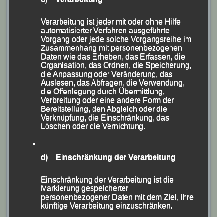
Gottesdiensten, Wochenendausflügen und Zeltlagern,
die feste Bestandteile der Eintracht-Skiabteilung waren
Verarbeitung ist jeder mit oder ohne Hilfe
und noch immer sind.
automatisierter Verfahren ausgeführte
Vorgang oder jede solche Vorgangsreihe im
Und Sport wird selbstverständlich auch gemacht – die
Zusammenhang mit personenbezogenen
Daten wie das Erheben, das Erfassen, die
Erwachsenen trainieren mittwochs und donnerstags
Organisation, das Ordnen, die Speicherung,
auf Oberhaus und auch das Kinderturnen findet
die Anpassung oder Veränderung, das
Auslesen, das Abfragen, die Verwendung,
donnerstags statt. „Sport, Erlebnis und Spaß an der
die Offenlegung durch Übermittlung,
Gemeinschaft sei das Motto der Skiabteilung und der
Verbreitung oder eine andere Form der
Bereitstellung, den Abgleich oder die
Sommerbiathlon runde nun das 50jährige Jubiläum
Verknüpfung, die Einschränkung, das
ab“, so Torsten Weinert.
Löschen oder die Vernichtung.
Im Anschluss konnten Torsten Weinert, OB Andreas
d) Einschränkung der Verarbeitung
Rother und Eintracht-Vorsitzende Elisabeth Wolf alle
Sieger und Platzierten mit Medaillen bzw. extra
Einschränkung der Verarbeitung ist die
angefertigten Jubiläumstassen auszeichnen.
Markierung gespeicherter
personenbezogener Daten mit dem Ziel, ihre
Im Zirkuszelt des Stadtjugendrings, das man aufgrund
künftige Verarbeitung einzuschränken.