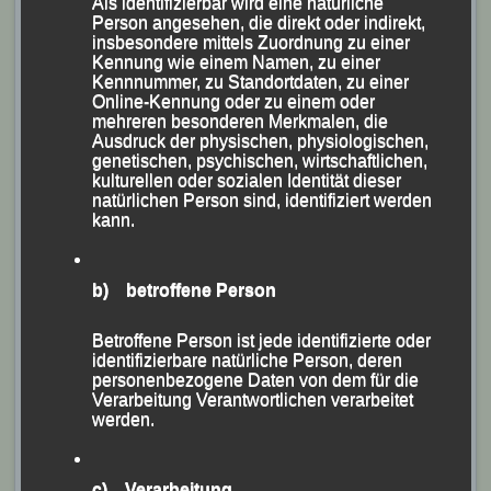
Rückblich auf das Jubiläumsjahr und das
Als identifizierbar wird eine natürliche
Person angesehen, die direkt oder indirekt,
Selbstverständnis der Skiabteilung ein.
insbesondere mittels Zuordnung zu einer
Kennung wie einem Namen, zu einer
So habe man bereits im Januar mit einem
Kennnummer, zu Standortdaten, zu einer
Online-Kennung oder zu einem oder
wunderbaren Wintertag gefeiert, wobei mit einem voll
mehreren besonderen Merkmalen, die
besetzten Reisebus zum Hochficht gefahren worden
Ausdruck der physischen, physiologischen,
genetischen, psychischen, wirtschaftlichen,
sei, wo die alpinen Sportler den Tag verbrachten,
kulturellen oder sozialen Identität dieser
während der Rest nach Schöneben weiterfuhr, wo die
natürlichen Person sind, identifiziert werden
kann.
Skilangläufer die Loipen unsicher machten bzw. für
alle anderen eine Winterwanderung auf dem
Programm stand. Bei der Abend-Veranstaltung im
b) betroffene Person
Gasthaus Knott gab es dann im Beisein zahlreicher
Betroffene Person ist jede identifizierte oder
weiterer Mitglieder einen Rückblick auf 50 Jahre Ski-
identifizierbare natürliche Person, deren
Abteilung mit Alpinen Skifahrten, Nordischen
personenbezogene Daten von dem für die
Verarbeitung Verantwortlichen verarbeitet
Ausflügen, Schneeschuhwanderungen, Rad- und
werden.
Bergtouren, Wanderungen, Faschingsfeiern,
Weihnachtsfeiern mit selbst gestalteten
c) Verarbeitung