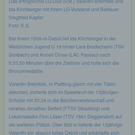
Das erfolgreiche LG-Duo (v.re.) Valentin Breinfalk und
begangene Straftaten aufzuklären. Insofern ist die
Ida Kirchberger mit ihrem LG-Vorstand und Betreuer
Speicherung dieser Daten zur Absicherung des für
die Verarbeitung Verantwortlichen erforderlich.
Siegfried Kapfer
Eine Weitergabe dieser Daten an Dritte erfolgt
Foto: K.S.
grundsätzlich nicht, sofern keine gesetzliche
Pflicht zur Weitergabe besteht oder die Weitergabe
Bei ihrem 1500-m-Debüt lief Ida Kirchberger in der
der Strafverfolgung dient.
Weiblichen Jugend U 18 hinter Lara Brodschelm (TSV
Die Registrierung der betroffenen Person unter
Simbach) und Anneli Dinse (LAC Passau) nach
freiwilliger Angabe personenbezogener Daten
dient dem für die Verarbeitung Verantwortlichen
5:33,50 Minuten über die Ziellinie und holte sich die
dazu, der betroffenen Person Inhalte oder
Bronzemedaille.
Leistungen anzubieten, die aufgrund der Natur der
Sache nur registrierten Benutzern angeboten
Valentin Breinfalk, in Plattling gleich mit vier Titeln
werden können. Registrierten Personen steht die
dekoriert, sicherte sich im Speerwurf der 13jährigen
Möglichkeit frei, die bei der Registrierung
angegebenen personenbezogenen Daten
Schüler mit 30,34 m die Bezirksmeisterschaft und
jederzeit abzuändern oder vollständig aus dem
verwies Jonathan Seifert (FTSV Straubing) und
Datenbestand des für die Verarbeitung
Lokalmatador Finn Löser (TSV 1861 Deggendorf) auf
Verantwortlichen löschen zu lassen.
die weiteren Plätze. Über 800 m lieferte der 13jährige
Der für die Verarbeitung Verantwortliche erteilt
Valentin ein absolut tolles Debüt und erkämpfte sich
jeder betroffenen Person jederzeit auf Anfrage