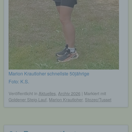
Marion Krautloher schnellste 50jährige
Foto: K.S.
Veröffentlicht
in
Aktuelles
,
Archiv 2026
|
Markiert mit
Goldener Steig-Lauf
,
Marion Krautloher
,
Stozec/Tusset