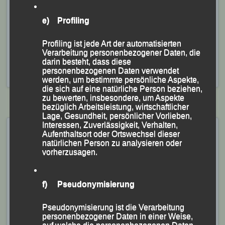
der Wettervorhersage extra und Gott sei Dank
ausgeliehen und aufgebaut hatte, wurde es dann bei
e) Profiling
Getränken und Essen noch ein langer Abend unter
Freunden mit vielen Gesprächen und Erinnerungen.
Profiling ist jede Art der automatisierten
Verarbeitung personenbezogener Daten, die
darin besteht, dass diese
Veröffentlicht
in
Aktuelles
,
Archiv 2026
|
Markiert mit
DJK
personenbezogenen Daten verwendet
Eintracht Passau
,
Sommerbiathlon
werden, um bestimmte persönliche Aspekte,
die sich auf eine natürliche Person beziehen,
zu bewerten, insbesondere, um Aspekte
bezüglich Arbeitsleistung, wirtschaftlicher
Lage, Gesundheit, persönlicher Vorlieben,
Interessen, Zuverlässigkeit, Verhalten,
Tag des Sports – „Quälspaß
Aufenthaltsort oder Ortswechsel dieser
am Dreisessel“ –
natürlichen Person zu analysieren oder
vorherzusagen.
Neureichenau, 18.07.2026
Veröffentlicht am
18. Juli 2026
von
lgpassau
f) Pseudonymisierung
Erfolgreiches LG-Quartett
Pseudonymisierung ist die Verarbeitung
personenbezogener Daten in einer Weise,