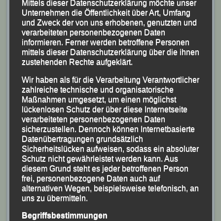
Mittels dieser Datenschutzerklärung möchte unser
Biathlonscheiben und wie bei den „Profis“ musste pro
Unternehmen die Öffentlichkeit über Art, Umfang
Fehlschuss eine kleine Strafrunde gelaufen werden.
und Zweck der von uns erhobenen, genutzten und
verarbeiteten personenbezogenen Daten
Zusätzlich gab es eine „Kinder-Spaß-Olympiade“, bei
informieren. Ferner werden betroffene Personen
mittels dieser Datenschutzerklärung über die ihnen
der sich Jung und Alt und sich vor allem auch die
zustehenden Rechte aufgeklärt.
Eltern mit ihren Kindern in diversen Wettbewerben
messen konnten.
Wir haben als für die Verarbeitung Verantwortlicher
zahlreiche technische und organisatorische
Maßnahmen umgesetzt, um einen möglichst
lückenlosen Schutz der über diese Internetseite
verarbeiteten personenbezogenen Daten
sicherzustellen. Dennoch können Internetbasierte
Datenübertragungen grundsätzlich
Sicherheitslücken aufweisen, sodass ein absoluter
Schutz nicht gewährleistet werden kann. Aus
diesem Grund steht es jeder betroffenen Person
frei, personenbezogene Daten auch auf
alternativen Wegen, beispielsweise telefonisch, an
uns zu übermitteln.
Ein Großteil der erfolgreichen Teilnehmerinnen und
Begriffsbestimmungen