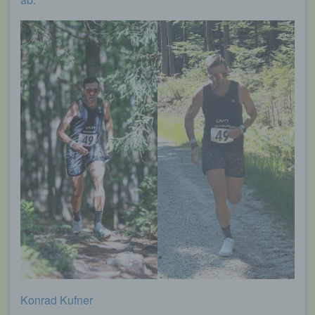
möglich wären.
Mittels eines Cookies können die Informationen
und Angebote auf unserer Internetseite im Sinne
des Benutzers optimiert werden. Cookies
ermöglichen uns, wie bereits erwähnt, die
Benutzer unserer Internetseite wiederzuerkennen.
Zweck dieser Wiedererkennung ist es, den
Nutzern die Verwendung unserer Internetseite zu
erleichtern. Der Benutzer einer Internetseite, die
Cookies verwendet, muss beispielsweise nicht bei
jedem Besuch der Internetseite erneut seine
Zugangsdaten eingeben, weil dies von der
Internetseite und dem auf dem Computersystem
des Benutzers abgelegten Cookie übernommen
wird. Ein weiteres Beispiel ist das Cookie eines
Warenkorbes im Online-Shop. Der Online-Shop
merkt sich die Artikel, die ein Kunde in den
virtuellen Warenkorb gelegt hat, über ein Cookie.
Die betroffene Person kann die Setzung von
Cookies durch unsere Internetseite jederzeit
Konrad Kufner
mittels einer entsprechenden Einstellung des