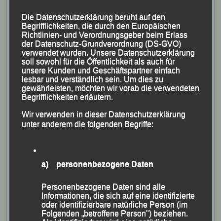
Teilnehmer mit Abteilungsleiter und Organisator
Torsten Weinert (stehend 2. v.re.), Stadtrat Dr. Achim
Die Datenschutzerklärung beruht auf den
Spechter (hinten re.), der Vorsitzenden der DJK-
Begrifflichkeiten, die durch den Europäischen
Richtlinien- und Verordnungsgeber beim Erlass
Eintracht Passau Elisabeth Wolf (5. v.li.), Stadträtin
der Datenschutz-Grundverordnung (DS-GVO)
Stefanie Auer (6. v.re.), Schirmherr OB Andreas Rother
verwendet wurden. Unsere Datenschutzerklärung
soll sowohl für die Öffentlichkeit als auch für
(2. v.li.) und dem DJK-Diözesanvorsitzenden Stadtrat
unsere Kunden und Geschäftspartner einfach
Siegfried Kapfer (1.v.li.)
lesbar und verständlich sein. Um dies zu
gewährleisten, möchten wir vorab die verwendeten
Foto Ski-Abteilung
Begrifflichkeiten erläutern.
Vor der Siegerehrung, zu der Ski-Abteilungsleiter
Wir verwenden in dieser Datenschutzerklärung
unter anderem die folgenden Begriffe:
Torsten Weinert den Schirmherrn Oberbürgermeister
Andreas Rother, die Vorsitzende der DJK-Eintracht
Passau Elisabeth Wolf, die Stadträte Stefanie Auer
a) personenbezogene Daten
und Dr. Achim Spechter, die beide selbst aktiv
teilnahmen, sowie den DJK-Diözesanvorsitzenden und
Personenbezogene Daten sind alle
Stadtrat Siegfried Kapfer, der u.a. als Starter fungierte,
Informationen, die sich auf eine identifizierte
oder identifizierbare natürliche Person (im
begrüßen konnte, ging Weinert in einem kurzen
Folgenden „betroffene Person") beziehen.