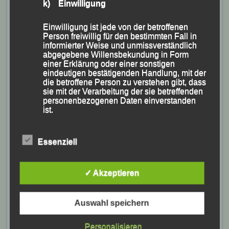
k) Einwilligung
Einwilligung ist jede von der betroffenen
Person freiwillig für den bestimmten Fall in
informierter Weise und unmissverständlich
abgegebene Willensbekundung in Form
einer Erklärung oder einer sonstigen
eindeutigen bestätigenden Handlung, mit der
die betroffene Person zu verstehen gibt, dass
sie mit der Verarbeitung der sie betreffenden
personenbezogenen Daten einverstanden
ist.
Essenziell
Marion Krautloher und Theresa Schachner
Name und Anschrift des für die Verarbeitung
Verantwortlichen
Foto: K.S.
✓ Akzeptieren
Theresa Schachner, für die 65:31 Minuten gestoppt
Verantwortlicher im Sinne der Datenschutz-
Grundverordnung, sonstiger in den Mitgliedstaaten
wurden, belegte Rang 12 des Damen-Klassements
der Europäischen Union geltenden
Auswahl speichern
und Marion Krautloher holte sich mit ihrer Endzeit von
Datenschutzgesetze und anderer Bestimmungen
mit datenschutzrechtlichem Charakter ist die:
68:01 Minuten den Sieg bei den 50jährigen Damen.
Personalisieren