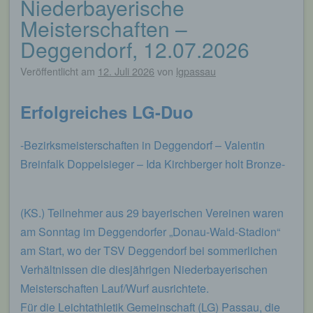
Niederbayerische
eines Cyberangriffes die zur Strafverfolgung
Meisterschaften –
notwendigen Informationen bereitzustellen. Diese
anonym erhobenen Daten und Informationen
Deggendorf, 12.07.2026
werden durch uns daher einerseits statistisch und
ferner mit dem Ziel ausgewertet, den Datenschutz
Veröffentlicht am
12. Juli 2026
von
lgpassau
und die Datensicherheit in unserem Unternehmen
zu erhöhen, um letztlich ein optimales
Schutzniveau für die von uns verarbeiteten
Erfolgreiches LG-Duo
personenbezogenen Daten sicherzustellen. Die
anonymen Daten der Server-Logfiles werden
-Bezirksmeisterschaften in Deggendorf – Valentin
getrennt von allen durch eine betroffene Person
angegebenen personenbezogenen Daten
Breinfalk Doppelsieger – Ida Kirchberger holt Bronze-
gespeichert.
Registrierung auf unserer Internetseite
(KS.) Teilnehmer aus 29 bayerischen Vereinen waren
am Sonntag im Deggendorfer „Donau-Wald-Stadion“
Die betroffene Person hat die Möglichkeit, sich auf
der Internetseite des für die Verarbeitung
am Start, wo der TSV Deggendorf bei sommerlichen
Verantwortlichen unter Angabe von
Verhältnissen die diesjährigen Niederbayerischen
personenbezogenen Daten zu registrieren.
Welche personenbezogenen Daten dabei an den
Meisterschaften Lauf/Wurf ausrichtete.
für die Verarbeitung Verantwortlichen übermittelt
Für die Leichtathletik Gemeinschaft (LG) Passau, die
werden, ergibt sich aus der jeweiligen