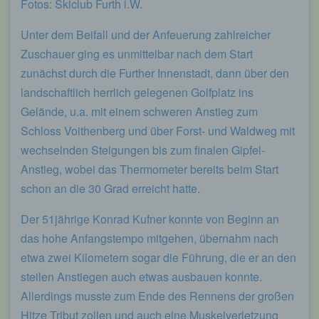
Fotos: Skiclub Furth i.W.
genutzten Internetbrowsers verhindern und damit
der Setzung von Cookies dauerhaft
Unter dem Beifall und der Anfeuerung zahlreicher
widersprechen. Ferner können bereits gesetzte
Cookies jederzeit über einen Internetbrowser oder
Zuschauer ging es unmittelbar nach dem Start
andere Softwareprogramme gelöscht werden. Dies
zunächst durch die Further Innenstadt, dann über den
ist in allen gängigen Internetbrowsern möglich.
landschaftlich herrlich gelegenen Golfplatz ins
Deaktiviert die betroffene Person die Setzung von
Cookies in dem genutzten Internetbrowser, sind
Gelände, u.a. mit einem schweren Anstieg zum
unter Umständen nicht alle Funktionen unserer
Schloss Voithenberg und über Forst- und Waldweg mit
Internetseite vollumfänglich nutzbar.
wechselnden Steigungen bis zum finalen Gipfel-
Erfassung von allgemeinen Daten und
Anstieg, wobei das Thermometer bereits beim Start
Informationen
schon an die 30 Grad erreicht hatte.
Die Internetseite erfasst mit jedem Aufruf der
Der 51jährige Konrad Kufner konnte von Beginn an
Internetseite durch eine betroffene Person oder ein
automatisiertes System eine Reihe von
das hohe Anfangstempo mitgehen, übernahm nach
allgemeinen Daten und Informationen. Diese
etwa zwei Kilometern sogar die Führung, die er an den
allgemeinen Daten und Informationen werden in
den Logfiles des Servers gespeichert. Erfasst
steilen Anstiegen auch etwas ausbauen konnte.
werden können die (1) verwendeten Browsertypen
Allerdings musste zum Ende des Rennens der großen
und Versionen, (2) das vom zugreifenden System
verwendete Betriebssystem, (3) die Internetseite,
Hitze Tribut zollen und auch eine Muskelverletzung