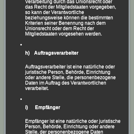
Verarbeitung durch das Unionsrecht oder
das Recht der Mitgliedstaaten vorgegeben,
so kann der Verantwortliche
beziehungsweise können die bestimmten
Kriterien seiner Benennung nach dem
Unionsrecht oder dem Recht der
Mitgliedstaaten vorgesehen werden.
h) Auftragsverarbeiter
Auftragsverarbeiter ist eine natürliche oder
juristische Person, Behörde, Einrichtung
oder andere Stelle, die personenbezogene
Daten im Auftrag des Verantwortlichen
verarbeitet.
i) Empfänger
Das Ehepaar Katharina und Bruno Kapfer, das mit der
Polizei Niederbayern auch die Mannschaftswertung
Empfänger ist eine natürliche oder juristische
gewann.
Person, Behörde, Einrichtung oder andere
Stelle, der personenbezogene Daten
Foto: K.S.