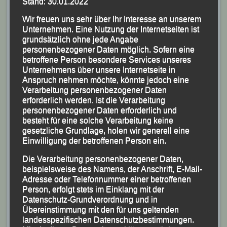
Stand: 30.01.2022
(KS.) Die Ski-Abteilung der DJK-Eintracht Passau feiert
Wir freuen uns sehr über Ihr Interesse an unserem
heuer ihr 50jähriges Bestehen und als eines der
Unternehmen. Eine Nutzung der Internetseiten ist
Highlights dieses Jubiläumsjahres ging am
grundsätzlich ohne jede Angabe
personenbezogener Daten möglich. Sofern eine
Wochenende der „32. Oberhauser Sommerbiathlon“
betroffene Person besondere Services unseres
auf der Sportanlage Passau-Oberhaus über die Bühne,
Unternehmens über unsere Internetseite in
zu dem sich knapp 130 Mitglieder der Ski-Abteilung
Anspruch nehmen möchte, könnte jedoch eine
Verarbeitung personenbezogener Daten
und der Leichtathleten eingefunden hatten.
erforderlich werden. Ist die Verarbeitung
personenbezogener Daten erforderlich und
Unter der lautstarken Anfeuerung und dem Beifall der
besteht für eine solche Verarbeitung keine
mitfiebernden Eltern, Großeltern und Betreuer hatten
gesetzliche Grundlage, holen wir generell eine
Einwilligung der betroffenen Person ein.
die Teilnehmer bei sommerlichen Temperaturen je
nach Altersklasse Laufstrecken von zweimal 50 m bis
Die Verarbeitung personenbezogener Daten,
maximal dreimal 400 m zu bewältigen.
beispielsweise des Namens, der Anschrift, E-Mail-
Adresse oder Telefonnummer einer betroffenen
Person, erfolgt stets im Einklang mit der
Bei den Kindern wurde der Lauf durch Dosenwerfen
Datenschutz-Grundverordnung und in
unterbrochen, die Jugendlichen und Erwachsenen
Übereinstimmung mit den für uns geltenden
schossen mit Lasergewehren auf Original
landesspezifischen Datenschutzbestimmungen.