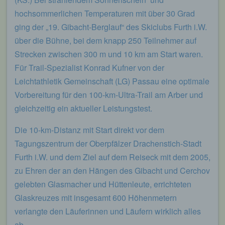
werden. Sie können die Verwendung von Cookies,
hochsommerlichen Temperaturen mit über 30 Grad
LocalStorage und SessionStorage durch
entsprechende Einstellung in Ihrem Browser
ging der „19. Gibacht-Berglauf“ des Skiclubs Furth i.W.
verhindern.
über die Bühne, bei dem knapp 250 Teilnehmer auf
Zahlreiche Internetseiten und Server verwenden
Strecken zwischen 300 m und 10 km am Start waren.
Cookies. Viele Cookies enthalten eine sogenannte
Für Trail-Spezialist Konrad Kufner von der
Cookie-ID. Eine Cookie-ID ist eine eindeutige
Leichtathletik Gemeinschaft (LG) Passau eine optimale
Kennung des Cookies. Sie besteht aus einer
Zeichenfolge, durch welche Internetseiten und
Vorbereitung für den 100-km-Ultra-Trail am Arber und
Server dem konkreten Internetbrowser zugeordnet
gleichzeitig ein aktueller Leistungstest.
werden können, in dem das Cookie gespeichert
wurde. Dies ermöglicht es den besuchten
Die 10-km-Distanz mit Start direkt vor dem
Internetseiten und Servern, den individuellen
Browser der betroffenen Person von anderen
Tagungszentrum der Oberpfälzer Drachenstich-Stadt
Internetbrowsern, die andere Cookies enthalten,
Furth i.W. und dem Ziel auf dem Reiseck mit dem 2005,
zu unterscheiden. Ein bestimmter Internetbrowser
zu Ehren der an den Hängen des Gibacht und Cerchov
kann über die eindeutige Cookie-ID wiedererkannt
und identifiziert werden.
gelebten Glasmacher und Hüttenleute, errichteten
Glaskreuzes mit insgesamt 600 Höhenmetern
Durch den Einsatz von Cookies kann den Nutzern
dieser Internetseite nutzerfreundlichere Services
verlangte den Läuferinnen und Läufern wirklich alles
bereitstellen, die ohne die Cookie-Setzung nicht
ab.