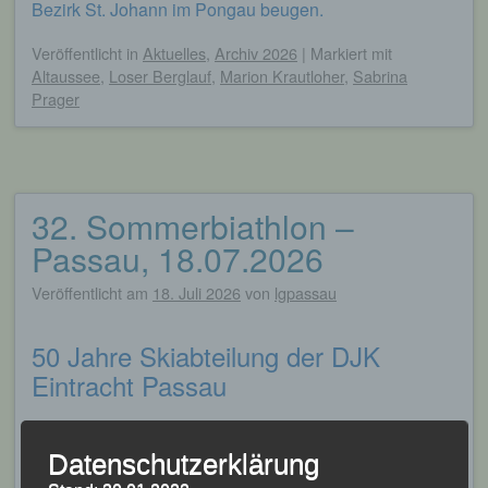
Bezirk St. Johann im Pongau beugen.
Veröffentlicht
in
Aktuelles
,
Archiv 2026
|
Markiert mit
Altaussee
,
Loser Berglauf
,
Marion Krautloher
,
Sabrina
Prager
32. Sommerbiathlon –
Passau, 18.07.2026
Veröffentlicht am
18. Juli 2026
von
lgpassau
50 Jahre Skiabteilung der DJK
Eintracht Passau
-Familienfest mit 130 Teilnehmern beim „32.
Datenschutzerklärung
Oberhauser Sommerbiathlon“!-