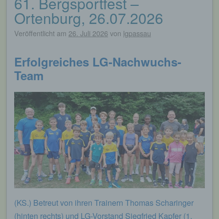
61. Bergsportfest –
Ortenburg, 26.07.2026
Veröffentlicht am
26. Juli 2026
von
lgpassau
Erfolgreiches LG-Nachwuchs-
Team
(KS.) Betreut von ihren Trainern Thomas Scharinger
(hinten rechts) und LG-Vorstand Siegfried Kapfer (1.