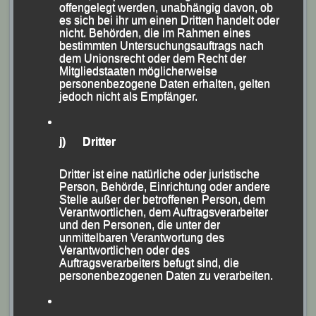
offengelegt werden, unabhängig davon, ob
es sich bei ihr um einen Dritten handelt oder
Ehefrau Katharina lief nach 60:17 Minuten als Sechste
nicht. Behörden, die im Rahmen eines
bestimmten Untersuchungsauftrags nach
der Damenwertung über die Ziellinie.
dem Unionsrecht oder dem Recht der
Mitgliedstaaten möglicherweise
personenbezogene Daten erhalten, gelten
jedoch nicht als Empfänger.
j) Dritter
Dritter ist eine natürliche oder juristische
Person, Behörde, Einrichtung oder andere
Stelle außer der betroffenen Person, dem
Verantwortlichen, dem Auftragsverarbeiter
und den Personen, die unter der
unmittelbaren Verantwortung des
Verantwortlichen oder des
Auftragsverarbeiters befugt sind, die
personenbezogenen Daten zu verarbeiten.