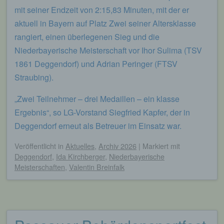
Auskunft darüber, welche personenbezogenen
mit seiner Endzeit von 2:15,83 Minuten, mit der er
Daten über die betroffene Person gespeichert sind.
aktuell in Bayern auf Platz Zwei seiner Altersklasse
Ferner berichtigt oder löscht der für die
rangiert, einen überlegenen Sieg und die
Verarbeitung Verantwortliche personenbezogene
Daten auf Wunsch oder Hinweis der betroffenen
Niederbayerische Meisterschaft vor Ihor Sulima (TSV
Person, soweit dem keine gesetzlichen
1861 Deggendorf) und Adrian Peringer (FTSV
Aufbewahrungspflichten entgegenstehen. Die
Straubing).
Gesamtheit der Mitarbeiter des für die Verarbeitung
Verantwortlichen stehen der betroffenen Person in
diesem Zusammenhang als Ansprechpartner zur
„Zwei Teilnehmer – drei Medaillen – ein klasse
Verfügung.
Ergebnis“, so LG-Vorstand Siegfried Kapfer, der in
Kontaktmöglichkeit über die Internetseite
Deggendorf erneut als Betreuer im Einsatz war.
Veröffentlicht
in
Aktuelles
,
Archiv 2026
|
Markiert mit
Die Internetseite enthält aufgrund von gesetzlichen
Deggendorf
,
Ida Kirchberger
,
Niederbayerische
Vorschriften Angaben, die eine schnelle
elektronische Kontaktaufnahme zu unserem
Meisterschaften
,
Valentin Breinfalk
Unternehmen sowie eine unmittelbare
Kommunikation mit uns ermöglichen, was
ebenfalls eine allgemeine Adresse der
sogenannten elektronischen Post (E-Mail-
Adresse) umfasst. Sofern eine betroffene Person
per E-Mail oder über ein Kontaktformular den