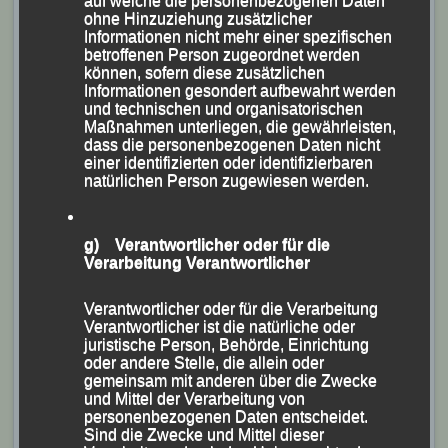
auf welche die personenbezogenen Daten
-„Quälspaß am Dreisessel“-
ohne Hinzuziehung zusätzlicher
Informationen nicht mehr einer spezifischen
(KS.) Zum 19. Mal hieß es am Samstag „Tag des
betroffenen Person zugeordnet werden
können, sofern diese zusätzlichen
Sports“ in Neureichenau und „Quälspaß am
Informationen gesondert aufbewahrt werden
Dreisessel“. Unter den 850 Teilnehmer mit Marion
und technischen und organisatorischen
Maßnahmen unterliegen, die gewährleisten,
Krautloher, Theresa Schachner und dem Ehepaar
dass die personenbezogenen Daten nicht
Katharina und Bruno Kapfer, das für die Polizei
einer identifizierten oder identifizierbaren
natürlichen Person zugewiesen werden.
Niederbayern an den Start ging, auch ein Läufer-
Quartett der Leichtathletik Gemeinschaft (LG) Passau.
g) Verantwortlicher oder für die
Auf der 10-km-Distanz, bei der rund 650 Höhenmeter
Verarbeitung Verantwortlicher
zu bewältigen waren, kämpfte sich Bruno Kapfer nach
Verantwortlicher oder für die Verarbeitung
53:19 Minuten ins Ziel und wurde damit in der
Verantwortlicher ist die natürliche oder
Gesamtwertung 12. und 10. der Herren-Klasse
juristische Person, Behörde, Einrichtung
oder andere Stelle, die allein oder
Allgemein.
gemeinsam mit anderen über die Zwecke
und Mittel der Verarbeitung von
personenbezogenen Daten entscheidet.
Sind die Zwecke und Mittel dieser