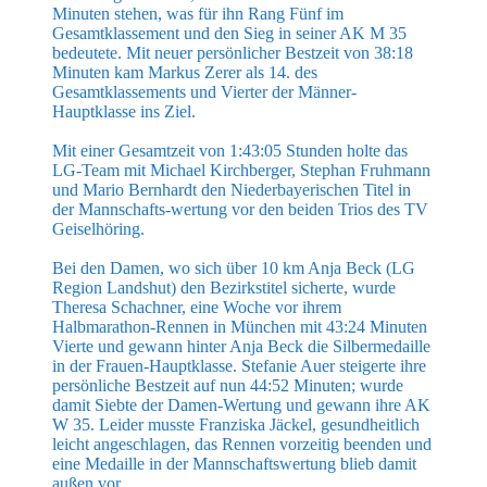
Minuten stehen, was für ihn Rang Fünf im
Gesamtklassement und den Sieg in seiner AK M 35
bedeutete. Mit neuer persönlicher Bestzeit von 38:18
Minuten kam Markus Zerer als 14. des
Gesamtklassements und Vierter der Männer-
Hauptklasse ins Ziel.
Mit einer Gesamtzeit von 1:43:05 Stunden holte das
LG-Team mit Michael Kirchberger, Stephan Fruhmann
und Mario Bernhardt den Niederbayerischen Titel in
der Mannschafts-wertung vor den beiden Trios des TV
Geiselhöring.
Bei den Damen, wo sich über 10 km Anja Beck (LG
Region Landshut) den Bezirkstitel sicherte, wurde
Theresa Schachner, eine Woche vor ihrem
Halbmarathon-Rennen in München mit 43:24 Minuten
Vierte und gewann hinter Anja Beck die Silbermedaille
in der Frauen-Hauptklasse. Stefanie Auer steigerte ihre
persönliche Bestzeit auf nun 44:52 Minuten; wurde
damit Siebte der Damen-Wertung und gewann ihre AK
W 35. Leider musste Franziska Jäckel, gesundheitlich
leicht angeschlagen, das Rennen vorzeitig beenden und
eine Medaille in der Mannschaftswertung blieb damit
außen vor.