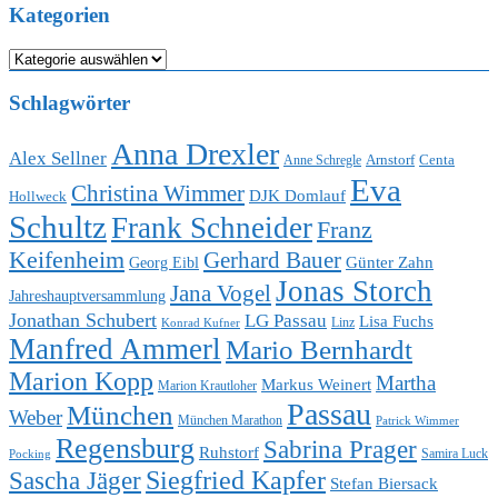
Kategorien
Kategorien
Schlagwörter
Anna Drexler
Alex Sellner
Arnstorf
Centa
Anne Schregle
Eva
Christina Wimmer
DJK Domlauf
Hollweck
Schultz
Frank Schneider
Franz
Keifenheim
Gerhard Bauer
Günter Zahn
Georg Eibl
Jonas Storch
Jana Vogel
Jahreshauptversammlung
Jonathan Schubert
LG Passau
Lisa Fuchs
Linz
Konrad Kufner
Manfred Ammerl
Mario Bernhardt
Marion Kopp
Martha
Markus Weinert
Marion Krautloher
Passau
München
Weber
München Marathon
Patrick Wimmer
Regensburg
Sabrina Prager
Ruhstorf
Samira Luck
Pocking
Sascha Jäger
Siegfried Kapfer
Stefan Biersack