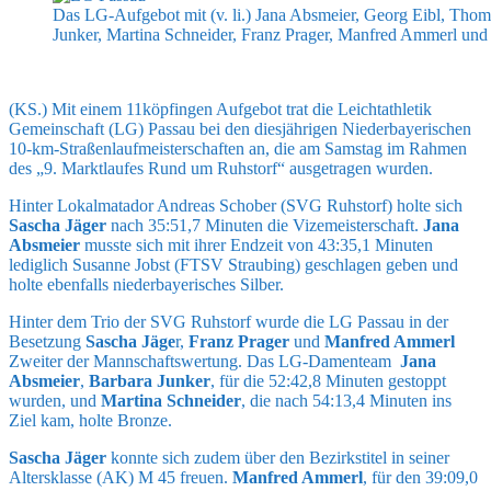
Das LG-Aufgebot mit (v. li.) Jana Absmeier, Georg Eibl, Thom
Junker, Martina Schneider, Franz Prager, Manfred Ammerl und
(KS.) Mit einem 11köpfingen Aufgebot trat die Leichtathletik
Gemeinschaft (LG) Passau bei den diesjährigen Niederbayerischen
10-km-Straßenlaufmeisterschaften an, die am Samstag im Rahmen
des „9. Marktlaufes Rund um Ruhstorf“ ausgetragen wurden.
Hinter Lokalmatador Andreas Schober (SVG Ruhstorf) holte sich
Sascha Jäger
nach 35:51,7 Minuten die Vizemeisterschaft.
Jana
Absmeier
musste sich mit ihrer Endzeit von 43:35,1 Minuten
lediglich Susanne Jobst (FTSV Straubing) geschlagen geben und
holte ebenfalls niederbayerisches Silber.
Hinter dem Trio der SVG Ruhstorf wurde die LG Passau in der
Besetzung
Sascha Jäge
r,
Franz Prager
und
Manfred Ammerl
Zweiter der Mannschaftswertung. Das LG-Damenteam
Jana
Absmeier
,
Barbara Junker
, für die 52:42,8 Minuten gestoppt
wurden, und
Martina Schneider
, die nach 54:13,4 Minuten ins
Ziel kam, holte Bronze.
Sascha Jäger
konnte sich zudem über den Bezirkstitel in seiner
Altersklasse (AK) M 45 freuen.
Manfred Ammerl
, für den 39:09,0