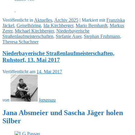
Veröffentlicht
in
Aktuelles
,
Archiv 2025
|
Markiert mit
Franziska
Jäckel
,
Geiselhöring
,
Ida Kirchberger
,
Mario Bernhardt
,
Markus
Zerer
,
Michael Kirchberger
,
Niederbayerische
Straßenlaufmeisterschaften
,
Stefanie Auer
,
Stephan Fruhmann
,
Theresa Schachner
Niederbayerische Straßenlaufmeisterschaften,
Ruhstorf, 13. Mai 2017
Veröffentlicht am
14. Mai 2017
von
lgpassau
Jana Absmeier und Sascha Jäger holen
Silber