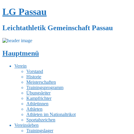
LG Passau
Leichtathletik Gemeinschaft Passau
Hauptmenü
Zum
Verein
Inhalt
Vorstand
springen
Historie
Meisterschaften
Trainingsprogramm
Übungsleiter
Kampfrichter
Athletinnen
Athleten
Athleten im Nationaltrikot
Sportabzeichen
Vereinsleben
Trainingslager