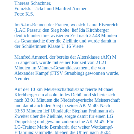
Theresa Schachner,
Franziska Jäckel und Manfred Ammerl
Foto: K.S.
Im 5-km-Rennen der Frauen, wo sich Laura Eisenreich
(LAC Passau) den Sieg holte, lief Ida Kirchberger
deutlich unter ihrer avisierten Zeit nach 22:48 Minuten
als Gesamtachte über die Ziellinie und wurde damit in
der Schülerinnen Klasse U 16 Vierte.
Manfred Ammerl, der bereits der Altersklasse (AK) M
55 angehört, wurde mit seiner Endzeit von 21:21
Minuten im Männer-Gesamtklassement, die von
Alexander Kampf (FTSV Straubing) gewonnen wurde,
Neunter.
Auf der 10-km-Meisterschaftsdistanz feierte Michael
Kirchberger ein absolut tolles Debüt und sicherte sich
nach 33:01 Minuten die Niederbayerische Meisterschaft
und damit auch den Sieg in seiner AK M 40. Nach
33:59 Minuten lief Ultraläufer Stephan Fruhmann als
Zweiter über die Ziellinie, sorgte damit für einen LG-
Doppelsieg und gewann zudem seine AK M 45. Für
LG-Trainer Mario Bernhardt, der weiter Wettkampf-
Erfahrung sammelte, blieben die Uhren nach 36:04