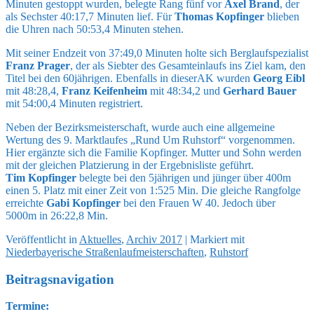
Minuten gestoppt wurden, belegte Rang fünf vor
Axel Brand
, der
als Sechster 40:17,7 Minuten lief. Für
Thomas Kopfinger
blieben
die Uhren nach 50:53,4 Minuten stehen.
Mit seiner Endzeit von 37:49,0 Minuten holte sich Berglaufspezialist
Franz Prager
, der als Siebter des Gesamteinlaufs ins Ziel kam, den
Titel bei den 60jährigen. Ebenfalls in dieserAK wurden
Georg Eibl
mit 48:28,4,
Franz Keifenheim
mit 48:34,2 und
Gerhard Bauer
mit 54:00,4 Minuten registriert.
Neben der Bezirksmeisterschaft, wurde auch eine allgemeine
Wertung des 9. Marktlaufes „Rund Um Ruhstorf“ vorgenommen.
Hier ergänzte sich die Familie Kopfinger. Mutter und Sohn werden
mit der gleichen Platzierung in der Ergebnisliste geführt.
Tim Kopfinger
belegte bei den 5jährigen und jünger über 400m
einen 5. Platz mit einer Zeit von 1:525 Min. Die gleiche Rangfolge
erreichte
Gabi Kopfinger
bei den Frauen W 40. Jedoch über
5000m in 26:22,8 Min.
Veröffentlicht
in
Aktuelles
,
Archiv 2017
|
Markiert mit
Niederbayerische Straßenlaufmeisterschaften
,
Ruhstorf
Beitragsnavigation
Termine: