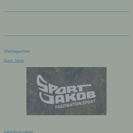
e) Profiling
Profiling ist jede Art der automatisierten
Verarbeitung personenbezogener Daten, die
darin besteht, dass diese
personenbezogenen Daten verwendet
werden, um bestimmte persönliche Aspekte,
die sich auf eine natürliche Person beziehen,
Werbepartner
zu bewerten, insbesondere, um Aspekte
bezüglich Arbeitsleistung, wirtschaftlicher
Sport Jakob
Lage, Gesundheit, persönlicher Vorlieben,
Interessen, Zuverlässigkeit, Verhalten,
Aufenthaltsort oder Ortswechsel dieser
natürlichen Person zu analysieren oder
vorherzusagen.
f) Pseudonymisierung
Pseudonymisierung ist die Verarbeitung
personenbezogener Daten in einer Weise,
auf welche die personenbezogenen Daten
paperstore papier