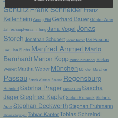
Schultz
Frank Schneider
Verarbeitung ist jeder mit oder ohne Hilfe
Franz
automatisierter Verfahren ausgeführte
Keifenheim
Vorgang oder jede solche Vorgangsreihe im
Gerhard Bauer
Günter Zahn
Georg Eibl
Zusammenhang mit personenbezogenen
Jonas
Daten wie das Erheben, das Erfassen, die
Jana Vogel
Jahreshauptversammlung
Organisation, das Ordnen, die Speicherung,
Storch
die Anpassung oder Veränderung, das
Jonathan Schubert
LG Passau
Konrad Kufner
Auslesen, das Abfragen, die Verwendung,
die Offenlegung durch Übermittlung,
Manfred Ammerl
Mario
Lisa Fuchs
Verbreitung oder eine andere Form der
Linz
Bereitstellung, den Abgleich oder die
Bernhardt
Marion Kopp
Markus
Verknüpfung, die Einschränkung, das
Marion Krautloher
Löschen oder die Vernichtung.
München
Martha Weber
Weinert
München Marathon
Passau
Regensburg
Patrick Wimmer
Pocking
d) Einschränkung der Verarbeitung
Sabrina Prager
Sascha
Ruhstorf
Samira Luck
Einschränkung der Verarbeitung ist die
Jäger
Siegfried Kapfer
Stefan Biersack
Stefanie
Markierung gespeicherter
personenbezogener Daten mit dem Ziel, ihre
Stephan Deckwerth
Stephan Fruhmann
Auer
künftige Verarbeitung einzuschränken.
Tobias Schreindl
Tobias Kapfer
Thomas Kopfinger