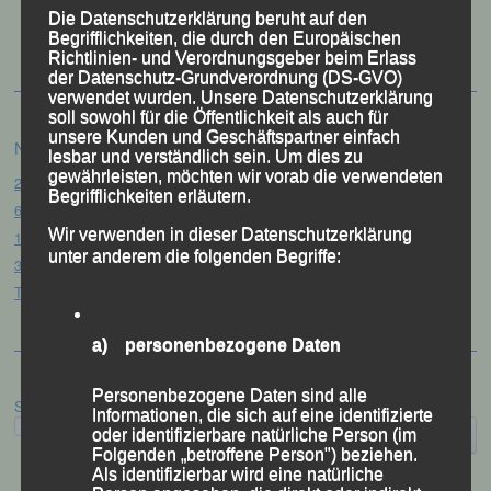
50 Jahre LG Passau
Die Datenschutzerklärung beruht auf den
Festzschrift
Begrifflichkeiten, die durch den Europäischen
Richtlinien- und Verordnungsgeber beim Erlass
der Datenschutz-Grundverordnung (DS-GVO)
verwendet wurden. Unsere Datenschutzerklärung
soll sowohl für die Öffentlichkeit als auch für
unsere Kunden und Geschäftspartner einfach
Neueste Beiträge
lesbar und verständlich sein. Um dies zu
gewährleisten, möchten wir vorab die verwendeten
20. Goldener Steig-Lauf – Stozec/Tusset, 01.08.2026
Begrifflichkeiten erläutern.
61. Bergsportfest – Ortenburg, 26.07.2026
Wir verwenden in dieser Datenschutzerklärung
12. Loser Berglauf – Altaussee/Österreich, 25.07.2026
unter anderem die folgenden Begriffe:
32. Sommerbiathlon – Passau, 18.07.2026
Tag des Sports – „Quälspaß am Dreisessel“ – Neureichenau, 18.07.2026
a) personenbezogene Daten
Personenbezogene Daten sind alle
Suchen
Informationen, die sich auf eine identifizierte
oder identifizierbare natürliche Person (im
Folgenden „betroffene Person") beziehen.
Als identifizierbar wird eine natürliche