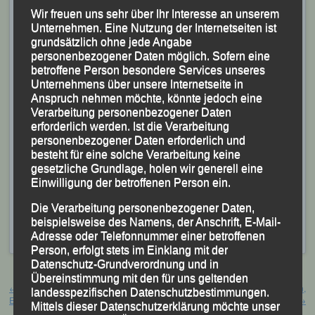
Wir freuen uns sehr über Ihr Interesse an unserem
Unternehmen. Eine Nutzung der Internetseiten ist
grundsätzlich ohne jede Angabe
personenbezogener Daten möglich. Sofern eine
Thomas Kopfinger schnellster 55jähriger
betroffene Person besondere Services unseres
Unternehmens über unsere Internetseite in
Foto K.S.
Anspruch nehmen möchte, könnte jedoch eine
Verarbeitung personenbezogener Daten
In Dingolfing blieben für Thomas Kopfinger die Uhren
erforderlich werden. Ist die Verarbeitung
nach 43:56 Minuten stehen, was für ihn Rang Neun im
personenbezogener Daten erforderlich und
besteht für eine solche Verarbeitung keine
Gesamteinlauf und den Sieg in seiner AK M 55
gesetzliche Grundlage, holen wir generell eine
bedeutete.
Einwilligung der betroffenen Person ein.
Veröffentlicht
in
Aktuelles
,
Archiv 2025
|
Markiert mit
Franz
Die Verarbeitung personenbezogener Daten,
Keifenheim
,
Halbmarathon Altötting
,
Halbmarathon
beispielsweise des Namens, der Anschrift, E-Mail-
Dingolfing
,
LG Passau
,
Thomas Kopfinger
Adresse oder Telefonnummer einer betroffenen
Person, erfolgt stets im Einklang mit der
Datenschutz-Grundverordnung und in
Beitragsnavigation
Übereinstimmung mit den für uns geltenden
←
8. Arberland Ultra Trail – Bayerisch
51. BMW Berlin-Marathon – Berlin,
landesspezifischen Datenschutzbestimmungen.
Eisenstein, 20.09.2025
21.09.2025
→
Mittels dieser Datenschutzerklärung möchte unser