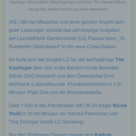
Kopfinger, Nicole Weikl, Gaby Kopfinger und Sohn Tim, Gerhard Bauer,
Georg Eibl, Kathrin Bründl und Franz Keifenheim
(KS.) Mit vier Medaillen und einer ganzen Anzahl sehr
guter Leistungen startete das zehnköpfige Aufgebot
der Leichtathletik Gemeinschaft (LG) Passau beim „18.
Ruhstorfer Geländelauf“ in die neue Cross-Saison.
So holte sich der jüngste LG`ler, der sechsjährige
Tim
Kopfinger
über 300 m der Bambini hinter Benedikt
Stöckl (SVG Ruhstorf) und dem Österreicher Emil
Mühlbeck (Lebensfreunde Prambachkirchen) in 1:21
Minuten Platz Drei und die Bronzemedaille.
Über 7.500 m der Altersklasse (AK) W 30 siegte
Nicole
Weikl
in 35:30 Minuten vor Sandra Petermaier und
Tina Zeilinger (beide LC Geinberg).
Bei den 35jährigen Damen musste sich
Kathrin