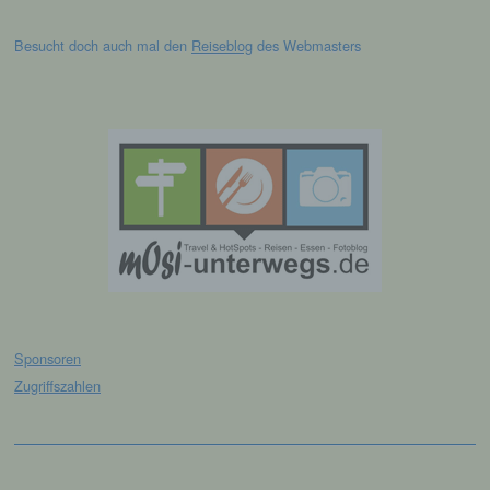
Informationen gesondert aufbewahrt werden
und technischen und organisatorischen
Besucht doch auch mal den
Reiseblog
des Webmasters
Maßnahmen unterliegen, die gewährleisten,
dass die personenbezogenen Daten nicht
einer identifizierten oder identifizierbaren
natürlichen Person zugewiesen werden.
g) Verantwortlicher oder für die
Verarbeitung Verantwortlicher
Verantwortlicher oder für die Verarbeitung
Verantwortlicher ist die natürliche oder
juristische Person, Behörde, Einrichtung
oder andere Stelle, die allein oder
gemeinsam mit anderen über die Zwecke
und Mittel der Verarbeitung von
Sponsoren
personenbezogenen Daten entscheidet.
Zugriffszahlen
Sind die Zwecke und Mittel dieser
Verarbeitung durch das Unionsrecht oder
das Recht der Mitgliedstaaten vorgegeben,
so kann der Verantwortliche
beziehungsweise können die bestimmten
Facebook
Instagram
Kriterien seiner Benennung nach dem