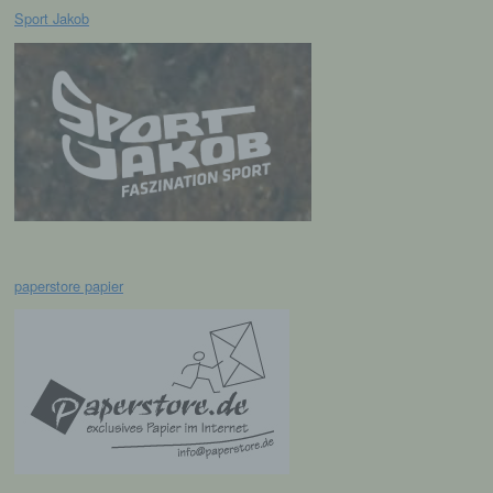
Profiling ist jede Art der automatisierten
Sport Jakob
Verarbeitung personenbezogener Daten, die
darin besteht, dass diese
personenbezogenen Daten verwendet
werden, um bestimmte persönliche Aspekte,
die sich auf eine natürliche Person beziehen,
zu bewerten, insbesondere, um Aspekte
bezüglich Arbeitsleistung, wirtschaftlicher
Lage, Gesundheit, persönlicher Vorlieben,
Interessen, Zuverlässigkeit, Verhalten,
Aufenthaltsort oder Ortswechsel dieser
natürlichen Person zu analysieren oder
vorherzusagen.
paperstore papier
f) Pseudonymisierung
Pseudonymisierung ist die Verarbeitung
personenbezogener Daten in einer Weise,
auf welche die personenbezogenen Daten
ohne Hinzuziehung zusätzlicher
Informationen nicht mehr einer spezifischen
betroffenen Person zugeordnet werden
können, sofern diese zusätzlichen