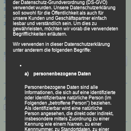
20. Goldener Steig-Lauf – Stozec/Tusset, 01.08.2026
der Datenschutz-Grundverordnung (DS-GVO)
verwendet wurden. Unsere Datenschutzerklärung
61. Bergsportfest – Ortenburg, 26.07.2026
soll sowohl für die Öffentlichkeit als auch für
12. Loser Berglauf – Altaussee/Österreich, 25.07.2026
unsere Kunden und Geschäftspartner einfach
32. Sommerbiathlon – Passau, 18.07.2026
lesbar und verständlich sein. Um dies zu
gewährleisten, möchten wir vorab die verwendeten
Begrifflichkeiten erläutern.
Wir verwenden in dieser Datenschutzerklärung
unter anderem die folgenden Begriffe:
Suchen
a) personenbezogene Daten
Personenbezogene Daten sind alle
Informationen, die sich auf eine identifizierte
oder identifizierbare natürliche Person (im
Archiv
Folgenden „betroffene Person") beziehen.
Archiv
Als identifizierbar wird eine natürliche
Person angesehen, die direkt oder indirekt,
insbesondere mittels Zuordnung zu einer
Kennung wie einem Namen, zu einer
Kennnummer, zu Standortdaten, zu einer