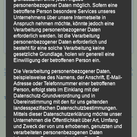
Bei den 60jährigen wurde
Georg Eibl
in 36:26 Minuten
personenbezogener Daten möglich. Sofern eine
Sechster,
Franz Keifenheim
in 37:09 Minuten Achter
betroffene Person besondere Services unseres
Unternehmens über unsere Internetseite in
und
Gerhard Bauer
mit seiner Endzeit von 43:53
Anspruch nehmen möchte, könnte jedoch eine
Minuten Zwölfter.
Verarbeitung personenbezogener Daten
erforderlich werden. Ist die Verarbeitung
Veröffentlicht
in
Aktuelles
,
Archiv 2018
|
Markiert mit
personenbezogener Daten erforderlich und
Geländelauf Ruhstorf
,
Ruhstorf
besteht für eine solche Verarbeitung keine
gesetzliche Grundlage, holen wir generell eine
Einwilligung der betroffenen Person ein.
Beitragsnavigation
←
Mittel- und Langstrecken –
Kreismeisterschaften Passau, 30.
Die Verarbeitung personenbezogener Daten,
Trainingslager
September 2018
→
beispielsweise des Namens, der Anschrift, E-Mail-
Adresse oder Telefonnummer einer betroffenen
Person, erfolgt stets im Einklang mit der
Datenschutz-Grundverordnung und in
Termine:
Übereinstimmung mit den für uns geltenden
landesspezifischen Datenschutzbestimmungen.
Mittels dieser Datenschutzerklärung möchte unser
Unternehmen die Öffentlichkeit über Art, Umfang
und Zweck der von uns erhobenen, genutzten und
verarbeiteten personenbezogenen Daten