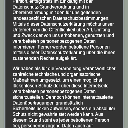
Person, erfolgt stets im Einklang mit der
Datenschutz-Grundverordnung und in
Übereinstimmung mit den für uns geltenden
landesspezifischen Datenschutzbestimmungen.
Mittels dieser Datenschutzerklärung möchte unser
Unternehmen die Öffentlichkeit über Art, Umfang
und Zweck der von uns erhobenen, genutzten und
verarbeiteten personenbezogenen Daten
informieren. Ferner werden betroffene Personen
mittels dieser Datenschutzerklärung über die ihnen
zustehenden Rechte aufgeklärt.
Wir haben als für die Verarbeitung Verantwortlicher
zahlreiche technische und organisatorische
Maßnahmen umgesetzt, um einen möglichst
lückenlosen Schutz der über diese Internetseite
verarbeiteten personenbezogenen Daten
sicherzustellen. Dennoch können Internetbasierte
Das restliche LG-Team mit v.li. Jonathan Schubert,
Datenübertragungen grundsätzlich
Michael Kirchberger,
Sicherheitslücken aufweisen, sodass ein absoluter
Gerhard Bauer, Christina Wimmer und Mario Bernhardt
Schutz nicht gewährleistet werden kann. Aus
diesem Grund steht es jeder betroffenen Person
Foto. K.S.
frei, personenbezogene Daten auch auf