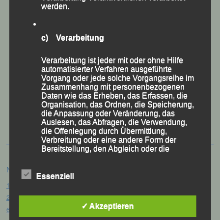
werden.
c) Verarbeitung
Verarbeitung ist jeder mit oder ohne Hilfe
automatisierter Verfahren ausgeführte
Vorgang oder jede solche Vorgangsreihe im
Zusammenhang mit personenbezogenen
Daten wie das Erheben, das Erfassen, die
50 Jahre LG Passau
Organisation, das Ordnen, die Speicherung,
Festzschrift
die Anpassung oder Veränderung, das
Auslesen, das Abfragen, die Verwendung,
die Offenlegung durch Übermittlung,
Verbreitung oder eine andere Form der
Bereitstellung, den Abgleich oder die
Verknüpfung, die Einschränkung, das
Löschen oder die Vernichtung.
Neueste Beiträge
Essenziell
15. Pörndorfer Sommernachtslauf – Pörndorf, 01.08.2026
20. Goldener Steig-Lauf – Stozec/Tusset, 01.08.2026
d) Einschränkung der Verarbeitung
✓ Akzeptieren
61. Bergsportfest – Ortenburg, 26.07.2026