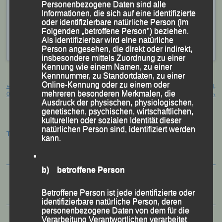
Personenbezogene Daten sind alle
Informationen, die sich auf eine identifizierte
Veröffentlicht
in
Aktuelles
|
Markiert mit
Christina Wimmer
,
oder identifizierbare natürliche Person (im
Gerhard Bauer
,
Ida Kirchberger
,
Mario Bernhardt
,
Martha
Folgenden „betroffene Person") beziehen.
Weber
,
Mettenheim
,
Mettenheimer Alleelauf
,
Als identifizierbar wird eine natürliche
Michael Kirchberger
,
onathan Schubert
Person angesehen, die direkt oder indirekt,
insbesondere mittels Zuordnung zu einer
Kennung wie einem Namen, zu einer
Beitragsnavigation
Kennnummer, zu Standortdaten, zu einer
Online-Kennung oder zu einem oder
←
Bahneröffnung – Wasserburg,
26. Schafberglauf – St. Wolfgang,
mehreren besonderen Merkmalen, die
01.05.2026
09.05.2026
→
Ausdruck der physischen, physiologischen,
genetischen, psychischen, wirtschaftlichen,
kulturellen oder sozialen Identität dieser
natürlichen Person sind, identifiziert werden
Termine:
kann.
b) betroffene Person
Betroffene Person ist jede identifizierte oder
identifizierbare natürliche Person, deren
personenbezogene Daten von dem für die
Verarbeitung Verantwortlichen verarbeitet