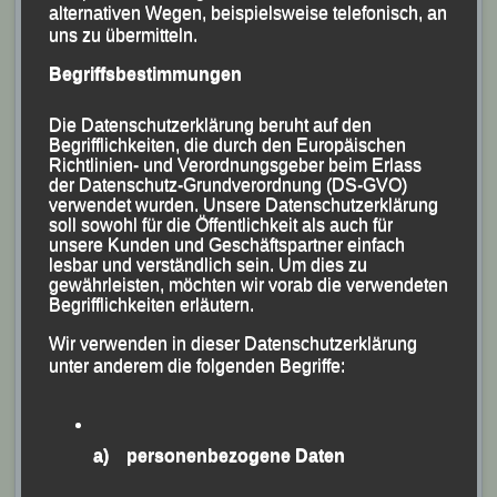
alternativen Wegen, beispielsweise telefonisch, an
Trotz erheblicher Magenprobleme ab Kilometer Fünf
uns zu übermitteln.
kämpfte sich Jonathan Schubert auch noch über die
Begriffsbestimmungen
zweite Runde und lief nach 35:49 Minuten als Siebter
des Gesamtklassements und Zweiter seiner AK M 30
Die Datenschutzerklärung beruht auf den
über die Ziellinie.
Begrifflichkeiten, die durch den Europäischen
Richtlinien- und Verordnungsgeber beim Erlass
der Datenschutz-Grundverordnung (DS-GVO)
Etwas zu schnell angegangen war LG-Trainer Mario
verwendet wurden. Unsere Datenschutzerklärung
Bernhardt die zwei Runden entlang der historischen
soll sowohl für die Öffentlichkeit als auch für
unsere Kunden und Geschäftspartner einfach
Lindenallee zwischen Mettenheim und Mettenheim-
lesbar und verständlich sein. Um dies zu
Hart, kam mit seiner Endzeit von 36:10 Minuten als 10.
gewährleisten, möchten wir vorab die verwendeten
Begrifflichkeiten erläutern.
der Gesamtwertung ins Ziel; konnte sich aber den Sieg
in seiner AK M 35 sichern. LG-Oldie Gerhard Bauer
Wir verwenden in dieser Datenschutzerklärung
unter anderem die folgenden Begriffe:
wurde mit seiner Endzeit von 1:00 Stunden Vierter bei
den 70jährigen. In der Damen-Wertung Verena
Bachmayer (SC Haag) nicht zu schlagen war, lief
a) personenbezogene Daten
Christina mit 45:45 Minuten auf Rang Neun gesamt
und wurde Zweite bei den 30jährigen.