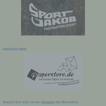
Empfänger ist eine natürliche oder juristische
Person, Behörde, Einrichtung oder andere
Stelle, der personenbezogene Daten
offengelegt werden, unabhängig davon, ob
es sich bei ihr um einen Dritten handelt oder
nicht. Behörden, die im Rahmen eines
bestimmten Untersuchungsauftrags nach
dem Unionsrecht oder dem Recht der
Mitgliedstaaten möglicherweise
personenbezogene Daten erhalten, gelten
paperstore papier
jedoch nicht als Empfänger.
j) Dritter
Dritter ist eine natürliche oder juristische
Person, Behörde, Einrichtung oder andere
Stelle außer der betroffenen Person, dem
Verantwortlichen, dem Auftragsverarbeiter
und den Personen, die unter der
unmittelbaren Verantwortung des
Besucht doch auch mal den
Reiseblog
des Webmasters
Verantwortlichen oder des