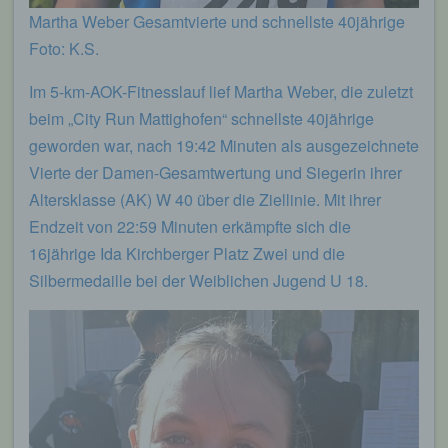
Martha Weber Gesamtvierte und schnellste 40jährige
Foto: K.S.
Im 5-km-AOK-Fitnesslauf lief Martha Weber, die zuletzt
beim „City Run Mattighofen“ schnellste 40jährige
geworden war, nach 19:42 Minuten als ausgezeichnete
Vierte der Damen-Gesamtwertung und Siegerin ihrer
Altersklasse (AK) W 40 über die Ziellinie. Mit ihrer
Endzeit von 22:59 Minuten erkämpfte sich die
16jährige Ida Kirchberger Platz Zwei und die
Silbermedaille bei der Weiblichen Jugend U 18.