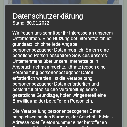
Ida Kirchberger holt Silber bei der Weiblichen Jugend
Datenschutzerklärung
U 18
Foto: K.S.
Stand: 30.01.2022
Wir freuen uns sehr über Ihr Interesse an unserem
Beim 10-km-Sparkassen-Aktivlauf, wo bei den
Unternehmen. Eine Nutzung der Internetseiten ist
Männern Leander Gallemann (LV Region
grundsätzlich ohne jede Angabe
personenbezogener Daten möglich. Sofern eine
Geiselhöring) gewann, zeigte sich Michael Kirchberger
betroffene Person besondere Services unseres
nach drei Wochen Marathon-Regeneration sichtlich
Unternehmens über unsere Internetseite in
zufrieden mit seinen 33:38 Minuten, mit denen er im
Anspruch nehmen möchte, könnte jedoch eine
Verarbeitung personenbezogener Daten
Gesamtklassement Dritter wurde und sich den Sieg in
erforderlich werden. Ist die Verarbeitung
seiner AK M 40 holte.
personenbezogener Daten erforderlich und
besteht für eine solche Verarbeitung keine
gesetzliche Grundlage, holen wir generell eine
Einwilligung der betroffenen Person ein.
Die Verarbeitung personenbezogener Daten,
beispielsweise des Namens, der Anschrift, E-Mail-
Adresse oder Telefonnummer einer betroffenen