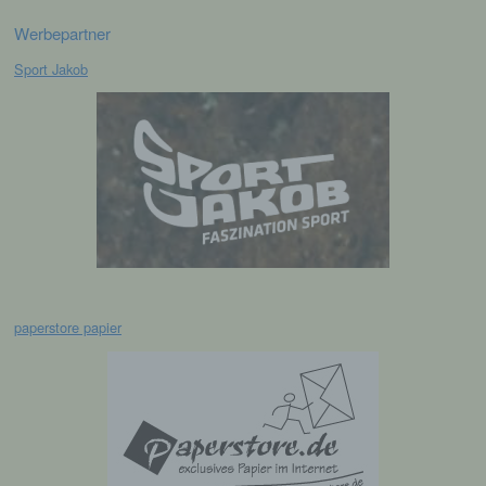
Zweck dieser Wiedererkennung ist es, den
Werbepartner
Nutzern die Verwendung unserer Internetseite zu
erleichtern. Der Benutzer einer Internetseite, die
Sport Jakob
Cookies verwendet, muss beispielsweise nicht bei
jedem Besuch der Internetseite erneut seine
Zugangsdaten eingeben, weil dies von der
Internetseite und dem auf dem Computersystem
des Benutzers abgelegten Cookie übernommen
wird. Ein weiteres Beispiel ist das Cookie eines
Warenkorbes im Online-Shop. Der Online-Shop
merkt sich die Artikel, die ein Kunde in den
virtuellen Warenkorb gelegt hat, über ein Cookie.
Die betroffene Person kann die Setzung von
Cookies durch unsere Internetseite jederzeit
paperstore papier
mittels einer entsprechenden Einstellung des
genutzten Internetbrowsers verhindern und damit
der Setzung von Cookies dauerhaft
widersprechen. Ferner können bereits gesetzte
Cookies jederzeit über einen Internetbrowser oder
andere Softwareprogramme gelöscht werden. Dies
ist in allen gängigen Internetbrowsern möglich.
Deaktiviert die betroffene Person die Setzung von