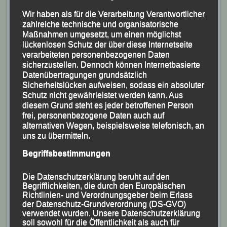
Wir haben als für die Verarbeitung Verantwortlicher
zahlreiche technische und organisatorische
Maßnahmen umgesetzt, um einen möglichst
lückenlosen Schutz der über diese Internetseite
verarbeiteten personenbezogenen Daten
sicherzustellen. Dennoch können Internetbasierte
Datenübertragungen grundsätzlich
Sicherheitslücken aufweisen, sodass ein absoluter
Schutz nicht gewährleistet werden kann. Aus
diesem Grund steht es jeder betroffenen Person
frei, personenbezogene Daten auch auf
alternativen Wegen, beispielsweise telefonisch, an
Eva Schultz (471) auf dem Weg zur Bayerischen
uns zu übermitteln.
Meisterschaft über 5000m der Frauen.
Begriffsbestimmungen
Foto: Kiefner
Die Datenschutzerklärung beruht auf den
Aufgrund ihrer Meldezeit war
Eva Schultz
bereits im
Begrifflichkeiten, die durch den Europäischen
Richtlinien- und Verordnungsgeber beim Erlass
Vorfeld als Favoritin über 5.000m der Frauen gehandelt
der Datenschutz-Grundverordnung (DS-GVO)
worden. Nach dem Start legten die Damen die ersten
verwendet wurden. Unsere Datenschutzerklärung
soll sowohl für die Öffentlichkeit als auch für
1.000 m ein relativ flottes Tempo vor und Maria Kerres