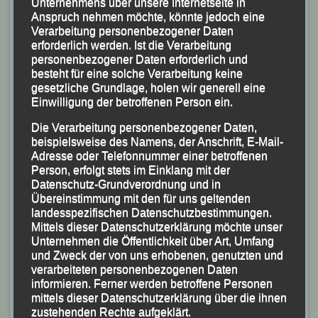
Unternehmens über unsere Internetseite in
Sekunden auf 10:06,21 Minuten verbesserten neuen
Anspruch nehmen möchte, könnte jedoch eine
Verarbeitung personenbezogener Daten
persönlichen Bestzeit lief
Anna Drexler
zum zweiten
erforderlich werden. Ist die Verarbeitung
Bayerischen Silber.
personenbezogener Daten erforderlich und
besteht für eine solche Verarbeitung keine
gesetzliche Grundlage, holen wir generell eine
Einwilligung der betroffenen Person ein.
Die Verarbeitung personenbezogener Daten,
beispielsweise des Namens, der Anschrift, E-Mail-
Adresse oder Telefonnummer einer betroffenen
Person, erfolgt stets im Einklang mit der
Datenschutz-Grundverordnung und in
Übereinstimmung mit den für uns geltenden
landesspezifischen Datenschutzbestimmungen.
Mittels dieser Datenschutzerklärung möchte unser
Unternehmen die Öffentlichkeit über Art, Umfang
und Zweck der von uns erhobenen, genutzten und
verarbeiteten personenbezogenen Daten
informieren. Ferner werden betroffene Personen
mittels dieser Datenschutzerklärung über die ihnen
zustehenden Rechte aufgeklärt.