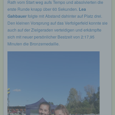
Rath vom Start weg aufs Tempo und absolvierten die
erste Runde knapp über 60 Sekunden.
Lea
Gahbauer
folgte mit Abstand dahinter auf Platz drei.
Den kleinen Vorsprung auf das Verfolgerfeld konnte sie
auch auf der Zielgeraden verteidigen und erkämpfte
sich mit neuer persönlicher Bestzeit von 2:17,95
Minuten die Bronzemedaille.