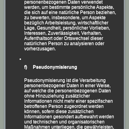
personenbezogenen Daten verwendet
werden, um bestimmte persönliche Aspekte,
Felix Proschek
, der sich Mitte Juli beim
die sich auf eine natürliche Person beziehen,
„Mitsommerlauf“ in Regensburg mit neuer persönlicher
zu bewerten, insbesondere, um Aspekte
bezüglich Arbeitsleistung, wirtschaftlicher
Bestleitung erstmals für eine Bayerische Meisterschaft
Lage, Gesundheit, persönlicher Vorlieben,
qualifiziert hatte, lieferte über 800 m der Männlichen
Interessen, Zuverlässigkeit, Verhalten,
Aufenthaltsort oder Ortswechsel dieser
Jugend U 18 ein couragiertes Rennen und belegte mit
natürlichen Person zu analysieren oder
seiner Endzeit von 2:08,03 Minuten, nur knapp über
vorherzusagen.
seiner Bestzeit, Platz Acht.
f) Pseudonymisierung
Pseudonymisierung ist die Verarbeitung
personenbezogener Daten in einer Weise,
auf welche die personenbezogenen Daten
ohne Hinzuziehung zusätzlicher
Informationen nicht mehr einer spezifischen
betroffenen Person zugeordnet werden
können, sofern diese zusätzlichen
Informationen gesondert aufbewahrt werden
und technischen und organisatorischen
Maßnahmen unterliegen, die gewährleisten,