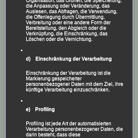
Organisation, das Ordnen, die Speicherung,
die Anpassung oder Veränderung, das
Auslesen, das Abfragen, die Verwendung,
die Offenlegung durch Übermittlung,
Verbreitung oder eine andere Form der
Bereitstellung, den Abgleich oder die
Verknüpfung, die Einschränkung, das
Löschen oder die Vernichtung.
d) Einschränkung der Verarbeitung
Einschränkung der Verarbeitung ist die
Markierung gespeicherter
personenbezogener Daten mit dem Ziel, ihre
künftige Verarbeitung einzuschränken.
e) Profiling
Profiling ist jede Art der automatisierten
Erfolgreiches Trio (v.re.) Anna Drexler, Lea Gahbauer
Verarbeitung personenbezogener Daten, die
darin besteht, dass diese
und Felix Proschek