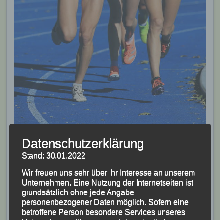
Anna Drexler (2,v,li.)
Datenschutzerklärung
Foto: Kiefner
Stand: 30.01.2022
Ab der 2.000m-Marke verschärfte Emma Heckel das
Wir freuen uns sehr über Ihr Interesse an unserem
Tempo und
Anna Drexler
blieb bis zur letzten Runde
Unternehmen. Eine Nutzung der Internetseiten ist
regelrecht an ihr „kleben“. Erst mit einer weiteren
grundsätzlich ohne jede Angabe
personenbezogener Daten möglich. Sofern eine
Tempoverschärfung konnte sich Emma Heckel dann
betroffene Person besondere Services unseres
letztlich absetzen. Mit einer nie erwarteten, um 32