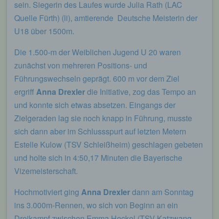
sein. Siegerin des Laufes wurde Julia Rath (LAC
Quelle Fürth) (li), amtierende Deutsche Meisterin der
U18 über 1500m.
Die 1.500-m der Weiblichen Jugend U 20 waren
zunächst von mehreren Positions- und
Führungswechseln geprägt. 600 m vor dem Ziel
ergriff
Anna Drexler
die Initiative, zog das Tempo an
und konnte sich etwas absetzen. Eingangs der
Zielgeraden lag sie noch knapp in Führung, musste
sich dann aber im Schlussspurt auf letzten Metern
Estelle Kulow (TSV Schleißheim) geschlagen gebeten
und holte sich in 4:50,17 Minuten die Bayerische
Vizemeisterschaft.
Hochmotiviert ging
Anna Drexler
dann am Sonntag
ins 3.000m-Rennen, wo sich von Beginn an ein
Dreikampf zwischen Emma Heckel (TSV Katzwang