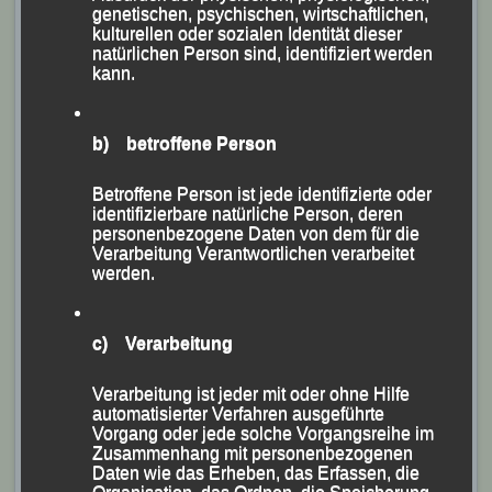
genetischen, psychischen, wirtschaftlichen,
kulturellen oder sozialen Identität dieser
natürlichen Person sind, identifiziert werden
kann.
b) betroffene Person
Erfolgsduo:
Betroffene Person ist jede identifizierte oder
identifizierbare natürliche Person, deren
Erfolgstrainer Günter Zahn mit Eva Schultz nach dem
personenbezogene Daten von dem für die
Rennen
Verarbeitung Verantwortlichen verarbeitet
werden.
Foto: Kiefner
c) Verarbeitung
Verarbeitung ist jeder mit oder ohne Hilfe
automatisierter Verfahren ausgeführte
Vorgang oder jede solche Vorgangsreihe im
Zusammenhang mit personenbezogenen
Daten wie das Erheben, das Erfassen, die