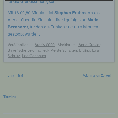
für die Grundschnelligkeit.
h) Auftragsverarbeiter
Mit 16:00,80 Minuten lief
Stephan Fruhmann
als
Vierter über die Ziellinie, direkt gefolgt von
Mario
Auftragsverarbeiter ist eine natürliche oder
Bernhardt
, für den als Fünften 16:10,18 Minuten
juristische Person, Behörde, Einrichtung
oder andere Stelle, die personenbezogene
gestoppt wurden.
Daten im Auftrag des Verantwortlichen
verarbeitet.
Veröffentlicht
in
Archiv 2020
|
Markiert mit
Anna Drexler
,
Bayerische Leichtathletik Meisterschaften
,
Erding
,
Eva
Schultz
,
Lea Gahbauer
i) Empfänger
Beitragsnavigation
Empfänger ist eine natürliche oder juristische
←
Ultra – Trail
Wie in alten Zeiten!
→
Person, Behörde, Einrichtung oder andere
Stelle, der personenbezogene Daten
offengelegt werden, unabhängig davon, ob
es sich bei ihr um einen Dritten handelt oder
nicht. Behörden, die im Rahmen eines
Termine:
bestimmten Untersuchungsauftrags nach
dem Unionsrecht oder dem Recht der
Mitgliedstaaten möglicherweise
personenbezogene Daten erhalten, gelten