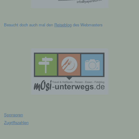
Cookies in dem genutzten Internetbrowser, sind
unter Umständen nicht alle Funktionen unserer
Internetseite vollumfänglich nutzbar.
Besucht doch auch mal den
Reiseblog
des Webmasters
Erfassung von allgemeinen Daten und
Informationen
Die Internetseite erfasst mit jedem Aufruf der
Internetseite durch eine betroffene Person oder ein
automatisiertes System eine Reihe von
allgemeinen Daten und Informationen. Diese
allgemeinen Daten und Informationen werden in
den Logfiles des Servers gespeichert. Erfasst
werden können die (1) verwendeten Browsertypen
und Versionen, (2) das vom zugreifenden System
verwendete Betriebssystem, (3) die Internetseite,
von welcher ein zugreifendes System auf unsere
Internetseite gelangt (sogenannte Referrer), (4) die
Unterwebseiten, welche über ein zugreifendes
Sponsoren
System auf unserer Internetseite angesteuert
werden, (5) das Datum und die Uhrzeit eines
Zugriffszahlen
Zugriffs auf die Internetseite, (6) eine Internet-
Protokoll-Adresse (IP-Adresse), (7) der Internet-
Service-Provider des zugreifenden Systems und