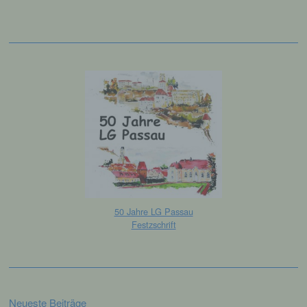
jedoch nicht als Empfänger.
j) Dritter
Dritter ist eine natürliche oder juristische
Person, Behörde, Einrichtung oder andere
Stelle außer der betroffenen Person, dem
Verantwortlichen, dem Auftragsverarbeiter
und den Personen, die unter der
unmittelbaren Verantwortung des
Verantwortlichen oder des
Auftragsverarbeiters befugt sind, die
personenbezogenen Daten zu verarbeiten.
50 Jahre LG Passau
k) Einwilligung
Festzschrift
Einwilligung ist jede von der betroffenen
Person freiwillig für den bestimmten Fall in
informierter Weise und unmissverständlich
abgegebene Willensbekundung in Form
einer Erklärung oder einer sonstigen
Neueste Beiträge