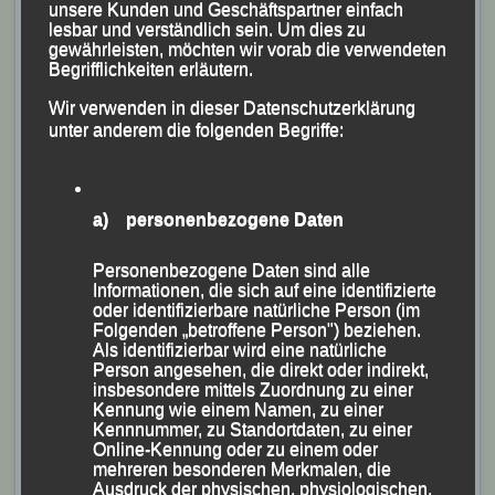
unsere Kunden und Geschäftspartner einfach
(SWC Regensburg), Theresa Ortenreiter (LG
lesbar und verständlich sein. Um dies zu
gewährleisten, möchten wir vorab die verwendeten
Stadtwerke München) und
Eva Schultz
hatten sich
Begrifflichkeiten erläutern.
bereits deutlich vom Feld abgesetzt.
Wir verwenden in dieser Datenschutzerklärung
Dann entwickelte sich allerding ein taktisches Rennen,
unter anderem die folgenden Begriffe:
bevor die Regensburgerin Kerres bei der 4.000-m-
Marke das Tempo wieder verschärfte. Während
Eva
Schultz
sofort mitging, musste Theresa Ortenreiter
a) personenbezogene Daten
abreißen lassen. Knapp 300m vor dem Ziel zog
Eva
Schultz
dann ihrerseits das Tempo an, konnte sich
Personenbezogene Daten sind alle
Informationen, die sich auf eine identifizierte
sofort absetzen und erkämpfte sich nach 17:16,58
oder identifizierbare natürliche Person (im
Minuten die Bayerische Meisterschaft vor Maria Kerres
Folgenden „betroffene Person") beziehen.
Als identifizierbar wird eine natürliche
und der Drittplatzierten Theresa Ortenreiter.
Person angesehen, die direkt oder indirekt,
insbesondere mittels Zuordnung zu einer
Kennung wie einem Namen, zu einer
Kennnummer, zu Standortdaten, zu einer
Online-Kennung oder zu einem oder
mehreren besonderen Merkmalen, die
Ausdruck der physischen, physiologischen,