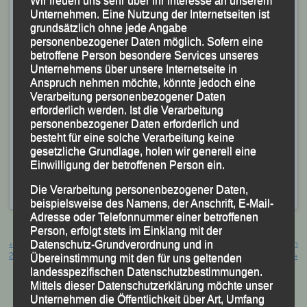
Wir freuen uns sehr über Ihr Interesse an unserem
In ihrer Altersklasse W 35 holte sich die LG-
Unternehmen. Eine Nutzung der Internetseiten ist
Ausdauerathletin hinter Anja Röttinger (LAC Freiburg)
grundsätzlich ohne jede Angabe
personenbezogener Daten möglich. Sofern eine
zudem die Silbermedaille und die Deutsche
betroffene Person besondere Services unseres
Vizemeisterschaft.
Unternehmens über unsere Internetseite in
Anspruch nehmen möchte, könnte jedoch eine
„Eine Abwechslung zum aktuellen Marathon-Training“,
Verarbeitung personenbezogener Daten
erforderlich werden. Ist die Verarbeitung
so die Passauerin nach Ende des Rennens, die sich
personenbezogener Daten erforderlich und
mit ihrer Leistung und dem Ergebnis sehr zufrieden
besteht für eine solche Verarbeitung keine
zeigte.
gesetzliche Grundlage, holen wir generell eine
Einwilligung der betroffenen Person ein.
Veröffentlicht
in
Aktuelles
,
Archiv 2023
|
Markiert mit
Die Verarbeitung personenbezogener Daten,
Bühlertal
,
Sabrina Prager
beispielsweise des Namens, der Anschrift, E-Mail-
Adresse oder Telefonnummer einer betroffenen
Beitragsnavigation
Person, erfolgt stets im Einklang mit der
←
„season opening“ – Zirndorf,
„38. Mattighofener Sparkassen
Datenschutz-Grundverordnung und in
29.04.2023
Stadtlauf“- Mattighofen, 29.04.2023
→
Übereinstimmung mit den für uns geltenden
landesspezifischen Datenschutzbestimmungen.
Mittels dieser Datenschutzerklärung möchte unser
Unternehmen die Öffentlichkeit über Art, Umfang