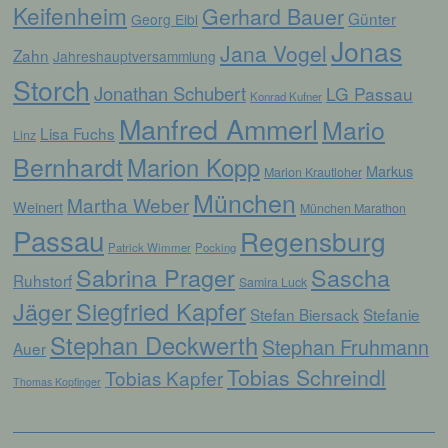
Keifenheim
Verarbeitung ist jeder mit oder ohne Hilfe
Gerhard Bauer
Günter
Georg Eibl
automatisierter Verfahren ausgeführte
Jonas
Vorgang oder jede solche Vorgangsreihe im
Jana Vogel
Zahn
Jahreshauptversammlung
Zusammenhang mit personenbezogenen
Storch
Daten wie das Erheben, das Erfassen, die
Jonathan Schubert
LG Passau
Konrad Kufner
Organisation, das Ordnen, die Speicherung,
die Anpassung oder Veränderung, das
Manfred Ammerl
Mario
Lisa Fuchs
Auslesen, das Abfragen, die Verwendung,
Linz
die Offenlegung durch Übermittlung,
Bernhardt
Marion Kopp
Markus
Verbreitung oder eine andere Form der
Marion Krautloher
Bereitstellung, den Abgleich oder die
München
Martha Weber
Weinert
Verknüpfung, die Einschränkung, das
München Marathon
Löschen oder die Vernichtung.
Passau
Regensburg
Patrick Wimmer
Pocking
Sabrina Prager
Sascha
Ruhstorf
Samira Luck
d) Einschränkung der Verarbeitung
Jäger
Siegfried Kapfer
Stefan Biersack
Stefanie
Einschränkung der Verarbeitung ist die
Stephan Deckwerth
Stephan Fruhmann
Auer
Markierung gespeicherter
personenbezogener Daten mit dem Ziel, ihre
Tobias Schreindl
Tobias Kapfer
Thomas Kopfinger
künftige Verarbeitung einzuschränken.