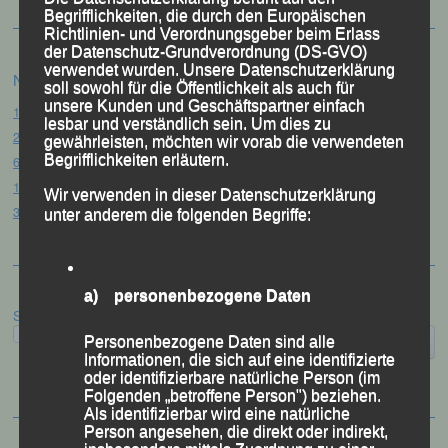
Begrifflichkeiten, die durch den Europäischen
Richtlinien- und Verordnungsgeber beim Erlass
der Datenschutz-Grundverordnung (DS-GVO)
verwendet wurden. Unsere Datenschutzerklärung
Neueste Beiträge
soll sowohl für die Öffentlichkeit als auch für
unsere Kunden und Geschäftspartner einfach
15. Pörndorfer Sommernachtslauf – Pörndorf, 01.08.2026
lesbar und verständlich sein. Um dies zu
20. Goldener Steig-Lauf – Stozec/Tusset, 01.08.2026
gewährleisten, möchten wir vorab die verwendeten
Begrifflichkeiten erläutern.
61. Bergsportfest – Ortenburg, 26.07.2026
12. Loser Berglauf – Altaussee/Österreich, 25.07.2026
Wir verwenden in dieser Datenschutzerklärung
32. Sommerbiathlon – Passau, 18.07.2026
unter anderem die folgenden Begriffe:
a) personenbezogene Daten
Suchen
Personenbezogene Daten sind alle
Informationen, die sich auf eine identifizierte
oder identifizierbare natürliche Person (im
Folgenden „betroffene Person") beziehen.
Als identifizierbar wird eine natürliche
Person angesehen, die direkt oder indirekt,