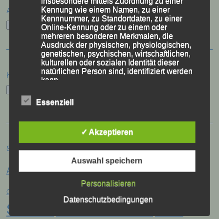
insbesondere mittels Zuordnung zu einer
Archiv
Kennung wie einem Namen, zu einer
Kennnummer, zu Standortdaten, zu einer
Archiv
Online-Kennung oder zu einem oder
mehreren besonderen Merkmalen, die
Ausdruck der physischen, physiologischen,
genetischen, psychischen, wirtschaftlichen,
kulturellen oder sozialen Identität dieser
natürlichen Person sind, identifiziert werden
Kategorien
kann.
Kategorien
Essenziell
b) betroffene Person
✓ Akzeptieren
Betroffene Person ist jede identifizierte oder
identifizierbare natürliche Person, deren
Schlagwörter
personenbezogene Daten von dem für die
Verarbeitung Verantwortlichen verarbeitet
Auswahl speichern
Anna Drexler
Alex Sellner
werden.
Arnstorf
Anne Schregle
Eva
Personalisieren
Christina Wimmer
DJK Domlauf
Centa Hollweck
Datenschutzbedingungen
c) Verarbeitung
Schultz
Frank Schneider
Franz