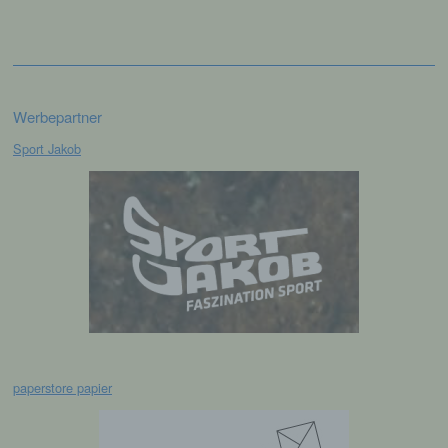
e) Profiling
Profiling ist jede Art der automatisierten
Verarbeitung personenbezogener Daten, die
darin besteht, dass diese
personenbezogenen Daten verwendet
Werbepartner
werden, um bestimmte persönliche Aspekte,
die sich auf eine natürliche Person beziehen,
Sport Jakob
zu bewerten, insbesondere, um Aspekte
bezüglich Arbeitsleistung, wirtschaftlicher
Lage, Gesundheit, persönlicher Vorlieben,
Interessen, Zuverlässigkeit, Verhalten,
Aufenthaltsort oder Ortswechsel dieser
natürlichen Person zu analysieren oder
vorherzusagen.
f) Pseudonymisierung
Pseudonymisierung ist die Verarbeitung
paperstore papier
personenbezogener Daten in einer Weise,
auf welche die personenbezogenen Daten
ohne Hinzuziehung zusätzlicher
Informationen nicht mehr einer spezifischen