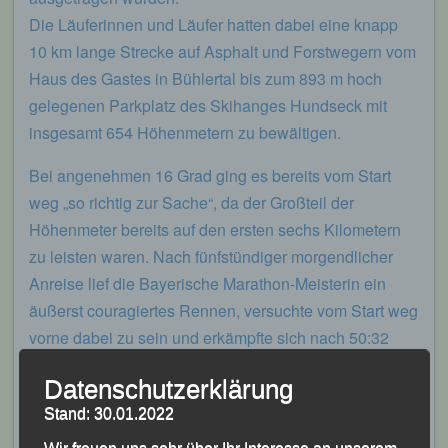
Die Läuferinnen und Läufer hatten dabei eine knapp
10 km lange Strecke auf Asphalt und Forstwegern vom
Haus des Gastes in Bühlertal bis zum 893 m hoch
gelegenen Parkplatz des Skihanges Hundseck mit
insgesamt 654 Höhenmetern zu bewältigen.
Bei angenehmen 16 Grad ging es bereits vom Start
weg „so richtig zur Sache“, da der Großteil der
Höhenmeter bereits auf den ersten sechs Kilometern
zu leisten waren. Nach fünfstündiger morgendlicher
Anreise lief die Bayerische Marathon-Meisterin ein
äußerst couragiertes Rennen, versuchte vom Start weg
vorne dabei zu sein und erkämpfte sich nach 50:32
Minuten einen ausgezeichneten achten Platz in der
Datenschutzerklärung
Damen-Wertung, die von Laura Hottenrott (PSV Grün-
Stand: 30.01.2022
Weiß Kassel) gewonnen wurde.