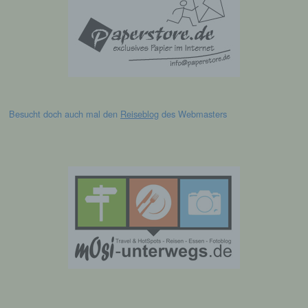
betroffenen Person zugeordnet werden
können, sofern diese zusätzlichen
Informationen gesondert aufbewahrt werden
und technischen und organisatorischen
Maßnahmen unterliegen, die gewährleisten,
dass die personenbezogenen Daten nicht
einer identifizierten oder identifizierbaren
natürlichen Person zugewiesen werden.
Besucht doch auch mal den
Reiseblog
des Webmasters
g) Verantwortlicher oder für die
Verarbeitung Verantwortlicher
Verantwortlicher oder für die Verarbeitung
Verantwortlicher ist die natürliche oder
juristische Person, Behörde, Einrichtung
oder andere Stelle, die allein oder
gemeinsam mit anderen über die Zwecke
und Mittel der Verarbeitung von
personenbezogenen Daten entscheidet.
Sind die Zwecke und Mittel dieser
Verarbeitung durch das Unionsrecht oder
das Recht der Mitgliedstaaten vorgegeben,