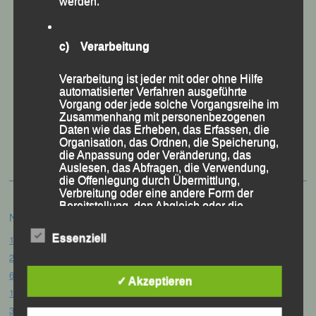
werden.
c) Verarbeitung
Verarbeitung ist jeder mit oder ohne Hilfe
automatisierter Verfahren ausgeführte
Vorgang oder jede solche Vorgangsreihe im
Zusammenhang mit personenbezogenen
50 Jahre LG Passau
Daten wie das Erheben, das Erfassen, die
Festzschrift
Organisation, das Ordnen, die Speicherung,
die Anpassung oder Veränderung, das
Auslesen, das Abfragen, die Verwendung,
die Offenlegung durch Übermittlung,
Verbreitung oder eine andere Form der
Bereitstellung, den Abgleich oder die
Neueste Beiträge
Verknüpfung, die Einschränkung, das
Löschen oder die Vernichtung.
Essenziell
15. Pörndorfer Sommernachtslauf – Pörndorf, 01.08.2026
20. Goldener Steig-Lauf – Stozec/Tusset, 01.08.2026
61. Bergsportfest – Ortenburg, 26.07.2026
d) Einschränkung der Verarbeitung
✓ Akzeptieren
12. Loser Berglauf – Altaussee/Österreich, 25.07.2026
Einschränkung der Verarbeitung ist die
32. Sommerbiathlon – Passau, 18.07.2026