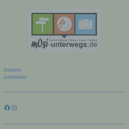
personenbezogenen Daten zu verarbeiten.
k) Einwilligung
Einwilligung ist jede von der betroffenen
Person freiwillig für den bestimmten Fall in
informierter Weise und unmissverständlich
abgegebene Willensbekundung in Form
einer Erklärung oder einer sonstigen
eindeutigen bestätigenden Handlung, mit der
die betroffene Person zu verstehen gibt, dass
Sponsoren
sie mit der Verarbeitung der sie betreffenden
personenbezogenen Daten einverstanden
Zugriffszahlen
ist.
Facebook
Instagram
Name und Anschrift des für die Verarbeitung
Verantwortlichen
Verantwortlicher im Sinne der Datenschutz-
Grundverordnung, sonstiger in den Mitgliedstaaten