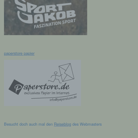
Empfänger ist eine natürliche oder juristische
Person, Behörde, Einrichtung oder andere
Stelle, der personenbezogene Daten
offengelegt werden, unabhängig davon, ob
es sich bei ihr um einen Dritten handelt oder
nicht. Behörden, die im Rahmen eines
bestimmten Untersuchungsauftrags nach
dem Unionsrecht oder dem Recht der
Mitgliedstaaten möglicherweise
paperstore papier
personenbezogene Daten erhalten, gelten
jedoch nicht als Empfänger.
j) Dritter
Dritter ist eine natürliche oder juristische
Person, Behörde, Einrichtung oder andere
Stelle außer der betroffenen Person, dem
Verantwortlichen, dem Auftragsverarbeiter
und den Personen, die unter der
Besucht doch auch mal den
Reiseblog
des Webmasters
unmittelbaren Verantwortung des
Verantwortlichen oder des
Auftragsverarbeiters befugt sind, die