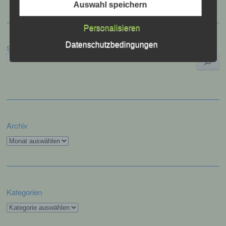
Markierung gespeicherter
Auswahl speichern
personenbezogener Daten mit dem Ziel, ihre
künftige Verarbeitung einzuschränken.
Personalisieren
Datenschutzbedingungen
Suchen
e) Profiling
Profiling ist jede Art der automatisierten
Verarbeitung personenbezogener Daten, die
darin besteht, dass diese
personenbezogenen Daten verwendet
werden, um bestimmte persönliche Aspekte,
die sich auf eine natürliche Person beziehen,
Archiv
zu bewerten, insbesondere, um Aspekte
Archiv
bezüglich Arbeitsleistung, wirtschaftlicher
Lage, Gesundheit, persönlicher Vorlieben,
Interessen, Zuverlässigkeit, Verhalten,
Aufenthaltsort oder Ortswechsel dieser
natürlichen Person zu analysieren oder
vorherzusagen.
Kategorien
Kategorien
f) Pseudonymisierung