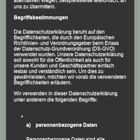
alternativen Wegen, beispielsweise telefonisch, an
verziert.
uns zu übermitteln.
Begriffsbestimmungen
Die Datenschutzerklärung beruht auf den
Begrifflichkeiten, die durch den Europäischen
Richtlinien- und Verordnungsgeber beim Erlass
der Datenschutz-Grundverordnung (DS-GVO)
verwendet wurden. Unsere Datenschutzerklärung
soll sowohl für die Öffentlichkeit als auch für
unsere Kunden und Geschäftspartner einfach
lesbar und verständlich sein. Um dies zu
gewährleisten, möchten wir vorab die verwendeten
Begrifflichkeiten erläutern.
Wir verwenden in dieser Datenschutzerklärung
unter anderem die folgenden Begriffe:
Eine Überraschung hatte Prinz Leopold von Bayern
sowie sein Kuratoriums-Vertreter Walter Vogel auch für
OB Jürgen Dupper parat. Für seine Verdienste um die
a) personenbezogene Daten
Sportförderung erhielt er die Goldene Ehrennadel mit
dazugehörender Urkunde des Kuratoriums.
Personenbezogene Daten sind alle