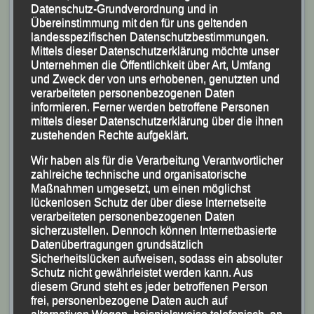
Im Umkehrschluss stehen beide Wimmer’s als aktive
Datenschutz-Grundverordnung und in
Leichtathletik – Kampfrichter immer wieder bei unseren
Übereinstimmung mit den für uns geltenden
landesspezifischen Datenschutzbestimmungen.
Veranstaltungen zur Verfügung.
Mittels dieser Datenschutzerklärung möchte unser
Unternehmen die Öffentlichkeit über Art, Umfang
und Zweck der von uns erhobenen, genutzten und
verarbeiteten personenbezogenen Daten
informieren. Ferner werden betroffene Personen
mittels dieser Datenschutzerklärung über die ihnen
zustehenden Rechte aufgeklärt.
Wir haben als für die Verarbeitung Verantwortlicher
zahlreiche technische und organisatorische
Maßnahmen umgesetzt, um einen möglichst
lückenlosen Schutz der über diese Internetseite
verarbeiteten personenbezogenen Daten
sicherzustellen. Dennoch können Internetbasierte
Datenübertragungen grundsätzlich
Als Dank für die Unterstützung erhielten die
Sicherheitslücken aufweisen, sodass ein absoluter
Schutz nicht gewährleistet werden kann. Aus
Anwesenden von Monika Wimmer kleine
diesem Grund steht es jeder betroffenen Person
Lebkuchenherzen mit einem Bayerischen Löwen
frei, personenbezogene Daten auch auf