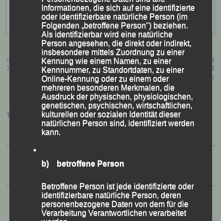
Informationen, die sich auf eine identifizierte
Veröffentlicht
in
Aktuelles
,
Archiv 2017
|
Markiert mit
Ehrung
oder identifizierbare natürliche Person (im
für Ehepaar Wimmer
,
Passau
,
Wimmer
Folgenden „betroffene Person") beziehen.
Als identifizierbar wird eine natürliche
Person angesehen, die direkt oder indirekt,
Beitragsnavigation
insbesondere mittels Zuordnung zu einer
←
Gäuboden-Volkfestlauf Straubing,
Machtlos gegen die Urgewalt des
Kennung wie einem Namen, zu einer
15. August 2017
Sturms Passau, 18. – 21. August 2018
Kennnummer, zu Standortdaten, zu einer
→
Online-Kennung oder zu einem oder
mehreren besonderen Merkmalen, die
Ausdruck der physischen, physiologischen,
genetischen, psychischen, wirtschaftlichen,
kulturellen oder sozialen Identität dieser
Termine:
natürlichen Person sind, identifiziert werden
kann.
b) betroffene Person
Betroffene Person ist jede identifizierte oder
identifizierbare natürliche Person, deren
personenbezogene Daten von dem für die
Verarbeitung Verantwortlichen verarbeitet