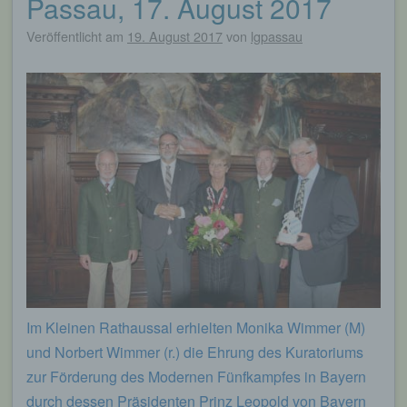
Passau, 17. August 2017
Veröffentlicht am
19. August 2017
von
lgpassau
Im Kleinen Rathaussal erhielten Monika Wimmer (M)
und Norbert Wimmer (r.) die Ehrung des Kuratoriums
zur Förderung des Modernen Fünfkampfes in Bayern
durch dessen Präsidenten Prinz Leopold von Bayern