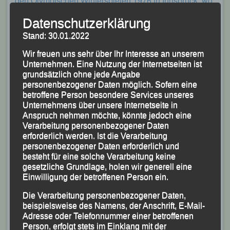
den Olympischen Winterspielen 1976 in Innsbruck, wo
sie ebenfalls im Rodelwettbewerb Rang sieben
Datenschutzerklärung
erreichte. Die heutige Auszeichnung des Kuratoriums
Stand: 30.01.2022
reiht sich in eine lange Liste von Ehrungen ein.
Wir freuen uns sehr über Ihr Interesse an unserem
Norbert Wimmer
war auch von Jugend an
Unternehmen. Eine Nutzung der Internetseiten ist
grundsätzlich ohne jede Angabe
passionierter Sportler. Trainer, Betreuer im Modernen
personenbezogener Daten möglich. Sofern eine
Fünfkampf. nicht nur auf Vereinsebene, sondern auch
betroffene Person besondere Services unseres
im überregionalen Bereich waren seine Schwerpunkte.
Unternehmens über unsere Internetseite in
Anspruch nehmen möchte, könnte jedoch eine
Seit 1993 ist er Mitglied im Stadtverband für Sport, dem
Verarbeitung personenbezogener Daten
er heute als Vorsitzender vorsitzt.
erforderlich werden. Ist die Verarbeitung
personenbezogener Daten erforderlich und
Wir, von der LG Passau begleiten Monika und Norbert
besteht für eine solche Verarbeitung keine
gesetzliche Grundlage, holen wir generell eine
auch schon seit Jahren mit unserer Zeitmessung, wenn
Einwilligung der betroffenen Person ein.
es um die von ihnen ausgerichteten Süddeutschen-
sowie diverse andere Meisterschaften im Modernen
Die Verarbeitung personenbezogener Daten,
beispielsweise des Namens, der Anschrift, E-Mail-
Fünfkampf geht.
Adresse oder Telefonnummer einer betroffenen
Person, erfolgt stets im Einklang mit der