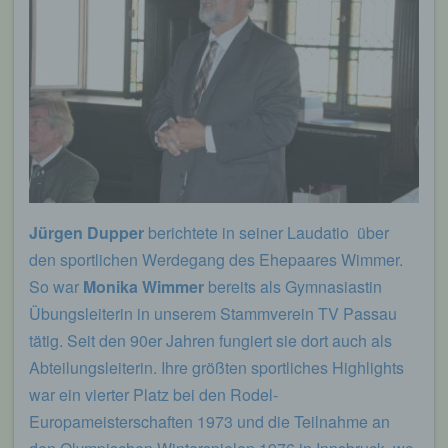
Jürgen Dupper
berichtete in seiner Laudatio über
den sportlichen Werdegang des Ehepaares Wimmer.
So war
Monika Wimmer
bereits als Gymnasiastin
Übungsleiterin in unserem Stammverein TV Passau
tätig. Seit den 90er Jahren fungiert sie dort auch als
Abteilungsleiterin. Ihre größten sportliches Highlights
war ein vierter Platz bei den Rodel-
Europameisterschaften 1973 und die Teilnahme an