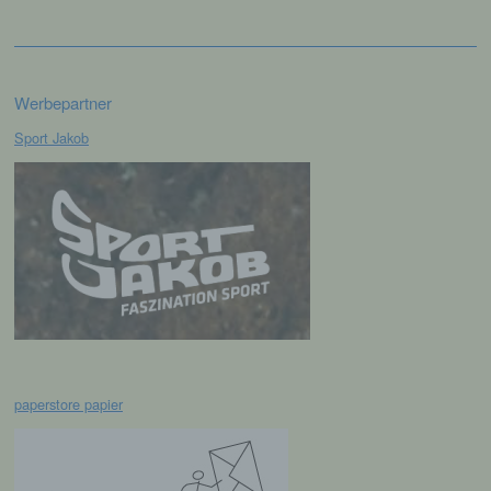
Verbreitung oder eine andere Form der
Bereitstellung, den Abgleich oder die
Verknüpfung, die Einschränkung, das
Löschen oder die Vernichtung.
Werbepartner
d) Einschränkung der Verarbeitung
Sport Jakob
Einschränkung der Verarbeitung ist die
Markierung gespeicherter
personenbezogener Daten mit dem Ziel, ihre
künftige Verarbeitung einzuschränken.
e) Profiling
Profiling ist jede Art der automatisierten
Verarbeitung personenbezogener Daten, die
paperstore papier
darin besteht, dass diese
personenbezogenen Daten verwendet
werden, um bestimmte persönliche Aspekte,
die sich auf eine natürliche Person beziehen,
zu bewerten, insbesondere, um Aspekte