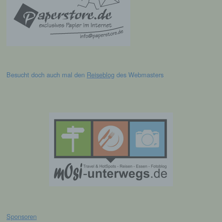
bezüglich Arbeitsleistung, wirtschaftlicher
Lage, Gesundheit, persönlicher Vorlieben,
Interessen, Zuverlässigkeit, Verhalten,
Aufenthaltsort oder Ortswechsel dieser
natürlichen Person zu analysieren oder
vorherzusagen.
Besucht doch auch mal den
Reiseblog
des Webmasters
f) Pseudonymisierung
Pseudonymisierung ist die Verarbeitung
personenbezogener Daten in einer Weise,
auf welche die personenbezogenen Daten
ohne Hinzuziehung zusätzlicher
Informationen nicht mehr einer spezifischen
betroffenen Person zugeordnet werden
können, sofern diese zusätzlichen
Informationen gesondert aufbewahrt werden
und technischen und organisatorischen
Maßnahmen unterliegen, die gewährleisten,
dass die personenbezogenen Daten nicht
einer identifizierten oder identifizierbaren
natürlichen Person zugewiesen werden.
Sponsoren