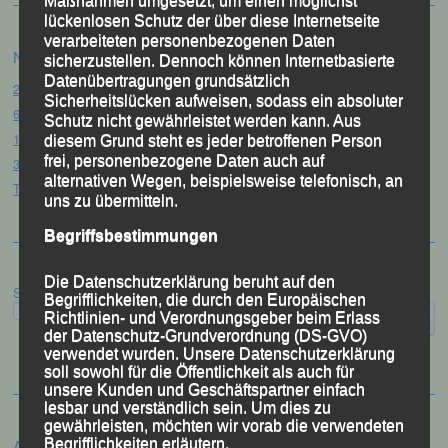
Maßnahmen umgesetzt, um einen möglichst
lückenlosen Schutz der über diese Internetseite
verarbeiteten personenbezogenen Daten
Neueste Beiträge
sicherzustellen. Dennoch können Internetbasierte
Datenübertragungen grundsätzlich
20. Goldener Steig-Lauf – Stozec/Tusset, 01.08.2026
Sicherheitslücken aufweisen, sodass ein absoluter
61. Bergsportfest – Ortenburg, 26.07.2026
Schutz nicht gewährleistet werden kann. Aus
12. Loser Berglauf – Altaussee/Österreich, 25.07.2026
diesem Grund steht es jeder betroffenen Person
frei, personenbezogene Daten auch auf
32. Sommerbiathlon – Passau, 18.07.2026
alternativen Wegen, beispielsweise telefonisch, an
Tag des Sports – „Quälspaß am Dreisessel“ – Neureichenau, 18.07.2026
uns zu übermitteln.
Begriffsbestimmungen
Die Datenschutzerklärung beruht auf den
Suchen
Begrifflichkeiten, die durch den Europäischen
Richtlinien- und Verordnungsgeber beim Erlass
der Datenschutz-Grundverordnung (DS-GVO)
verwendet wurden. Unsere Datenschutzerklärung
soll sowohl für die Öffentlichkeit als auch für
unsere Kunden und Geschäftspartner einfach
lesbar und verständlich sein. Um dies zu
gewährleisten, möchten wir vorab die verwendeten
Archiv
Begrifflichkeiten erläutern.