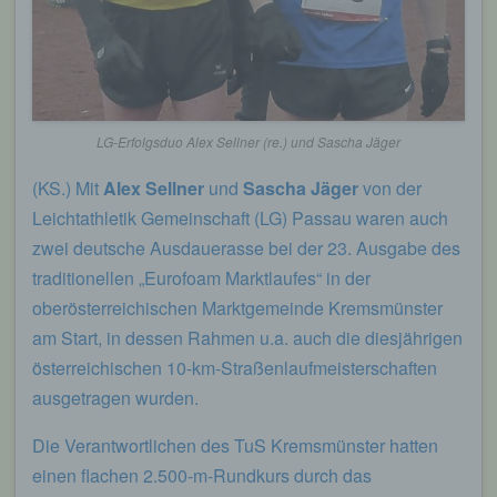
LG-Erfolgsduo Alex Sellner (re.) und Sascha Jäger
(KS.) Mit
Alex Sellner
und
Sascha Jäger
von der
Leichtathletik Gemeinschaft (LG) Passau waren auch
zwei deutsche Ausdauerasse bei der 23. Ausgabe des
traditionellen „Eurofoam Marktlaufes“ in der
oberösterreichischen Marktgemeinde Kremsmünster
am Start, in dessen Rahmen u.a. auch die diesjährigen
österreichischen 10-km-Straßenlaufmeisterschaften
ausgetragen wurden.
Die Verantwortlichen des TuS Kremsmünster hatten
einen flachen 2.500-m-Rundkurs durch das