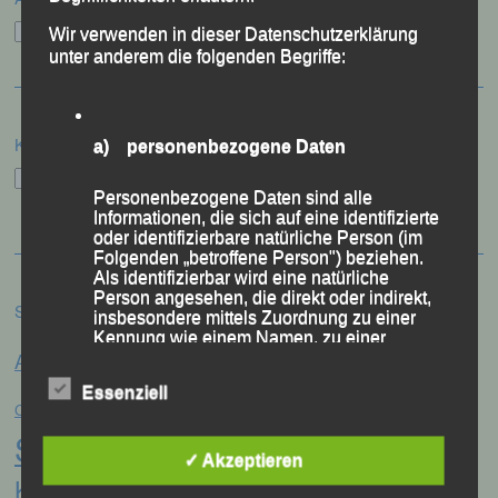
Archiv
Wir verwenden in dieser Datenschutzerklärung
unter anderem die folgenden Begriffe:
Kategorien
a) personenbezogene Daten
Kategorien
Personenbezogene Daten sind alle
Informationen, die sich auf eine identifizierte
oder identifizierbare natürliche Person (im
Folgenden „betroffene Person") beziehen.
Als identifizierbar wird eine natürliche
Person angesehen, die direkt oder indirekt,
Schlagwörter
insbesondere mittels Zuordnung zu einer
Kennung wie einem Namen, zu einer
Anna Drexler
Alex Sellner
Kennnummer, zu Standortdaten, zu einer
Arnstorf
Anne Schregle
Online-Kennung oder zu einem oder
Eva
Essenziell
mehreren besonderen Merkmalen, die
Christina Wimmer
DJK Domlauf
Centa Hollweck
Ausdruck der physischen, physiologischen,
Schultz
Frank Schneider
genetischen, psychischen, wirtschaftlichen,
Franz
kulturellen oder sozialen Identität dieser
✓ Akzeptieren
natürlichen Person sind, identifiziert werden
Keifenheim
Gerhard Bauer
Günter Zahn
Georg Eibl
kann.