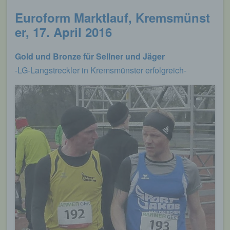
Euroform Marktlauf,
Kremsmünst
er, 17. April 2016
Gold und Bronze für Sellner und Jäger
-LG-Langstreckler in Kremsmünster erfolgreich-