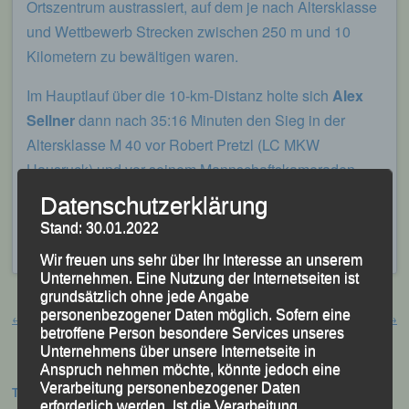
Ortszentrum austrassiert, auf dem je nach Altersklasse
und Wettbewerb Strecken zwischen 250 m und 10
Kilometern zu bewältigen waren.
Im Hauptlauf über die 10-km-Distanz holte sich
Alex
Sellner
dann nach 35:16 Minuten den Sieg in der
Altersklasse M 40 vor Robert Pretzl (LC MKW
Hausruck) und vor seinem Mannschaftskameraden
Sascha Jäger
, für den 35:49 Minuten gestoppt.
Datenschutzerklärung
Stand: 30.01.2022
Veröffentlicht
in
Aktuelles
,
Archiv 2016
|
Markiert mit
Alex
Sellner
,
Euroform Marktlauf
,
Kremsmünster
,
Sascha Jäger
Wir freuen uns sehr über Ihr Interesse an unserem
Unternehmen. Eine Nutzung der Internetseiten ist
grundsätzlich ohne jede Angabe
Beitragsnavigation
personenbezogener Daten möglich. Sofern eine
←
Paris – Marathon
Hamburg – Marathon
→
betroffene Person besondere Services unseres
Unternehmens über unsere Internetseite in
Anspruch nehmen möchte, könnte jedoch eine
Verarbeitung personenbezogener Daten
Termine:
erforderlich werden. Ist die Verarbeitung