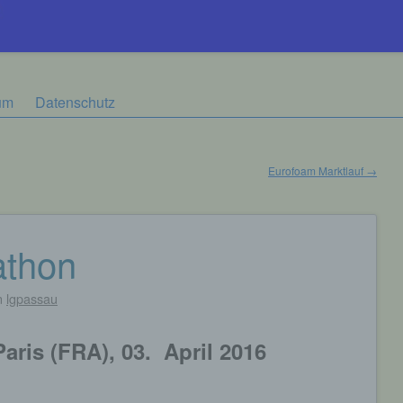
um
Datenschutz
Eurofoam Marktlauf
→
athon
n
lgpassau
Paris (FRA), 03. April 2016