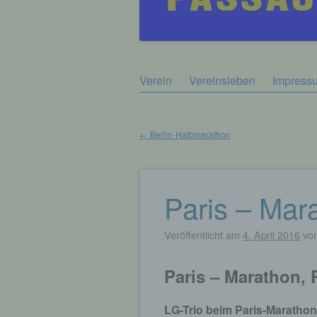
Zum
Verein
Vereinsleben
Impress
Hauptmenü
Inhalt
springen
←
Berlin-Halbmarathon
Beitragsnavigation
Paris – Mar
Veröffentlicht am
4. April 2016
vo
Paris – Marathon,
LG-Trio beim Paris-Marathon