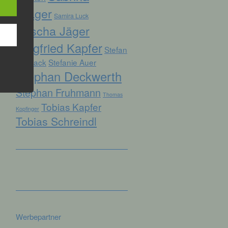
Prager
Samira Luck
Sascha Jäger
hren
Siegfried Kapfer
Stefan
en,
die
Biersack
Stefanie Auer
Stephan Deckwerth
oder
Stephan Fruhmann
Thomas
tung.
Tobias Kapfer
Kopfinger
Tobias Schreindl
er
ung
Werbepartner