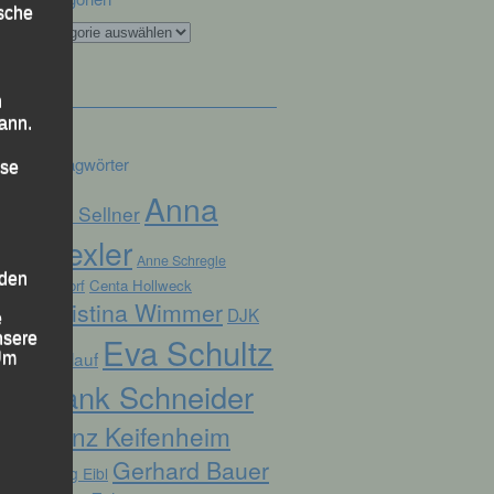
ische
Kategorien
n
ann.
Schlagwörter
ise
Anna
Alex Sellner
Drexler
Anne Schregle
 den
Arnstorf
Centa Hollweck
Christina Wimmer
DJK
e
nsere
Eva Schultz
Domlauf
 Um
Frank Schneider
Franz Keifenheim
Gerhard Bauer
Georg Eibl