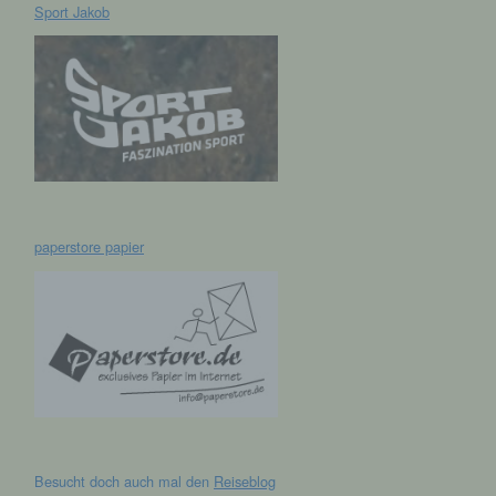
Sport Jakob
hen,
ng,
essen,
ser
paperstore papier
aten
e
fern
n und
e
esen
Besucht doch auch mal den
Reiseblog
cher