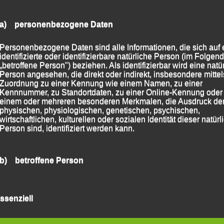
a) personenbezogene Daten
er Fanblock“ mit Bayernfahne in Paris
Personenbezogene Daten sind alle Informationen, die sich auf 
identifizierte oder identifizierbare natürliche Person (im Folgen
 2016
|
Markiert mit
Paris - Marathon
„betroffene Person") beziehen. Als identifizierbar wird eine natü
Person angesehen, die direkt oder indirekt, insbesondere mittel
Zuordnung zu einer Kennung wie einem Namen, zu einer
Kennnummer, zu Standortdaten, zu einer Online-Kennung oder
einem oder mehreren besonderen Merkmalen, die Ausdruck de
Eurofoam Marktlauf
→
physischen, physiologischen, genetischen, psychischen,
wirtschaftlichen, kulturellen oder sozialen Identität dieser natür
Person sind, identifiziert werden kann.
b) betroffene Person
Betroffene Person ist jede identifizierte oder identifizierbare
natürliche Person, deren personenbezogene Daten von dem für
ssenziell
Verarbeitung Verantwortlichen verarbeitet werden.