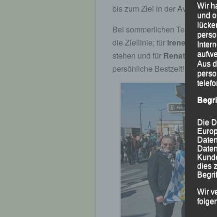
Wir h
bis zum Ziel in der Avenue Fo
und o
lücke
Bei sommerlichen Temperature
perso
die Ziellinie; für
Irene Kühnh
Inter
aufwe
stehen und für
Renate Baumg
Aus d
persönliche Bestzeit!
perso
telef
Begr
Die D
Europ
Daten
Daten
Kunde
dies 
Begrif
Wir v
folge