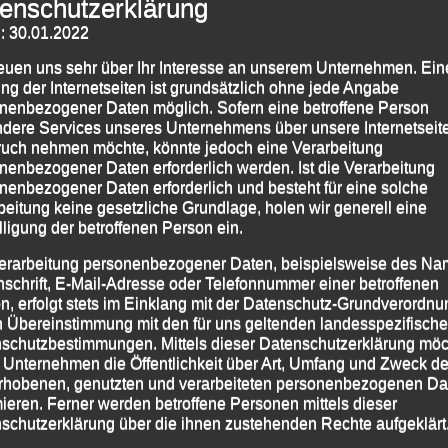
enschutzerklärung
: 30.01.2022
reuen uns sehr über Ihr Interesse an unserem Unternehmen. Ein
ng der Internetseiten ist grundsätzlich ohne jede Angabe
nenbezogener Daten möglich. Sofern eine betroffene Person
dere Services unseres Unternehmens über unsere Internetseite
uch nehmen möchte, könnte jedoch eine Verarbeitung
im Paris-Marathon (v. li.) Renate Baumgartner, Torsten
nenbezogener Daten erforderlich werden. Ist die Verarbeitung
Weinert und Irene Kühnhammer
nenbezogener Daten erforderlich und besteht für eine solche
beitung keine gesetzliche Grundlage, holen wir generell eine
 Sportler hatten zum diesjährigen „Paris-Marathon“
lligung der betroffenen Person ein.
rn damit einen neuen Teilnehmerrekord beschert!
erarbeitung personenbezogener Daten, beispielsweise des Na
 einem eigenen „Passauer Fanblock“ gingen von der
nschrift, E-Mail-Adresse oder Telefonnummer einer betroffenen
(LG) Passau
Renate Baumgartner
,
Irene
n, erfolgt stets im Einklang mit der Datenschutz-Grundverordnu
n Übereinstimmung mit den für uns geltenden landesspezifisch
einert
auf die 42,195 km durch die Straßen der
schutzbestimmungen. Mittels dieser Datenschutzerklärung mö
 Unternehmen die Öffentlichkeit über Art, Umfang und Zweck de
sèe, von dort ging die Strecke ins Stadtzentrum über
rhobenen, genutzten und verarbeiteten personenbezogenen Da
mieren. Ferner werden betroffene Personen mittels dieser
Rue de Rivoli und den Place de la Bastille, durch die
schutzerklärung über die ihnen zustehenden Rechte aufgeklärt
rbei an der Kathedrale Notre-Dame und dem Eiffelturm