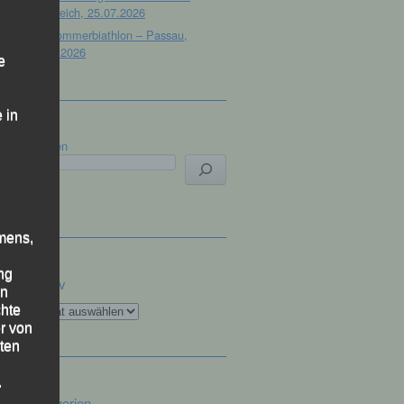
Österreich, 25.07.2026
32. Sommerbiathlon – Passau,
18.07.2026
e
 in
Suchen
mens,
ng
Archiv
en
Archiv
chte
r von
ten
.
Kategorien