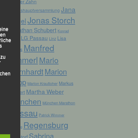
Günter Zahn
Jana
Jahreshauptversammlung
Jonas Storch
Vogel
Jonathan Schubert
eine
Konrad
den
LG Passau
Lisa
Linz
Kufner
rliche
Manfred
s
Fuchs
Ammerl
 zu
Mario
r
Bernhardt
Marion
lichen
Kopp
Markus
Marion Krautloher
Martha Weber
Weinert
München
München Marathon
Passau
Patrick Wimmer
 die
Regensburg
Pocking
Sabrina
Ruhstorf