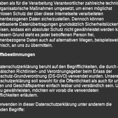
aben als für die Verarbeitung Verantwortlicher zahlreiche techn
ch.
rganisatorische Maßnahmen umgesetzt, um einen möglichst
nlosen Schutz der über diese Internetseite verarbeiteten
n lief
Torsten Weinert
nach 4:04:23 Stunden über
nenbezogenen Daten sicherzustellen. Dennoch können
ammer
blieben die Uhren nach 4:17:21 Stunden
netbasierte Datenübertragungen grundsätzlich Sicherheitslücke
isen, sodass ein absoluter Schutz nicht gewährleistet werden k
artner
bedeuteten ihre 4:30:52 Stunden neue
iesem Grund steht es jeder betroffenen Person frei,
nenbezogene Daten auch auf alternativen Wegen, beispielswe
onisch, an uns zu übermitteln.
iffsbestimmungen
atenschutzerklärung beruht auf den Begrifflichkeiten, die durch
äischen Richtlinien- und Verordnungsgeber beim Erlass der
schutz-Grundverordnung (DS-GVO) verwendet wurden. Unser
schutzerklärung soll sowohl für die Öffentlichkeit als auch für u
n und Geschäftspartner einfach lesbar und verständlich sein.
zu gewährleisten, möchten wir vorab die verwendeten
flichkeiten erläutern.
erwenden in dieser Datenschutzerklärung unter anderem die
nden Begriffe: