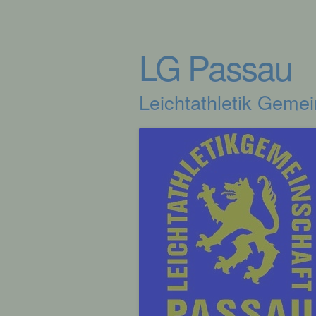
LG Passau
Leichtathletik Geme