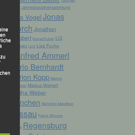
Zahn
Jahreshauptversammlung
Jonas
Jana Vogel
Storch
Jonathan
eine
den
Schubert
LG
Konrad Kufner
rliche
Passau
Lisa Fuchs
s
Linz
Manfred Ammerl
 zu
r
Mario Bernhardt
lichen
Marion Kopp
Marion
Markus Weinert
Krautloher
Martha Weber
München
München Marathon
Passau
Patrick Wimmer
 die
Regensburg
Pocking