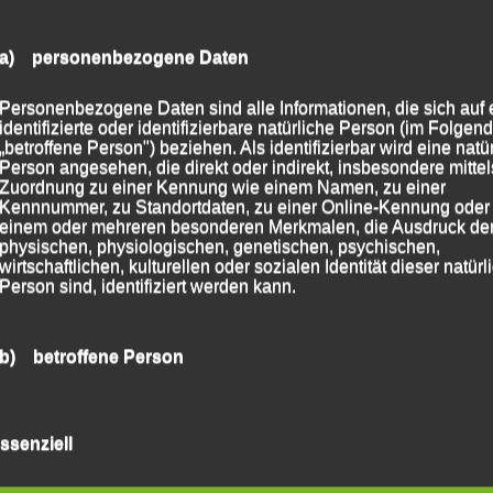
a) personenbezogene Daten
er Fanblock“ mit Bayernfahne in Paris
Personenbezogene Daten sind alle Informationen, die sich auf 
identifizierte oder identifizierbare natürliche Person (im Folgen
„betroffene Person") beziehen. Als identifizierbar wird eine natü
 2016
|
Markiert mit
Paris - Marathon
Person angesehen, die direkt oder indirekt, insbesondere mittel
Zuordnung zu einer Kennung wie einem Namen, zu einer
Kennnummer, zu Standortdaten, zu einer Online-Kennung oder
einem oder mehreren besonderen Merkmalen, die Ausdruck de
physischen, physiologischen, genetischen, psychischen,
wirtschaftlichen, kulturellen oder sozialen Identität dieser natür
Person sind, identifiziert werden kann.
b) betroffene Person
Betroffene Person ist jede identifizierte oder identifizierbare
natürliche Person, deren personenbezogene Daten von dem für
ssenziell
Verarbeitung Verantwortlichen verarbeitet werden.