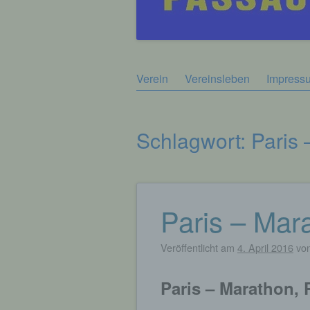
Zum
Verein
Vereinsleben
Impress
Hauptmenü
Inhalt
springen
Schlagwort:
Paris
Paris – Mar
Beitragsnavigation
Veröffentlicht am
4. April 2016
vo
Paris – Marathon,