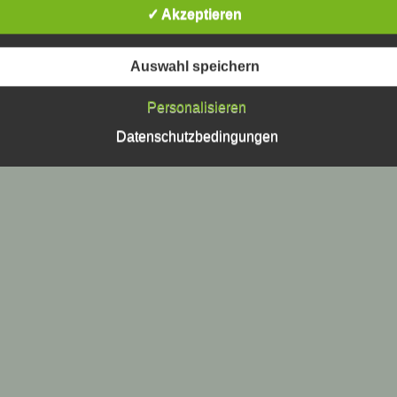
✓ Akzeptieren
c) Verarbeitung
Verarbeitung ist jeder mit oder ohne Hilfe automatisierter Verfa
Auswahl speichern
ausgeführte Vorgang oder jede solche Vorgangsreihe im
Zusammenhang mit personenbezogenen Daten wie das Erheb
Personalisieren
das Erfassen, die Organisation, das Ordnen, die Speicherung, 
Anpassung oder Veränderung, das Auslesen, das Abfragen, die
Datenschutzbedingungen
Verwendung, die Offenlegung durch Übermittlung, Verbreitung 
eine andere Form der Bereitstellung, den Abgleich oder die
Verknüpfung, die Einschränkung, das Löschen oder die Vernich
d) Einschränkung der Verarbeitung
Einschränkung der Verarbeitung ist die Markierung gespeichert
personenbezogener Daten mit dem Ziel, ihre künftige Verarbeit
einzuschränken.
e) Profiling