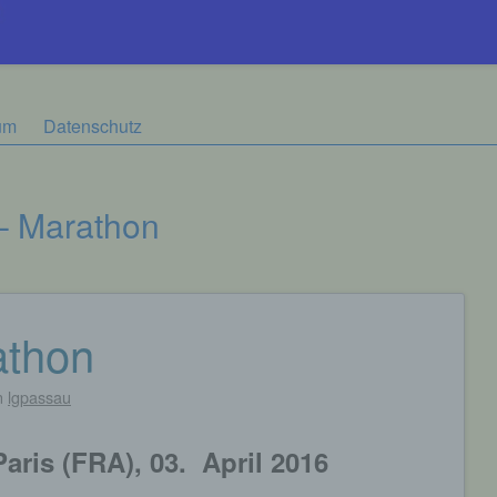
um
Datenschutz
 – Marathon
athon
n
lgpassau
Paris (FRA), 03. April 2016