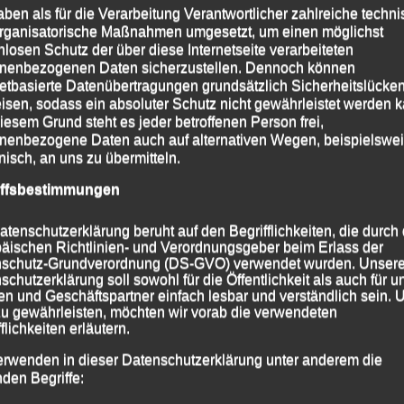
rbei an der Kathedrale Notre-Dame und dem Eiffelturm
aben als für die Verarbeitung Verantwortlicher zahlreiche techn
rganisatorische Maßnahmen umgesetzt, um einen möglichst
ch.
nlosen Schutz der über diese Internetseite verarbeiteten
nenbezogenen Daten sicherzustellen. Dennoch können
n lief
Torsten Weinert
nach 4:04:23 Stunden über
netbasierte Datenübertragungen grundsätzlich Sicherheitslücke
ammer
blieben die Uhren nach 4:17:21 Stunden
isen, sodass ein absoluter Schutz nicht gewährleistet werden k
iesem Grund steht es jeder betroffenen Person frei,
artner
bedeuteten ihre 4:30:52 Stunden neue
nenbezogene Daten auch auf alternativen Wegen, beispielswe
onisch, an uns zu übermitteln.
iffsbestimmungen
atenschutzerklärung beruht auf den Begrifflichkeiten, die durch
äischen Richtlinien- und Verordnungsgeber beim Erlass der
schutz-Grundverordnung (DS-GVO) verwendet wurden. Unser
schutzerklärung soll sowohl für die Öffentlichkeit als auch für u
n und Geschäftspartner einfach lesbar und verständlich sein.
zu gewährleisten, möchten wir vorab die verwendeten
flichkeiten erläutern.
erwenden in dieser Datenschutzerklärung unter anderem die
nden Begriffe: