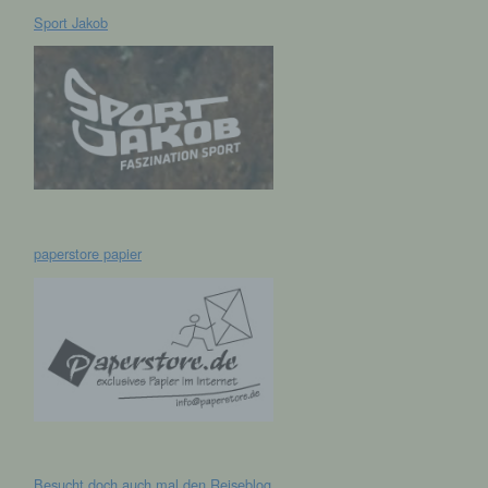
Sport Jakob
hen,
ng,
essen,
ser
paperstore papier
aten
e
fern
n und
e
esen
Besucht doch auch mal den
Reiseblog
cher