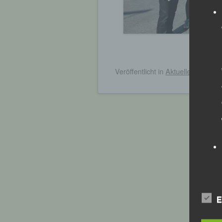
„Passau
Veröffentlicht
in
Aktuelles
,
Archiv
Beitragsnavigation
E