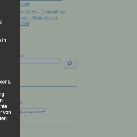
18.07.2026
Tag des Sports – „Quälspaß am
Dreisessel“ – Neureichenau,
e
18.07.2026
 in
Suchen
mens,
ng
en
Archiv
chte
Archiv
r von
ten
.