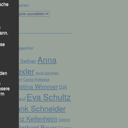
ische
Kategorien
Kategorien
n
ann.
ise
Schlagwörter
Anna
Alex Sellner
Drexler
Anne Schregle
 den
Arnstorf
Centa Hollweck
e
Christina Wimmer
DJK
nsere
Eva Schultz
 Um
Domlauf
Frank Schneider
Franz Keifenheim
Georg
Gerhard Bauer
Günter
Eibl