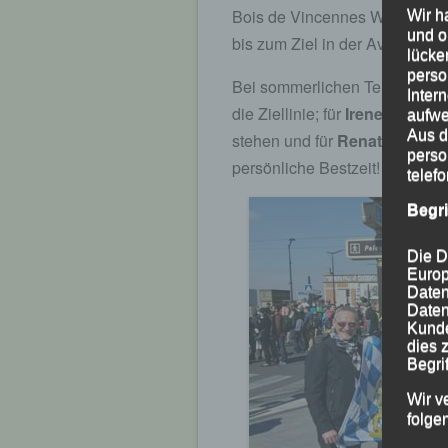
Bois de Vincennes Wälder, vo
Wir h
und o
bis zum Ziel in der Avenue Fo
lücke
perso
Bei sommerlichen Temperature
Inter
die Ziellinie; für
Irene Kühnh
aufwe
Aus d
stehen und für
Renate Baumg
perso
persönliche Bestzeit!
telef
Begr
Die D
Europ
Daten
Daten
Kunde
dies 
Begrif
Wir v
folge