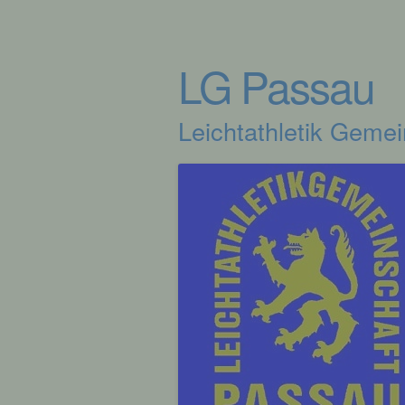
LG Passau
Leichtathletik Geme