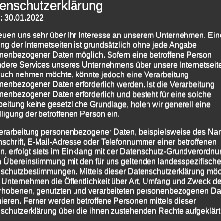
enschutzerklärung
: 30.01.2022
reuen uns sehr über Ihr Interesse an unserem Unternehmen. Ein
ng der Internetseiten ist grundsätzlich ohne jede Angabe
nenbezogener Daten möglich. Sofern eine betroffene Person
dere Services unseres Unternehmens über unsere Internetseite
uch nehmen möchte, könnte jedoch eine Verarbeitung
nenbezogener Daten erforderlich werden. Ist die Verarbeitung
im Paris-Marathon (v. li.) Renate Baumgartner, Torsten
nenbezogener Daten erforderlich und besteht für eine solche
Weinert und Irene Kühnhammer
beitung keine gesetzliche Grundlage, holen wir generell eine
lligung der betroffenen Person ein.
 Sportler hatten zum diesjährigen „Paris-Marathon“
erarbeitung personenbezogener Daten, beispielsweise des Na
rn damit einen neuen Teilnehmerrekord beschert!
nschrift, E-Mail-Adresse oder Telefonnummer einer betroffenen
 einem eigenen „Passauer Fanblock“ gingen von der
n, erfolgt stets im Einklang mit der Datenschutz-Grundverordnu
(LG) Passau
Renate Baumgartner
,
Irene
n Übereinstimmung mit den für uns geltenden landesspezifisch
schutzbestimmungen. Mittels dieser Datenschutzerklärung mö
einert
auf die 42,195 km durch die Straßen der
 Unternehmen die Öffentlichkeit über Art, Umfang und Zweck de
rhobenen, genutzten und verarbeiteten personenbezogenen Da
mieren. Ferner werden betroffene Personen mittels dieser
sèe, von dort ging die Strecke ins Stadtzentrum über
schutzerklärung über die ihnen zustehenden Rechte aufgeklärt
Rue de Rivoli und den Place de la Bastille, durch die