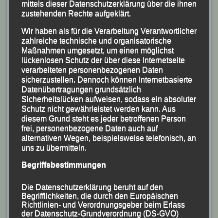
mittels dieser Datenschutzerklärung über die ihnen
zustehenden Rechte aufgeklärt.
Wir haben als für die Verarbeitung Verantwortlicher
zahlreiche technische und organisatorische
Maßnahmen umgesetzt, um einen möglichst
lückenlosen Schutz der über diese Internetseite
verarbeiteten personenbezogenen Daten
sicherzustellen. Dennoch können Internetbasierte
Datenübertragungen grundsätzlich
Sicherheitslücken aufweisen, sodass ein absoluter
Schutz nicht gewährleistet werden kann. Aus
diesem Grund steht es jeder betroffenen Person
frei, personenbezogene Daten auch auf
alternativen Wegen, beispielsweise telefonisch, an
uns zu übermitteln.
Begriffsbestimmungen
Die Datenschutzerklärung beruht auf den
Veröffentlicht
in
Aktuelles
,
Archiv 2022
|
Markiert mit
Begrifflichkeiten, die durch den Europäischen
Bayerische Halbmarathon-Meisterschaften
,
Regensburg
,
Richtlinien- und Verordnungsgeber beim Erlass
Sabrina Prager
der Datenschutz-Grundverordnung (DS-GVO)