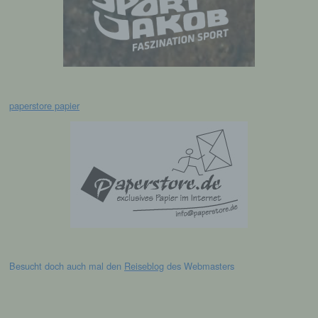
Mitgliedstaaten vorgesehen werden.
h) Auftragsverarbeiter
Auftragsverarbeiter ist eine natürliche oder
juristische Person, Behörde, Einrichtung
paperstore papier
oder andere Stelle, die personenbezogene
Daten im Auftrag des Verantwortlichen
verarbeitet.
i) Empfänger
Empfänger ist eine natürliche oder juristische
Person, Behörde, Einrichtung oder andere
Stelle, der personenbezogene Daten
offengelegt werden, unabhängig davon, ob
Besucht doch auch mal den
Reiseblog
des Webmasters
es sich bei ihr um einen Dritten handelt oder
nicht. Behörden, die im Rahmen eines
bestimmten Untersuchungsauftrags nach
dem Unionsrecht oder dem Recht der