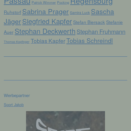
Passau
Regensburg
Patrick Wimmer
Pocking
und technischen und organisatorischen
Maßnahmen unterliegen, die gewährleisten,
Sabrina Prager
Sascha
Ruhstorf
Samira Luck
dass die personenbezogenen Daten nicht
Jäger
Siegfried Kapfer
einer identifizierten oder identifizierbaren
Stefan Biersack
Stefanie
natürlichen Person zugewiesen werden.
Stephan Deckwerth
Stephan Fruhmann
Auer
Tobias Schreindl
Tobias Kapfer
Thomas Kopfinger
g) Verantwortlicher oder für die
Verarbeitung Verantwortlicher
Verantwortlicher oder für die Verarbeitung
Verantwortlicher ist die natürliche oder
juristische Person, Behörde, Einrichtung
oder andere Stelle, die allein oder
gemeinsam mit anderen über die Zwecke
und Mittel der Verarbeitung von
personenbezogenen Daten entscheidet.
Werbepartner
Sind die Zwecke und Mittel dieser
Verarbeitung durch das Unionsrecht oder
Sport Jakob
das Recht der Mitgliedstaaten vorgegeben,
so kann der Verantwortliche
beziehungsweise können die bestimmten
Kriterien seiner Benennung nach dem
Unionsrecht oder dem Recht der