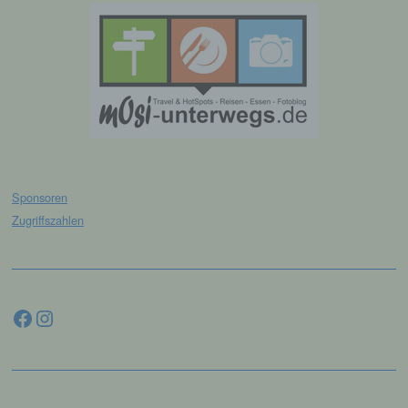
Mitgliedstaaten möglicherweise
personenbezogene Daten erhalten, gelten
jedoch nicht als Empfänger.
j) Dritter
Dritter ist eine natürliche oder juristische
Person, Behörde, Einrichtung oder andere
Stelle außer der betroffenen Person, dem
Verantwortlichen, dem Auftragsverarbeiter
Sponsoren
und den Personen, die unter der
unmittelbaren Verantwortung des
Zugriffszahlen
Verantwortlichen oder des
Auftragsverarbeiters befugt sind, die
personenbezogenen Daten zu verarbeiten.
Facebook
Instagram
k) Einwilligung
Einwilligung ist jede von der betroffenen
Person freiwillig für den bestimmten Fall in
informierter Weise und unmissverständlich