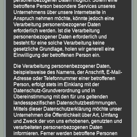
Die Halbmarathon-Marke durchlief sie bei 1:27
betroffene Person besondere Services unseres
Stunden, konnte das Tempo weiter konstant hoch
Unternehmens über unsere Internetseite in
halten, kam in einen richtigen Flow und konnte zum
Anspruch nehmen möchte, könnte jedoch eine
Verarbeitung personenbezogener Daten
Ende hin sogar noch etwas zulegen.
erforderlich werden. Ist die Verarbeitung
Mit neuer persönlicher Bestzeit von 2:56:47 Stunden
personenbezogener Daten erforderlich und
verwies sie schließlich Manuela Glöckner (SC
besteht für eine solche Verarbeitung keine
gesetzliche Grundlage, holen wir generell eine
Kemmern) und Bettina Breitenfeld (SG Stadtwerke
Einwilligung der betroffenen Person ein.
Freising) auf die weiteren Plätze und durfte sich über
Die Verarbeitung personenbezogener Daten,
ihren ersten Bayerischen Marathon-Titel freuen!
beispielsweise des Namens, der Anschrift, E-Mail-
Adresse oder Telefonnummer einer betroffenen
Person, erfolgt stets im Einklang mit der
Datenschutz-Grundverordnung und in
Übereinstimmung mit den für uns geltenden
landesspezifischen Datenschutzbestimmungen.
Mittels dieser Datenschutzerklärung möchte unser
Unternehmen die Öffentlichkeit über Art, Umfang
und Zweck der von uns erhobenen, genutzten und
verarbeiteten personenbezogenen Daten
informieren. Ferner werden betroffene Personen