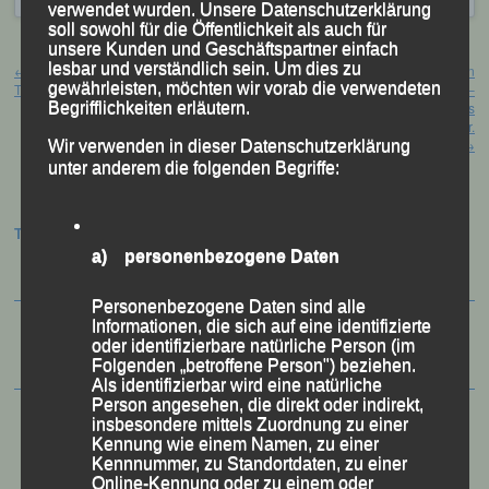
verwendet wurden. Unsere Datenschutzerklärung
soll sowohl für die Öffentlichkeit als auch für
unsere Kunden und Geschäftspartner einfach
Beitragsnavigation
lesbar und verständlich sein. Um dies zu
←
Alpe Adria Ultra Trainl
Siegfried Kapfer führt jetzt die DJK in
gewährleisten, möchten wir vorab die verwendeten
Travisio (ITA), 29. Mai 2022
der Diözese – Führung komplett neu –
Begrifflichkeiten erläutern.
Peter Schade mit stehendem Applaus
verabschiedet – Weltschiedsrichter Dr.
Brych gab Einblicke
→
Wir verwenden in dieser Datenschutzerklärung
unter anderem die folgenden Begriffe:
Termine:
a) personenbezogene Daten
Personenbezogene Daten sind alle
Informationen, die sich auf eine identifizierte
oder identifizierbare natürliche Person (im
Folgenden „betroffene Person") beziehen.
Als identifizierbar wird eine natürliche
Person angesehen, die direkt oder indirekt,
insbesondere mittels Zuordnung zu einer
Kennung wie einem Namen, zu einer
Kennnummer, zu Standortdaten, zu einer
Online-Kennung oder zu einem oder