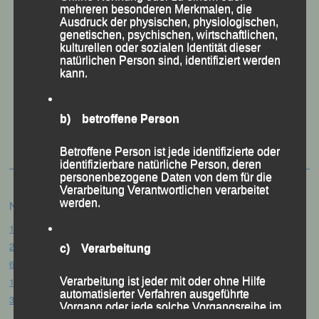
mehreren besonderen Merkmalen, die
Ausdruck der physischen, physiologischen,
genetischen, psychischen, wirtschaftlichen,
kulturellen oder sozialen Identität dieser
natürlichen Person sind, identifiziert werden
kann.
50 Jahre LG Passau
b) betroffene Person
Festzschrift
Betroffene Person ist jede identifizierte oder
identifizierbare natürliche Person, deren
personenbezogene Daten von dem für die
Verarbeitung Verantwortlichen verarbeitet
werden.
Neueste Beiträge
15. Pörndorfer Sommernachtslauf – Pörndorf, 01.08.2026
20. Goldener Steig-Lauf – Stozec/Tusset, 01.08.2026
c) Verarbeitung
61. Bergsportfest – Ortenburg, 26.07.2026
12. Loser Berglauf – Altaussee/Österreich, 25.07.2026
Verarbeitung ist jeder mit oder ohne Hilfe
automatisierter Verfahren ausgeführte
32. Sommerbiathlon – Passau, 18.07.2026
Vorgang oder jede solche Vorgangsreihe im