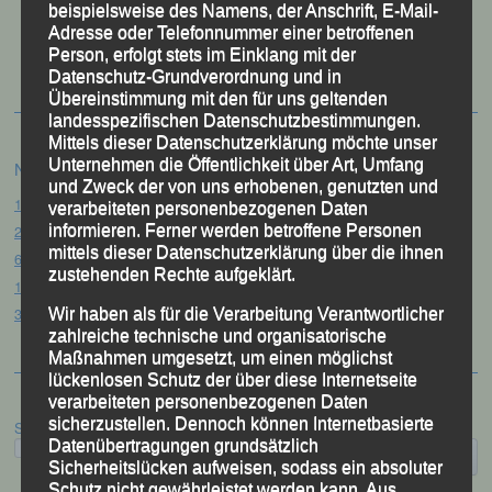
beispielsweise des Namens, der Anschrift, E-Mail-
50 Jahre LG Passau
Adresse oder Telefonnummer einer betroffenen
Festzschrift
Person, erfolgt stets im Einklang mit der
Datenschutz-Grundverordnung und in
Übereinstimmung mit den für uns geltenden
landesspezifischen Datenschutzbestimmungen.
Mittels dieser Datenschutzerklärung möchte unser
Unternehmen die Öffentlichkeit über Art, Umfang
Neueste Beiträge
und Zweck der von uns erhobenen, genutzten und
15. Pörndorfer Sommernachtslauf – Pörndorf, 01.08.2026
verarbeiteten personenbezogenen Daten
informieren. Ferner werden betroffene Personen
20. Goldener Steig-Lauf – Stozec/Tusset, 01.08.2026
mittels dieser Datenschutzerklärung über die ihnen
61. Bergsportfest – Ortenburg, 26.07.2026
zustehenden Rechte aufgeklärt.
12. Loser Berglauf – Altaussee/Österreich, 25.07.2026
32. Sommerbiathlon – Passau, 18.07.2026
Wir haben als für die Verarbeitung Verantwortlicher
zahlreiche technische und organisatorische
Maßnahmen umgesetzt, um einen möglichst
lückenlosen Schutz der über diese Internetseite
verarbeiteten personenbezogenen Daten
sicherzustellen. Dennoch können Internetbasierte
Suchen
Datenübertragungen grundsätzlich
Sicherheitslücken aufweisen, sodass ein absoluter
Schutz nicht gewährleistet werden kann. Aus