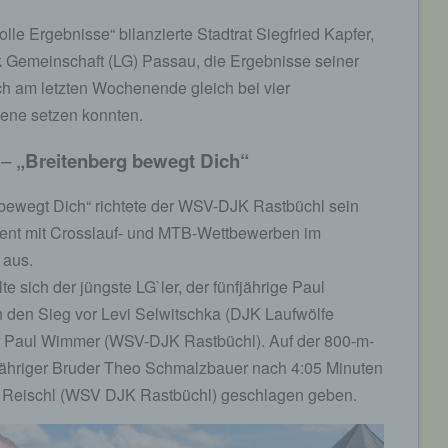
lle Ergebnisse“ bilanzierte Stadtrat Siegfried Kapfer,
ik Gemeinschaft (LG) Passau, die Ergebnisse seiner
ich am letzten Wochenende gleich bei vier
zene setzen konnten.
–
„Breitenberg bewegt Dich“
 bewegt Dich“ richtete der WSV-DJK Rastbüchl sein
Event mit Crosslauf- und MTB-Wettbewerben im
 aus.
e sich der jüngste LG`ler, der fünfjährige Paul
 den Sieg vor Levi Selwitschka (DJK Laufwölfe
r Paul Wimmer (WSV-DJK Rastbüchl). Auf der 800-m-
tjähriger Bruder Theo Schmalzbauer nach 4:05 Minuten
n Reischl (WSV DJK Rastbüchl) geschlagen geben.