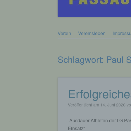
Zum
Verein
Vereinsleben
Impress
Hauptmenü
Inhalt
springen
Schlagwort:
Paul 
Erfolgreic
Beitragsnavigation
Veröffentlicht am
14. Juni 2026
v
-Ausdauer-Athleten der LG Pas
Einsatz“-