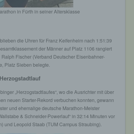
athon in Fürth in seiner Altersklasse
e) Profiling
Profiling ist jede Art der automatisierten Verarbeitung
personenbezogener Daten, die darin besteht, dass diese
lieben die Uhren für Franz Keifenheim nach 1:51:39
personenbezogenen Daten verwendet werden, um bestimmte
persönliche Aspekte, die sich auf eine natürliche Person bezie
Gesamtklassement der Männer auf Platz 1106 rangiert
zu bewerten, insbesondere, um Aspekte bezüglich Arbeitsleistu
n Ralph Fischer (Verband Deutscher Eisenbahner-
wirtschaftlicher Lage, Gesundheit, persönlicher Vorlieben, Inter
Zuverlässigkeit, Verhalten, Aufenthaltsort oder Ortswechsel die
, Platz Sieben belegte.
natürlichen Person zu analysieren oder vorherzusagen.
Herzogstadtlauf
f) Pseudonymisierung
inger „Herzogstadtlaufes“, wo die Ausrichter mit über
inen neuen Starter-Rekord verbuchen konnten, gewann
Pseudonymisierung ist die Verarbeitung personenbezogener D
in einer Weise, auf welche die personenbezogenen Daten ohn
ster und ehemalige deutsche Marathon-Meister
Hinzuziehung zusätzlicher Informationen nicht mehr einer
allstabe & Schneider-Powerlauf“ in 32:14 Minuten vor
spezifischen betroffenen Person zugeordnet werden können, so
diese zusätzlichen Informationen gesondert aufbewahrt werde
im) und Leopold Staab (TUM Campus Straubing).
technischen und organisatorischen Maßnahmen unterliegen, di
gewährleisten, dass die personenbezogenen Daten nicht einer