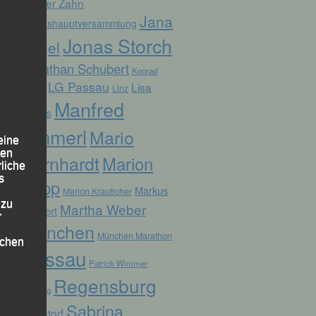
Günter Zahn
Jana
Jahreshauptversammlung
Jonas Storch
Vogel
Jonathan Schubert
Konrad
LG Passau
Lisa
Linz
Kufner
Manfred
Fuchs
Ammerl
Mario
eine
den
Bernhardt
Marion
rliche
s
Kopp
Markus
Marion Krautloher
 zu
Martha Weber
Weinert
r
München
München Marathon
lichen
Passau
Patrick Wimmer
Regensburg
Pocking
Sabrina
Ruhstorf