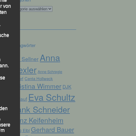
r von
Kategorien
ten
.
ische
Schlagwörter
Anna
Alex Sellner
n
ann.
Drexler
Anne Schregle
ise
Arnstorf
Centa Hollweck
Christina Wimmer
DJK
Eva Schultz
Domlauf
Frank Schneider
 den
Franz Keifenheim
e
nsere
Gerhard Bauer
Georg Eibl
 Um