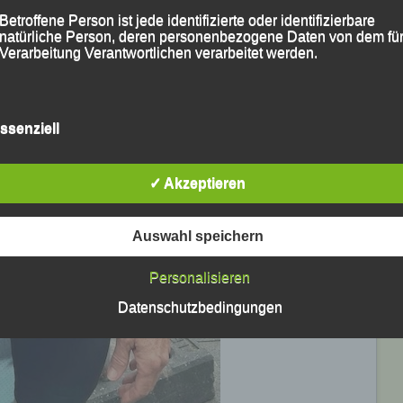
Betroffene Person ist jede identifizierte oder identifizierbare
natürliche Person, deren personenbezogene Daten von dem für
Verarbeitung Verantwortlichen verarbeitet werden.
c) Verarbeitung
ssenziell
Verarbeitung ist jeder mit oder ohne Hilfe automatisierter Verfa
ausgeführte Vorgang oder jede solche Vorgangsreihe im
✓ Akzeptieren
Zusammenhang mit personenbezogenen Daten wie das Erheb
das Erfassen, die Organisation, das Ordnen, die Speicherung, 
Anpassung oder Veränderung, das Auslesen, das Abfragen, die
Verwendung, die Offenlegung durch Übermittlung, Verbreitung 
Auswahl speichern
eine andere Form der Bereitstellung, den Abgleich oder die
Verknüpfung, die Einschränkung, das Löschen oder die Vernich
Personalisieren
Datenschutzbedingungen
d) Einschränkung der Verarbeitung
Einschränkung der Verarbeitung ist die Markierung gespeichert
personenbezogener Daten mit dem Ziel, ihre künftige Verarbeit
einzuschränken.