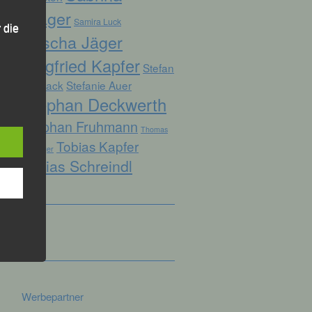
Prager
Samira Luck
 die
Sascha Jäger
Siegfried Kapfer
Stefan
Biersack
Stefanie Auer
Stephan Deckwerth
hren
Stephan Fruhmann
Thomas
Tobias Kapfer
en,
Kopfinger
die
Tobias Schreindl
oder
tung.
er
ung
Werbepartner