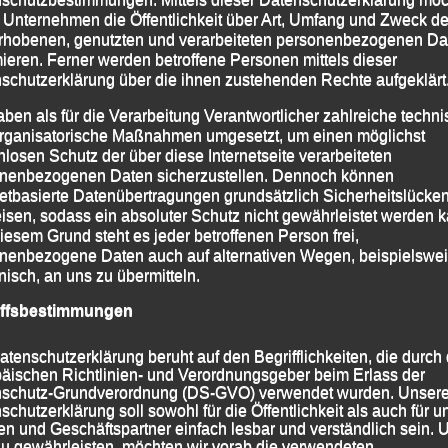
 Unternehmen die Öffentlichkeit über Art, Umfang und Zweck de
rhobenen, genutzten und verarbeiteten personenbezogenen Da
mieren. Ferner werden betroffene Personen mittels dieser
schutzerklärung über die ihnen zustehenden Rechte aufgeklärt
aben als für die Verarbeitung Verantwortlicher zahlreiche techn
rganisatorische Maßnahmen umgesetzt, um einen möglichst
nlosen Schutz der über diese Internetseite verarbeiteten
nenbezogenen Daten sicherzustellen. Dennoch können
erfolgreiche LG-Quartett mit (v.li.) Paul
netbasierte Datenübertragungen grundsätzlich Sicherheitslücke
mer, Lukas Lichtenauer und Theo Schmalzbauer
isen, sodass ein absoluter Schutz nicht gewährleistet werden k
iesem Grund steht es jeder betroffenen Person frei,
nenbezogene Daten auch auf alternativen Wegen, beispielswe
onisch, an uns zu übermitteln.
mpfte sich Lukas Lichtenauer nach 3:41 Minuten den
verwies Maximilian Wimmer (DJK Altreichenau) und
iffsbestimmungen
uf die weiteren Plätze.
atenschutzerklärung beruht auf den Begrifflichkeiten, die durch
erte Christina Wimmer ein absolut couragiertes Rennen
äischen Richtlinien- und Verordnungsgeber beim Erlass der
 Minuten den Gesamtwieg bei den Damen vor Tamara
schutz-Grundverordnung (DS-GVO) verwendet wurden. Unser
schutzerklärung soll sowohl für die Öffentlichkeit als auch für u
) und Andrea Starkl (SC Jochenstein). Zudem
n und Geschäftspartner einfach lesbar und verständlich sein.
(AK) W 30.
zu gewährleisten, möchten wir vorab die verwendeten