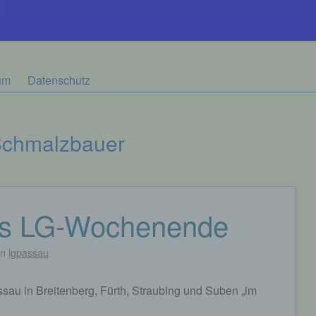
um
Datenschutz
Schmalzbauer
hes LG-Wochenende
on
lgpassau
sau in Breitenberg, Fürth, Straubing und Suben „im