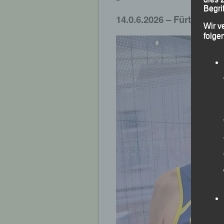
Begrif
14.0.6.2026 – Fürth
–
Spa
Wir v
folge