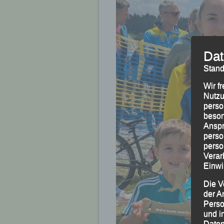
Dat
Stand
Wir f
Nutzu
perso
beson
Anspr
perso
perso
Verar
Einwi
Die V
der A
Perso
und i
Daten