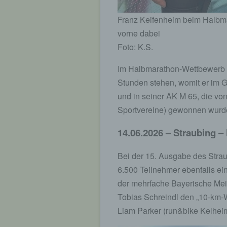
Franz Keifenheim beim Halbmar
vorne dabei
Foto: K.S.
Im Halbmarathon-Wettbewerb b
Stunden stehen, womit er im 
und in seiner AK M 65, die vo
Sportvereine) gewonnen wurde
14.06.2026 – Straubing
–
Bei der 15. Ausgabe des Straub
6.500 Teilnehmer ebenfalls e
der mehrfache Bayerische Mei
Tobias Schreindl den „10-km-W
Liam Parker (run&bike Kelhe