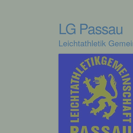
LG Passau
Leichtathletik Geme