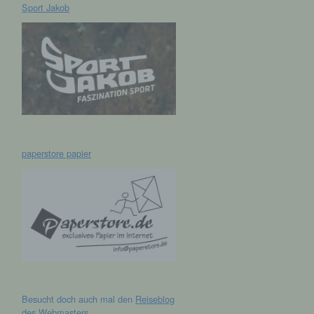
Sport Jakob
hen,
ng,
essen,
ser
paperstore papier
aten
e
fern
n und
Besucht doch auch mal den
Reiseblog
e
des Webmasters