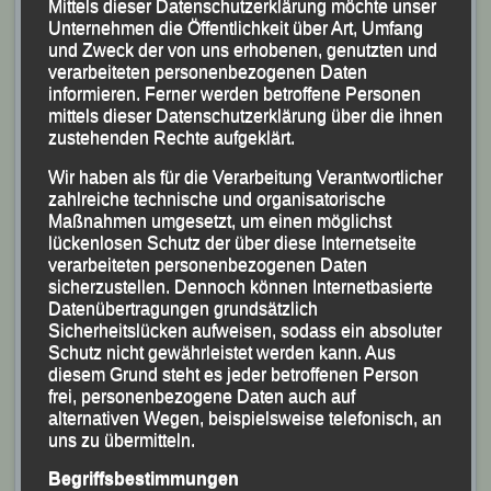
Mittels dieser Datenschutzerklärung möchte unser
Unternehmen die Öffentlichkeit über Art, Umfang
und Zweck der von uns erhobenen, genutzten und
verarbeiteten personenbezogenen Daten
informieren. Ferner werden betroffene Personen
mittels dieser Datenschutzerklärung über die ihnen
zustehenden Rechte aufgeklärt.
Wir haben als für die Verarbeitung Verantwortlicher
zahlreiche technische und organisatorische
Maßnahmen umgesetzt, um einen möglichst
lückenlosen Schutz der über diese Internetseite
verarbeiteten personenbezogenen Daten
sicherzustellen. Dennoch können Internetbasierte
Datenübertragungen grundsätzlich
Das erfolgreiche LG-Aufgebot mit (v.li.) Manfred
Sicherheitslücken aufweisen, sodass ein absoluter
Schutz nicht gewährleistet werden kann. Aus
Ammerl, Stephan Deckwerth, Georg Eibl, Marion Kopp,
diesem Grund steht es jeder betroffenen Person
Sascha Jäger und Lisa Fraunhofer, die leider verletzt
frei, personenbezogene Daten auch auf
aufgeben musste.
alternativen Wegen, beispielsweise telefonisch, an
uns zu übermitteln.
Im Hauptlauf über 7.350 m, bei dem zwei Runden
Begriffsbestimmungen