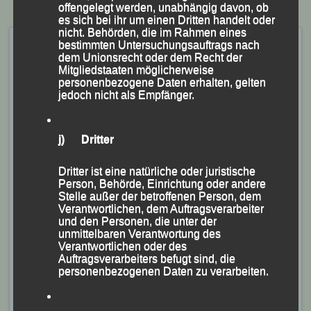
offengelegt werden, unabhängig davon, ob
es sich bei ihr um einen Dritten handelt oder
nicht. Behörden, die im Rahmen eines
Sommernachtslauf Pörndorf,
bestimmten Untersuchungsauftrags nach
dem Unionsrecht oder dem Recht der
04. August 2018
Mitgliedstaaten möglicherweise
personenbezogene Daten erhalten, gelten
Veröffentlicht am
4. August 2018
von
lgpassau
jedoch nicht als Empfänger.
LG Passau mit starker
j) Dritter
Teamleistung in Pörndorf
Dritter ist eine natürliche oder juristische
– Sabrina Prager gewinnt Damenwertung –
Person, Behörde, Einrichtung oder andere
Stelle außer der betroffenen Person, dem
Verantwortlichen, dem Auftragsverarbeiter
und den Personen, die unter der
unmittelbaren Verantwortung des
Verantwortlichen oder des
Auftragsverarbeiters befugt sind, die
personenbezogenen Daten zu verarbeiten.