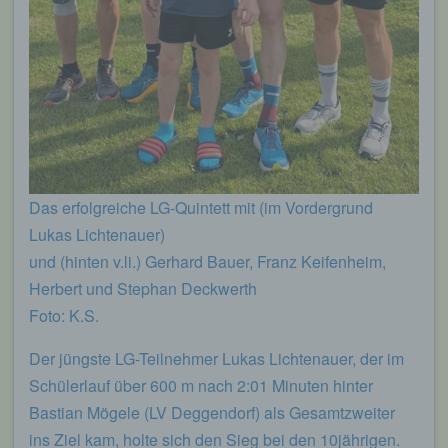
Das erfolgreiche LG-Quintett mit (im Vordergrund
Lukas Lichtenauer)
und (hinten v.li.) Gerhard Bauer, Franz Keifenheim,
Herbert und Stephan Deckwerth
Foto: K.S.
Der jüngste LG-Teilnehmer Lukas Lichtenauer, der im
Schülerlauf über 600 m nach 2:01 Minuten hinter
Bastian Mögele (LV Deggendorf) als Gesamtzweiter
ins Ziel kam, holte sich den Sieg bei den 10jährigen.