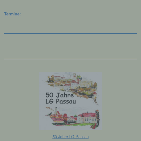
Beitragsnavigation
begangene Straftaten aufzuklären. Insofern ist die
Speicherung dieser Daten zur Absicherung des für
Termine:
die Verarbeitung Verantwortlichen erforderlich.
Eine Weitergabe dieser Daten an Dritte erfolgt
grundsätzlich nicht, sofern keine gesetzliche
Pflicht zur Weitergabe besteht oder die Weitergabe
der Strafverfolgung dient.
Die Registrierung der betroffenen Person unter
freiwilliger Angabe personenbezogener Daten
dient dem für die Verarbeitung Verantwortlichen
dazu, der betroffenen Person Inhalte oder
Leistungen anzubieten, die aufgrund der Natur der
Sache nur registrierten Benutzern angeboten
werden können. Registrierten Personen steht die
Möglichkeit frei, die bei der Registrierung
angegebenen personenbezogenen Daten
jederzeit abzuändern oder vollständig aus dem
Datenbestand des für die Verarbeitung
Verantwortlichen löschen zu lassen.
Der für die Verarbeitung Verantwortliche erteilt
50 Jahre LG Passau
jeder betroffenen Person jederzeit auf Anfrage