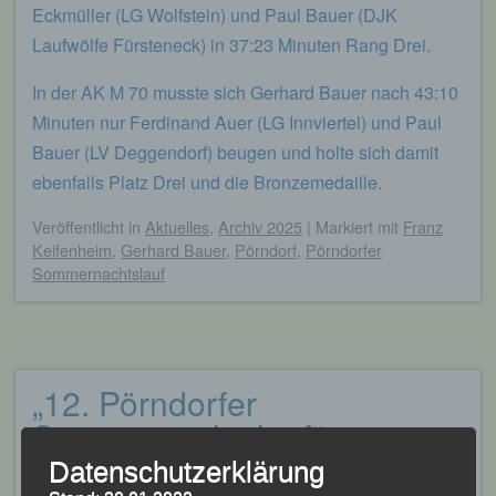
Eckmüller (LG Wolfstein) und Paul Bauer (DJK
Laufwölfe Fürsteneck) in 37:23 Minuten Rang Drei.
In der AK M 70 musste sich Gerhard Bauer nach 43:10
Minuten nur Ferdinand Auer (LG Innviertel) und Paul
Bauer (LV Deggendorf) beugen und holte sich damit
ebenfalls Platz Drei und die Bronzemedaille.
Veröffentlicht
in
Aktuelles
,
Archiv 2025
|
Markiert mit
Franz
Keifenheim
,
Gerhard Bauer
,
Pörndorf
,
Pörndorfer
Sommernachtslauf
„12. Pörndorfer
Sommernachtslauf“ –
Pörndorf, 29.07.2023
Datenschutzerklärung