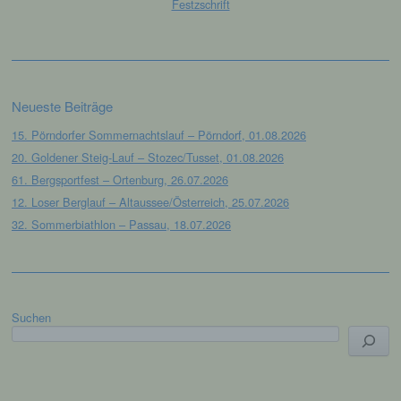
Festzschrift
Auskunft darüber, welche personenbezogenen
Daten über die betroffene Person gespeichert sind.
Ferner berichtigt oder löscht der für die
Verarbeitung Verantwortliche personenbezogene
Daten auf Wunsch oder Hinweis der betroffenen
Person, soweit dem keine gesetzlichen
Neueste Beiträge
Aufbewahrungspflichten entgegenstehen. Die
15. Pörndorfer Sommernachtslauf – Pörndorf, 01.08.2026
Gesamtheit der Mitarbeiter des für die Verarbeitung
Verantwortlichen stehen der betroffenen Person in
20. Goldener Steig-Lauf – Stozec/Tusset, 01.08.2026
diesem Zusammenhang als Ansprechpartner zur
61. Bergsportfest – Ortenburg, 26.07.2026
Verfügung.
12. Loser Berglauf – Altaussee/Österreich, 25.07.2026
Kontaktmöglichkeit über die Internetseite
32. Sommerbiathlon – Passau, 18.07.2026
Die Internetseite enthält aufgrund von gesetzlichen
Vorschriften Angaben, die eine schnelle
elektronische Kontaktaufnahme zu unserem
Unternehmen sowie eine unmittelbare
Suchen
Kommunikation mit uns ermöglichen, was
ebenfalls eine allgemeine Adresse der
sogenannten elektronischen Post (E-Mail-
Adresse) umfasst. Sofern eine betroffene Person
per E-Mail oder über ein Kontaktformular den