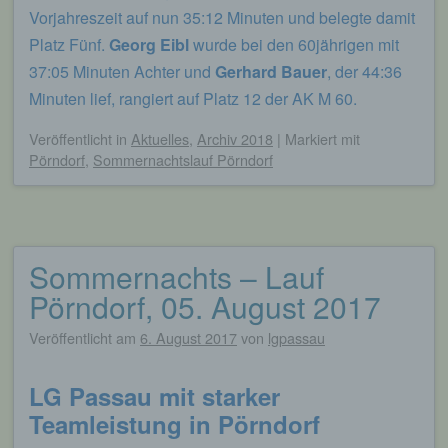
werden. Sie können die Verwendung von Cookies,
Vorjahreszeit auf nun 35:12 Minuten und belegte damit
LocalStorage und SessionStorage durch
Platz Fünf.
Georg Eibl
wurde bei den 60jährigen mit
entsprechende Einstellung in Ihrem Browser
verhindern.
37:05 Minuten Achter und
Gerhard Bauer
, der 44:36
Minuten lief, rangiert auf Platz 12 der AK M 60.
Zahlreiche Internetseiten und Server verwenden
Cookies. Viele Cookies enthalten eine sogenannte
Veröffentlicht
in
Aktuelles
,
Archiv 2018
|
Markiert mit
Cookie-ID. Eine Cookie-ID ist eine eindeutige
Pörndorf
,
Sommernachtslauf Pörndorf
Kennung des Cookies. Sie besteht aus einer
Zeichenfolge, durch welche Internetseiten und
Server dem konkreten Internetbrowser zugeordnet
werden können, in dem das Cookie gespeichert
wurde. Dies ermöglicht es den besuchten
Internetseiten und Servern, den individuellen
Sommernachts – Lauf
Browser der betroffenen Person von anderen
Pörndorf, 05. August 2017
Internetbrowsern, die andere Cookies enthalten,
zu unterscheiden. Ein bestimmter Internetbrowser
Veröffentlicht am
6. August 2017
von
lgpassau
kann über die eindeutige Cookie-ID wiedererkannt
und identifiziert werden.
LG Passau mit starker
Durch den Einsatz von Cookies kann den Nutzern
dieser Internetseite nutzerfreundlichere Services
Teamleistung in Pörndorf
bereitstellen, die ohne die Cookie-Setzung nicht