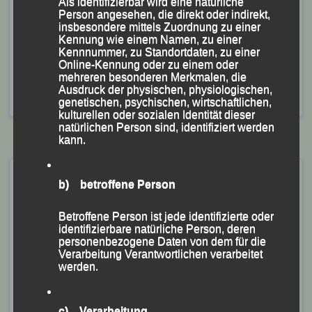
Als identifizierbar wird eine natürliche
AK M 55 auf Platz Fünf. Georg Eibl wurde bei den
Person angesehen, die direkt oder indirekt,
65jährigen mit 39:35 Minuten Vierter.
insbesondere mittels Zuordnung zu einer
Kennung wie einem Namen, zu einer
Kennnummer, zu Standortdaten, zu einer
Veröffentlicht
in
Aktuelles
|
Markiert mit
Georg Eibl
,
Lisa
Online-Kennung oder zu einem oder
Fraunhofer
,
Manfred Ammerl
,
Marion Kopp
,
Pörndorf
,
mehreren besonderen Merkmalen, die
Pörndorfer Sommernachtslauf
,
Sascha Jäger
,
Stephan
Ausdruck der physischen, physiologischen,
Deckwerth
genetischen, psychischen, wirtschaftlichen,
kulturellen oder sozialen Identität dieser
natürlichen Person sind, identifiziert werden
kann.
Sommernchtslauf Pörndorf,
b) betroffene Person
03. August 2019
Betroffene Person ist jede identifizierte oder
Veröffentlicht am
3. August 2019
von
lgpassau
identifizierbare natürliche Person, deren
personenbezogene Daten von dem für die
Verarbeitung Verantwortlichen verarbeitet
LG Passau „rockt“ Pörndorfer Sommernachtslauf
werden.
-Sabrina Prager Damensiegerin –
-Stephan Fruhmann und Mario Bernhardt holen bei
c) Verarbeitung