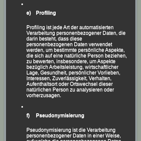
Passau dem zum „Landkreis- und Sparkassen-Laufcup
e) Profiling
2019“ zählenden „10. Pörndorfer
Sommernachtslaufes“, der am Samstag bei optimalen
Profiling ist jede Art der automatisierten
Verarbeitung personenbezogener Daten, die
äußern Temperaturen von der Laufabteilung der DJK
darin besteht, dass diese
Pörndorf ausgerichtet wurde und bei dem nahezu 400
personenbezogenen Daten verwendet
werden, um bestimmte persönliche Aspekte,
Teilnehmer auf Strecken zwischen 300 und 7.350m am
die sich auf eine natürliche Person beziehen,
Start waren, einen regelrechten „blau-gelben Stempel“
zu bewerten, insbesondere, um Aspekte
bezüglich Arbeitsleistung, wirtschaftlicher
auf.
Lage, Gesundheit, persönlicher Vorlieben,
Interessen, Zuverlässigkeit, Verhalten,
Aufenthaltsort oder Ortswechsel dieser
Im Hauptlauf über 7.350 m, bei dem zwei Runden
natürlichen Person zu analysieren oder
durch die Vilsauen zu bestreiten waren, gewann die
vorherzusagen.
ehemalige Berglaufspezialistin
Sabrina Prager
die
Damenwertung in 28:45,7 Minuten vor Nicole Kufner
f) Pseudonymisierung
(WSV Otterskirchen) und Ingrid Materna (SVG
Ruhstorf) und holte sich gleichzeitig auch den Sieg in
Pseudonymisierung ist die Verarbeitung
ihrer Altersklasse (AK) W 30.
personenbezogener Daten in einer Weise,