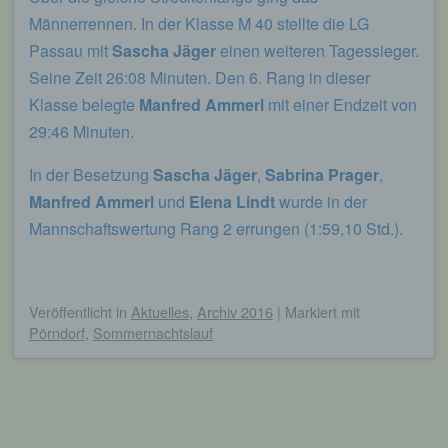
Eingabemaske, die für die Registrierung
Männerrennen. In der Klasse M 40 stellte die LG
verwendet wird. Die von der betroffenen Person
eingegebenen personenbezogenen Daten werden
Passau mit
Sascha Jäger
einen weiteren Tagessieger.
ausschließlich für die interne Verwendung bei dem
Seine Zeit 26:08 Minuten. Den 6. Rang in dieser
für die Verarbeitung Verantwortlichen und für
eigene Zwecke erhoben und gespeichert. Der für
Klasse belegte
Manfred Ammerl
mit einer Endzeit von
die Verarbeitung Verantwortliche kann die
29:46 Minuten.
Weitergabe an einen oder mehrere
Auftragsverarbeiter, beispielsweise einen
Paketdienstleister, veranlassen, der die
In der Besetzung
Sascha Jäger
,
Sabrina Prager
,
personenbezogenen Daten ebenfalls
Manfred Ammerl
und
Elena Lindt
wurde in der
ausschließlich für eine interne Verwendung, die
dem für die Verarbeitung Verantwortlichen
Mannschaftswertung Rang 2 errungen (1:59,10 Std.).
zuzurechnen ist, nutzt.
Durch eine Registrierung auf der Internetseite des
für die Verarbeitung Verantwortlichen wird ferner
Veröffentlicht
in
Aktuelles
,
Archiv 2016
|
Markiert mit
die vom Internet-Service-Provider (ISP) der
Pörndorf
,
Sommernachtslauf
betroffenen Person vergebene IP-Adresse, das
Datum sowie die Uhrzeit der Registrierung
gespeichert. Die Speicherung dieser Daten erfolgt
vor dem Hintergrund, dass nur so der Missbrauch
unserer Dienste verhindert werden kann, und
diese Daten im Bedarfsfall ermöglichen,