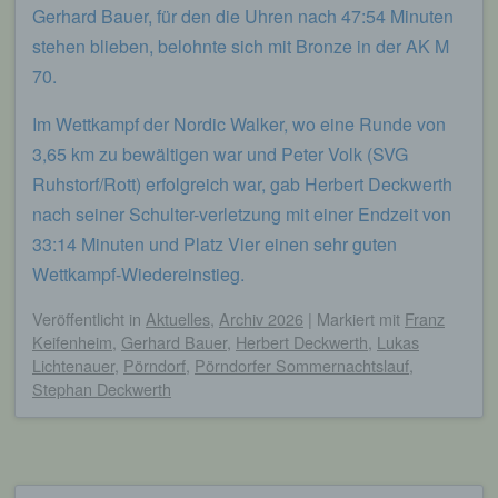
Gerhard Bauer, für den die Uhren nach 47:54 Minuten
stehen blieben, belohnte sich mit Bronze in der AK M
70.
Im Wettkampf der Nordic Walker, wo eine Runde von
3,65 km zu bewältigen war und Peter Volk (SVG
Ruhstorf/Rott) erfolgreich war, gab Herbert Deckwerth
nach seiner Schulter-verletzung mit einer Endzeit von
33:14 Minuten und Platz Vier einen sehr guten
Wettkampf-Wiedereinstieg.
Veröffentlicht
in
Aktuelles
,
Archiv 2026
|
Markiert mit
Franz
Keifenheim
,
Gerhard Bauer
,
Herbert Deckwerth
,
Lukas
Lichtenauer
,
Pörndorf
,
Pörndorfer Sommernachtslauf
,
Stephan Deckwerth