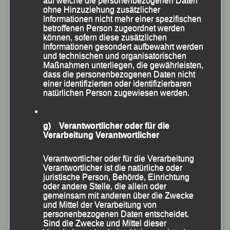
auf welche die personenbezogenen Daten
Mit ihrer Endzeit von 34:07,7 Minuten gab es
ohne Hinzuziehung zusätzlicher
für
Jasmin Niederhofer
in der AK W 30 Bronze.
Informationen nicht mehr einer spezifischen
betroffenen Person zugeordnet werden
können, sofern diese zusätzlichen
Bei den Männern erkämpfte sich
Stephan Fruhmann
Informationen gesondert aufbewahrt werden
in 24:25,5 Minuten den Gesamtsieg vor seinem
und technischen und organisatorischen
Maßnahmen unterliegen, die gewährleisten,
Vereinskollegen
Mario Bernhardt
, für den 24:37,0
dass die personenbezogenen Daten nicht
Minuten gestoppt wurden und Michael Gerl (TG
einer identifizierten oder identifizierbaren
natürlichen Person zugewiesen werden.
Vilshofen). Das erfolgreiche LG-Duo, das damit auch in
ihren jeweiligen Altersklassen die Goldmedaille
sicherte, nützte den Pörndorfer Lauf als aktuelle
g) Verantwortlicher oder für die
Verarbeitung Verantwortlicher
Standortbestimmung für den „Generali München
Marathon“, der am 13. Oktober über die Bühne geht.
Verantwortlicher oder für die Verarbeitung
Verantwortlicher ist die natürliche oder
In der Besetzung
Sabrina Prager
,
Jasmin
juristische Person, Behörde, Einrichtung
oder andere Stelle, die allein oder
Niederhofer
,
Mario Bernhardt
und
Stephan
gemeinsam mit anderen über die Zwecke
Fruhmann
holte sich die LG Passau auch die
und Mittel der Verarbeitung von
personenbezogenen Daten entscheidet.
Mannschaftswertung und vewies die SVG Ruhstorf und
Sind die Zwecke und Mittel dieser
den WSV Otterskirchen auf die weiteren Plätze.