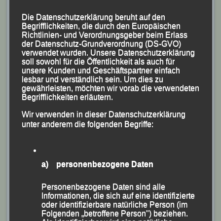
durch die Vilsauen zu bestreiten waren, erkämpfte sich
LG-Neuzugang Marion Kopp nach 31:53 Minuten
Die Datenschutzerklärung beruht auf den
hinter der Oberösterreicherin Martha Weber Platz Zwei
Begrifflichkeiten, die durch den Europäischen
Richtlinien- und Verordnungsgeber beim Erlass
in der Frauenwertung und den Sieg in ihrer
der Datenschutz-Grundverordnung (DS-GVO)
Altersklasse (AK) W 45. Die zweite LG-Starterin Lisa
verwendet wurden. Unsere Datenschutzerklärung
soll sowohl für die Öffentlichkeit als auch für
Fraunhofer musste leider verletzungsbedingt das
unsere Kunden und Geschäftspartner einfach
Rennen aufgeben.
lesbar und verständlich sein. Um dies zu
gewährleisten, möchten wir vorab die verwendeten
Bei den Männern sicherte sich Stephan Deckwerth
Begrifflichkeiten erläutern.
nach 26:26 Minuten hinter dem Tschechen Pavel
Wir verwenden in dieser Datenschutzerklärung
Stepanik (AK Skoda Pilsen) und dem Oberösterreicher
unter anderem die folgenden Begriffe:
Jakob Wakonig (LAG Genböck-Haus Ried) Platz Drei
im Gesamtklassement und die Silbermedaille in seiner
AK M 30.
a) personenbezogene Daten
Sascha Jäger, der mit seiner Endzeit von 28:20
Minuten als 11. der Gesamtwertung ins Ziel kam,
Personenbezogene Daten sind alle
Informationen, die sich auf eine identifizierte
gewann in seiner AK M 50 Bronze.
oder identifizierbare natürliche Person (im
Mit 34:39 Minuten „landete“ Manfred Ammerl in seiner
Folgenden „betroffene Person") beziehen.