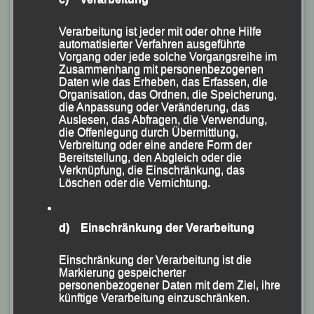
den Männern LG-Doppelsieg-
Verarbeitung ist jeder mit oder ohne Hilfe
automatisierter Verfahren ausgeführte
Vorgang oder jede solche Vorgangsreihe im
Zusammenhang mit personenbezogenen
Daten wie das Erheben, das Erfassen, die
Organisation, das Ordnen, die Speicherung,
die Anpassung oder Veränderung, das
Auslesen, das Abfragen, die Verwendung,
die Offenlegung durch Übermittlung,
Verbreitung oder eine andere Form der
Bereitstellung, den Abgleich oder die
Verknüpfung, die Einschränkung, das
Löschen oder die Vernichtung.
Das erfolgreiche LG-Großaufgebot mit (v.li.) Thomas
Kopfinger, Sascha Jäger, Georg Eibl, Franz
Keifenheim, Sabrina Prager, Mario Bernhardt, Stephan
d) Einschränkung der Verarbeitung
Fruhmann, Jasmin Niederhofer, Gerhard Bauer und
Einschränkung der Verarbeitung ist die
Manfred Ammerl.
Markierung gespeicherter
personenbezogener Daten mit dem Ziel, ihre
(KS.) Mit ausgezeichneten Leistungen drückte das
künftige Verarbeitung einzuschränken.
Großaufgebot der Leichtathletik Gemeinschaft (LG)