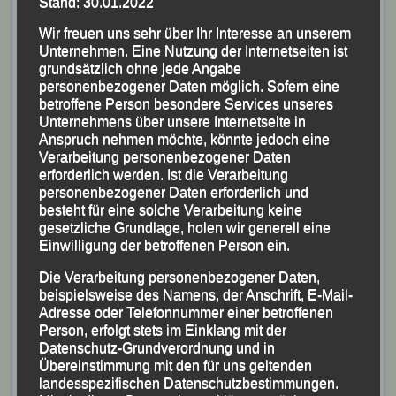
Stand: 30.01.2022
Veröffentlicht am
29. Juli 2023
von
lgpassau
Wir freuen uns sehr über Ihr Interesse an unserem
Mit sehr guten Leistungen beim
Unternehmen. Eine Nutzung der Internetseiten ist
grundsätzlich ohne jede Angabe
Pörndorfer Sommernachtslauf
personenbezogener Daten möglich. Sofern eine
betroffene Person besondere Services unseres
Marion Kopp Gesamtzweite – Stephan Deckwerth
Unternehmens über unsere Internetseite in
Anspruch nehmen möchte, könnte jedoch eine
Dritter bei den Männern
Verarbeitung personenbezogener Daten
erforderlich werden. Ist die Verarbeitung
(KS.) Mit sehr guten Leistungen glänzte das
personenbezogener Daten erforderlich und
sechsköpfige Aufgebot der Leichtathletik Gemeinschaft
besteht für eine solche Verarbeitung keine
gesetzliche Grundlage, holen wir generell eine
(LG) Passau beim zum „Grenzland-Laufcup 2023“
Einwilligung der betroffenen Person ein.
zählenden „12. Pörndorfer Sommernachtslaufes“, der
Die Verarbeitung personenbezogener Daten,
von der Laufabteilung der DJK Pörndorf ausgerichtet
beispielsweise des Namens, der Anschrift, E-Mail-
wurde und bei dem über 200 Teilnehmer auf Strecken
Adresse oder Telefonnummer einer betroffenen
zwischen 300 und 7.350 m am Start waren.
Person, erfolgt stets im Einklang mit der
Datenschutz-Grundverordnung und in
Übereinstimmung mit den für uns geltenden
landesspezifischen Datenschutzbestimmungen.