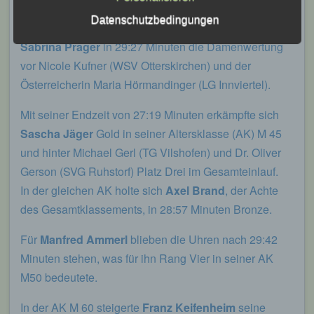
Im Hauptlauf über 7.350 m, bei dem zwei Runden
Leichtathletik Gemeinschaft Passau
Datenschutzbedingungen
durch die Vilsauen zu bestreiten waren, gewann
Siegfried Kapfer
Sabrina Prager
in 29:27 Minuten die Damenwertung
Göttweiger Str. 45
vor Nicole Kufner (WSV Otterskirchen) und der
Österreicherin Maria Hörmandinger (LG Innviertel).
94032 Passau
Mit seiner Endzeit von 27:19 Minuten erkämpfte sich
Deutschland
Sascha Jäger
Gold in seiner Altersklasse (AK) M 45
E-Mail: info@lgpassau.de
und hinter Michael Gerl (TG Vilshofen) und Dr. Oliver
Cookies / SessionStorage / LocalStorage
Gerson (SVG Ruhstorf) Platz Drei im Gesamteinlauf.
In der gleichen AK holte sich
Axel Brand
, der Achte
Die Internetseiten verwenden teilweise so
des Gesamtklassements, in 28:57 Minuten Bronze.
genannte Cookies, LocalStorage und
SessionStorage. Dies dient dazu, unser Angebot
nutzerfreundlicher, effektiver und sicherer zu
Für
Manfred Ammerl
blieben die Uhren nach 29:42
machen. Local Storage und SessionStorage ist
Minuten stehen, was für ihn Rang Vier in seiner AK
eine Technologie, mit welcher ihr Browser Daten
auf Ihrem Computer oder mobilen Gerät
M50 bedeutete.
abspeichert. Cookies sind Textdateien, welche
über einen Internetbrowser auf einem
In der AK M 60 steigerte
Franz Keifenheim
seine
Computersystem abgelegt und gespeichert