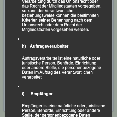
Verarbeitung durch das Unionsrecht oder
das Recht der Mitgliedstaaten vorgegeben,
Als Gesamtvierter mit einer Endzeit von 25:59,5
so kann der Verantwortliche
beziehungsweise können die bestimmten
Minuten war
Sascha Jäger
schnellster 45jähriger vor
Kriterien seiner Benennung nach dem
Lokalmatador Helmut Knuff (DJK Pörndorf) und Erich
Unionsrecht oder dem Recht der
Mitgliedstaaten vorgesehen werden.
Weinzierl (LVR Geiselhöring). Mit 36:46,9 Minuten
wurde
Thomas Kopfinger
als 11. registriert.
Für
Manfred Ammerl
blieben die Uhren nach 29:22,9
h) Auftragsverarbeiter
Minuten stehen, was für ihn Rang Vier in seiner AK
Auftragsverarbeiter ist eine natürliche oder
M50 bedeutete.
juristische Person, Behörde, Einrichtung
In der AK M 60 belegten
Georg Eibl
in 34:47,7 Minuten
oder andere Stelle, die personenbezogene
Daten im Auftrag des Verantwortlichen
und
Franz Keifenheim
in 34:55,0 Minuten die Ränge
verarbeitet.
Sechs und Sieben.
Gerhard Bauer
wurde mit 41:29,6
Minuten Zehnter.
i) Empfänger
Veröffentlicht
in
Aktuelles
,
Archiv 2019
|
Markiert mit
Pörndorf
,
Sommernchtslauf Pörndorf
Empfänger ist eine natürliche oder juristische
Person, Behörde, Einrichtung oder andere
Stelle, der personenbezogene Daten