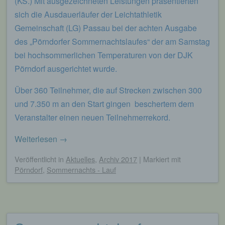
(KS.) Mit ausgezeichneten Leistungen präsentierten
genutzten Internetbrowsers verhindern und damit
sich die Ausdauerläufer der Leichtathletik
der Setzung von Cookies dauerhaft
widersprechen. Ferner können bereits gesetzte
Gemeinschaft (LG) Passau bei der achten Ausgabe
Cookies jederzeit über einen Internetbrowser oder
des „Pörndorfer Sommernachtslaufes“ der am Samstag
andere Softwareprogramme gelöscht werden. Dies
bei hochsommerlichen Temperaturen von der DJK
ist in allen gängigen Internetbrowsern möglich.
Deaktiviert die betroffene Person die Setzung von
Pörndorf ausgerichtet wurde.
Cookies in dem genutzten Internetbrowser, sind
unter Umständen nicht alle Funktionen unserer
Über 360 Teilnehmer, die auf Strecken zwischen 300
Internetseite vollumfänglich nutzbar.
und 7.350 m an den Start gingen beschertem dem
Erfassung von allgemeinen Daten und
Veranstalter einen neuen Teilnehmerrekord.
Informationen
Weiterlesen
→
Die Internetseite erfasst mit jedem Aufruf der
Internetseite durch eine betroffene Person oder ein
Veröffentlicht
in
Aktuelles
,
Archiv 2017
|
Markiert mit
automatisiertes System eine Reihe von
Pörndorf
,
Sommernachts - Lauf
allgemeinen Daten und Informationen. Diese
allgemeinen Daten und Informationen werden in
den Logfiles des Servers gespeichert. Erfasst
werden können die (1) verwendeten Browsertypen
und Versionen, (2) das vom zugreifenden System
verwendete Betriebssystem, (3) die Internetseite,