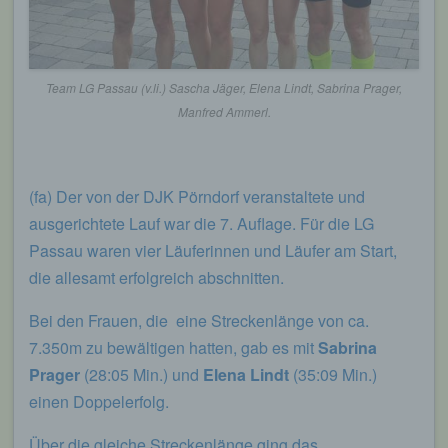
eines Cyberangriffes die zur Strafverfolgung
notwendigen Informationen bereitzustellen. Diese
anonym erhobenen Daten und Informationen
werden durch uns daher einerseits statistisch und
Team LG Passau (v.li.) Sascha Jäger, Elena Lindt, Sabrina Prager,
ferner mit dem Ziel ausgewertet, den Datenschutz
und die Datensicherheit in unserem Unternehmen
Manfred Ammerl.
zu erhöhen, um letztlich ein optimales
Schutzniveau für die von uns verarbeiteten
personenbezogenen Daten sicherzustellen. Die
anonymen Daten der Server-Logfiles werden
(fa) Der von der DJK Pörndorf veranstaltete und
getrennt von allen durch eine betroffene Person
ausgerichtete Lauf war die 7. Auflage. Für die LG
angegebenen personenbezogenen Daten
Passau waren vier Läuferinnen und Läufer am Start,
gespeichert.
die allesamt erfolgreich abschnitten.
Registrierung auf unserer Internetseite
Bei den Frauen, die eine Streckenlänge von ca.
Die betroffene Person hat die Möglichkeit, sich auf
7.350m zu bewältigen hatten, gab es mit
Sabrina
der Internetseite des für die Verarbeitung
Verantwortlichen unter Angabe von
Prager
(28:05 Min.) und
Elena Lindt
(35:09 Min.)
personenbezogenen Daten zu registrieren.
einen Doppelerfolg.
Welche personenbezogenen Daten dabei an den
für die Verarbeitung Verantwortlichen übermittelt
werden, ergibt sich aus der jeweiligen
Über die gleiche Streckenlänge ging das