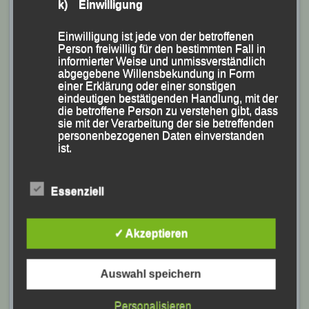
k) Einwilligung
Einwilligung ist jede von der betroffenen
Person freiwillig für den bestimmten Fall in
informierter Weise und unmissverständlich
abgegebene Willensbekundung in Form
einer Erklärung oder einer sonstigen
Die Frauen-Gesamtsiegerin Sabrina Prager eingerahmt von (v.li.) Georg
eindeutigen bestätigenden Handlung, mit der
Eibl, Gerhard Bauer, Franz Keifenheim, Manfred Ammerl, Sascha Jäger
die betroffene Person zu verstehen gibt, dass
und Axel Brand.
sie mit der Verarbeitung der sie betreffenden
personenbezogenen Daten einverstanden
ist.
(KS.) Mit ausgezeichneten Leistungen glänzten die
Ausdauerläufer der Leichtathletik Gemeinschaft (LG)
Passau bei dem zum Landkreis- und Sparkassen-
Essenziell
Name und Anschrift des für die Verarbeitung
Laufcup 2018
Verantwortlichen
zählenden „9. Pörndorfer Sommernachtslaufes“, der
✓ Akzeptieren
am Samstag bei hochsommerlichen Temperaturen von
Verantwortlicher im Sinne der Datenschutz-
Grundverordnung, sonstiger in den Mitgliedstaaten
der DJK Pörndorf ausgerichtet wurde und bei dem über
der Europäischen Union geltenden
Auswahl speichern
320 Teilnehmer auf Strecken zwischen 300 und 7.350
Datenschutzgesetze und anderer Bestimmungen
mit datenschutzrechtlichem Charakter ist die:
m am Start waren.
Personalisieren