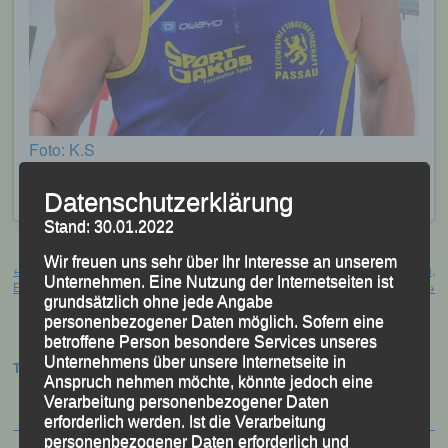
Foto: K.S
Veröffentlicht
in
Aktuelles
,
Archiv 2024
|
Markiert mit
Raaber
Unionlauf
,
Sascha Jäger
Datenschutzerklärung
Stand: 30.01.2022
Beitragsnavigation
Wir freuen uns sehr über Ihr Interesse an unserem
←
7. Arberland-Ultratrail – Bayerisch
ARGE-Alp 2024 – Aichach,
Unternehmen. Eine Nutzung der Internetseiten ist
Eisenstein, 21.09.2024
20./21.09.2024
→
grundsätzlich ohne jede Angabe
personenbezogener Daten möglich. Sofern eine
betroffene Person besondere Services unseres
Unternehmens über unsere Internetseite in
Termine:
Anspruch nehmen möchte, könnte jedoch eine
Verarbeitung personenbezogener Daten
erforderlich werden. Ist die Verarbeitung
personenbezogener Daten erforderlich und