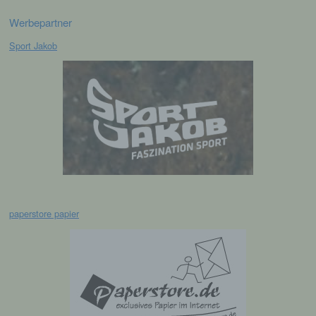
Bereitstellung, den Abgleich oder die
Verknüpfung, die Einschränkung, das
Werbepartner
Löschen oder die Vernichtung.
Sport Jakob
d) Einschränkung der Verarbeitung
Einschränkung der Verarbeitung ist die
Markierung gespeicherter
personenbezogener Daten mit dem Ziel, ihre
künftige Verarbeitung einzuschränken.
e) Profiling
paperstore papier
Profiling ist jede Art der automatisierten
Verarbeitung personenbezogener Daten, die
darin besteht, dass diese
personenbezogenen Daten verwendet
werden, um bestimmte persönliche Aspekte,
die sich auf eine natürliche Person beziehen,
zu bewerten, insbesondere, um Aspekte
bezüglich Arbeitsleistung, wirtschaftlicher