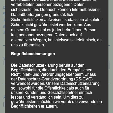
verarbeiteten personenbezogenen Daten
20. Goldener Steig-Lauf – Stozec/Tusset, 01.08.2026
sicherzustellen. Dennoch können Internetbasierte
61. Bergsportfest – Ortenburg, 26.07.2026
Datenübertragungen grundsätzlich
12. Loser Berglauf – Altaussee/Österreich, 25.07.2026
Sicherheitslücken aufweisen, sodass ein absoluter
Schutz nicht gewährleistet werden kann. Aus
32. Sommerbiathlon – Passau, 18.07.2026
diesem Grund steht es jeder betroffenen Person
Tag des Sports – „Quälspaß am Dreisessel“ – Neureichenau, 18.07.2026
frei, personenbezogene Daten auch auf
alternativen Wegen, beispielsweise telefonisch, an
uns zu übermitteln.
Begriffsbestimmungen
Suchen
Die Datenschutzerklärung beruht auf den
Begrifflichkeiten, die durch den Europäischen
Richtlinien- und Verordnungsgeber beim Erlass
der Datenschutz-Grundverordnung (DS-GVO)
verwendet wurden. Unsere Datenschutzerklärung
soll sowohl für die Öffentlichkeit als auch für
unsere Kunden und Geschäftspartner einfach
Archiv
lesbar und verständlich sein. Um dies zu
gewährleisten, möchten wir vorab die verwendeten
Archiv
Begrifflichkeiten erläutern.