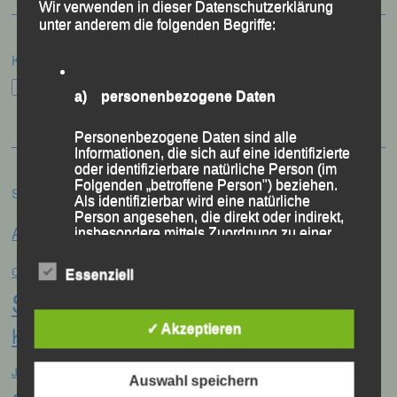
Wir verwenden in dieser Datenschutzerklärung
unter anderem die folgenden Begriffe:
Kategorien
Kategorien
a) personenbezogene Daten
Personenbezogene Daten sind alle
Informationen, die sich auf eine identifizierte
oder identifizierbare natürliche Person (im
Folgenden „betroffene Person") beziehen.
Schlagwörter
Als identifizierbar wird eine natürliche
Person angesehen, die direkt oder indirekt,
Anna Drexler
Alex Sellner
insbesondere mittels Zuordnung zu einer
Arnstorf
Anne Schregle
Kennung wie einem Namen, zu einer
Eva
Christina Wimmer
Kennnummer, zu Standortdaten, zu einer
DJK Domlauf
Centa Hollweck
Essenziell
Online-Kennung oder zu einem oder
Schultz
Frank Schneider
mehreren besonderen Merkmalen, die
Franz
Ausdruck der physischen, physiologischen,
Keifenheim
genetischen, psychischen, wirtschaftlichen,
✓ Akzeptieren
Gerhard Bauer
Günter Zahn
Georg Eibl
kulturellen oder sozialen Identität dieser
Jonas
natürlichen Person sind, identifiziert werden
Jana Vogel
Jahreshauptversammlung
kann.
Auswahl speichern