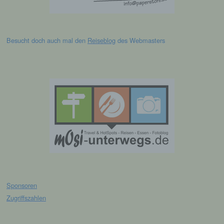
Lage, Gesundheit, persönlicher Vorlieben,
Interessen, Zuverlässigkeit, Verhalten,
Aufenthaltsort oder Ortswechsel dieser
natürlichen Person zu analysieren oder
vorherzusagen.
Besucht doch auch mal den
Reiseblog
des Webmasters
f) Pseudonymisierung
Pseudonymisierung ist die Verarbeitung
personenbezogener Daten in einer Weise,
auf welche die personenbezogenen Daten
ohne Hinzuziehung zusätzlicher
Informationen nicht mehr einer spezifischen
betroffenen Person zugeordnet werden
können, sofern diese zusätzlichen
Informationen gesondert aufbewahrt werden
und technischen und organisatorischen
Maßnahmen unterliegen, die gewährleisten,
dass die personenbezogenen Daten nicht
Sponsoren
einer identifizierten oder identifizierbaren
Zugriffszahlen
natürlichen Person zugewiesen werden.