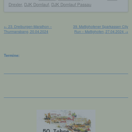
nicht. Behörden, die im Rahmen eines
Drexler
,
DJK Domlauf
,
DJK Domlauf Passau
bestimmten Untersuchungsauftrags nach
dem Unionsrecht oder dem Recht der
Mitgliedstaaten möglicherweise
Beitragsnavigation
personenbezogene Daten erhalten, gelten
←
23. Dreiburgen-Marathon –
39. Mattighofener Sparkassen City
jedoch nicht als Empfänger.
Thurmansbang, 20.04.2024
Run – Mattighofen, 27.04.2024
→
j) Dritter
Termine:
Dritter ist eine natürliche oder juristische
Person, Behörde, Einrichtung oder andere
Stelle außer der betroffenen Person, dem
Verantwortlichen, dem Auftragsverarbeiter
und den Personen, die unter der
unmittelbaren Verantwortung des
Verantwortlichen oder des
Auftragsverarbeiters befugt sind, die
personenbezogenen Daten zu verarbeiten.
k) Einwilligung