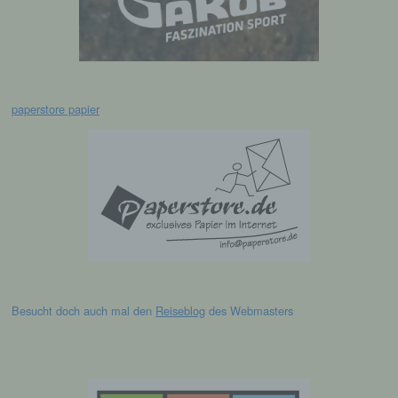
widersprechen. Ferner können bereits gesetzte
Cookies jederzeit über einen Internetbrowser oder
andere Softwareprogramme gelöscht werden. Dies
ist in allen gängigen Internetbrowsern möglich.
Deaktiviert die betroffene Person die Setzung von
Cookies in dem genutzten Internetbrowser, sind
paperstore papier
unter Umständen nicht alle Funktionen unserer
Internetseite vollumfänglich nutzbar.
Erfassung von allgemeinen Daten und
Informationen
Die Internetseite erfasst mit jedem Aufruf der
Internetseite durch eine betroffene Person oder ein
automatisiertes System eine Reihe von
allgemeinen Daten und Informationen. Diese
allgemeinen Daten und Informationen werden in
den Logfiles des Servers gespeichert. Erfasst
Besucht doch auch mal den
Reiseblog
des Webmasters
werden können die (1) verwendeten Browsertypen
und Versionen, (2) das vom zugreifenden System
verwendete Betriebssystem, (3) die Internetseite,
von welcher ein zugreifendes System auf unsere
Internetseite gelangt (sogenannte Referrer), (4) die