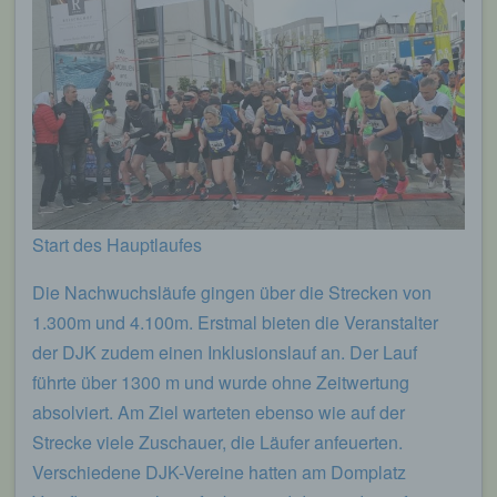
Start des Hauptlaufes
Die Nachwuchsläufe gingen über die Strecken von
1.300m und 4.100m. Erstmal bieten die Veranstalter
der DJK zudem einen Inklusionslauf an. Der Lauf
führte über 1300 m und wurde ohne Zeitwertung
absolviert. Am Ziel warteten ebenso wie auf der
Strecke viele Zuschauer, die Läufer anfeuerten.
Verschiedene DJK-Vereine hatten am Domplatz