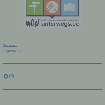
Unterwebseiten, welche über ein zugreifendes
System auf unserer Internetseite angesteuert
werden, (5) das Datum und die Uhrzeit eines
Zugriffs auf die Internetseite, (6) eine Internet-
Protokoll-Adresse (IP-Adresse), (7) der Internet-
Service-Provider des zugreifenden Systems und
(8) sonstige ähnliche Daten und Informationen, die
der Gefahrenabwehr im Falle von Angriffen auf
unsere informationstechnologischen Systeme
dienen.
Sponsoren
Bei der Nutzung dieser allgemeinen Daten und
Zugriffszahlen
Informationen ziehen wird keine Rückschlüsse auf
die betroffene Person. Diese Informationen werden
vielmehr benötigt, um (1) die Inhalte unserer
Internetseite korrekt auszuliefern, (2) die Inhalte
unserer Internetseite sowie die Werbung für diese
Facebook
Instagram
zu optimieren, (3) die dauerhafte
Funktionsfähigkeit unserer
informationstechnologischen Systeme und der
Technik unserer Internetseite zu gewährleisten
sowie (4) um Strafverfolgungsbehörden im Falle
eines Cyberangriffes die zur Strafverfolgung
notwendigen Informationen bereitzustellen. Diese