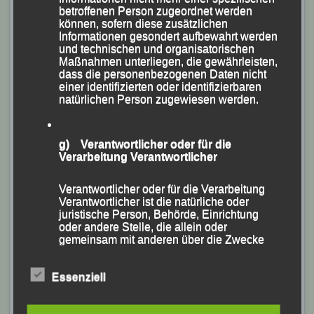
betroffenen Person zugeordnet werden
können, sofern diese zusätzlichen
Informationen gesondert aufbewahrt werden
und technischen und organisatorischen
Maßnahmen unterliegen, die gewährleisten,
dass die personenbezogenen Daten nicht
einer identifizierten oder identifizierbaren
Die „LG-Oldies“
natürlichen Person zugewiesen werden.
Sp4ort Bericht
g) Verantwortlicher oder für die
Verarbeitung Verantwortlicher
Verantwortlicher oder für die Verarbeitung
Verantwortlicher ist die natürliche oder
juristische Person, Behörde, Einrichtung
oder andere Stelle, die allein oder
gemeinsam mit anderen über die Zwecke
und Mittel der Verarbeitung von
personenbezogenen Daten entscheidet.
Sind die Zwecke und Mittel dieser
Essenziell
Verarbeitung durch das Unionsrecht oder
das Recht der Mitgliedstaaten vorgegeben,