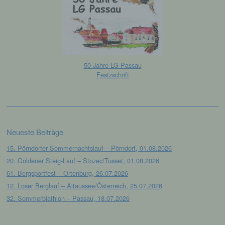
Einwilligung ist jede von der betroffenen
Person freiwillig für den bestimmten Fall in
informierter Weise und unmissverständlich
abgegebene Willensbekundung in Form
einer Erklärung oder einer sonstigen
eindeutigen bestätigenden Handlung, mit der
die betroffene Person zu verstehen gibt, dass
50 Jahre LG Passau
sie mit der Verarbeitung der sie betreffenden
Festzschrift
personenbezogenen Daten einverstanden
ist.
Name und Anschrift des für die Verarbeitung
Neueste Beiträge
Verantwortlichen
15. Pörndorfer Sommernachtslauf – Pörndorf, 01.08.2026
Verantwortlicher im Sinne der Datenschutz-
20. Goldener Steig-Lauf – Stozec/Tusset, 01.08.2026
Grundverordnung, sonstiger in den Mitgliedstaaten
61. Bergsportfest – Ortenburg, 26.07.2026
der Europäischen Union geltenden
12. Loser Berglauf – Altaussee/Österreich, 25.07.2026
Datenschutzgesetze und anderer Bestimmungen
mit datenschutzrechtlichem Charakter ist die:
32. Sommerbiathlon – Passau, 18.07.2026
Leichtathletik Gemeinschaft Passau