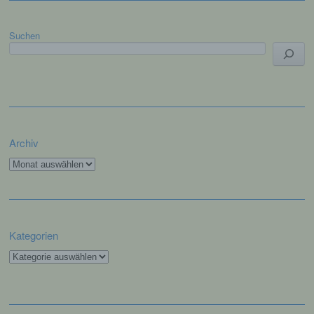
Siegfried Kapfer
Göttweiger Str. 45
Suchen
94032 Passau
Deutschland
E-Mail: info@lgpassau.de
Cookies / SessionStorage / LocalStorage
Archiv
Archiv
Die Internetseiten verwenden teilweise so
genannte Cookies, LocalStorage und
SessionStorage. Dies dient dazu, unser Angebot
nutzerfreundlicher, effektiver und sicherer zu
machen. Local Storage und SessionStorage ist
eine Technologie, mit welcher ihr Browser Daten
Kategorien
auf Ihrem Computer oder mobilen Gerät
Kategorien
abspeichert. Cookies sind Textdateien, welche
über einen Internetbrowser auf einem
Computersystem abgelegt und gespeichert
werden. Sie können die Verwendung von Cookies,
LocalStorage und SessionStorage durch