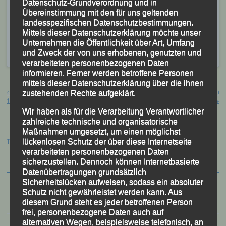
Datenschutz-Grundverordnung und in
22. bei den Trail-Europameisterschaften, 2019
Übereinstimmung mit den für uns geltenden
aufgestellt.
landesspezifischen Datenschutzbestimmungen.
Mittels dieser Datenschutzerklärung möchte unser
Veröffentlicht
in
Aktuelles
,
Archiv 2022
|
Markiert mit
6.
Unternehmen die Öffentlichkeit über Art, Umfang
Südthüringentrail
,
Alex Sellner
und Zweck der von uns erhobenen, genutzten und
verarbeiteten personenbezogenen Daten
informieren. Ferner werden betroffene Personen
Beitragsnavigation
mittels dieser Datenschutzerklärung über die ihnen
←
16. Wernsteiner Zweibrückenlauf
Deutsche Seniorenmeisterschaft in
zustehenden Rechte aufgeklärt.
10. September 2022
Erding 17/18. September 2022
→
Wir haben als für die Verarbeitung Verantwortlicher
zahlreiche technische und organisatorische
Maßnahmen umgesetzt, um einen möglichst
Termine:
lückenlosen Schutz der über diese Internetseite
verarbeiteten personenbezogenen Daten
sicherzustellen. Dennoch können Internetbasierte
Datenübertragungen grundsätzlich
Sicherheitslücken aufweisen, sodass ein absoluter
Schutz nicht gewährleistet werden kann. Aus
diesem Grund steht es jeder betroffenen Person
frei, personenbezogene Daten auch auf
alternativen Wegen, beispielsweise telefonisch, an