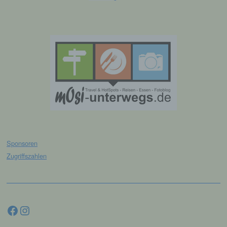
und Mittel der Verarbeitung von
personenbezogenen Daten entscheidet.
Sind die Zwecke und Mittel dieser
Verarbeitung durch das Unionsrecht oder
das Recht der Mitgliedstaaten vorgegeben,
so kann der Verantwortliche
beziehungsweise können die bestimmten
Kriterien seiner Benennung nach dem
Unionsrecht oder dem Recht der
Mitgliedstaaten vorgesehen werden.
h) Auftragsverarbeiter
Sponsoren
Auftragsverarbeiter ist eine natürliche oder
juristische Person, Behörde, Einrichtung
Zugriffszahlen
oder andere Stelle, die personenbezogene
Daten im Auftrag des Verantwortlichen
verarbeitet.
Facebook
Instagram
i) Empfänger