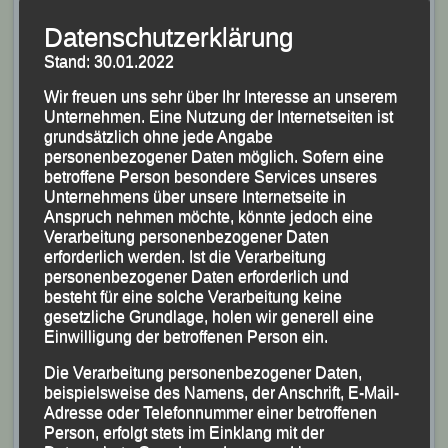
Riesentrail entschieden, bei dem 47,5 km mit 1950
Datenschutzerklärung
Höhenmetern zu absolvieren waren und als Highlight
Stand: 30.01.2022
Thüringens steilster Skihang mit einem Kilometer
Länge, 176 Höhenmetern downhill vom Salzberg
Wir freuen uns sehr über Ihr Interesse an unserem
Unternehmen. Eine Nutzung der Internetseiten ist
gelaufen wurde.
grundsätzlich ohne jede Angabe
personenbezogener Daten möglich. Sofern eine
Der Passauer Ultratrail-Freak, der Suhl auch als
betroffene Person besondere Services unseres
Vorbereitung für den „Arberland Ultratrail“ am 1.
Unternehmens über unsere Internetseite in
Anspruch nehmen möchte, könnte jedoch eine
Oktober nutzte, übernahm gleich nach dem Start die
Verarbeitung personenbezogener Daten
Führung, hielt permanent das Tempo hoch und konnte
erforderlich werden. Ist die Verarbeitung
seine Führung sogar noch ausbauen.
personenbezogener Daten erforderlich und
besteht für eine solche Verarbeitung keine
Mit neuem Streckenrekord von 4:04:52,2 Stunden holte
gesetzliche Grundlage, holen wir generell eine
er sich letztlich den Gesamtsieg vor Ronny Dorausch-
Einwilligung der betroffenen Person ein.
Seyfarth (X-Runners Jena e.V.) und Michael Dünkel
Die Verarbeitung personenbezogener Daten,
(Asics Frontrunner).
beispielsweise des Namens, der Anschrift, E-Mail-
Den alten Streckenrekord hatte Nationalkader-Athlet
Adresse oder Telefonnummer einer betroffenen
Person, erfolgt stets im Einklang mit der
Marcel Höche (Adidas Terrex Trail Runner), heuer u.a.