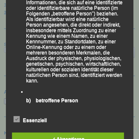
Informationen, die sich auf eine identifizierte
12. Loser Berglauf – Altaussee/Österreich, 25.07.2026
oder identifizierbare natürliche Person (im
32. Sommerbiathlon – Passau, 18.07.2026
Folgenden „betroffene Person") beziehen.
Als identifizierbar wird eine natürliche
Person angesehen, die direkt oder indirekt,
insbesondere mittels Zuordnung zu einer
Kennung wie einem Namen, zu einer
Kennnummer, zu Standortdaten, zu einer
Suchen
Online-Kennung oder zu einem oder
mehreren besonderen Merkmalen, die
Ausdruck der physischen, physiologischen,
genetischen, psychischen, wirtschaftlichen,
kulturellen oder sozialen Identität dieser
natürlichen Person sind, identifiziert werden
kann.
Archiv
Archiv
b) betroffene Person
Betroffene Person ist jede identifizierte oder
Essenziell
identifizierbare natürliche Person, deren
personenbezogene Daten von dem für die
Verarbeitung Verantwortlichen verarbeitet
Kategorien
werden.