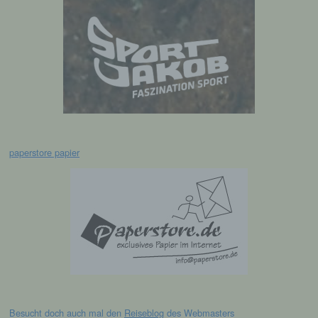
Pseudonymisierung ist die Verarbeitung
personenbezogener Daten in einer Weise,
auf welche die personenbezogenen Daten
ohne Hinzuziehung zusätzlicher
Informationen nicht mehr einer spezifischen
betroffenen Person zugeordnet werden
können, sofern diese zusätzlichen
Informationen gesondert aufbewahrt werden
und technischen und organisatorischen
Maßnahmen unterliegen, die gewährleisten,
dass die personenbezogenen Daten nicht
paperstore papier
einer identifizierten oder identifizierbaren
natürlichen Person zugewiesen werden.
g) Verantwortlicher oder für die
Verarbeitung Verantwortlicher
Verantwortlicher oder für die Verarbeitung
Verantwortlicher ist die natürliche oder
juristische Person, Behörde, Einrichtung
oder andere Stelle, die allein oder
gemeinsam mit anderen über die Zwecke
Besucht doch auch mal den
Reiseblog
des Webmasters