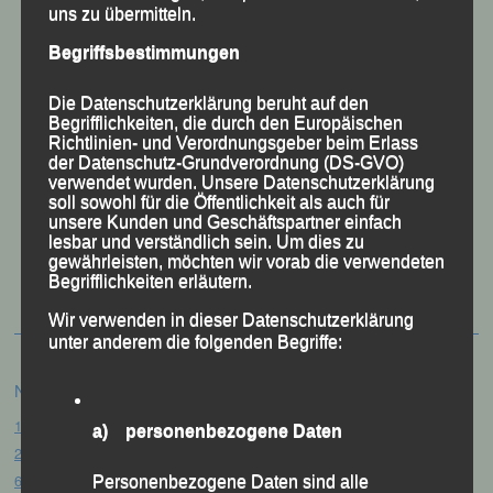
uns zu übermitteln.
Begriffsbestimmungen
Die Datenschutzerklärung beruht auf den
Begrifflichkeiten, die durch den Europäischen
Richtlinien- und Verordnungsgeber beim Erlass
der Datenschutz-Grundverordnung (DS-GVO)
verwendet wurden. Unsere Datenschutzerklärung
soll sowohl für die Öffentlichkeit als auch für
unsere Kunden und Geschäftspartner einfach
lesbar und verständlich sein. Um dies zu
50 Jahre LG Passau
gewährleisten, möchten wir vorab die verwendeten
Festzschrift
Begrifflichkeiten erläutern.
Wir verwenden in dieser Datenschutzerklärung
unter anderem die folgenden Begriffe:
Neueste Beiträge
15. Pörndorfer Sommernachtslauf – Pörndorf, 01.08.2026
a) personenbezogene Daten
20. Goldener Steig-Lauf – Stozec/Tusset, 01.08.2026
61. Bergsportfest – Ortenburg, 26.07.2026
Personenbezogene Daten sind alle