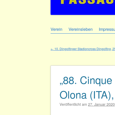
Zum
Verein
Vereinsleben
Impress
Hauptmenü
Inhalt
springen
←
10. Dingolfinger Stadioncross Dingolfing, 
Beitragsnavigation
„88. Cinque 
Olona (ITA)
Veröffentlicht am
27. Januar 2020