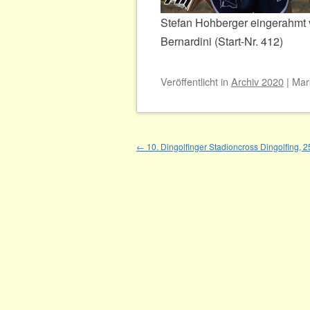
Stefan Hohberger eingerahmt v
Bernardini (Start-Nr. 412)
Veröffentlicht
in
Archiv 2020
|
Mar
Beitragsnavigation
←
10. Dingolfinger Stadioncross Dingolfing, 