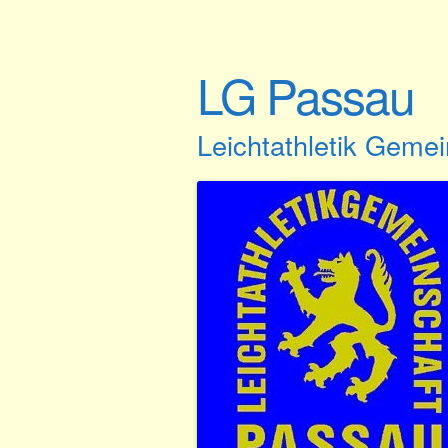
LG Passau
Leichtathletik Geme