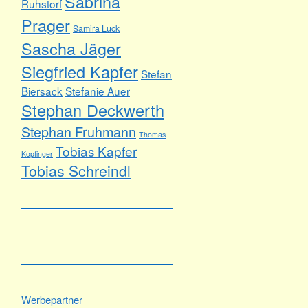
Sabrina
Ruhstorf
Prager
Samira Luck
Sascha Jäger
Siegfried Kapfer
Stefan
Biersack
Stefanie Auer
Stephan Deckwerth
Stephan Fruhmann
Thomas
Tobias Kapfer
Kopfinger
Tobias Schreindl
Werbepartner