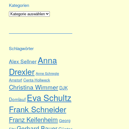
Kategorien
Kategorien
Schlagwörter
Anna
Alex Sellner
Drexler
Anne Schregle
Arnstorf
Centa Hollweck
Christina Wimmer
DJK
Eva Schultz
Domlauf
Frank Schneider
Franz Keifenheim
Georg
Gerhard Bauer
Günter
Eibl