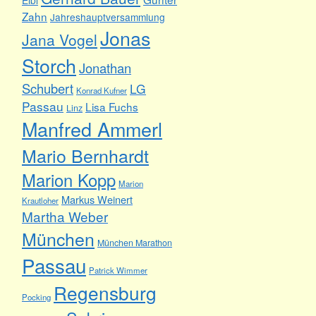
Zahn
Jahreshauptversammlung
Jonas
Jana Vogel
Storch
Jonathan
Schubert
LG
Konrad Kufner
Passau
Lisa Fuchs
Linz
Manfred Ammerl
Mario Bernhardt
Marion Kopp
Marion
Markus Weinert
Krautloher
Martha Weber
München
München Marathon
Passau
Patrick Wimmer
Regensburg
Pocking