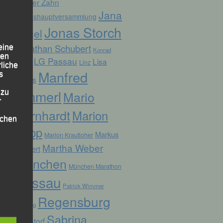
Günter Zahn
Jana
Jahreshauptversammlung
Jonas Storch
Vogel
Jonathan Schubert
eine
Konrad
den
LG Passau
Lisa
Linz
Kufner
rliche
Manfred
s
Fuchs
Ammerl
 zu
Mario
r
Bernhardt
Marion
lichen
Kopp
Markus
Marion Krautloher
Martha Weber
Weinert
München
München Marathon
Passau
Patrick Wimmer
 die
Regensburg
Pocking
Sabrina
Ruhstorf