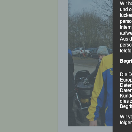
Wir h
und o
lücke
perso
Inter
aufwe
Aus d
perso
telef
Begr
Die D
Europ
Daten
Daten
Kunde
dies 
Begrif
Wir v
folge