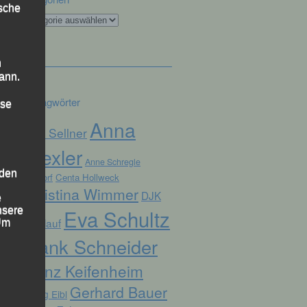
ische
Kategorien
n
ann.
Schlagwörter
ise
Anna
Alex Sellner
Drexler
Anne Schregle
 den
Arnstorf
Centa Hollweck
Christina Wimmer
DJK
e
nsere
Eva Schultz
Domlauf
 Um
Frank Schneider
Franz Keifenheim
Gerhard Bauer
Georg Eibl