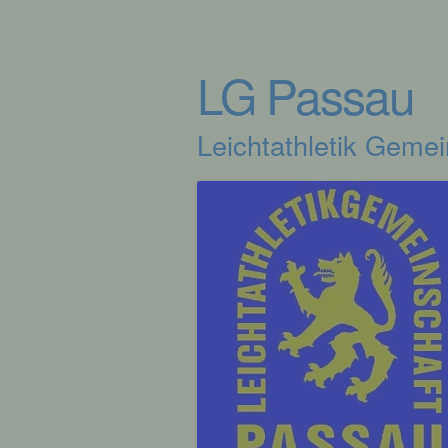
LG Passau
Leichtathletik Geme