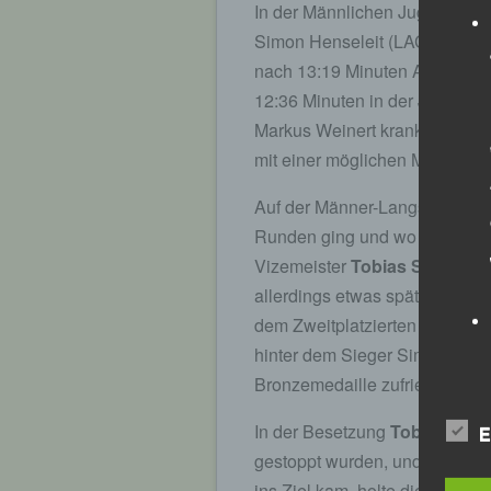
In der Männlichen Jugend U 1
Simon Henseleit (LAC Quelle F
nach 13:19 Minuten Achter.
Jo
12:36 Minuten in der Jugend U
Markus Weinert krankheitsbedi
mit einer möglichen Mannscha
Auf der Männer-Langstrecke, d
Runden ging und wo das Geläuf
Vizemeister
Tobias Schreindl
allerdings etwas spät an und 
dem Zweitplatzierten Adissu 
hinter dem Sieger Simon Boch
Bronzemedaille zufrieden geb
In der Besetzung
Tobias Schr
E
gestoppt wurden, und
Marco B
ins Ziel kam, holte die LG Pas