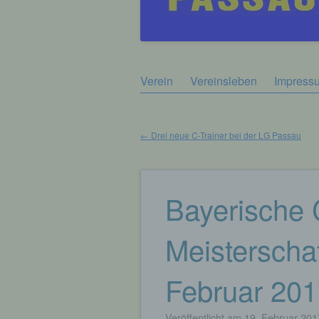
Zum
Verein
Vereinsleben
Impress
Hauptmenü
Inhalt
springen
←
Drei neue C-Trainer bei der LG Passau
Beitragsnavigation
Bayerische 
Meisterscha
Februar 20
Veröffentlicht am
19. Februar 201