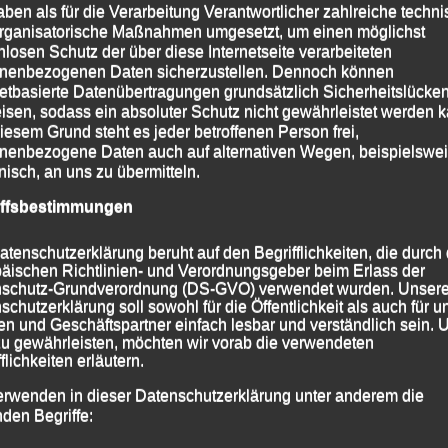
aben als für die Verarbeitung Verantwortlicher zahlreiche techn
rganisatorische Maßnahmen umgesetzt, um einen möglichst
nlosen Schutz der über diese Internetseite verarbeiteten
nenbezogenen Daten sicherzustellen. Dennoch können
netbasierte Datenübertragungen grundsätzlich Sicherheitslücke
isen, sodass ein absoluter Schutz nicht gewährleistet werden k
iesem Grund steht es jeder betroffenen Person frei,
nenbezogene Daten auch auf alternativen Wegen, beispielswe
onisch, an uns zu übermitteln.
iffsbestimmungen
atenschutzerklärung beruht auf den Begrifflichkeiten, die durch
äischen Richtlinien- und Verordnungsgeber beim Erlass der
schutz-Grundverordnung (DS-GVO) verwendet wurden. Unser
schutzerklärung soll sowohl für die Öffentlichkeit als auch für u
n und Geschäftspartner einfach lesbar und verständlich sein.
zu gewährleisten, möchten wir vorab die verwendeten
flichkeiten erläutern.
erwenden in dieser Datenschutzerklärung unter anderem die
nden Begriffe: