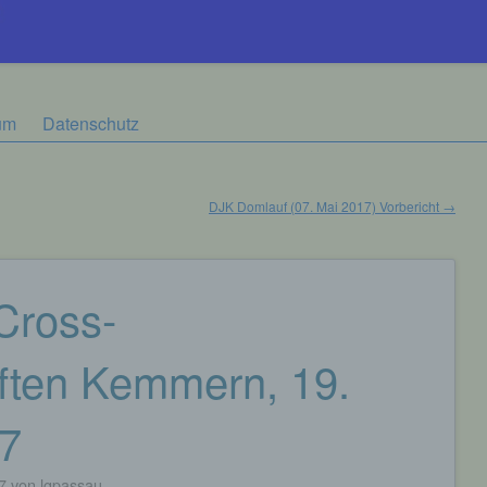
um
Datenschutz
DJK Domlauf (07. Mai 2017) Vorbericht
→
Cross-
ften Kemmern, 19.
17
7
von
lgpassau