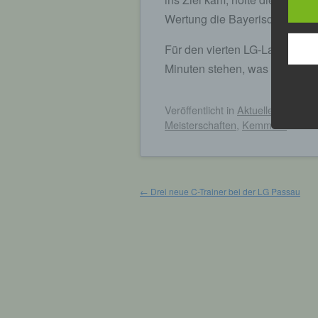
Wertung die Bayerische Vizeme
Für den vierten LG-Langstreck
Minuten stehen, was für ihn R
Veröffentlicht
in
Aktuelles
|
Markie
Meisterschaften
,
Kemmern
Beitragsnavigation
←
Drei neue C-Trainer bei der LG Passau