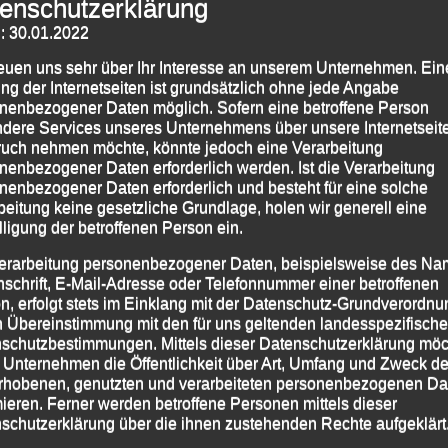
enschutzerklärung
: 30.01.2022
reuen uns sehr über Ihr Interesse an unserem Unternehmen. Ein
ng der Internetseiten ist grundsätzlich ohne jede Angabe
 Marco Bscheidl, Tobias Schreindl, Florian Stelzle und Mario Bernhardt
nenbezogener Daten möglich. Sofern eine betroffene Person
dere Services unseres Unternehmens über unsere Internetseite
atten zu den diesjährigen Crosslauf-Meisterschaften
uch nehmen möchte, könnte jedoch eine Verarbeitung
der oberfränkischen 2.600-Einwohner-Gemeinde
nenbezogener Daten erforderlich werden. Ist die Verarbeitung
nenbezogener Daten erforderlich und besteht für eine solche
 bei Temperaturen um die zwei Grad über die Bühne
beitung keine gesetzliche Grundlage, holen wir generell eine
htathletik Gemeinschaft (LG) Passau aufgrund grippe-
lligung der betroffenen Person ein.
it einem „Rumpfteam“ antreten konnte.
erarbeitung personenbezogener Daten, beispielsweise des Na
nschrift, E-Mail-Adresse oder Telefonnummer einer betroffenen
htenden SC Kemmern hatten unmittelbar vor dem
n, erfolgt stets im Einklang mit der Datenschutz-Grundverordnu
die Zuschauer sehr gut einsehbaren 1.250-m-Rundkurs
n Übereinstimmung mit den für uns geltenden landesspezifisch
iversen Strohballen-Hindernissen austrassiert, auf dem
schutzbestimmungen. Mittels dieser Datenschutzerklärung mö
 Unternehmen die Öffentlichkeit über Art, Umfang und Zweck de
tbewerb Meisterschaftsstrecken zwischen 2.500 und
rhobenen, genutzten und verarbeiteten personenbezogenen Da
mieren. Ferner werden betroffene Personen mittels dieser
schutzerklärung über die ihnen zustehenden Rechte aufgeklärt