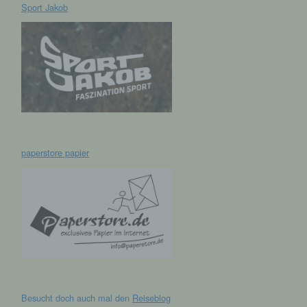
Sport Jakob
hen,
ng,
essen,
ser
paperstore papier
aten
e
fern
n und
e
esen
Besucht doch auch mal den
Reiseblog
cher