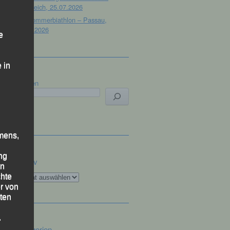
Österreich, 25.07.2026
32. Sommerbiathlon – Passau,
18.07.2026
e
 in
Suchen
mens,
ng
Archiv
en
Archiv
chte
r von
ten
.
Kategorien