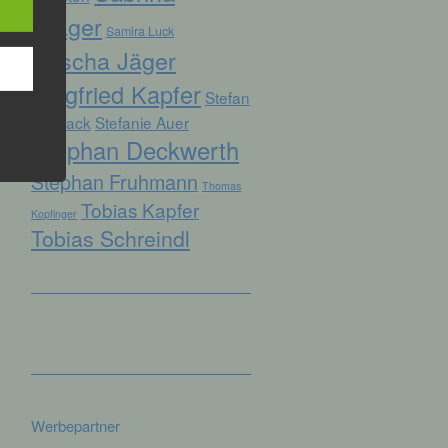
Prager
Samira Luck
Sascha Jäger
hren
Siegfried Kapfer
Stefan
en,
die
Biersack
Stefanie Auer
Stephan Deckwerth
oder
Stephan Fruhmann
Thomas
tung.
Tobias Kapfer
Kopfinger
Tobias Schreindl
er
ung
Werbepartner