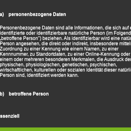
8, wo 3.750 m bzw. drei Runden zu laufen waren und
ürth) den Titel holte, wurde
Frank Schneider
(rechts)
a) personenbezogene Daten
hannes Simmet
(li.) wurde mit seiner Endzeit von
 20 Neunter. Da sowohl sein Bruder Simon, als auch
Personenbezogene Daten sind alle Informationen, die sich auf 
identifizierte oder identifizierbare natürliche Person (im Folgen
ngt zu Hause bleiben mussten, wurde es leider nichts
„betroffene Person") beziehen. Als identifizierbar wird eine natü
ftsmedaille.
Person angesehen, die direkt oder indirekt, insbesondere mittel
Zuordnung zu einer Kennung wie einem Namen, zu einer
Kennnummer, zu Standortdaten, zu einer Online-Kennung oder
er sog. Königsdisziplin, die über 8.750 m bzw. sieben
einem oder mehreren besonderen Merkmalen, die Ausdruck de
 schon sehr tief war, lief der Deutsche Marathon-
physischen, physiologischen, genetischen, psychischen,
wirtschaftlichen, kulturellen oder sozialen Identität dieser natür
vom Start weg im Spitzenfeld, setzte seinen Endspurt
Person sind, identifiziert werden kann.
musste sich dann nach 27:39 Minuten zeitgleich mit
Tulu Wodajo (TV 1848 Coburg) und nur zwei Sekunden
b) betroffene Person
 (LG Telis-Finanz Regensburg) mit der
en.
Betroffene Person ist jede identifizierte oder identifizierbare
natürliche Person, deren personenbezogene Daten von dem für
eindl
,
Florian Stelzle
, für den als 11. 29:40 Minuten
ssenziell
Verarbeitung Verantwortlichen verarbeitet werden.
scheidl
, der knapp dahinter als 12. in 29:48 Minuten
sau hinter der LG Telis Finanz in der Mannschafts-