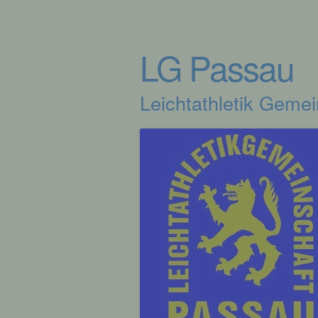
LG Passau
Leichtathletik Geme