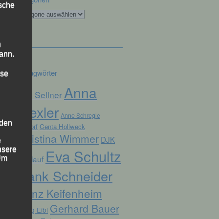
ische
Kategorien
n
ann.
Schlagwörter
ise
Anna
Alex Sellner
Drexler
Anne Schregle
 den
Arnstorf
Centa Hollweck
Christina Wimmer
DJK
e
nsere
Eva Schultz
Domlauf
 Um
Frank Schneider
Franz Keifenheim
Gerhard Bauer
Georg Eibl