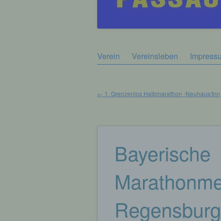
Zum
Verein
Vereinsleben
Impress
Hauptmenü
Inhalt
springen
←
1. Grenzenlos Halbmarathon -Neuhaus/Inn
Beitragsnavigation
Bayerische
Marathonmei
Regensburg