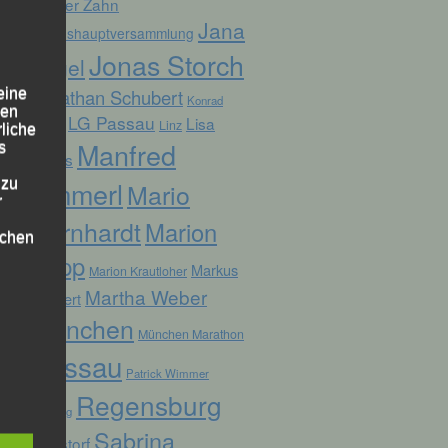
Günter Zahn
Jana
Jahreshauptversammlung
Jonas Storch
Vogel
Jonathan Schubert
eine
Konrad
den
LG Passau
Lisa
Linz
Kufner
rliche
Manfred
s
Fuchs
Ammerl
 zu
Mario
r
Bernhardt
Marion
lichen
Kopp
Markus
Marion Krautloher
Martha Weber
Weinert
München
München Marathon
Passau
Patrick Wimmer
 die
Regensburg
Pocking
Sabrina
Ruhstorf