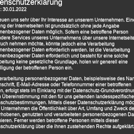
maliger Überquerung der Steinernen Brücke
enschutzerklärung
: 30.01.2022
reuen uns sehr über Ihr Interesse an unserem Unternehmen. Ein
ng der Internetseiten ist grundsätzlich ohne jede Angabe
nenbezogener Daten möglich. Sofern eine betroffene Person
dere Services unseres Unternehmens über unsere Internetseite
uch nehmen möchte, könnte jedoch eine Verarbeitung
nenbezogener Daten erforderlich werden. Ist die Verarbeitung
nenbezogener Daten erforderlich und besteht für eine solche
beitung keine gesetzliche Grundlage, holen wir generell eine
lligung der betroffenen Person ein.
erarbeitung personenbezogener Daten, beispielsweise des Na
nschrift, E-Mail-Adresse oder Telefonnummer einer betroffenen
n, erfolgt stets im Einklang mit der Datenschutz-Grundverordnu
n Übereinstimmung mit den für uns geltenden landesspezifisch
schutzbestimmungen. Mittels dieser Datenschutzerklärung mö
 Unternehmen die Öffentlichkeit über Art, Umfang und Zweck de
rhobenen, genutzten und verarbeiteten personenbezogenen Da
mieren. Ferner werden betroffene Personen mittels dieser
schutzerklärung über die ihnen zustehenden Rechte aufgeklärt
ainer Mario Bernhardt, Jonathan Schubert, Stephan