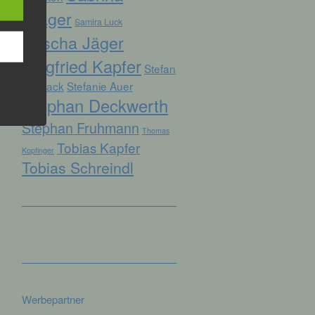
Prager
Samira Luck
Sascha Jäger
hren
Siegfried Kapfer
Stefan
en,
die
Biersack
Stefanie Auer
Stephan Deckwerth
oder
Stephan Fruhmann
Thomas
tung.
Tobias Kapfer
Kopfinger
Tobias Schreindl
er
ung
Werbepartner