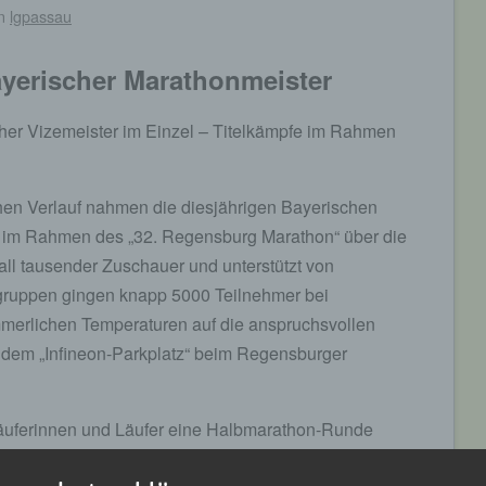
n
lgpassau
yerischer Marathonmeister
er Vizemeister im Einzel – Titelkämpfe im Rahmen
hen Verlauf nahmen die diesjährigen Bayerischen
e im Rahmen des „32. Regensburg Marathon“ über die
ll tausender Zuschauer und unterstützt von
gruppen gingen knapp 5000 Teilnehmer bei
erlichen Temperaturen auf die anspruchsvollen
uf dem „Infineon-Parkplatz“ beim Regensburger
äuferinnen und Läufer eine Halbmarathon-Runde
rg mit Blick auf die Walhalla und zwei 10-km-Runden