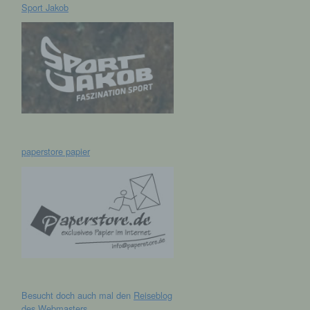
Sport Jakob
hen,
ng,
essen,
ser
paperstore papier
aten
e
fern
n und
e
esen
Besucht doch auch mal den
Reiseblog
cher
des Webmasters