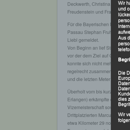
Wir h
Deckwerth, Christina Wimmer,
und o
Freudenstein und Franziska J
lücke
perso
Für die Bayerischen Marathon-
Inter
Passau Stephan Fruhmann, St
aufwe
Aus d
Liebl gemeldet.
perso
Von Beginn an lief Stephan F
telef
vor der dem Ziel auf Gold- und
Begr
konnte sich nicht mehr auf den
regelrecht zusammen und konnt
Die D
Europ
und die letzten Meter ins Ziel 
Daten
Daten
Überholt vom bis kurz vor dem
Kunde
Erlangen) erkämpfte er sich m
dies 
Begrif
Vizemeisterschaft sowie den S
Drittplatzierten Marcus Grub
Wir v
folge
etwa Kilometer 29 noch auf Kur