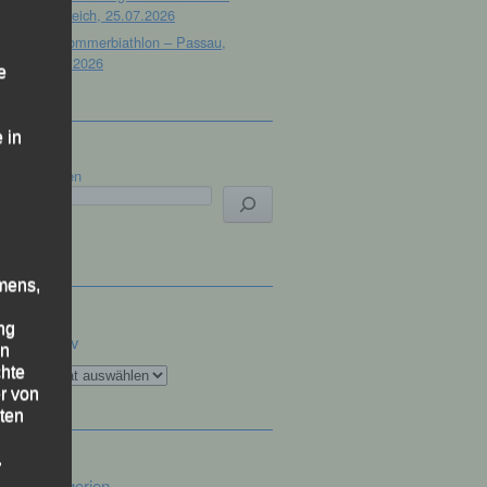
Österreich, 25.07.2026
32. Sommerbiathlon – Passau,
18.07.2026
e
 in
Suchen
mens,
ng
Archiv
en
Archiv
chte
r von
ten
.
Kategorien