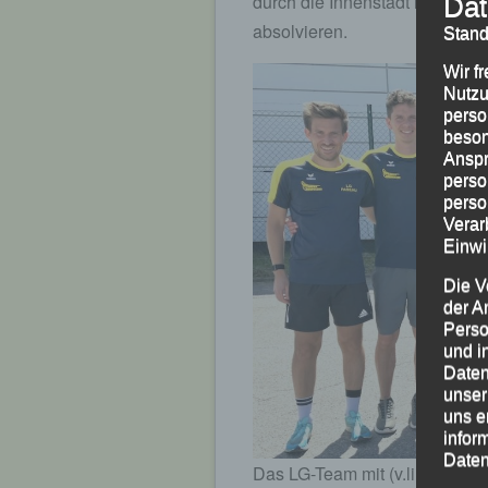
durch die Innenstadt mit zwei
Dat
absolvieren.
Stand
Wir f
Nutzu
perso
beson
Anspr
perso
perso
Verar
Einwi
Die V
der A
Perso
und i
Daten
unser
uns e
infor
Daten
Das LG-Team mit (v.li.) LG-Tr