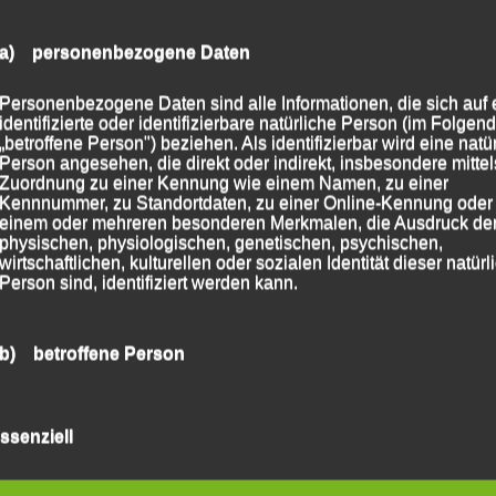
Tribut zollen musste, nach 2:43:59 Stunden als
2:49:55 blieben die Uhren für Jonathan Schubert
a) personenbezogene Daten
ben im Männer-Gesamtklassement bedeutete. Für den
 Liebl, eigentlich beim Triathlon zuhause und extra
Personenbezogene Daten sind alle Informationen, die sich auf 
n Start gegangen, wurde der Wettkampf zu einem Kampf
identifizierte oder identifizierbare natürliche Person (im Folgen
„betroffene Person") beziehen. Als identifizierbar wird eine natü
ke und mit sich selbst. Letztlich finishte er nach
Person angesehen, die direkt oder indirekt, insbesondere mittel
tung und Siebter seiner AK M 35.
Zuordnung zu einer Kennung wie einem Namen, zu einer
Kennnummer, zu Standortdaten, zu einer Online-Kennung oder
chaftsergebnisses konnten sich die LG`ler dann
einem oder mehreren besonderen Merkmalen, die Ausdruck de
n der Besetzung Fruhmann, Deckwerth und Schubert
physischen, physiologischen, genetischen, psychischen,
wirtschaftlichen, kulturellen oder sozialen Identität dieser natür
 Meisterschaft mit der Mannschaft vor den Teams der
Person sind, identifiziert werden kann.
nds Aichach!
en die LG`ler am Start. Auf der nicht zu den
b) betroffene Person
örenden Halbmarathon-Distanz zeigte die 15jährige
Betroffene Person ist jede identifizierte oder identifizierbare
s in der Weiblichen Jugend U 18 am Start ist, ein
natürliche Person, deren personenbezogene Daten von dem für
nn nach 1:44:50 Stunden ihre Jugendklasse vor
ssenziell
Verarbeitung Verantwortlichen verarbeitet werden.
 Großberg) und Sarah Schumann (Team GymLap).