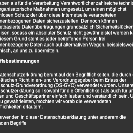
aben als für die Verarbeitung Verantwortlicher zahlreiche techn
 Sebastian Liebl, Stephan Fruhmann, Michaela
rganisatorische Maßnahmen umgesetzt, um einen möglichst
äckel
nlosen Schutz der über diese Internetseite verarbeiteten
nenbezogenen Daten sicherzustellen. Dennoch können
Titelkämpfe hatte die Leichtathletik Gemeinschaft (LG)
netbasierte Datenübertragungen grundsätzlich Sicherheitslücke
ephan Deckwerth, Jonathan Schubert und Sebastian
isen, sodass ein absoluter Schutz nicht gewährleistet werden k
iesem Grund steht es jeder betroffenen Person frei,
nenbezogene Daten auch auf alternativen Wegen, beispielswe
ruhmann ein couragiertes Rennen, lag bis knapp 100 m
onisch, an uns zu übermitteln.
 Titelkurs, erlitt aber dann einen Schwächeanfall,
iffsbestimmungen
 Beinen halten, klappte knapp 100 m vor der Ziellinie
e sich erst nach kurzer “Erholung“ wieder aufraffen
atenschutzerklärung beruht auf den Begrifflichkeiten, die durch
äischen Richtlinien- und Verordnungsgeber beim Erlass der
quälen.
schutz-Grundverordnung (DS-GVO) verwendet wurden. Unser
schutzerklärung soll sowohl für die Öffentlichkeit als auch für u
 Ziel hinter ihm laufenden Oliver Tzschoppe (LG
n und Geschäftspartner einfach lesbar und verständlich sein.
it 2:36:26 Stunden noch Platz Zwei und die Bayerische
zu gewährleisten, möchten wir vorab die verwendeten
flichkeiten erläutern.
ieg in seiner Altersklasse (AK) M 45. Hinter dem
er (SWC Regensburg) kam Stephan Deckwerth, der bis
erwenden in dieser Datenschutzerklärung unter anderem die
nden Begriffe:
s Bestzeit unterwegs war, letztlich aber den