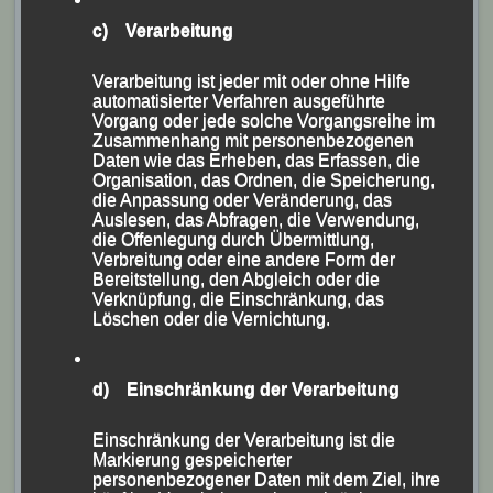
Eva Schultz holt Bronze über 5.000 m der Frauen
c) Verarbeitung
Foto:
Göstl
Verarbeitung ist jeder mit oder ohne Hilfe
Im Damen-Rennen holte sich
Susanne Schreindl
in
automatisierter Verfahren ausgeführte
Vorgang oder jede solche Vorgangsreihe im
17:35,71 Minuten den Sieg vor Isabel Appelt (LG
Zusammenhang mit personenbezogenen
Stadtwerke München).
Eva Schultz
steigerte erneu
Daten wie das Erheben, das Erfassen, die
Organisation, das Ordnen, die Speicherung,
wieder ihre persönliche Bestzeit auf jetzt 17:40,84
die Anpassung oder Veränderung, das
Minuten und sicherte sich sensationell die
Auslesen, das Abfragen, die Verwendung,
die Offenlegung durch Übermittlung,
Bronzemedaille.
Verbreitung oder eine andere Form der
Bereitstellung, den Abgleich oder die
Verknüpfung, die Einschränkung, das
Löschen oder die Vernichtung.
d) Einschränkung der Verarbeitung
Einschränkung der Verarbeitung ist die
Markierung gespeicherter
personenbezogener Daten mit dem Ziel, ihre