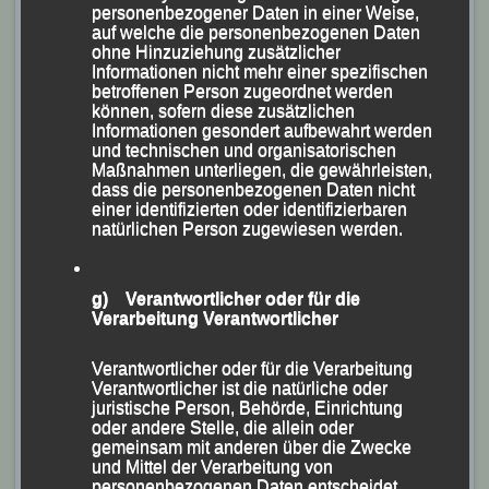
personenbezogener Daten in einer Weise,
auf welche die personenbezogenen Daten
ohne Hinzuziehung zusätzlicher
Informationen nicht mehr einer spezifischen
betroffenen Person zugeordnet werden
Foto:Göstl
können, sofern diese zusätzlichen
Informationen gesondert aufbewahrt werden
Das Männer-Rennen dominierte
Tobias Schreindl
, der
und technischen und organisatorischen
Maßnahmen unterliegen, die gewährleisten,
den Bayerischen 5.000m-Titel in 14:32,78 Minuten vor
dass die personenbezogenen Daten nicht
Lukas Becht (LG Stadtwerke München) und Kevin Key
einer identifizierten oder identifizierbaren
natürlichen Person zugewiesen werden.
(LG Telis Finanz Regensburg) gewann.
g) Verantwortlicher oder für die
Verarbeitung Verantwortlicher
Verantwortlicher oder für die Verarbeitung
Verantwortlicher ist die natürliche oder
juristische Person, Behörde, Einrichtung
oder andere Stelle, die allein oder
gemeinsam mit anderen über die Zwecke
und Mittel der Verarbeitung von
personenbezogenen Daten entscheidet.