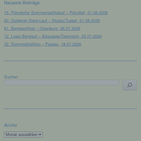
Neueste Beiträge
mit datenschutzrechtlichem Charakter ist die:
15. Pörndorfer Sommernachtslauf – Pörndorf, 01.08.2026
Leichtathletik Gemeinschaft Passau
20. Goldener Steig-Lauf – Stozec/Tusset, 01.08.2026
Siegfried Kapfer
61. Bergsportfest – Ortenburg, 26.07.2026
12. Loser Berglauf – Altaussee/Österreich, 25.07.2026
Göttweiger Str. 45
32. Sommerbiathlon – Passau, 18.07.2026
94032 Passau
Deutschland
E-Mail: info@lgpassau.de
Suchen
Cookies / SessionStorage / LocalStorage
Die Internetseiten verwenden teilweise so
genannte Cookies, LocalStorage und
SessionStorage. Dies dient dazu, unser Angebot
nutzerfreundlicher, effektiver und sicherer zu
machen. Local Storage und SessionStorage ist
Archiv
eine Technologie, mit welcher ihr Browser Daten
auf Ihrem Computer oder mobilen Gerät
Archiv
abspeichert. Cookies sind Textdateien, welche