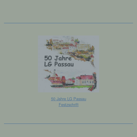
k) Einwilligung
Einwilligung ist jede von der betroffenen
Person freiwillig für den bestimmten Fall in
informierter Weise und unmissverständlich
abgegebene Willensbekundung in Form
einer Erklärung oder einer sonstigen
eindeutigen bestätigenden Handlung, mit der
die betroffene Person zu verstehen gibt, dass
sie mit der Verarbeitung der sie betreffenden
personenbezogenen Daten einverstanden
ist.
50 Jahre LG Passau
Name und Anschrift des für die Verarbeitung
Festzschrift
Verantwortlichen
Verantwortlicher im Sinne der Datenschutz-
Grundverordnung, sonstiger in den Mitgliedstaaten
der Europäischen Union geltenden
Datenschutzgesetze und anderer Bestimmungen