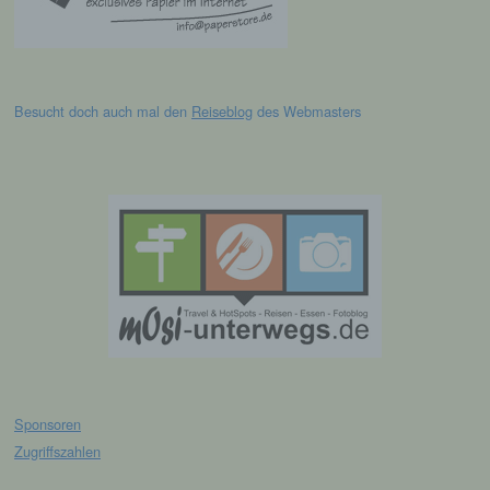
verwendete Betriebssystem, (3) die Internetseite,
von welcher ein zugreifendes System auf unsere
Internetseite gelangt (sogenannte Referrer), (4) die
Unterwebseiten, welche über ein zugreifendes
System auf unserer Internetseite angesteuert
Besucht doch auch mal den
Reiseblog
des Webmasters
werden, (5) das Datum und die Uhrzeit eines
Zugriffs auf die Internetseite, (6) eine Internet-
Protokoll-Adresse (IP-Adresse), (7) der Internet-
Service-Provider des zugreifenden Systems und
(8) sonstige ähnliche Daten und Informationen, die
der Gefahrenabwehr im Falle von Angriffen auf
unsere informationstechnologischen Systeme
dienen.
Bei der Nutzung dieser allgemeinen Daten und
Informationen ziehen wird keine Rückschlüsse auf
die betroffene Person. Diese Informationen werden
vielmehr benötigt, um (1) die Inhalte unserer
Internetseite korrekt auszuliefern, (2) die Inhalte
unserer Internetseite sowie die Werbung für diese
zu optimieren, (3) die dauerhafte
Sponsoren
Funktionsfähigkeit unserer
Zugriffszahlen
informationstechnologischen Systeme und der
Technik unserer Internetseite zu gewährleisten