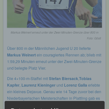
Markus Weinert erneut unter der Zwei-Minuten-Grenze über 800 m
Foto: Göstl
Über 800 m der Männlichen Jugend U 20 lieferte
Markus Weinert
ein couragiertes Rennen ab; blieb mit
1:59,29 Minuten erneut unter der Zwei-Minuten-Grenze
und belegte Platz Vier.
Die 4×100-m-Staffel mit
Stefan Biersack
,
Tobias
Kapfer
,
Laurenz Kieninger
und
Lorenz Galla
erlebte
ein kleines Dejavue. Genau wie 14 Tage zuvor bei den
Niederbayerischen Meisterschaften in Plattling gab es
erneut zwei Wechselunsicherheiten und im Ziel