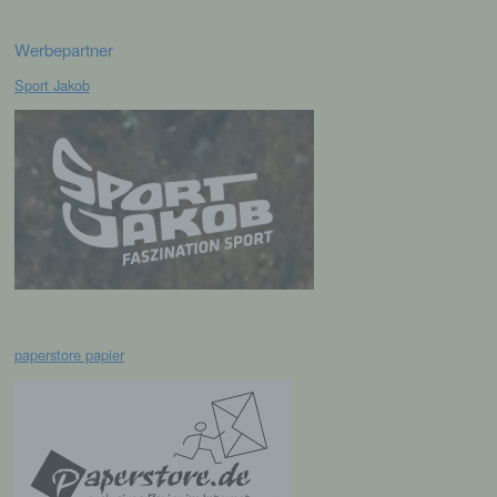
Cookies durch unsere Internetseite jederzeit
mittels einer entsprechenden Einstellung des
genutzten Internetbrowsers verhindern und damit
Werbepartner
der Setzung von Cookies dauerhaft
Sport Jakob
widersprechen. Ferner können bereits gesetzte
Cookies jederzeit über einen Internetbrowser oder
andere Softwareprogramme gelöscht werden. Dies
ist in allen gängigen Internetbrowsern möglich.
Deaktiviert die betroffene Person die Setzung von
Cookies in dem genutzten Internetbrowser, sind
unter Umständen nicht alle Funktionen unserer
Internetseite vollumfänglich nutzbar.
Erfassung von allgemeinen Daten und
Informationen
paperstore papier
Die Internetseite erfasst mit jedem Aufruf der
Internetseite durch eine betroffene Person oder ein
automatisiertes System eine Reihe von
allgemeinen Daten und Informationen. Diese
allgemeinen Daten und Informationen werden in
den Logfiles des Servers gespeichert. Erfasst
werden können die (1) verwendeten Browsertypen
und Versionen, (2) das vom zugreifenden System