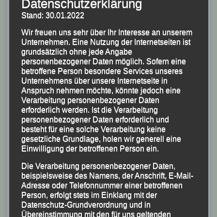
Datenschutzerklärung
standen wieder 45,63 Sekunden, wie in Plattling, auf
Stand: 30.01.2022
der Anzeigentafel. Über den sechsten Platz konnte das
Quartett aber letztlich zufrieden sein.
Wir freuen uns sehr über Ihr Interesse an unserem
Unternehmen. Eine Nutzung der Internetseiten ist
Die 5.000-m-Rennen wurden dann zu regelrechten LG-
grundsätzlich ohne jede Angabe
personenbezogener Daten möglich. Sofern eine
Höhepunkten.
betroffene Person besondere Services unseres
Unternehmens über unsere Internetseite in
Anspruch nehmen möchte, könnte jedoch eine
Verarbeitung personenbezogener Daten
erforderlich werden. Ist die Verarbeitung
personenbezogener Daten erforderlich und
besteht für eine solche Verarbeitung keine
gesetzliche Grundlage, holen wir generell eine
Einwilligung der betroffenen Person ein.
Die Verarbeitung personenbezogener Daten,
beispielsweise des Namens, der Anschrift, E-Mail-
Adresse oder Telefonnummer einer betroffenen
Person, erfolgt stets im Einklang mit der
Datenschutz-Grundverordnung und in
Übereinstimmung mit den für uns geltenden