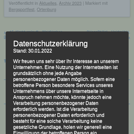
Veröffentlicht
in
Aktuelles
,
Archiv 2023
|
Markiert mit
Bergsportfest
,
Ortenburg
Beitragsnavigation
←
„15. Kirchturmlauf“ – Waldkirchen,
„3kings3hills“ – Haidmühle,
09.07.2023
15.07.2023
→
Datenschutzerklärung
Stand: 30.01.2022
Termine:
Wir freuen uns sehr über Ihr Interesse an unserem
Unternehmen. Eine Nutzung der Internetseiten ist
grundsätzlich ohne jede Angabe
personenbezogener Daten möglich. Sofern eine
betroffene Person besondere Services unseres
Unternehmens über unsere Internetseite in
Anspruch nehmen möchte, könnte jedoch eine
Verarbeitung personenbezogener Daten
erforderlich werden. Ist die Verarbeitung
personenbezogener Daten erforderlich und
besteht für eine solche Verarbeitung keine
gesetzliche Grundlage, holen wir generell eine
Einwilligung der betroffenen Person ein.