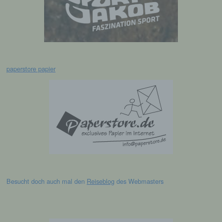
d) Einschränkung der Verarbeitung
Einschränkung der Verarbeitung ist die
Markierung gespeicherter
personenbezogener Daten mit dem Ziel, ihre
paperstore papier
künftige Verarbeitung einzuschränken.
e) Profiling
Profiling ist jede Art der automatisierten
Verarbeitung personenbezogener Daten, die
darin besteht, dass diese
personenbezogenen Daten verwendet
werden, um bestimmte persönliche Aspekte,
die sich auf eine natürliche Person beziehen,
zu bewerten, insbesondere, um Aspekte
Besucht doch auch mal den
Reiseblog
des Webmasters
bezüglich Arbeitsleistung, wirtschaftlicher
Lage, Gesundheit, persönlicher Vorlieben,
Interessen, Zuverlässigkeit, Verhalten,
Aufenthaltsort oder Ortswechsel dieser