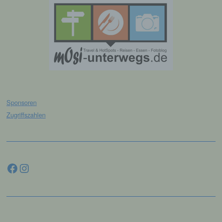
natürlichen Person zu analysieren oder
vorherzusagen.
f) Pseudonymisierung
Pseudonymisierung ist die Verarbeitung
personenbezogener Daten in einer Weise,
auf welche die personenbezogenen Daten
ohne Hinzuziehung zusätzlicher
Informationen nicht mehr einer spezifischen
Sponsoren
betroffenen Person zugeordnet werden
Zugriffszahlen
können, sofern diese zusätzlichen
Informationen gesondert aufbewahrt werden
und technischen und organisatorischen
Maßnahmen unterliegen, die gewährleisten,
dass die personenbezogenen Daten nicht
Facebook
Instagram
einer identifizierten oder identifizierbaren
natürlichen Person zugewiesen werden.
g) Verantwortlicher oder für die
Verarbeitung Verantwortlicher