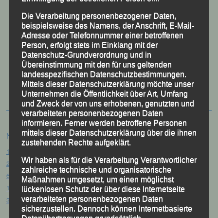
Die Verarbeitung personenbezogener Daten,
beispielsweise des Namens, der Anschrift, E-Mail-
Adresse oder Telefonnummer einer betroffenen
Person, erfolgt stets im Einklang mit der
Datenschutz-Grundverordnung und in
Übereinstimmung mit den für uns geltenden
50 Jahre LG Passau
landesspezifischen Datenschutzbestimmungen.
Festzschrift
Mittels dieser Datenschutzerklärung möchte unser
Unternehmen die Öffentlichkeit über Art, Umfang
und Zweck der von uns erhobenen, genutzten und
verarbeiteten personenbezogenen Daten
informieren. Ferner werden betroffene Personen
mittels dieser Datenschutzerklärung über die ihnen
Neueste Beiträge
zustehenden Rechte aufgeklärt.
15. Pörndorfer Sommernachtslauf – Pörndorf, 01.08.2026
Wir haben als für die Verarbeitung Verantwortlicher
20. Goldener Steig-Lauf – Stozec/Tusset, 01.08.2026
zahlreiche technische und organisatorische
61. Bergsportfest – Ortenburg, 26.07.2026
Maßnahmen umgesetzt, um einen möglichst
12. Loser Berglauf – Altaussee/Österreich, 25.07.2026
lückenlosen Schutz der über diese Internetseite
verarbeiteten personenbezogenen Daten
32. Sommerbiathlon – Passau, 18.07.2026
sicherzustellen. Dennoch können Internetbasierte