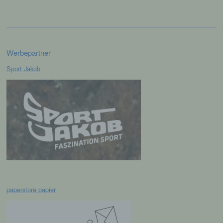
das Recht der Mitgliedstaaten vorgegeben,
so kann der Verantwortliche
beziehungsweise können die bestimmten
Kriterien seiner Benennung nach dem
Unionsrecht oder dem Recht der
Mitgliedstaaten vorgesehen werden.
Werbepartner
Sport Jakob
h) Auftragsverarbeiter
Auftragsverarbeiter ist eine natürliche oder
juristische Person, Behörde, Einrichtung
oder andere Stelle, die personenbezogene
Daten im Auftrag des Verantwortlichen
verarbeitet.
i) Empfänger
paperstore papier
Empfänger ist eine natürliche oder juristische
Person, Behörde, Einrichtung oder andere
Stelle, der personenbezogene Daten
offengelegt werden, unabhängig davon, ob