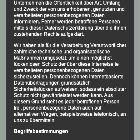
Unternehmen die Öffentlichkeit über Art, Umfang
und Zweck der von uns erhobenen, genutzten und
verarbeiteten personenbezogenen Daten
Sascha Jäger
kam mit seiner Endzeit von 34:39
informieren. Ferner werden betroffene Personen
Minuten als Achter seiner Altersklasse M 45 ins Ziel.
mittels dieser Datenschutzerklärung über die ihnen
zustehenden Rechte aufgeklärt.
Susanne Ölhorn
lief die 10 Kilometer in 38:14
Wir haben als für die Verarbeitung Verantwortlicher
Minuten und rangiert damit im Frauenklassement auf
zahlreiche technische und organisatorische
Platz 63.
Maßnahmen umgesetzt, um einen möglichst
lückenlosen Schutz der über diese Internetseite
verarbeiteten personenbezogenen Daten
sicherzustellen. Dennoch können Internetbasierte
Datenübertragungen grundsätzlich
Sicherheitslücken aufweisen, sodass ein absoluter
Schutz nicht gewährleistet werden kann. Aus
diesem Grund steht es jeder betroffenen Person
frei, personenbezogene Daten auch auf
alternativen Wegen, beispielsweise telefonisch, an
uns zu übermitteln.
Begriffsbestimmungen