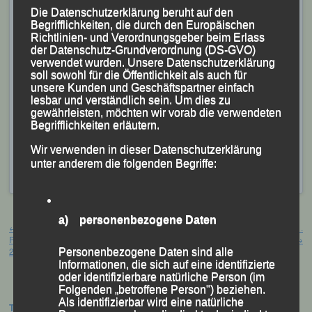
Die Datenschutzerklärung beruht auf den
Begrifflichkeiten, die durch den Europäischen
Richtlinien- und Verordnungsgeber beim Erlass
der Datenschutz-Grundverordnung (DS-GVO)
verwendet wurden. Unsere Datenschutzerklärung
soll sowohl für die Öffentlichkeit als auch für
unsere Kunden und Geschäftspartner einfach
lesbar und verständlich sein. Um dies zu
gewährleisten, möchten wir vorab die verwendeten
Begrifflichkeiten erläutern.
Nach „getaner Arbeit“: (v.li.) Mario Bernhardt, Sascha Jäger, Tobias
Schreindl, Susanne Ölhorn.
Wir verwenden in dieser Datenschutzerklärung
Veröffentlicht
in
Aktuelles
,
Archiv 2016
|
Markiert mit
unter anderem die folgenden Begriffe:
Deutsche 10km Straßenlauf-Meisterschaft
,
Hamburg
Beitragsnavigation
a) personenbezogene Daten
←
Mit Guglwald bewegt sich auch in
Kirchturmlauf Waldkirchen, 11.
Passau etwas Passau, 08. September
September 2016
→
2016
Personenbezogene Daten sind alle
Informationen, die sich auf eine identifizierte
oder identifizierbare natürliche Person (im
Folgenden „betroffene Person") beziehen.
Als identifizierbar wird eine natürliche
Termine: