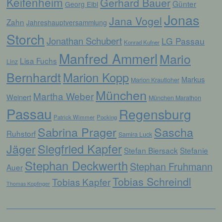
Keifenheim
Gerhard Bauer
ohne Hinzuziehung zusätzlicher
Günter
Georg Eibl
Informationen nicht mehr einer spezifischen
Jonas
Jana Vogel
betroffenen Person zugeordnet werden
Zahn
Jahreshauptversammlung
können, sofern diese zusätzlichen
Storch
Informationen gesondert aufbewahrt werden
Jonathan Schubert
LG Passau
Konrad Kufner
und technischen und organisatorischen
Manfred Ammerl
Mario
Maßnahmen unterliegen, die gewährleisten,
Lisa Fuchs
Linz
dass die personenbezogenen Daten nicht
Bernhardt
einer identifizierten oder identifizierbaren
Marion Kopp
Markus
Marion Krautloher
natürlichen Person zugewiesen werden.
München
Martha Weber
Weinert
München Marathon
Passau
Regensburg
g) Verantwortlicher oder für die
Patrick Wimmer
Pocking
Verarbeitung Verantwortlicher
Sabrina Prager
Sascha
Ruhstorf
Samira Luck
Jäger
Siegfried Kapfer
Verantwortlicher oder für die Verarbeitung
Stefan Biersack
Stefanie
Verantwortlicher ist die natürliche oder
Stephan Deckwerth
juristische Person, Behörde, Einrichtung
Stephan Fruhmann
Auer
oder andere Stelle, die allein oder
Tobias Schreindl
Tobias Kapfer
gemeinsam mit anderen über die Zwecke
Thomas Kopfinger
und Mittel der Verarbeitung von
personenbezogenen Daten entscheidet.
Sind die Zwecke und Mittel dieser
Verarbeitung durch das Unionsrecht oder