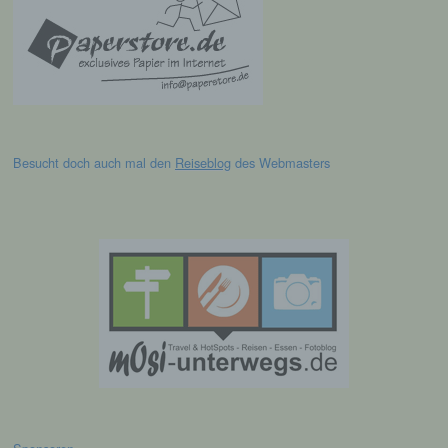
es sich bei ihr um einen Dritten handelt oder
nicht. Behörden, die im Rahmen eines
bestimmten Untersuchungsauftrags nach
dem Unionsrecht oder dem Recht der
Mitgliedstaaten möglicherweise
personenbezogene Daten erhalten, gelten
jedoch nicht als Empfänger.
Besucht doch auch mal den
Reiseblog
des Webmasters
j) Dritter
Dritter ist eine natürliche oder juristische
Person, Behörde, Einrichtung oder andere
Stelle außer der betroffenen Person, dem
Verantwortlichen, dem Auftragsverarbeiter
und den Personen, die unter der
unmittelbaren Verantwortung des
Verantwortlichen oder des
Auftragsverarbeiters befugt sind, die
personenbezogenen Daten zu verarbeiten.
k) Einwilligung