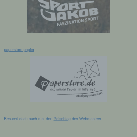
c) Verarbeitung
Verarbeitung ist jeder mit oder ohne Hilfe
automatisierter Verfahren ausgeführte
Vorgang oder jede solche Vorgangsreihe im
Zusammenhang mit personenbezogenen
Daten wie das Erheben, das Erfassen, die
Organisation, das Ordnen, die Speicherung,
paperstore papier
die Anpassung oder Veränderung, das
Auslesen, das Abfragen, die Verwendung,
die Offenlegung durch Übermittlung,
Verbreitung oder eine andere Form der
Bereitstellung, den Abgleich oder die
Verknüpfung, die Einschränkung, das
Löschen oder die Vernichtung.
d) Einschränkung der Verarbeitung
Besucht doch auch mal den
Reiseblog
des Webmasters
Einschränkung der Verarbeitung ist die
Markierung gespeicherter
personenbezogener Daten mit dem Ziel, ihre
künftige Verarbeitung einzuschränken.