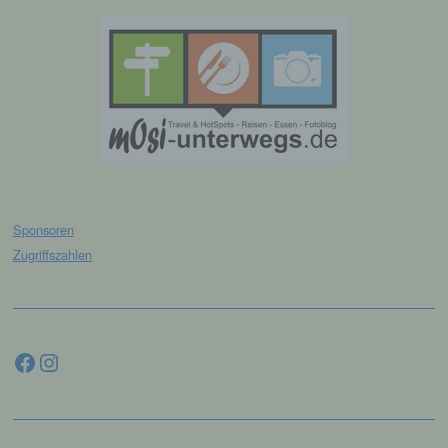
e) Profiling
Profiling ist jede Art der automatisierten
Verarbeitung personenbezogener Daten, die
darin besteht, dass diese
personenbezogenen Daten verwendet
werden, um bestimmte persönliche Aspekte,
die sich auf eine natürliche Person beziehen,
zu bewerten, insbesondere, um Aspekte
Sponsoren
bezüglich Arbeitsleistung, wirtschaftlicher
Lage, Gesundheit, persönlicher Vorlieben,
Zugriffszahlen
Interessen, Zuverlässigkeit, Verhalten,
Aufenthaltsort oder Ortswechsel dieser
natürlichen Person zu analysieren oder
vorherzusagen.
Facebook
Instagram
f) Pseudonymisierung
Pseudonymisierung ist die Verarbeitung