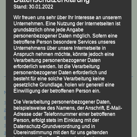
Stand: 30.01.2022
Wir freuen uns sehr über Ihr Interesse an unserem
Unternehmen. Eine Nutzung der Internetseiten ist
grundsätzlich ohne jede Angabe
personenbezogener Daten möglich. Sofern eine
betroffene Person besondere Services unseres
Unternehmens über unsere Internetseite in
50 Jahre LG Passau
Anspruch nehmen möchte, könnte jedoch eine
Festzschrift
Verarbeitung personenbezogener Daten
erforderlich werden. Ist die Verarbeitung
personenbezogener Daten erforderlich und
besteht für eine solche Verarbeitung keine
gesetzliche Grundlage, holen wir generell eine
Einwilligung der betroffenen Person ein.
Neueste Beiträge
Die Verarbeitung personenbezogener Daten,
15. Pörndorfer Sommernachtslauf – Pörndorf, 01.08.2026
beispielsweise des Namens, der Anschrift, E-Mail-
20. Goldener Steig-Lauf – Stozec/Tusset, 01.08.2026
Adresse oder Telefonnummer einer betroffenen
61. Bergsportfest – Ortenburg, 26.07.2026
Person, erfolgt stets im Einklang mit der
12. Loser Berglauf – Altaussee/Österreich, 25.07.2026
Datenschutz-Grundverordnung und in
Übereinstimmung mit den für uns geltenden
32. Sommerbiathlon – Passau, 18.07.2026