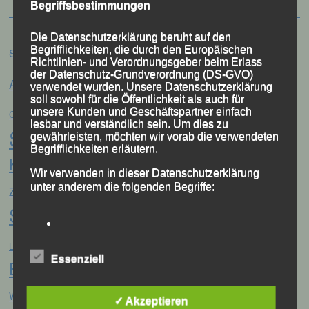
Begriffsbestimmungen
Die Datenschutzerklärung beruht auf den
Begrifflichkeiten, die durch den Europäischen
Schlagwörter
Richtlinien- und Verordnungsgeber beim Erlass
Anna Drexler
der Datenschutz-Grundverordnung (DS-GVO)
Alex Sellner
Arnstorf
Anne Schregle
verwendet wurden. Unsere Datenschutzerklärung
soll sowohl für die Öffentlichkeit als auch für
Eva
Christina Wimmer
unsere Kunden und Geschäftspartner einfach
DJK Domlauf
Centa Hollweck
lesbar und verständlich sein. Um dies zu
Schultz
Frank Schneider
Franz
gewährleisten, möchten wir vorab die verwendeten
Begrifflichkeiten erläutern.
Keifenheim
Gerhard Bauer
Günter
Georg Eibl
Wir verwenden in dieser Datenschutzerklärung
Jonas
Jana Vogel
unter anderem die folgenden Begriffe:
Zahn
Jahreshauptversammlung
Storch
Jonathan Schubert
LG Passau
Konrad Kufner
Manfred Ammerl
Mario
a) personenbezogene Daten
Lisa Fuchs
Linz
Essenziell
Bernhardt
Marion Kopp
Markus
Marion Krautloher
Personenbezogene Daten sind alle
München
Informationen, die sich auf eine identifizierte
Martha Weber
Weinert
München Marathon
oder identifizierbare natürliche Person (im
✓ Akzeptieren