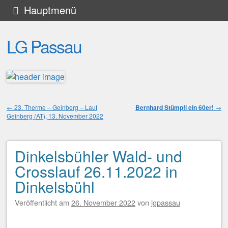
Zum
Hauptmenü
Inhalt
LG Passau
springen
←
23. Therme – Geinberg – Lauf
Bernhard Stümpfl ein 60er!
→
Geinberg (AT), 13. November 2022
Beitragsnavigation
Dinkelsbühler Wald- und
Crosslauf 26.11.2022 in
Dinkelsbühl
Veröffentlicht am
26. November 2022
von
lgpassau