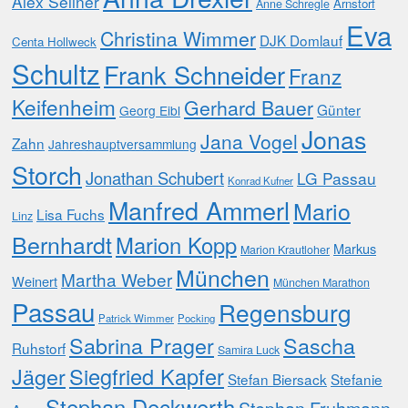
Alex Sellner
Arnstorf
Anne Schregle
Eva
Christina Wimmer
DJK Domlauf
Centa Hollweck
Schultz
Frank Schneider
Franz
Keifenheim
Gerhard Bauer
Günter
Georg Eibl
Jonas
Jana Vogel
Zahn
Jahreshauptversammlung
Storch
Jonathan Schubert
LG Passau
Konrad Kufner
Manfred Ammerl
Mario
Lisa Fuchs
Linz
Bernhardt
Marion Kopp
Markus
Marion Krautloher
München
Martha Weber
Weinert
München Marathon
Passau
Regensburg
Patrick Wimmer
Pocking
Sabrina Prager
Sascha
Ruhstorf
Samira Luck
Jäger
Siegfried Kapfer
Stefan Biersack
Stefanie
Stephan Deckwerth