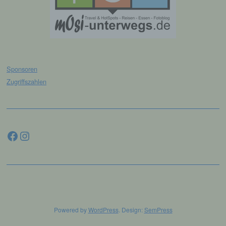
einer identifizierten oder identifizierbaren
natürlichen Person zugewiesen werden.
g) Verantwortlicher oder für die
Verarbeitung Verantwortlicher
Sponsoren
Verantwortlicher oder für die Verarbeitung
Zugriffszahlen
Verantwortlicher ist die natürliche oder
juristische Person, Behörde, Einrichtung
oder andere Stelle, die allein oder
gemeinsam mit anderen über die Zwecke
Facebook
Instagram
und Mittel der Verarbeitung von
personenbezogenen Daten entscheidet.
Sind die Zwecke und Mittel dieser
Verarbeitung durch das Unionsrecht oder
das Recht der Mitgliedstaaten vorgegeben,
so kann der Verantwortliche
beziehungsweise können die bestimmten
Kriterien seiner Benennung nach dem
Unionsrecht oder dem Recht der
Mitgliedstaaten vorgesehen werden.
Powered by
WordPress
. Design:
SemPress