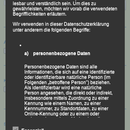
lesbar und verständlich sein. Um dies zu
gewährleisten, möchten wir vorab die verwendeten
Begrifflichkeiten erläutern.
Wir verwenden in dieser Datenschutzerklärung
unter anderem die folgenden Begriffe:
Archiv
Archiv
a) personenbezogene Daten
Personenbezogene Daten sind alle
Informationen, die sich auf eine identifizierte
oder identifizierbare natürliche Person (im
Kategorien
Folgenden „betroffene Person") beziehen.
Als identifizierbar wird eine natürliche
Kategorien
Person angesehen, die direkt oder indirekt,
insbesondere mittels Zuordnung zu einer
Kennung wie einem Namen, zu einer
Kennnummer, zu Standortdaten, zu einer
Online-Kennung oder zu einem oder
mehreren besonderen Merkmalen, die
Schlagwörter
Ausdruck der physischen, physiologischen,
genetischen, psychischen, wirtschaftlichen,