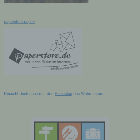
werden, um bestimmte persönliche Aspekte,
die sich auf eine natürliche Person beziehen,
zu bewerten, insbesondere, um Aspekte
bezüglich Arbeitsleistung, wirtschaftlicher
paperstore papier
Lage, Gesundheit, persönlicher Vorlieben,
Interessen, Zuverlässigkeit, Verhalten,
Aufenthaltsort oder Ortswechsel dieser
natürlichen Person zu analysieren oder
vorherzusagen.
f) Pseudonymisierung
Pseudonymisierung ist die Verarbeitung
personenbezogener Daten in einer Weise,
Besucht doch auch mal den
Reiseblog
des Webmasters
auf welche die personenbezogenen Daten
ohne Hinzuziehung zusätzlicher
Informationen nicht mehr einer spezifischen
betroffenen Person zugeordnet werden
können, sofern diese zusätzlichen
Informationen gesondert aufbewahrt werden
und technischen und organisatorischen
Maßnahmen unterliegen, die gewährleisten,
dass die personenbezogenen Daten nicht