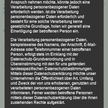
Beitragsnavigation
Anspruch nehmen möchte, könnte jedoch eine
←
50. Passauer Behördensportfest
Mondsee – Halbmarathon
→
Verarbeitung personenbezogener Daten
wirft seine Schatten voraus –
Vorbericht
erforderlich werden. Ist die Verarbeitung
personenbezogener Daten erforderlich und
besteht für eine solche Verarbeitung keine
gesetzliche Grundlage, holen wir generell eine
Einwilligung der betroffenen Person ein.
Termine:
Die Verarbeitung personenbezogener Daten,
beispielsweise des Namens, der Anschrift, E-Mail-
Adresse oder Telefonnummer einer betroffenen
Person, erfolgt stets im Einklang mit der
Datenschutz-Grundverordnung und in
Übereinstimmung mit den für uns geltenden
landesspezifischen Datenschutzbestimmungen.
Mittels dieser Datenschutzerklärung möchte unser
Unternehmen die Öffentlichkeit über Art, Umfang
und Zweck der von uns erhobenen, genutzten und
verarbeiteten personenbezogenen Daten
informieren. Ferner werden betroffene Personen
mittels dieser Datenschutzerklärung über die ihnen
zustehenden Rechte aufgeklärt.