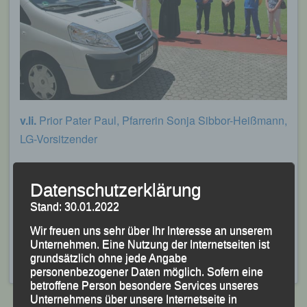
v.li.
Prior Pater Paul, Pfarrerin Sonja Sibbor-Heißmann,
LG-Vorsitzender
Peter Fahrnholz, Werner Kasper (TV 1862 Passau),
stellvertretender LG-Vorsitzender Siegfried Kapfer
Datenschutzerklärung
(auch als Vertreter der DJK-Eintracht Passau) und
Stand: 30.01.2022
stellvertretende LG-Vorsitzende Centa Hollweck.
Wir freuen uns sehr über Ihr Interesse an unserem
Unternehmen. Eine Nutzung der Internetseiten ist
Veröffentlicht
in
Aktuelles
,
Archiv 2016
|
Markiert mit
grundsätzlich ohne jede Angabe
Fahrzeugweihe
personenbezogener Daten möglich. Sofern eine
betroffene Person besondere Services unseres
Unternehmens über unsere Internetseite in