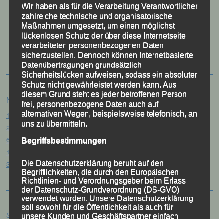
Wir haben als für die Verarbeitung Verantwortlicher
zahlreiche technische und organisatorische
Maßnahmen umgesetzt, um einen möglichst
50 Jahre LG Passau
lückenlosen Schutz der über diese Internetseite
Festzschrift
verarbeiteten personenbezogenen Daten
sicherzustellen. Dennoch können Internetbasierte
Datenübertragungen grundsätzlich
Sicherheitslücken aufweisen, sodass ein absoluter
Schutz nicht gewährleistet werden kann. Aus
diesem Grund steht es jeder betroffenen Person
Neueste Beiträge
frei, personenbezogene Daten auch auf
alternativen Wegen, beispielsweise telefonisch, an
15. Pörndorfer Sommernachtslauf – Pörndorf, 01.08.2026
uns zu übermitteln.
20. Goldener Steig-Lauf – Stozec/Tusset, 01.08.2026
61. Bergsportfest – Ortenburg, 26.07.2026
Begriffsbestimmungen
12. Loser Berglauf – Altaussee/Österreich, 25.07.2026
Die Datenschutzerklärung beruht auf den
32. Sommerbiathlon – Passau, 18.07.2026
Begrifflichkeiten, die durch den Europäischen
Richtlinien- und Verordnungsgeber beim Erlass
der Datenschutz-Grundverordnung (DS-GVO)
verwendet wurden. Unsere Datenschutzerklärung
soll sowohl für die Öffentlichkeit als auch für
Suchen
unsere Kunden und Geschäftspartner einfach