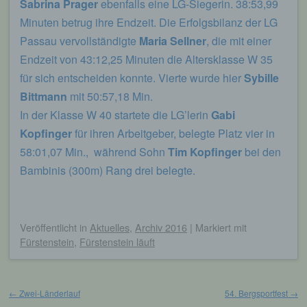
Sabrina Prager
ebenfalls eine LG-Siegerin. 38:53,99
Minuten betrug ihre Endzeit. Die Erfolgsbilanz der LG
Passau vervollständigte
Maria Sellner
, die mit einer
Endzeit von 43:12,25 Minuten die Altersklasse W 35
für sich entscheiden konnte. Vierte wurde hier
Sybille
Bittmann
mit 50:57,18 Min.
In der Klasse W 40 startete die LG’lerin
Gabi
Kopfinger
für ihren Arbeitgeber, belegte Platz vier in
58:01,07 Min., während Sohn
Tim Kopfinger
bei den
Bambinis (300m) Rang drei belegte.
Veröffentlicht
in
Aktuelles
,
Archiv 2016
|
Markiert mit
Fürstenstein
,
Fürstenstein läuft
Beitragsnavigation
←
Zwei-Länderlauf
54. Bergsportfest
→