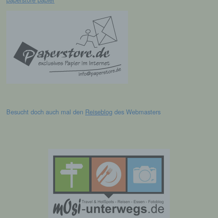
Einschränkung der Verarbeitung ist die
Markierung gespeicherter
personenbezogener Daten mit dem Ziel, ihre
künftige Verarbeitung einzuschränken.
e) Profiling
Profiling ist jede Art der automatisierten
Verarbeitung personenbezogener Daten, die
Besucht doch auch mal den
Reiseblog
des Webmasters
darin besteht, dass diese
personenbezogenen Daten verwendet
werden, um bestimmte persönliche Aspekte,
die sich auf eine natürliche Person beziehen,
zu bewerten, insbesondere, um Aspekte
bezüglich Arbeitsleistung, wirtschaftlicher
Lage, Gesundheit, persönlicher Vorlieben,
Interessen, Zuverlässigkeit, Verhalten,
Aufenthaltsort oder Ortswechsel dieser
natürlichen Person zu analysieren oder
vorherzusagen.