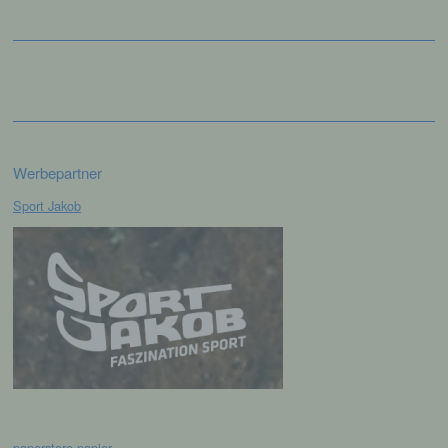
personenbezogene Daten von dem für die
Verarbeitung Verantwortlichen verarbeitet
werden.
c) Verarbeitung
Verarbeitung ist jeder mit oder ohne Hilfe
Werbepartner
automatisierter Verfahren ausgeführte
Vorgang oder jede solche Vorgangsreihe im
Sport Jakob
Zusammenhang mit personenbezogenen
Daten wie das Erheben, das Erfassen, die
Organisation, das Ordnen, die Speicherung,
die Anpassung oder Veränderung, das
Auslesen, das Abfragen, die Verwendung,
die Offenlegung durch Übermittlung,
Verbreitung oder eine andere Form der
Bereitstellung, den Abgleich oder die
Verknüpfung, die Einschränkung, das
Löschen oder die Vernichtung.
d) Einschränkung der Verarbeitung
paperstore papier