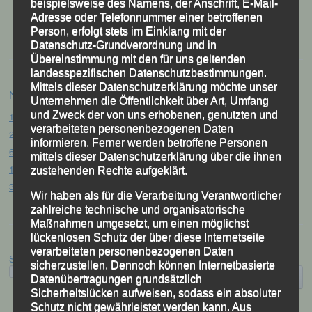
50 Jahre LG Passau
beispielsweise des Namens, der Anschrift, E-Mail-
Festzschrift
Adresse oder Telefonnummer einer betroffenen
Person, erfolgt stets im Einklang mit der
Datenschutz-Grundverordnung und in
Übereinstimmung mit den für uns geltenden
landesspezifischen Datenschutzbestimmungen.
Mittels dieser Datenschutzerklärung möchte unser
Neueste Beiträge
Unternehmen die Öffentlichkeit über Art, Umfang
und Zweck der von uns erhobenen, genutzten und
15. Pörndorfer Sommernachtslauf – Pörndorf, 01.08.2026
verarbeiteten personenbezogenen Daten
20. Goldener Steig-Lauf – Stozec/Tusset, 01.08.2026
informieren. Ferner werden betroffene Personen
61. Bergsportfest – Ortenburg, 26.07.2026
mittels dieser Datenschutzerklärung über die ihnen
12. Loser Berglauf – Altaussee/Österreich, 25.07.2026
zustehenden Rechte aufgeklärt.
32. Sommerbiathlon – Passau, 18.07.2026
Wir haben als für die Verarbeitung Verantwortlicher
zahlreiche technische und organisatorische
Maßnahmen umgesetzt, um einen möglichst
lückenlosen Schutz der über diese Internetseite
verarbeiteten personenbezogenen Daten
Suchen
sicherzustellen. Dennoch können Internetbasierte
Datenübertragungen grundsätzlich
Sicherheitslücken aufweisen, sodass ein absoluter
Schutz nicht gewährleistet werden kann. Aus