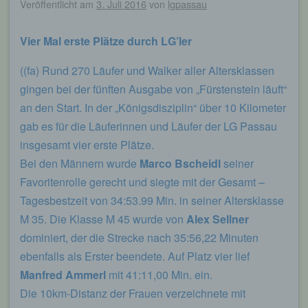
Veröffentlicht am
3. Juli 2016
von
lgpassau
Vier Mal erste Plätze durch LG’ler
((fa) Rund 270 Läufer und Walker aller Altersklassen
gingen bei der fünften Ausgabe von „Fürstenstein läuft“
an den Start. In der „Königsdisziplin“ über 10 Kilometer
gab es für die Läuferinnen und Läufer der LG Passau
insgesamt vier erste Plätze.
Bei den Männern wurde
Marco Bscheidl
seiner
Favoritenrolle gerecht und siegte mit der Gesamt –
Tagesbestzeit von 34:53.99 Min. in seiner Altersklasse
M 35. Die Klasse M 45 wurde von
Alex Sellner
dominiert, der die Strecke nach 35:56,22 Minuten
ebenfalls als Erster beendete. Auf Platz vier lief
Manfred Ammerl
mit 41:11,00 Min. ein.
Die 10km-Distanz der Frauen verzeichnete mit