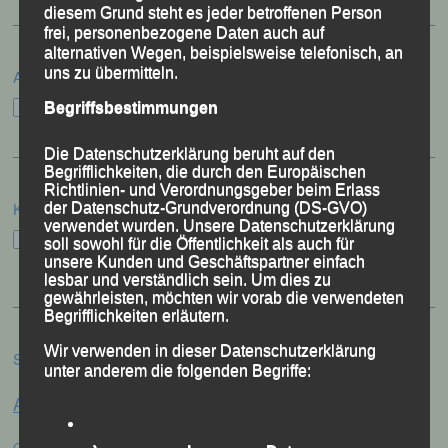
diesem Grund steht es jeder betroffenen Person
frei, personenbezogene Daten auch auf
alternativen Wegen, beispielsweise telefonisch, an
uns zu übermitteln.
Archiv
Archiv
Begriffsbestimmungen
Die Datenschutzerklärung beruht auf den
Begrifflichkeiten, die durch den Europäischen
Richtlinien- und Verordnungsgeber beim Erlass
Kategorien
der Datenschutz-Grundverordnung (DS-GVO)
verwendet wurden. Unsere Datenschutzerklärung
Kategorien
soll sowohl für die Öffentlichkeit als auch für
unsere Kunden und Geschäftspartner einfach
lesbar und verständlich sein. Um dies zu
gewährleisten, möchten wir vorab die verwendeten
Begrifflichkeiten erläutern.
Wir verwenden in dieser Datenschutzerklärung
Schlagwörter
unter anderem die folgenden Begriffe:
Anna Drexler
Alex Sellner
Arnstorf
Anne Schregle
Eva
Christina Wimmer
DJK Domlauf
Centa Hollweck