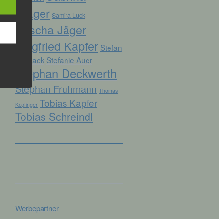
Prager
Samira Luck
Sascha Jäger
hren
Siegfried Kapfer
Stefan
en,
die
Biersack
Stefanie Auer
Stephan Deckwerth
oder
Stephan Fruhmann
Thomas
tung.
Tobias Kapfer
Kopfinger
Tobias Schreindl
er
ung
Werbepartner