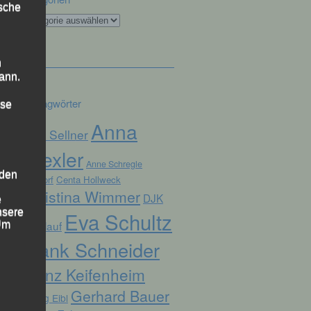
ische
Kategorien
n
ann.
Schlagwörter
ise
Anna
Alex Sellner
Drexler
Anne Schregle
 den
Arnstorf
Centa Hollweck
Christina Wimmer
DJK
e
nsere
Eva Schultz
Domlauf
 Um
Frank Schneider
Franz Keifenheim
Gerhard Bauer
Georg Eibl