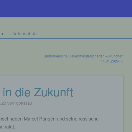
um
Datenschutz
Südbayerische Hallenmeisterschaften – München
14.01.2024
→
n die Zukunft
023
von
lgpassau
hsel haben Marcel Pangerl und seine russische
eiratet.