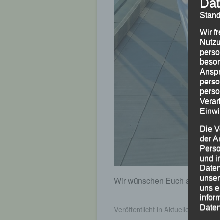
Dat
Stand
Wir f
Nutzu
perso
beson
Anspr
perso
perso
Verar
Einwi
Die V
der A
Perso
und i
Daten
unser
Wir wünschen Euch alles erde
uns e
infor
Daten
Veröffentlicht
in
Aktuelles