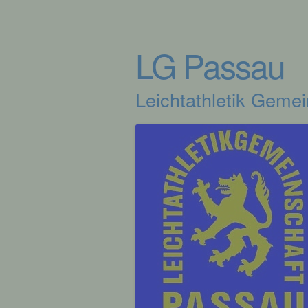
LG Passau
Leichtathletik Geme