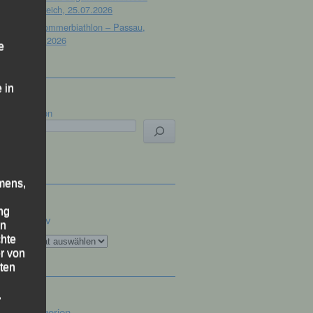
Österreich, 25.07.2026
32. Sommerbiathlon – Passau,
18.07.2026
e
 in
Suchen
mens,
ng
Archiv
en
Archiv
chte
r von
ten
.
Kategorien