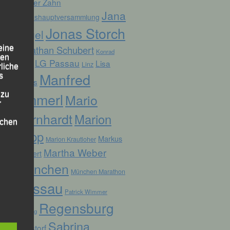
Günter Zahn
Jana
Jahreshauptversammlung
Jonas Storch
Vogel
Jonathan Schubert
eine
Konrad
den
LG Passau
Lisa
Linz
Kufner
rliche
Manfred
s
Fuchs
Ammerl
 zu
Mario
r
Bernhardt
Marion
lichen
Kopp
Markus
Marion Krautloher
Martha Weber
Weinert
München
München Marathon
Passau
Patrick Wimmer
 die
Regensburg
Pocking
Sabrina
Ruhstorf