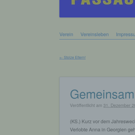
Zum
Verein
Vereinsleben
Impress
Hauptmenü
Inhalt
springen
←
Stolze Eltern!
Beitragsnavigation
Gemeinsam i
Veröffentlicht am
31. Dezember 2
(KS.) Kurz vor dem Jahreswec
Verlobte Anna in Georgien geh