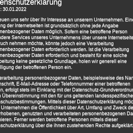
enschutzerklärung
: 30.01.2022
reuen uns sehr über Ihr Interesse an unserem Unternehmen. Ein
ng der Internetseiten ist grundsätzlich ohne jede Angabe
nenbezogener Daten möglich. Sofern eine betroffene Person
dere Services unseres Unternehmens über unsere Internetseite
uch nehmen möchte, könnte jedoch eine Verarbeitung
nenbezogener Daten erforderlich werden. Ist die Verarbeitung
nenbezogener Daten erforderlich und besteht für eine solche
beitung keine gesetzliche Grundlage, holen wir generell eine
lligung der betroffenen Person ein.
erarbeitung personenbezogener Daten, beispielsweise des Na
nschrift, E-Mail-Adresse oder Telefonnummer einer betroffenen
n, erfolgt stets im Einklang mit der Datenschutz-Grundverordnu
n Übereinstimmung mit den für uns geltenden landesspezifisch
schutzbestimmungen. Mittels dieser Datenschutzerklärung mö
 Unternehmen die Öffentlichkeit über Art, Umfang und Zweck de
nklich Gute für Eure gemeinsame Zukunft!
rhobenen, genutzten und verarbeiteten personenbezogenen Da
mieren. Ferner werden betroffene Personen mittels dieser
schutzerklärung über die ihnen zustehenden Rechte aufgeklärt