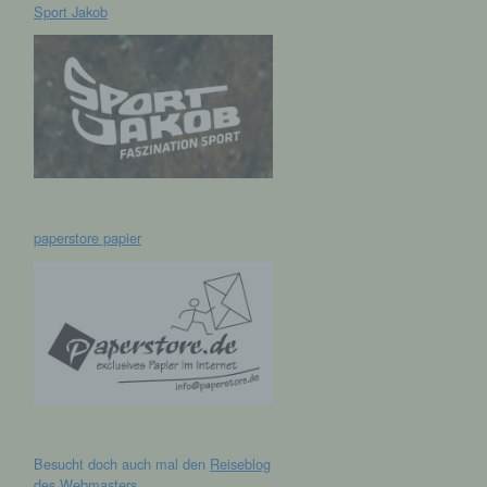
Sport Jakob
hen,
ng,
essen,
ser
paperstore papier
aten
e
fern
n und
e
esen
Besucht doch auch mal den
Reiseblog
cher
des Webmasters