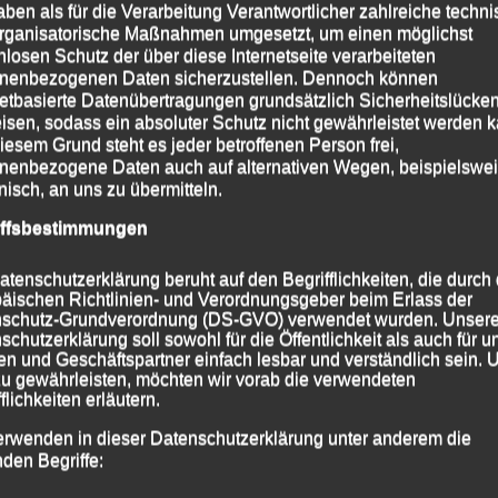
aben als für die Verarbeitung Verantwortlicher zahlreiche techn
rganisatorische Maßnahmen umgesetzt, um einen möglichst
nlosen Schutz der über diese Internetseite verarbeiteten
nenbezogenen Daten sicherzustellen. Dennoch können
Südbayerische Hallenmeisterschaften – München
14.01.2024
→
netbasierte Datenübertragungen grundsätzlich Sicherheitslücke
isen, sodass ein absoluter Schutz nicht gewährleistet werden k
iesem Grund steht es jeder betroffenen Person frei,
nenbezogene Daten auch auf alternativen Wegen, beispielswe
onisch, an uns zu übermitteln.
iffsbestimmungen
atenschutzerklärung beruht auf den Begrifflichkeiten, die durch
äischen Richtlinien- und Verordnungsgeber beim Erlass der
schutz-Grundverordnung (DS-GVO) verwendet wurden. Unser
schutzerklärung soll sowohl für die Öffentlichkeit als auch für u
n und Geschäftspartner einfach lesbar und verständlich sein.
zu gewährleisten, möchten wir vorab die verwendeten
flichkeiten erläutern.
erwenden in dieser Datenschutzerklärung unter anderem die
nden Begriffe: