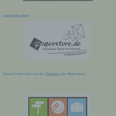
werden, um bestimmte persönliche Aspekte,
die sich auf eine natürliche Person beziehen,
zu bewerten, insbesondere, um Aspekte
paperstore papier
bezüglich Arbeitsleistung, wirtschaftlicher
Lage, Gesundheit, persönlicher Vorlieben,
Interessen, Zuverlässigkeit, Verhalten,
Aufenthaltsort oder Ortswechsel dieser
natürlichen Person zu analysieren oder
vorherzusagen.
f) Pseudonymisierung
Pseudonymisierung ist die Verarbeitung
personenbezogener Daten in einer Weise,
Besucht doch auch mal den
Reiseblog
des Webmasters
auf welche die personenbezogenen Daten
ohne Hinzuziehung zusätzlicher
Informationen nicht mehr einer spezifischen
betroffenen Person zugeordnet werden
können, sofern diese zusätzlichen
Informationen gesondert aufbewahrt werden
und technischen und organisatorischen
Maßnahmen unterliegen, die gewährleisten,
dass die personenbezogenen Daten nicht