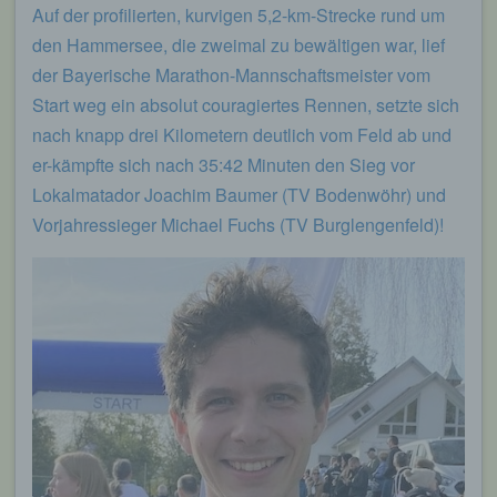
Auf der profilierten, kurvigen 5,2-km-Strecke rund um
den Hammersee, die zweimal zu bewältigen war, lief
der Bayerische Marathon-Mannschaftsmeister vom
Start weg ein absolut couragiertes Rennen, setzte sich
nach knapp drei Kilometern deutlich vom Feld ab und
er-kämpfte sich nach 35:42 Minuten den Sieg vor
Lokalmatador Joachim Baumer (TV Bodenwöhr) und
Vorjahressieger Michael Fuchs (TV Burglengenfeld)!