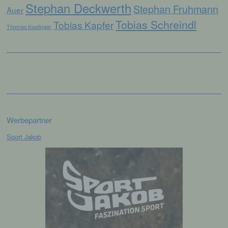
die Anpassung oder Veränderung, das
Stephan Deckwerth
Stephan Fruhmann
Auer
Auslesen, das Abfragen, die Verwendung,
die Offenlegung durch Übermittlung,
Tobias Schreindl
Tobias Kapfer
Thomas Kopfinger
Verbreitung oder eine andere Form der
Bereitstellung, den Abgleich oder die
Verknüpfung, die Einschränkung, das
Löschen oder die Vernichtung.
d) Einschränkung der Verarbeitung
Einschränkung der Verarbeitung ist die
Werbepartner
Markierung gespeicherter
personenbezogener Daten mit dem Ziel, ihre
Sport Jakob
künftige Verarbeitung einzuschränken.
e) Profiling
Profiling ist jede Art der automatisierten
Verarbeitung personenbezogener Daten, die
darin besteht, dass diese
personenbezogenen Daten verwendet