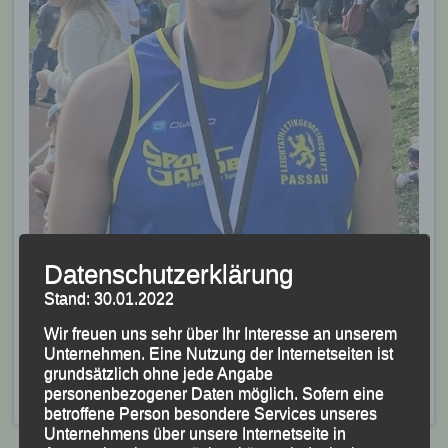
Datenschutzerklärung
Gold für Jonathan Schubert beim Hammerseelauf
Stand: 30.01.2022
2024
Wir freuen uns sehr über Ihr Interesse an unserem
Foto:K.S.
Unternehmen. Eine Nutzung der Internetseiten ist
grundsätzlich ohne jede Angabe
Veröffentlicht
in
Aktuelles
,
Archiv 2024
|
Markiert mit
personenbezogener Daten möglich. Sofern eine
Bodenwöhr
,
Hammerseelauf
,
Jonathan Schubert
betroffene Person besondere Services unseres
Unternehmens über unsere Internetseite in