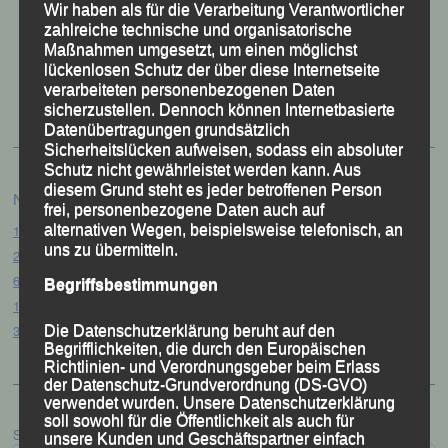
Wir haben als für die Verarbeitung Verantwortlicher
zahlreiche technische und organisatorische
Maßnahmen umgesetzt, um einen möglichst
50 Jahre LG Passau
lückenlosen Schutz der über diese Internetseite
Festzschrift
verarbeiteten personenbezogenen Daten
sicherzustellen. Dennoch können Internetbasierte
Datenübertragungen grundsätzlich
Sicherheitslücken aufweisen, sodass ein absoluter
Schutz nicht gewährleistet werden kann. Aus
diesem Grund steht es jeder betroffenen Person
Neueste Beiträge
frei, personenbezogene Daten auch auf
alternativen Wegen, beispielsweise telefonisch, an
15. Pörndorfer Sommernachtslauf – Pörndorf, 01.08.2026
uns zu übermitteln.
20. Goldener Steig-Lauf – Stozec/Tusset, 01.08.2026
61. Bergsportfest – Ortenburg, 26.07.2026
Begriffsbestimmungen
12. Loser Berglauf – Altaussee/Österreich, 25.07.2026
32. Sommerbiathlon – Passau, 18.07.2026
Die Datenschutzerklärung beruht auf den
Begrifflichkeiten, die durch den Europäischen
Richtlinien- und Verordnungsgeber beim Erlass
der Datenschutz-Grundverordnung (DS-GVO)
verwendet wurden. Unsere Datenschutzerklärung
soll sowohl für die Öffentlichkeit als auch für
Suchen
unsere Kunden und Geschäftspartner einfach