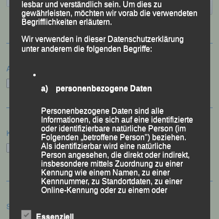
lesbar und verständlich sein. Um dies zu
gewährleisten, möchten wir vorab die verwendeten
Begrifflichkeiten erläutern.
Wir verwenden in dieser Datenschutzerklärung
unter anderem die folgenden Begriffe:
Archiv
Archiv
a) personenbezogene Daten
Personenbezogene Daten sind alle
Informationen, die sich auf eine identifizierte
oder identifizierbare natürliche Person (im
Kategorien
Folgenden „betroffene Person") beziehen.
Als identifizierbar wird eine natürliche
Kategorien
Person angesehen, die direkt oder indirekt,
insbesondere mittels Zuordnung zu einer
Kennung wie einem Namen, zu einer
Kennnummer, zu Standortdaten, zu einer
Online-Kennung oder zu einem oder
mehreren besonderen Merkmalen, die
Schlagwörter
Ausdruck der physischen, physiologischen,
genetischen, psychischen, wirtschaftlichen,
Essenziell