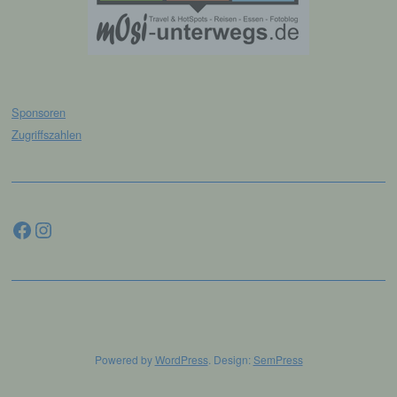
einer identifizierten oder identifizierbaren
natürlichen Person zugewiesen werden.
g) Verantwortlicher oder für die
Verarbeitung Verantwortlicher
Sponsoren
Zugriffszahlen
Verantwortlicher oder für die Verarbeitung
Verantwortlicher ist die natürliche oder
juristische Person, Behörde, Einrichtung
oder andere Stelle, die allein oder
gemeinsam mit anderen über die Zwecke
Facebook
Instagram
und Mittel der Verarbeitung von
personenbezogenen Daten entscheidet.
Sind die Zwecke und Mittel dieser
Verarbeitung durch das Unionsrecht oder
das Recht der Mitgliedstaaten vorgegeben,
so kann der Verantwortliche
beziehungsweise können die bestimmten
Kriterien seiner Benennung nach dem
Unionsrecht oder dem Recht der
Powered by
WordPress
. Design:
SemPress
Mitgliedstaaten vorgesehen werden.